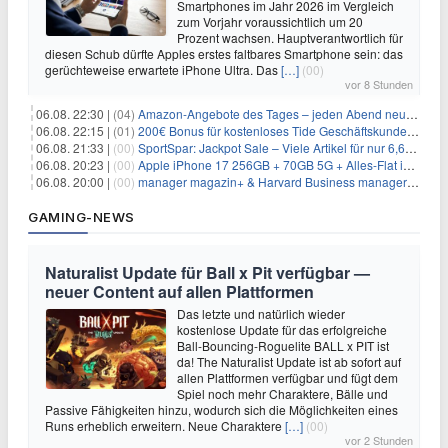
Smartphones im Jahr 2026 im Vergleich
zum Vorjahr voraussichtlich um 20
Prozent wachsen. Hauptverantwortlich für
diesen Schub dürfte Apples erstes faltbares Smartphone sein: das
gerüchteweise erwartete iPhone Ultra. Das
[…]
(00)
vor 8 Stunden
06.08. 22:30 |
(04)
Amazon-Angebote des Tages – jeden Abend neue Deals zum Stöbern
06.08. 22:15 |
(01)
200€ Bonus für kostenloses Tide Geschäftskundenkonto
06.08. 21:33 |
(00)
SportSpar: Jackpot Sale – Viele Artikel für nur 6,66€ – nur 48 Stunden
06.08. 20:23 |
(00)
Apple iPhone 17 256GB + 70GB 5G + Alles-Flat im Vodafone-Netz für 34,99€/Monat – eff. 4,65€/Monat
06.08. 20:00 |
(00)
manager magazin+ & Harvard Business manager+ Digital-Kombi-Abo 1 Monat kostenlos
GAMING-NEWS
Naturalist Update für Ball x Pit verfügbar —
neuer Content auf allen Plattformen
Das letzte und natürlich wieder
kostenlose Update für das erfolgreiche
Ball-Bouncing-Roguelite BALL x PIT ist
da! The Naturalist Update ist ab sofort auf
allen Plattformen verfügbar und fügt dem
Spiel noch mehr Charaktere, Bälle und
Passive Fähigkeiten hinzu, wodurch sich die Möglichkeiten eines
Runs erheblich erweitern. Neue Charaktere
[…]
(00)
vor 2 Stunden