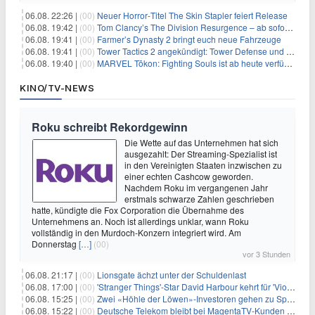
06.08. 22:26 |
(00)
Neuer Horror‑Titel The Skin Stapler feiert Release
06.08. 19:42 |
(00)
Tom Clancy’s The Division Resurgence – ab sofort für euch verfügbar
06.08. 19:41 |
(00)
Farmer’s Dynasty 2 bringt euch neue Fahrzeuge
06.08. 19:41 |
(00)
Tower Tactics 2 angekündigt: Tower Defense und Deckbuilding Kombo kehrt zurück
06.08. 19:40 |
(00)
MARVEL Tōkon: Fighting Souls ist ab heute verfügbar
KINO/TV-NEWS
Roku schreibt Rekordgewinn
Die Wette auf das Unternehmen hat sich
ausgezahlt: Der Streaming-Spezialist ist
in den Vereinigten Staaten inzwischen zu
einer echten Cashcow geworden.
Nachdem Roku im vergangenen Jahr
erstmals schwarze Zahlen geschrieben
hatte, kündigte die Fox Corporation die Übernahme des
Unternehmens an. Noch ist allerdings unklar, wann Roku
vollständig in den Murdoch-Konzern integriert wird. Am
Donnerstag
[…]
(00)
vor 3 Stunden
06.08. 21:17 |
(00)
Lionsgate ächzt unter der Schuldenlast
06.08. 17:00 |
(00)
'Stranger Things'-Star David Harbour kehrt für 'Violent Night 2' zurück – Kristen Bell stößt zur Besetzung
06.08. 15:25 |
(00)
Zwei «Höhle der Löwen»-Investoren gehen zu Springer
06.08. 15:22 |
(00)
Deutsche Telekom bleibt bei MagentaTV-Kunden vage