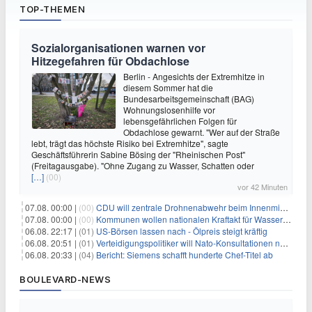
TOP-THEMEN
Sozialorganisationen warnen vor
Hitzegefahren für Obdachlose
Berlin - Angesichts der Extremhitze in
diesem Sommer hat die
Bundesarbeitsgemeinschaft (BAG)
Wohnungslosenhilfe vor
lebensgefährlichen Folgen für
Obdachlose gewarnt. "Wer auf der Straße
lebt, trägt das höchste Risiko bei Extremhitze", sagte
Geschäftsführerin Sabine Bösing der "Rheinischen Post"
(Freitagausgabe). "Ohne Zugang zu Wasser, Schatten oder
[…]
(00)
vor 42 Minuten
07.08. 00:00 |
(00)
CDU will zentrale Drohnenabwehr beim Innenministerium
07.08. 00:00 |
(00)
Kommunen wollen nationalen Kraftakt für Wasserversorgung
06.08. 22:17 |
(01)
US-Börsen lassen nach - Ölpreis steigt kräftig
06.08. 20:51 |
(01)
Verteidigungspolitiker will Nato-Konsultationen nach Drohnenfund
06.08. 20:33 |
(04)
Bericht: Siemens schafft hunderte Chef-Titel ab
BOULEVARD-NEWS