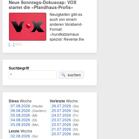
Neue Sonntags-Dokusoap: VOX
startet die «Pfandhaus-Profis»
Neuigkeiten gibt es
auch von einem
anderen Vorabend-
Format:
«hundkatzemaus
spezial: Reverse the
[…]
(00)
Suchbegriff
suchen
Diese
Woche
Vorletzte
Woche
07.08.2026
26.07.2026
(Heute)
(So)
06.08.2026
25.07.2026
(Gestern)
(Sa)
05.08.2026
24.07.2026
(Mi)
(Fr)
04.08.2026
23.07.2026
(Di)
(Do)
03.08.2026
22.07.2026
(Mo)
(Mi)
21.07.2026
(Di)
Letzte
Woche
20.07.2026
(Mo)
02.08.2026
(So)