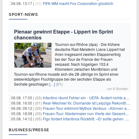
06.08. 13:17 |
(00)
FIFA-WM macht Fox Corporation glücklich
SPORT-NEWS
Pienaar gewinnt Etappe - Lippert im Sprint
chancenlos
Tournon-sur-Rhône (dpa) - Die frühere
deutsche Rad-Meisterin Liane Lippert hat
ihren insgesamt zweiten Etappenerfolg
bei der Tour de France der Frauen
verpasst. Nach hügeligen 153,4
Kilometern zwischen Montbrison und
Tournon-sur-Rhone musste sich die 28-Jährige im Sprint einer
siebenköpfigen Fluchtgruppe bei der sechsten Etappe als
Sechste geschlagen
[…]
(01)
vor 6 Stunden
06.08. 17:05 |
(03)
Infantino räumt Fehler ein - UEFA: Ändert nichts an Boykott
06.08. 16:05 |
(01)
Real-Wechsel fix: Diomande ist Leipzigs Rekordtransfer
06.08. 09:12 |
(03)
Frauen-Tour erklimmt Mythos Ventoux: «Können alles schaffen»
05.08. 18:08 |
(03)
Frauen-Tour: Niedermaier nun Vierte der Gesamtwertung
05.08. 14:12 |
(05)
Figo fordert Infantinos Rücktritt: «Er sollte gehen. Jetzt»
BUSINESS/PRESSE