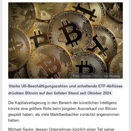
Foto:
EivindPedersen
via Pixabay
Starke US-Beschäftigungszahlen und anhaltende ETF-Abflüsse
drückten Bitcoin auf den tiefsten Stand seit Oktober 2024.
Die Kapitalverlagerung in den Bereich der künstlichen Intelligenz
könnte eine größere Rolle beim jüngsten Ausverkauf von Bitcoin
gespielt haben, als viele Marktbeobachter zunächst angenommen
hatten.
Michael Saylor, dessen Unternehmen kürzlich einen Teil seiner