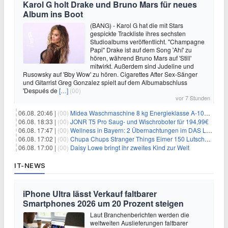
Karol G holt Drake und Bruno Mars für neues
Album ins Boot
(BANG) - Karol G hat die mit Stars
gespickte Trackliste ihres sechsten
Studioalbums veröffentlicht. "Champagne
Papi" Drake ist auf dem Song 'Ahí' zu
hören, während Bruno Mars auf 'Still'
mitwirkt. Außerdem sind Judeline und
Rusowsky auf 'Bby Wow' zu hören. Cigarettes After Sex-Sänger
und Gitarrist Greg Gonzalez spielt auf dem Albumabschluss
'Después de
[…]
(00)
vor 7 Stunden
06.08. 20:46 |
(00)
Midea Waschmaschine 8 kg Energieklasse A-10% 1400 U/Min für 289,97€
06.08. 18:33 |
(00)
JONR T5 Pro Saug- und Wischroboter für 194,99€
06.08. 17:47 |
(00)
Wellness in Bayern: 2 Übernachtungen im DAS LUDWIG Sports Resort inkl. HP + Wellness ab 174€ p.P.
06.08. 17:02 |
(00)
Chupa Chups Stranger Things Eimer 150 Lutscher für 21,95€
06.08. 17:00 |
(00)
Daisy Lowe bringt ihr zweites Kind zur Welt
IT-NEWS
iPhone Ultra lässt Verkauf faltbarer
Smartphones 2026 um 20 Prozent steigen
Laut Branchenberichten werden die
weltweiten Auslieferungen faltbarer