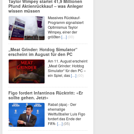
Taylor Wimpey startet 41,9 Millionen
Pfund Aktienrückkauf – was Anleger
wissen müssen
Massives Rückkauf-
Programm signalisiert
Optimismus Taylor
Wimpey, einer der
größten
[…]
(00)
„Meat Grinder: Hotdog Simulator“
erscheint im August für den PC
Am 11. August erscheint
„Meat Grinder: Hotdog
Simulator“ für den PC –
ein Spiel, das
[…]
(00)
Figo fordert Infantinos Rücktritt: «Er
sollte gehen. Jetzt»
Rabat (dpa) - Der
ehemalige
Weltfußballer Luis Figo
fordert das Ende der
FIFA-
[…]
(05)