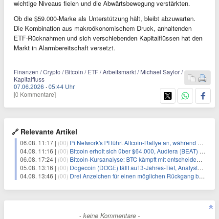
wichtige Niveaus fielen und die Abwärtsbewegung verstärkten.
Ob die $59.000-Marke als Unterstützung hält, bleibt abzuwarten.
Die Kombination aus makroökonomischem Druck, anhaltenden
ETF-Rücknahmen und sich verschiebenden Kapitalflüssen hat den
Markt in Alarmbereitschaft versetzt.
Finanzen / Crypto / Bitcoin / ETF / Arbeitsmarkt / Michael Saylor /
Kapitalfluss
07.06.2026
·
05:44 Uhr
[0 Kommentare]
🔗 Relevante Artikel
06.08. 11:17 |
(00)
Pi Network's PI führt Altcoin-Rallye an, während Bitcoin $65.000 anpeilt
04.08. 11:16 |
(00)
Bitcoin erholt sich über $64.000, Audiera (BEAT) fällt erneut
06.08. 17:24 |
(00)
Bitcoin-Kursanalyse: BTC kämpft mit entscheidender $65K-Hürde, während sich ein Liquidationscluster aufbaut
05.08. 13:16 |
(00)
Dogecoin (DOGE) fällt auf 3-Jahres-Tief, Analysten erwarten jedoch baldige Erholung
04.08. 13:46 |
(00)
Drei Anzeichen für einen möglichen Rückgang bei Bitcoin (BTC)
- keine Kommentare -