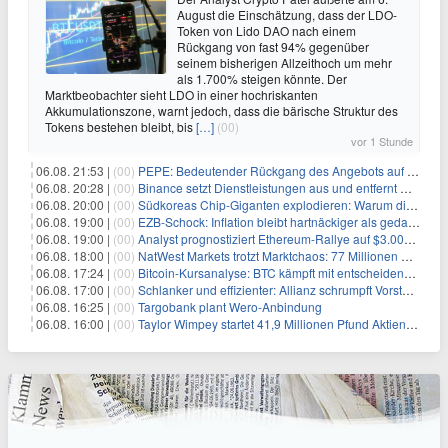
August die Einschätzung, dass der LDO-
Token von Lido DAO nach einem
Rückgang von fast 94% gegenüber
seinem bisherigen Allzeithoch um mehr
als 1.700% steigen könnte. Der
Marktbeobachter sieht LDO in einer hochriskanten
Akkumulationszone, warnt jedoch, dass die bärische Struktur des
Tokens bestehen bleibt, bis
[…]
(00)
vor 1 Stunde
06.08. 21:53 |
(00)
PEPE: Bedeutender Rückgang des Angebots auf Börsen – Was kommt als Nächstes?
06.08. 20:28 |
(00)
Binance setzt Dienstleistungen aus und entfernt mehrere Krypto-Paare: Wer ist betroffen?
06.08. 20:00 |
(00)
Südkoreas Chip-Giganten explodieren: Warum dieser Rekord-Tag die KI-Branche erschüttert
06.08. 19:00 |
(00)
EZB-Schock: Inflation bleibt hartnäckiger als gedacht – 2027 wird zum kritischen Test
06.08. 19:00 |
(00)
Analyst prognostiziert Ethereum-Rallye auf $3.000 nach entscheidendem On-Chain-Ausbruch
06.08. 18:00 |
(00)
NatWest Markets trotzt Marktchaos: 77 Millionen Pfund Gewinn im ersten Halbjahr
06.08. 17:24 |
(00)
Bitcoin-Kursanalyse: BTC kämpft mit entscheidender $65K-Hürde, während sich ein Liquidationscluster aufbaut
06.08. 17:00 |
(00)
Schlanker und effizienter: Allianz schrumpft Vorstand auf 8 Köpfe – das steckt dahinter
06.08. 16:25 |
(00)
Targobank plant Wero-Anbindung
06.08. 16:00 |
(00)
Taylor Wimpey startet 41,9 Millionen Pfund Aktienrückkauf – was Anleger wissen müssen