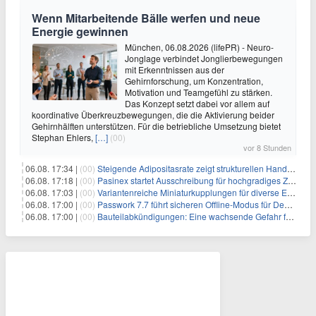
Wenn Mitarbeitende Bälle werfen und neue
Energie gewinnen
München, 06.08.2026 (lifePR) - Neuro-
Jonglage verbindet Jonglierbewegungen
mit Erkenntnissen aus der
Gehirnforschung, um Konzentration,
Motivation und Teamgefühl zu stärken.
Das Konzept setzt dabei vor allem auf
koordinative Überkreuzbewegungen, die die Aktivierung beider
Gehirnhälften unterstützen. Für die betriebliche Umsetzung bietet
Stephan Ehlers,
[…]
(00)
vor 8 Stunden
06.08. 17:34 |
(00)
Steigende Adipositasrate zeigt strukturellen Handlungsbedarf bei der Ernährung schulpflichtiger Kinder
06.08. 17:18 |
(00)
Pasinex startet Ausschreibung für hochgradiges Zinksulfidkonzentrat mit Germanium- und Silbergehalten und stellt ein Betriebsupdate bereit
06.08. 17:03 |
(00)
Variantenreiche Miniaturkupplungen für diverse Einsatzbereiche
06.08. 17:00 |
(00)
Passwork 7.7 führt sicheren Offline-Modus für Desktop- und Mobile-Apps ein
06.08. 17:00 |
(00)
Bauteilabkündigungen: Eine wachsende Gefahr für industrielle Elektroniksysteme