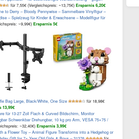
für 7,55€ (Vergleichspreis: ~13,75€)
Ersparnis 6,20€
e to Derry – Bloody Pennywise – Sammelbare Vinylfigur –
ise – Spielzeug für Kinder & Erwachsene – Modellfigur für
eichspreis: ~9,99€)
Ersparnis 5€
fle Bag Large, Black/White, One Size
für 18,98€
s 13,99€
e für 13-27 Zoll Flach & Curved Bildschirm, Monitor
eigbar Schwenkbar Drehungbar, 10 kg pro Arm, VESA 75×75 /
eichspreis: ~32,40€)
Ersparnis 3,99€
h a Flower Toy – Animal Figure Transforms into a Hedgehog or
hday Gift for 7+ Year Old Girls & Boys – 31376
für