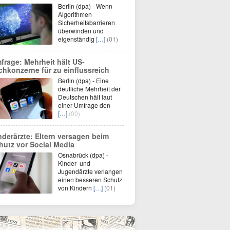
Berlin (dpa) - Wenn
Algorithmen
Sicherheitsbarrieren
überwinden und
eigenständig
[…]
(01)
frage: Mehrheit hält US-
chkonzerne für zu einflussreich
Berlin (dpa) - Eine
deutliche Mehrheit der
Deutschen hält laut
einer Umfrage den
[…]
(00)
nderärzte: Eltern versagen beim
hutz vor Social Media
Osnabrück (dpa) -
Kinder- und
Jugendärzte verlangen
einen besseren Schutz
von Kindern
[…]
(01)