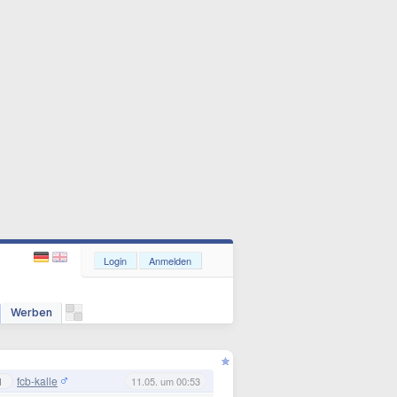
Login
Anmelden
Werben
fcb-kalle
1
11.05. um 00:53