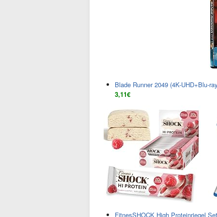
Blade Runner 2049 (4K-UHD+Blu-ray
3,11€
FitnesSHOCK High Proteinriegel Set