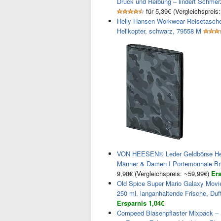
Druck und Reibung – lindert Schmer
für 5,39€ (Vergleichspreis
Helly Hansen Workwear Reisetasche
Helikopter, schwarz, 79558 M
VON HEESEN® Leder Geldbörse Herr
Männer & Damen I Portemonnaie Bri
9,98€ (Vergleichspreis: ~59,99€)
Ers
Old Spice Super Mario Galaxy Movie 
250 ml, langanhaltende Frische, Duft
Ersparnis 1,04€
Compeed Blasenpflaster Mixpack – H