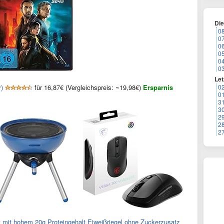
Di
0
0
0
0
0
0
Let
)
für 16,87€ (Vergleichspreis: ~19,98€)
Ersparnis
0
0
3
3
2
2
2
 mit hohem 20g Proteingehalt Eiweißriegel ohne Zuckerzusatz