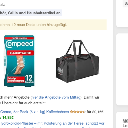
S
alz
ör, Grills und Haushaltsartikel an.
ochmal 12 neue Deals unten hinzugefügt.
ch mehr Angebote (
hier die Angebote vom Mittag
). Damit wir
e Übersicht für euch erstellt:
 Crema, 5er Pack (5 x 1 kg) Kaffeebohnen
für 80,16€
s 14,92€
Mü
rokolloid-Pflaster – mit Polsterung an der Ferse, schützt vor
Le