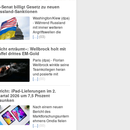
-Senat billigt Gesetz zu neuen
ssland-Sanktionen
Washington/Kiew (dpa)
- Während Russland
mit immer weiteren
Angriffswellen die
[…]
(03)
icht erträumt»: Wellbrock holt mit
affel drittes EM-Gold
Paris (dpa) - Florian
Wellbrock winkte seine
Teamkollegen heran
und posierte mit
[…]
(00)
richt: iPad-Lieferungen im 2.
artal 2026 um 7,5 Prozent
sunken
Nach einem neuen
Bericht des
Marktforschungsuntern
ehmens Omdia fielen
[…]
(00)