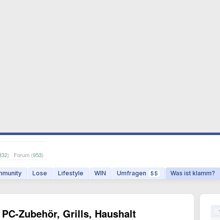
332
) · Forum (
953
)
munity
Lose
Lifestyle
WIN
Umfragen
Was ist klamm?
$$
PC-Zubehör, Grills, Haushalt