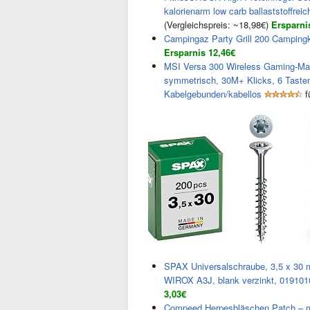
kalorienarm low carb ballaststoffre
(Vergleichspreis: ~18,98€)
Ersparni
Campingaz Party Grill 200 Camping
Ersparnis 12,46€
MSI Versa 300 Wireless Gaming-Mau
symmetrisch, 30M+ Klicks, 6 Tasten
Kabelgebunden/kabellos
f
SPAX Universalschraube, 3,5 x 30 
WIROX A3J, blank verzinkt, 01910
3,03€
Compeed Herpesbläschen Patch – mi