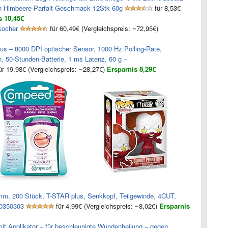
ich Himbeere-Parfait Geschmack 12Stk 60g
für 8,53€
s 10,45€
kocher
für 60,49€ (Vergleichspreis: ~72,95€)
s – 8000 DPI optischer Sensor, 1000 Hz Polling-Rate,
, 50-Stunden-Batterie, 1 ms Latenz, 60 g –
ür 19,98€ (Vergleichspreis: ~28,27€)
Ersparnis 8,29€
mm, 200 Stück, T-STAR plus, Senkkopf, Teilgewinde, 4CUT,
10350303
für 4,99€ (Vergleichspreis: ~8,02€)
Ersparnis
t Applikator – für beschleunigte Wundenheilung – gegen