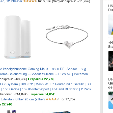
sen, 12 Pflaster
für 6,37€ (Vergleichspreis: ~11,99€)
US
Ru
«N
St
hte kabelgebundene Gaming-Maus – 8500 DPI Sensor – 58g –
Chroma-Beleuchtung – Speedflex-Kabel – PC/MAC | Pokémon
ichspreis: ~60,98€)
Ersparnis 22,77€
Be
Qu
 7 System | RBE872 | Mesh WiFi 7 Routerund 1 Satellit | Bis
ge
 | 150 Geräte | 10-GB-Internetport | Tri-Band BE21000 | 2 Pack
chspreis: ~714,84€)
Ersparnis 64,85€
lstahl Silber 20 cm (silber)
für 17,75€
s 22,24€