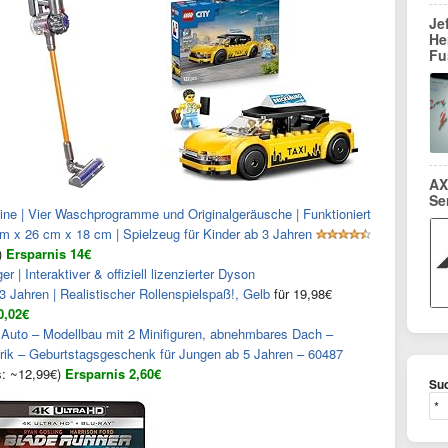
Je
He
Fu
AX
Se
e | Vier Waschprogramme und Originalgeräusche | Funktioniert
m x 26 cm x 18 cm | Spielzeug für Kinder ab 3 Jahren
€)
Ersparnis 14€
| Interaktiver & offiziell lizenzierter Dyson
3 Jahren | Realistischer Rollenspielspaß!, Gelb
für 19,98€
0,02€
Auto – Modellbau mit 2 Minifiguren, abnehmbares Dach –
orik – Geburtstagsgeschenk für Jungen ab 5 Jahren – 60487
s: ~12,99€)
Ersparnis 2,60€
Suc