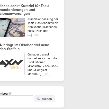
fferies senkt Kursziel für Tesla:
rausforderungen und
sionserwartungen
Kurszielanpassung bei
Tesla Das renommierte
Analysehaus Jefferies
hat kürzlich das
[…]
(00)
N bringt im Oktober drei neue
rien-Staffeln
Genauer gesagt
handelt es sich um die
Produktionen
«Bookish», «Accused»
und «Gangs of
Madrid».
[…]
(00)
hbegriff
suchen