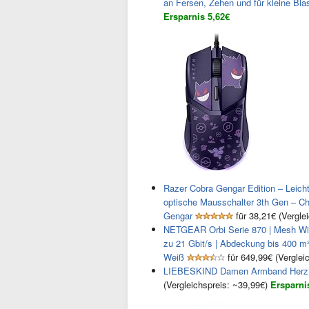
an Fersen, Zehen und für kleine Bla
Ersparnis 5,62€
Razer Cobra Gengar Edition – Leic
optische Mausschalter 3th Gen – 
Gengar
für 38,21€ (Vergle
NETGEAR Orbi Serie 870 | Mesh WiFi
zu 21 Gbit/s | Abdeckung bis 400 m²
Weiß
für 649,99€ (Verglei
LIEBESKIND Damen Armband Herz Ede
(Vergleichspreis: ~39,99€)
Ersparni