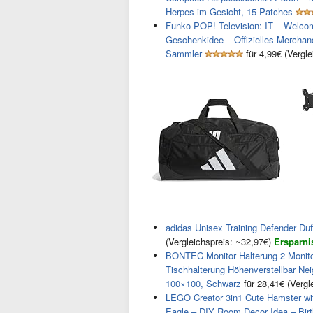
Herpes im Gesicht, 15 Patches
Funko POP! Television: IT – Welcom
Geschenkidee – Offizielles Merchand
Sammler
für 4,99€ (Vergl
adidas Unisex Training Defender Duf
(Vergleichspreis: ~32,97€)
Ersparni
BONTEC Monitor Halterung 2 Monitor
Tischhalterung Höhenverstellbar N
100×100, Schwarz
für 28,41€ (Vergl
LEGO Creator 3in1 Cute Hamster wit
Eagle – DIY Room Decor Idea – Birt