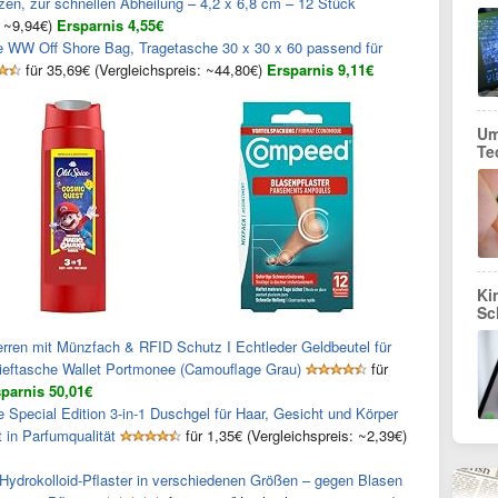
zen, zur schnellen Abheilung – 4,2 x 6,8 cm – 12 Stück
: ~9,94€)
Ersparnis 4,55€
 WW Off Shore Bag, Tragetasche 30 x 30 x 60 passend für
für 35,69€ (Vergleichspreis: ~44,80€)
Ersparnis 9,11€
Um
Te
Ki
Sc
en mit Münzfach & RFID Schutz I Echtleder Geldbeutel für
eftasche Wallet Portmonee (Camouflage Grau)
für
parnis 50,01€
Special Edition 3-in-1 Duschgel für Haar, Gesicht und Körper
 in Parfumqualität
für 1,35€ (Vergleichspreis: ~2,39€)
ydrokolloid-Pflaster in verschiedenen Größen – gegen Blasen