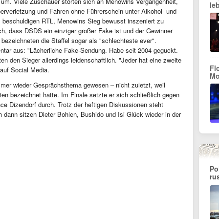
 um. Viele Zuschauer störten sich an Menowins Vergangenheit,
le
perverletzung und Fahren ohne Führerschein unter Alkohol- und
s beschuldigen RTL, Menowins Sieg bewusst inszeniert zu
ch, dass DSDS ein einziger großer Fake ist und der Gewinner
ezeichneten die Staffel sogar als "schlechteste ever".
entar aus: "Lächerliche Fake-Sendung. Habe seit 2004 geguckt.
en den Sieger allerdings leidenschaftlich. "Jeder hat eine zweite
Fl
auf Social Media.
Mo
mer wieder Gesprächsthema gewesen – nicht zuletzt, weil
ten bezeichnet hatte. Im Finale setzte er sich schließlich gegen
e Dizendorf durch. Trotz der heftigen Diskussionen steht
 dann sitzen Dieter Bohlen, Bushido und Isi Glück wieder in der
Po
ru