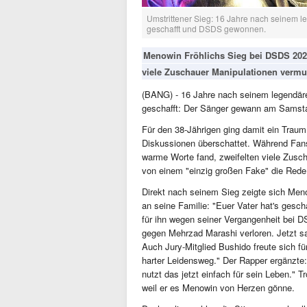
Umstrittener Sieg: 16 Jahre nach seinem l
geschafft und DSDS gewonnen.
Menowin Fröhlichs Sieg bei DSDS 2026
viele Zuschauer Manipulationen vermu
(BANG) - 16 Jahre nach seinem legendäre
geschafft: Der Sänger gewann am Samsta
Für den 38-Jährigen ging damit ein Traum 
Diskussionen überschattet. Während Fans
warme Worte fand, zweifelten viele Zusch
von einem "einzig großen Fake" die Rede
Direkt nach seinem Sieg zeigte sich Menow
an seine Familie: "Euer Vater hat's gesch
für ihn wegen seiner Vergangenheit bei D
gegen Mehrzad Marashi verloren. Jetzt sa
Auch Jury-Mitglied Bushido freute sich f
harter Leidensweg." Der Rapper ergänzte: 
nutzt das jetzt einfach für sein Leben." 
weil er es Menowin von Herzen gönne.