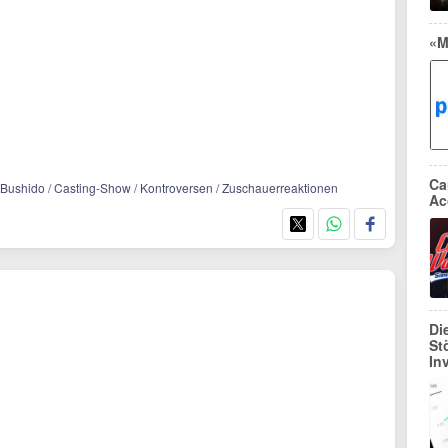
«M
Ca
 Bushido / Casting-Show / Kontroversen / Zuschauerreaktionen
Ac
Di
St
In