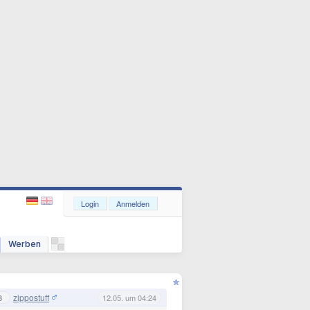
Login
Anmelden
Werben
zippostuff
3
12.05. um 04:24