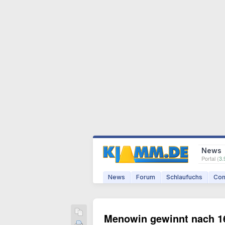
News
Portal (
3.
News
Forum
Schlaufuchs
Com
Menowin gewinnt nach 16