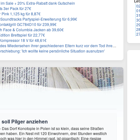
Let
im Sale + 20% Extra-Rabatt dank Gutschein
0
 3er Pack für 27€
0
 Pink 1,125 kg für 8,87€
3
n-Soundtracks Partyspiel-Erweiterung für 6,99€
3
 Kontaktgrill GC784D10 für 239,99€
2
2
rth Face & Columbia Jacken ab 39,60€
2
ition Brettspiel für 22,77€
ompressor 18 V für 48,61€
s Wiedersehen ihrer geschiedenen Eltern kurz vor dem Tod ihrer Mutter
rschiebung: 'Ich wollte keine persönliche Situation ausnutzen'
 soll Pilger anziehen
- Das Dorf Konotopie in Polen ist so klein, dass seine Straßen
en haben. Ein Nest mit 120 Einwohnern, drei Stunden westlich
ch was hier in den Himmel ragt, ist gigantisch: Eine riesige