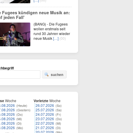
e Fugees kündigen neue Musik an:
f jeden Fall'
(BANG) - Die Fugees
wollen erstmals seit
rund 30 Jahren wieder
neue Musik
[…]
(00)
hbegriff
suchen
ese
Woche
Vorletzte
Woche
8.08.2026
26.07.2026
(Heute)
(So)
7.08.2026
25.07.2026
(Gestern)
(Sa)
6.08.2026
24.07.2026
(Do)
(Fr)
5.08.2026
23.07.2026
(Mi)
(Do)
4.08.2026
22.07.2026
(Di)
(Mi)
3.08.2026
21.07.2026
(Mo)
(Di)
20.07.2026
(Mo)