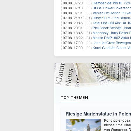
08.08. 07:20 |
(00)
Hemden.de: bis zu 72% 
08.08. 07:10 |
(00)
BOSS Power Boxershorts
08.08. 07:01 |
(00)
Vanish Oxi Action Pulver
07.08. 21:11 |
(01)
Hitster Film- und Serie
07.08. 20:46 |
(00)
Tefal OptiGrill 4in1 XL
07.08. 20:31 |
(00)
PickSport: Schöffel, No
07.08. 18:45 |
(01)
Monopoly Harry Potter Ed
07.08. 18:22 |
(01)
Makita DMP180Z Akku-K
07.08. 17:00 |
(00)
Jennifer Grey: Bewegende
07.08. 17:00 |
(00)
Karol G erklärt Album-Ve
TOP-THEMEN
Riesige Marienstatue in Polen
Konotopie (dpa) 
nicht einmal Nam
von Warschau. Do