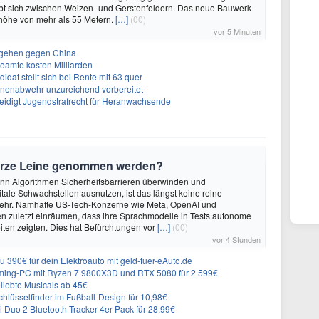
ebt sich zwischen Weizen- und Gerstenfeldern. Das neue Bauwerk
höhe von mehr als 55 Metern.
[…]
(00)
vor 5 Minuten
rgehen gegen China
eamte kosten Milliarden
dat stellt sich bei Rente mit 63 quer
hnenabwehr unzureichend vorbereitet
teidigt Jugendstrafrecht für Heranwachsende
urze Leine genommen werden?
enn Algorithmen Sicherheitsbarrieren überwinden und
itale Schwachstellen ausnutzen, ist das längst keine reine
ehr. Namhafte US-Tech-Konzerne wie Meta, OpenAI und
n zuletzt einräumen, dass ihre Sprachmodelle in Tests autonome
ten zeigten. Dies hat Befürchtungen vor
[…]
(00)
vor 4 Stunden
 390€ für dein Elektroauto mit geld-fuer-eAuto.de
ing-PC mit Ryzen 7 9800X3D und RTX 5080 für 2.599€
liebte Musicals ab 45€
lüsselfinder im Fußball-Design für 10,98€
Duo 2 Bluetooth-Tracker 4er-Pack für 28,99€