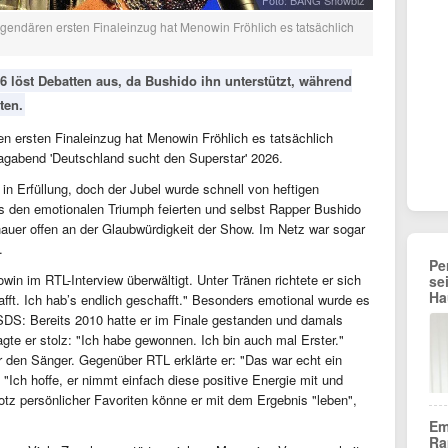
Foto: BANG Showbiz
egendären ersten Finaleinzug hat Menowin Fröhlich es tatsächlich
 löst Debatten aus, da Bushido ihn unterstützt, während
ten.
n ersten Finaleinzug hat Menowin Fröhlich es tatsächlich
gabend 'Deutschland sucht den Superstar' 2026.
in Erfüllung, doch der Jubel wurde schnell von heftigen
 den emotionalen Triumph feierten und selbst Rapper Bushido
auer offen an der Glaubwürdigkeit der Show. Im Netz war sogar
.
Pe
in im RTL-Interview überwältigt. Unter Tränen richtete er sich
se
Ha
afft. Ich hab’s endlich geschafft." Besonders emotional wurde es
SDS: Bereits 2010 hatte er im Finale gestanden und damals
gte er stolz: "Ich habe gewonnen. Ich bin auch mal Erster."
ür den Sänger. Gegenüber RTL erklärte er: "Das war echt ein
"Ich hoffe, er nimmt einfach diese positive Energie mit und
Trotz persönlicher Favoriten könne er mit dem Ergebnis "leben",
Em
Ra