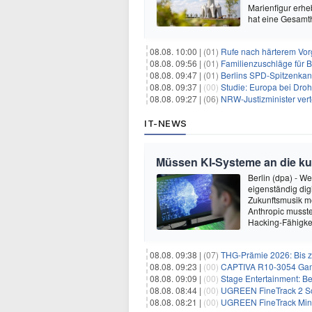
Marienfigur erh
hat eine Gesamt
08.08. 10:00 |
(01)
Rufe nach härterem Vo
08.08. 09:56 |
(01)
Familienzuschläge für B
08.08. 09:47 |
(01)
Berlins SPD-Spitzenkandi
08.08. 09:37 |
(00)
Studie: Europa bei Dro
08.08. 09:27 |
(06)
NRW-Justizminister ver
IT-NEWS
Müssen KI-Systeme an die k
Berlin (dpa) - W
eigenständig dig
Zukunftsmusik m
Anthropic musste
Hacking-Fähigkei
08.08. 09:38 |
(07)
THG-Prämie 2026: Bis zu
08.08. 09:23 |
(00)
CAPTIVA R10-3054 Gam
08.08. 09:09 |
(00)
Stage Entertainment: Be
08.08. 08:44 |
(00)
UGREEN FineTrack 2 Sch
08.08. 08:21 |
(00)
UGREEN FineTrack Mini 