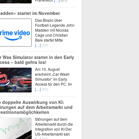
adden» startet im November
Das Biopic über
Football-Legende John
Madden mit Nicolas
Cage und Christian
Bale startet Mitte
[…]
(00)
r Was Simulator startet in den Early
cess – bald gehts los!
Am 10. August
erscheint „Car Wash
Simulator“ im Early
Access für den PC. Im
[…]
(00)
e doppelte Auswirkung von KI:
örungen auf dem Arbeitsmarkt und
vestitionsmöglichkeiten
Störungen auf dem
Arbeitsmarkt durch die
Integration von KI Der
US-Arbeitsmarkt sah
[…]
(00)