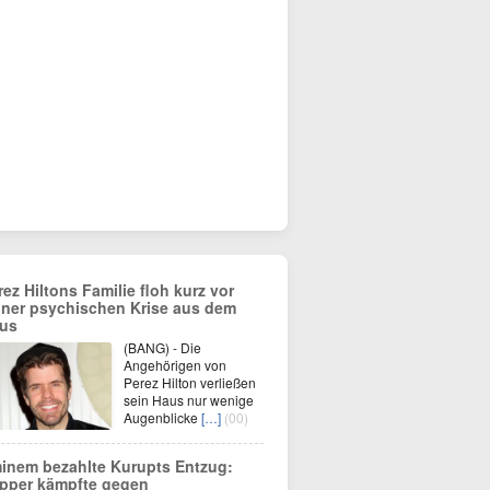
rez Hiltons Familie floh kurz vor
iner psychischen Krise aus dem
us
(BANG) - Die
Angehörigen von
Perez Hilton verließen
sein Haus nur wenige
Augenblicke
[…]
(00)
inem bezahlte Kurupts Entzug:
pper kämpfte gegen