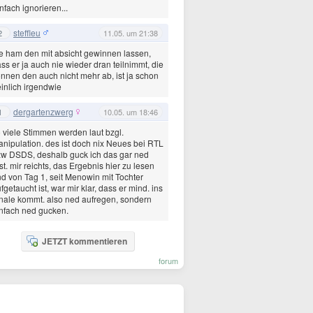
nfach ignorieren...
steffleu
2
11.05. um 21:38
e ham den mit absicht gewinnen lassen,
ss er ja auch nie wieder dran teilnimmt, die
nnen den auch nicht mehr ab, ist ja schon
inlich irgendwie
dergartenzwerg
1
10.05. um 18:46
 viele Stimmen werden laut bzgl.
nipulation. des ist doch nix Neues bei RTL
w DSDS, deshalb guck ich das gar ned
st. mir reichts, das Ergebnis hier zu lesen
d von Tag 1, seit Menowin mit Tochter
fgetaucht ist, war mir klar, dass er mind. ins
nale kommt. also ned aufregen, sondern
nfach ned gucken.
JETZT kommentieren
forum