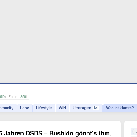
950
) · Forum (
859
)
munity
Lose
Lifestyle
WIN
Umfragen
Was ist klamm?
$$
 Jahren DSDS – Bushido gönnt's ihm,