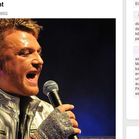
ht
Ei
wbiz
di
da
kö
pe
so
Ma
bz
er
un
au
Fi
ei