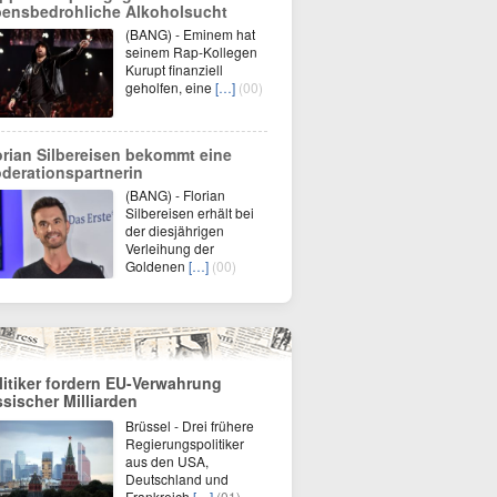
bensbedrohliche Alkoholsucht
(BANG) - Eminem hat
seinem Rap-Kollegen
Kurupt finanziell
geholfen, eine
[…]
(00)
orian Silbereisen bekommt eine
derationspartnerin
(BANG) - Florian
Silbereisen erhält bei
der diesjährigen
Verleihung der
Goldenen
[…]
(00)
litiker fordern EU-Verwahrung
ssischer Milliarden
Brüssel - Drei frühere
Regierungspolitiker
aus den USA,
Deutschland und
Frankreich
[…]
(01)