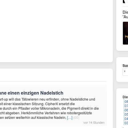
Di
'Au
Suc
hne einen einzigen Nadelstich
Di
rt-up will das Tätowieren neu erfinden, ohne Nadelstiche und
0
it einer klassischen Sitzung. CipherX ersetzt die
0
durch ein Pflaster voller Mikronadeln, die Pigment direkt in die
0
cht abgeben. Herkömmliche Verfahren wie robotergestützte
0
n setzen weiterhin auf klassische Nadeln,
[…]
(00)
0
vor 14 Stunden
0