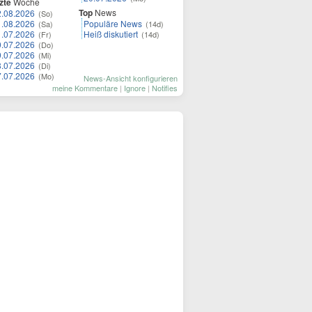
zte
Woche
Top
News
2.08.2026
(So)
1.08.2026
Populäre News
(Sa)
(14d)
1.07.2026
Heiß diskutiert
(Fr)
(14d)
0.07.2026
(Do)
9.07.2026
(Mi)
8.07.2026
(Di)
7.07.2026
(Mo)
News-Ansicht konfigurieren
meine Kommentare
|
Ignore
|
Notifies