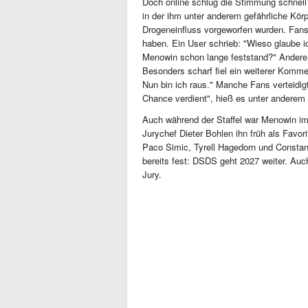
Doch online schlug die Stimmung schnell
in der ihm unter anderem gefährliche Kör
Drogeneinfluss vorgeworfen wurden. Fan
haben. Ein User schrieb: "Wieso glaube i
Menowin schon lange feststand?" Andere b
Besonders scharf fiel ein weiterer Komm
Nun bin ich raus." Manche Fans verteidigt
Chance verdient", hieß es unter anderem 
Auch während der Staffel war Menowin im
Jurychef Dieter Bohlen ihn früh als Favori
Paco Simic, Tyrell Hagedorn und Constanc
bereits fest: DSDS geht 2027 weiter. Auch
Jury.