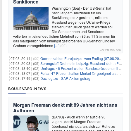
Sanktionen
Washington (dpa) - Der US-Senat hat
nach langem Tauziehen für ein
Sanktionsgesetz gestimmt, mit dem
Russland wegen des Ukraine-Kriegs
stärker unter Druck gesetzt werden soll.
Die Senatorinnen und Senatoren
votierten mit einer deutlichen Mehrheit von 86 zu 11 Stimmen für
das maßgeblich vom unlängst gestorbenen US-Senator Lindsey
Graham vorangetriebene
[…]
(00)
vor 28 Minuten
07.08. 20:14 |
(00)
Gewinnzahlen Eurojackpot vom Freitag (07.08.2026)
07.08. 20:03 |
(05)
Sprengstoff-Drohne in Leipzig: Russland sieht «Provokation»
07.08. 18:40 |
(02)
Umfrage: 46 Prozent wollen Bundespräsident mit Politik-Erfahrung
07.08. 18:07 |
(08)
Forsa: 47 Prozent halten Merkel für geeignet als Bundespräsidentin
07.08. 17:49 |
(03)
Dax legt zu - SAP-Aktien gefragt
BOULEVARD-NEWS
Morgan Freeman denkt mit 89 Jahren nicht ans
Aufhören
(BANG) - Auch wenn er auf die 90
zugeht, denkt Morgan Freeman
überhaupt nicht daran, sich zur Ruhe zu
setzen. Der Schauspieler blickt auf eine