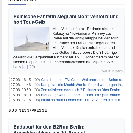
Polnische Fahrerin siegt am Mont Ventoux und
holt Tour-Gelb
Mont Ventoux (dpa) - Radrennfahrerin
Katarzyna Niewiadoma-Phinney aus
Polen hat die Königsetappe bei der Tour
de France der Frauen zum legendären
Mont Ventoux für sich entschieden und
das Gelbe Trikot erobert. Die 31-Jährige
gewann die Bergankunft auf mehr als 1.900 Höhenmetern bei der
siebten Etappe nach einer beeindruckenden Kletterpartie. Sie
hatte
[…]
(02)
vor 3 Stunden
07.08. 16:15 |
(02)
Gose bejubelt EM-Gold - Wellbrock in der Seine ausgebremst
07.08. 11:46 |
(00)
Kampf um die Macht: Wer ist für und wer gegen Infantino?
07.08. 09:50 |
(03)
Zentralisieren oder nicht? Diskussion über Drohnenabwehr
06.08. 18:00 |
(02)
Pienaar gewinnt Etappe - Lippert im Sprint chancenlos
06.08. 17:05 |
(08)
Infantino räumt Fehler ein - UEFA: Ändert nichts an Boykott
BUSINESS/PRESSE
Endspurt für den B2Run Berlin:
Anmeldeschluss am 26. August