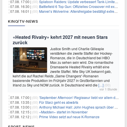
07.08. 17:00 |
(00)
Splatoon Raiders: Update verbessert Tank-Limiter und behebt Bugs
07.08. 16:30 |
(00)
Battlefield 6 Top Gun: Offizielles Crossover mit exklusiven Inhalten angekündigt
07.08. 16:01 |
(00)
Marvel’s Wolverine: Altersfreigabe bestätigt extreme Gewalt und düstere Szenen
KINO/TV-NEWS
«Heated Rivalry» kehrt 2027 mit neuen Stars
zurück
Justice Smith und Charlie Gillespie
verstärken die zweite Staffel der Hockey-
Romanze, die in Deutschland bei HBO
Max zu sehen sein wird. Die romantische
Dramaserie Heated Rivalry erhält eine
zweite Staffel. Wie Sky UK bekannt gab,
kehrt die auf Rachel Reids „Game Changers“-Romanen
basierende Produktion im Frühjahr 2027 in Großbritannien und
Irland zu Sky und NOW zurück. In Deutschland wird die
[…]
(00)
vor 1 Stunde
07.08. 17:00 |
(00)
'September Afternoon'-Regisseur liebt vor allem die 'Banalität' in seinen Filmen
07.08. 13:35 |
(00)
Für Starz geht es abwärts
07.08. 13:00 |
(00)
Anthony Michael Hall: John Hughes sprach über eine Fortsetzung von 'The Breakfast Club'
07.08. 12:15 |
(00)
«Madden» startet im November
07.08. 12:12 |
(00)
Prime Video setzt auf neue K-Romanze
SPORT-NEWS