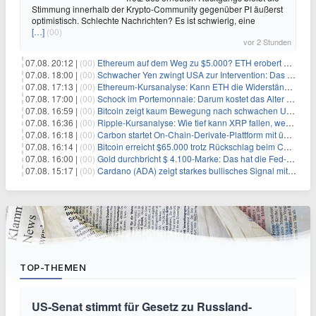
Stimmung innerhalb der Krypto-Community gegenüber PI äußerst
optimistisch. Schlechte Nachrichten? Es ist schwierig, eine
[…]
(00)
vor 2 Stunden
07.08. 20:12 |
(00)
Ethereum auf dem Weg zu $5.000? ETH erobert wichtige Marke zurück, während Institutionen weiter akkumulieren
07.08. 18:00 |
(00)
Schwacher Yen zwingt USA zur Intervention: Das größte Risiko seit 15 Jahren
07.08. 17:13 |
(00)
Ethereum-Kursanalyse: Kann ETH die Widerstände der gleitenden Durchschnitte überwinden?
07.08. 17:00 |
(00)
Schock im Portemonnaie: Darum kostet das Alter deutlich mehr als Sie denken
07.08. 16:59 |
(00)
Bitcoin zeigt kaum Bewegung nach schwachen US-Arbeitsmarktdaten, Fed-Zinserhöhungschancen sinken auf 44%
07.08. 16:36 |
(00)
Ripple-Kursanalyse: Wie tief kann XRP fallen, wenn die $1-Unterstützung am Wochenende verloren geht?
07.08. 16:18 |
(00)
Carbon startet On-Chain-Derivate-Plattform mit über 950 Märkten in einem Konto
07.08. 16:14 |
(00)
Bitcoin erreicht $65.000 trotz Rückschlag beim CLARITY Act und fehlendem US-Iran-Abkommen
07.08. 16:00 |
(00)
Gold durchbricht $ 4.100-Marke: Das hat die Fed-Entscheidung ausgelöst
07.08. 15:17 |
(00)
Cardano (ADA) zeigt starkes bullisches Signal mit Potenzial für 200% Kursanstieg
TOP-THEMEN
US-Senat stimmt für Gesetz zu Russland-