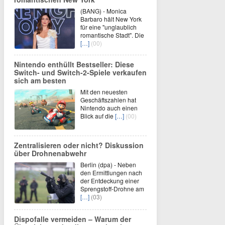
(BANG) - Monica
Barbaro hält New York
für eine "unglaublich
romantische Stadt". Die
[…]
(00)
Nintendo enthüllt Bestseller: Diese
Switch- und Switch-2-Spiele verkaufen
sich am besten
Mit den neuesten
Geschäftszahlen hat
Nintendo auch einen
Blick auf die
[…]
(00)
Zentralisieren oder nicht? Diskussion
über Drohnenabwehr
Berlin (dpa) - Neben
den Ermittlungen nach
der Entdeckung einer
Sprengstoff-Drohne am
[…]
(03)
Dispofalle vermeiden – Warum der