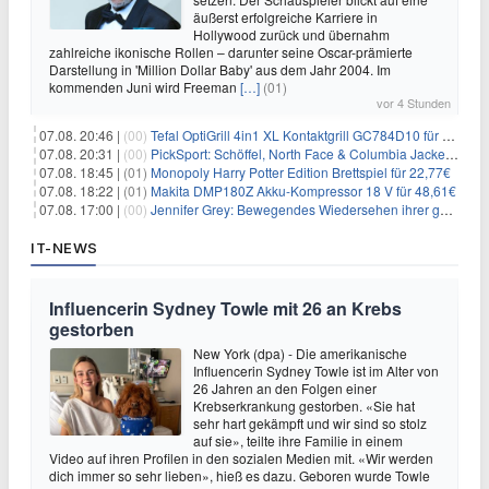
äußerst erfolgreiche Karriere in
Hollywood zurück und übernahm
zahlreiche ikonische Rollen – darunter seine Oscar-prämierte
Darstellung in 'Million Dollar Baby' aus dem Jahr 2004. Im
kommenden Juni wird Freeman
[…]
(01)
vor 4 Stunden
07.08. 20:46 |
(00)
Tefal OptiGrill 4in1 XL Kontaktgrill GC784D10 für 239,99€
07.08. 20:31 |
(00)
PickSport: Schöffel, North Face & Columbia Jacken ab 39,60€
07.08. 18:45 |
(01)
Monopoly Harry Potter Edition Brettspiel für 22,77€
07.08. 18:22 |
(01)
Makita DMP180Z Akku-Kompressor 18 V für 48,61€
07.08. 17:00 |
(00)
Jennifer Grey: Bewegendes Wiedersehen ihrer geschiedenen Eltern kurz vor dem Tod ihrer Mutter
IT-NEWS
Influencerin Sydney Towle mit 26 an Krebs
gestorben
New York (dpa) - Die amerikanische
Influencerin Sydney Towle ist im Alter von
26 Jahren an den Folgen einer
Krebserkrankung gestorben. «Sie hat
sehr hart gekämpft und wir sind so stolz
auf sie», teilte ihre Familie in einem
Video auf ihren Profilen in den sozialen Medien mit. «Wir werden
dich immer so sehr lieben», hieß es dazu. Geboren wurde Towle