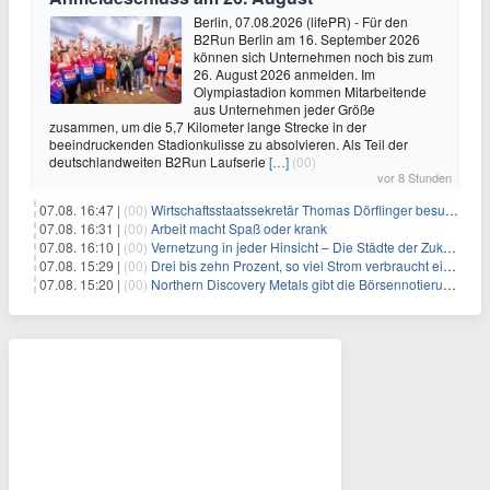
Berlin, 07.08.2026 (lifePR) - Für den
B2Run Berlin am 16. September 2026
können sich Unternehmen noch bis zum
26. August 2026 anmelden. Im
Olympiastadion kommen Mitarbeitende
aus Unternehmen jeder Größe
zusammen, um die 5,7 Kilometer lange Strecke in der
beeindruckenden Stadionkulisse zu absolvieren. Als Teil der
deutschlandweiten B2Run Laufserie
[…]
(00)
vor 8 Stunden
07.08. 16:47 |
(00)
Wirtschaftsstaatssekretär Thomas Dörflinger besucht Handwerksbetrieb im Kammerbezirk Freiburg
07.08. 16:31 |
(00)
Arbeit macht Spaß oder krank
07.08. 16:10 |
(00)
Vernetzung in jeder Hinsicht – Die Städte der Zukunft sind grün-blau
07.08. 15:29 |
(00)
Drei bis zehn Prozent, so viel Strom verbraucht ein Aufzug im Gebäude
07.08. 15:20 |
(00)
Northern Discovery Metals gibt die Börsennotierung an der Frankfurter Wertpapierbörse bekannt