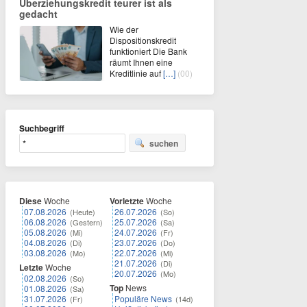
Überziehungskredit teurer ist als
gedacht
Wie der
Dispositionskredit
funktioniert Die Bank
räumt Ihnen eine
Kreditlinie auf
[…]
(00)
Suchbegriff
suchen
Diese
Woche
Vorletzte
Woche
07.08.2026
26.07.2026
(Heute)
(So)
06.08.2026
25.07.2026
(Gestern)
(Sa)
05.08.2026
24.07.2026
(Mi)
(Fr)
04.08.2026
23.07.2026
(Di)
(Do)
03.08.2026
22.07.2026
(Mo)
(Mi)
21.07.2026
(Di)
Letzte
Woche
20.07.2026
(Mo)
02.08.2026
(So)
Top
News
01.08.2026
(Sa)
31.07.2026
Populäre News
(Fr)
(14d)