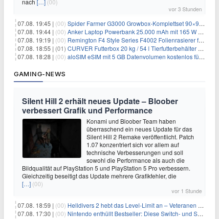
nach
[…]
(00)
vor 3 Stunden
07.08. 19:45 |
(00)
Spider Farmer G3000 Growbox-Komplettset 90×90×180 cm für 379,99€
07.08. 19:44 |
(00)
Anker Laptop Powerbank 25.000 mAh mit 165 W refurbished für 58,39€
07.08. 19:19 |
(00)
Remington F4 Style Series F4002 Folienrasierer für 18,99€
07.08. 18:55 |
(01)
CURVER Futterbox 20 kg / 54 l Tierfutterbehälter mit Rollen für 19,99€
07.08. 18:28 |
(00)
aloSIM eSIM mit 5 GB Datenvolumen kostenlos für Windscribe-Pro-Nutzer
GAMING-NEWS
Silent Hill 2 erhält neues Update – Bloober
verbessert Grafik und Performance
Konami und Bloober Team haben
überraschend ein neues Update für das
Silent Hill 2 Remake veröffentlicht. Patch
1.07 konzentriert sich vor allem auf
technische Verbesserungen und soll
sowohl die Performance als auch die
Bildqualität auf PlayStation 5 und PlayStation 5 Pro verbessern.
Gleichzeitig beseitigt das Update mehrere Grafikfehler, die
[…]
(00)
vor 1 Stunde
07.08. 18:59 |
(00)
Helldivers 2 hebt das Level-Limit an – Veteranen können endlich weiter aufsteigen
07.08. 17:30 |
(00)
Nintendo enthüllt Bestseller: Diese Switch- und Switch-2-Spiele verkaufen sich am besten