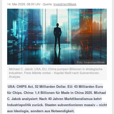
14. Mai 2026, 08:00 Uhr
·
Quelle:
InvestmentWeek
Foto: InvestmentWeek
Michael C. Jakob: USA, EU, China pumpen Billionen in strategische
Industrien. Freie Märkte vorbei – Kapital fließt nach Subventionen.
Analyse.
USA: CHIPS Act, 52 Milliarden Dollar. EU: 43 Milliarden Euro
für Chips. China: 1,4 Billionen für Made in China 2025. Michael
C. Jakob analysiert: Nach 40 Jahren Marktliberalismus kehrt
Industriepolitik zurück. Staaten subventionieren massiv – nicht
aus Ideologie, sondern aus Notwendigkeit.