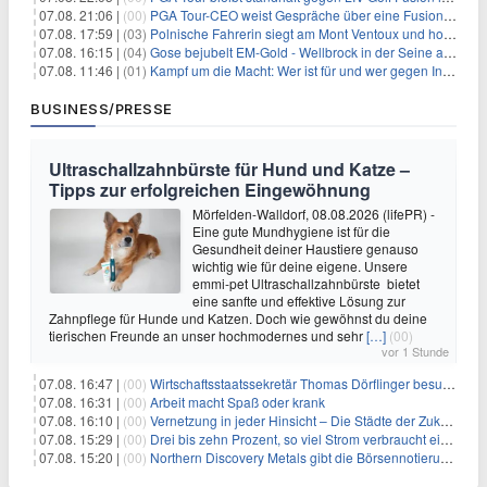
07.08. 21:06 |
(00)
PGA Tour-CEO weist Gespräche über eine Fusion mit LIV Golf zurück und bekräftigt die Wettbewerbslandschaft
07.08. 17:59 |
(03)
Polnische Fahrerin siegt am Mont Ventoux und holt Tour-Gelb
07.08. 16:15 |
(04)
Gose bejubelt EM-Gold - Wellbrock in der Seine ausgebremst
07.08. 11:46 |
(01)
Kampf um die Macht: Wer ist für und wer gegen Infantino?
BUSINESS/PRESSE
Ultraschallzahnbürste für Hund und Katze –
Tipps zur erfolgreichen Eingewöhnung
Mörfelden-Walldorf, 08.08.2026 (lifePR) -
Eine gute Mundhygiene ist für die
Gesundheit deiner Haustiere genauso
wichtig wie für deine eigene. Unsere
emmi-pet Ultraschallzahnbürste bietet
eine sanfte und effektive Lösung zur
Zahnpflege für Hunde und Katzen. Doch wie gewöhnst du deine
tierischen Freunde an unser hochmodernes und sehr
[…]
(00)
vor 1 Stunde
07.08. 16:47 |
(00)
Wirtschaftsstaatssekretär Thomas Dörflinger besucht Handwerksbetrieb im Kammerbezirk Freiburg
07.08. 16:31 |
(00)
Arbeit macht Spaß oder krank
07.08. 16:10 |
(00)
Vernetzung in jeder Hinsicht – Die Städte der Zukunft sind grün-blau
07.08. 15:29 |
(00)
Drei bis zehn Prozent, so viel Strom verbraucht ein Aufzug im Gebäude
07.08. 15:20 |
(00)
Northern Discovery Metals gibt die Börsennotierung an der Frankfurter Wertpapierbörse bekannt