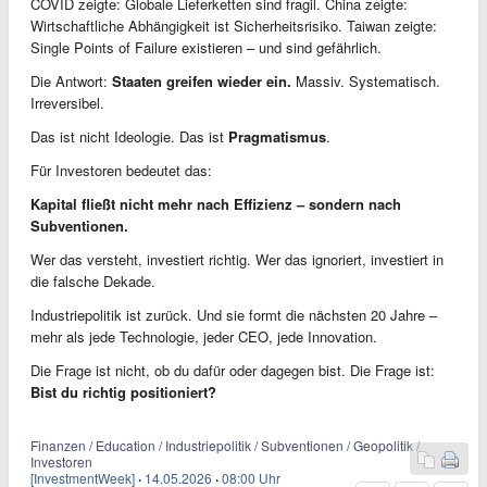
COVID zeigte: Globale Lieferketten sind fragil. China zeigte:
Wirtschaftliche Abhängigkeit ist Sicherheitsrisiko. Taiwan zeigte:
Single Points of Failure existieren – und sind gefährlich.
Die Antwort:
Staaten greifen wieder ein.
Massiv. Systematisch.
Irreversibel.
Das ist nicht Ideologie. Das ist
Pragmatismus
.
Für Investoren bedeutet das:
Kapital fließt nicht mehr nach Effizienz – sondern nach
Subventionen.
Wer das versteht, investiert richtig. Wer das ignoriert, investiert in
die falsche Dekade.
Industriepolitik ist zurück. Und sie formt die nächsten 20 Jahre –
mehr als jede Technologie, jeder CEO, jede Innovation.
Die Frage ist nicht, ob du dafür oder dagegen bist. Die Frage ist:
Bist du richtig positioniert?
Finanzen / Education / Industriepolitik / Subventionen / Geopolitik /
Investoren
[InvestmentWeek]
·
14.05.2026
·
08:00 Uhr