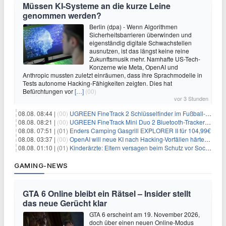
Müssen KI-Systeme an die kurze Leine
genommen werden?
Berlin (dpa) - Wenn Algorithmen
Sicherheitsbarrieren überwinden und
eigenständig digitale Schwachstellen
ausnutzen, ist das längst keine reine
Zukunftsmusik mehr. Namhafte US-Tech-
Konzerne wie Meta, OpenAI und
Anthropic mussten zuletzt einräumen, dass ihre Sprachmodelle in
Tests autonome Hacking-Fähigkeiten zeigten. Dies hat
Befürchtungen vor
[…]
(00)
vor 3 Stunden
08.08. 08:44 |
(00)
UGREEN FineTrack 2 Schlüsselfinder im Fußball-Design für 10,98€
08.08. 08:21 |
(00)
UGREEN FineTrack Mini Duo 2 Bluetooth-Tracker 4er-Pack für 28,99€
08.08. 07:51 |
(01)
Enders Camping Gasgrill EXPLORER II für 104,99€
08.08. 03:37 |
(00)
OpenAI will neue KI nach Hacking-Vorfällen härter überwachen
08.08. 01:10 |
(01)
Kinderärzte: Eltern versagen beim Schutz vor Social Media
GAMING-NEWS
GTA 6 Online bleibt ein Rätsel – Insider stellt
das neue Gerücht klar
GTA 6 erscheint am 19. November 2026,
doch über einen neuen Online-Modus