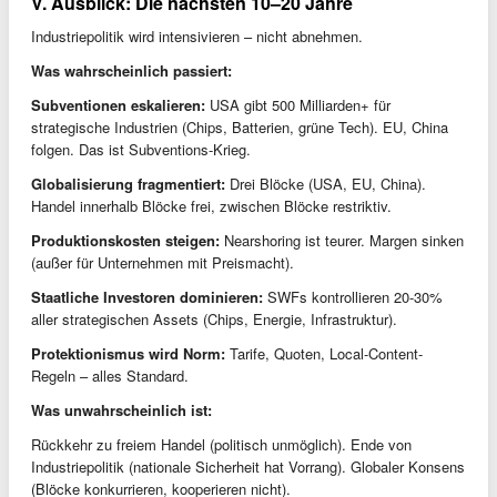
V. Ausblick: Die nächsten 10–20 Jahre
Industriepolitik wird intensivieren – nicht abnehmen.
Was wahrscheinlich passiert:
Subventionen eskalieren:
USA gibt 500 Milliarden+ für
strategische Industrien (Chips, Batterien, grüne Tech). EU, China
folgen. Das ist Subventions-Krieg.
Globalisierung fragmentiert:
Drei Blöcke (USA, EU, China).
Handel innerhalb Blöcke frei, zwischen Blöcke restriktiv.
Produktionskosten steigen:
Nearshoring ist teurer. Margen sinken
(außer für Unternehmen mit Preismacht).
Staatliche Investoren dominieren:
SWFs kontrollieren 20-30%
aller strategischen Assets (Chips, Energie, Infrastruktur).
Protektionismus wird Norm:
Tarife, Quoten, Local-Content-
Regeln – alles Standard.
Was unwahrscheinlich ist:
Rückkehr zu freiem Handel (politisch unmöglich). Ende von
Industriepolitik (nationale Sicherheit hat Vorrang). Globaler Konsens
(Blöcke konkurrieren, kooperieren nicht).