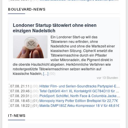
BOULEVARD-NEWS
Londoner Startup tätowiert ohne einen
einzigen Nadelstich
Ein Londoner Start-up will das
Tätowieren neu erfinden, ohne
Nadelstiche und ohne die Wartezeit einer
klassischen Sitzung. CipherX ersetzt die
Tätowiermaschine durch ein Pflaster
voller Mikronadeln, die Pigment direkt in
die oberste Hautschicht abgeben. Herkömmliche Verfahren wie
robotergestützte Tätowiermaschinen setzen weiterhin auf
klassische Nadeln,
[…]
(00)
vor 13 Stunden
07.08. 21:11 |
(00)
Hitster Film- und Serien-Soundtracks Partyspiel-Erweiterung für 6,99€
07.08. 20:46 |
(00)
Tefal OptiGrill 4in1 XL Kontaktgrill GC784D10 für 239,99€
07.08. 20:31 |
(00)
PickSport: Schöffel, North Face & Columbia Jacken ab 39,60€
07.08. 18:45 |
(01)
Monopoly Harry Potter Edition Brettspiel für 22,77€
07.08. 18:22 |
(01)
Makita DMP180Z Akku-Kompressor 18 V für 48,61€
IT-NEWS