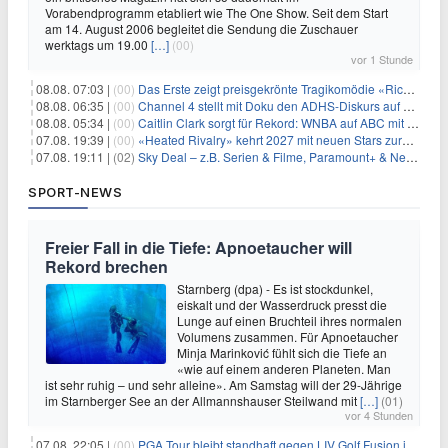
Vorabendprogramm etabliert wie The One Show. Seit dem Start
am 14. August 2006 begleitet die Sendung die Zuschauer
werktags um 19.00
[…]
(00)
vor 1 Stunde
08.08. 07:03 |
(00)
Das Erste zeigt preisgekrönte Tragikomödie «Rickerl» als Free-TV-Premiere
08.08. 06:35 |
(00)
Channel 4 stellt mit Doku den ADHS-Diskurs auf den Prüfstand
08.08. 05:34 |
(00)
Caitlin Clark sorgt für Rekord: WNBA auf ABC mit 2,5 Millionen Zuschauern
07.08. 19:39 |
(00)
«Heated Rivalry» kehrt 2027 mit neuen Stars zurück
07.08. 19:11 |
(02)
Sky Deal – z.B. Serien & Filme, Paramount+ & Netflix für 19,99€/Monat
SPORT-NEWS
Freier Fall in die Tiefe: Apnoetaucher will
Rekord brechen
Starnberg (dpa) - Es ist stockdunkel,
eiskalt und der Wasserdruck presst die
Lunge auf einen Bruchteil ihres normalen
Volumens zusammen. Für Apnoetaucher
Minja Marinković fühlt sich die Tiefe an
«wie auf einem anderen Planeten. Man
ist sehr ruhig – und sehr alleine». Am Samstag will der 29-Jährige
im Starnberger See an der Allmannshauser Steilwand mit
[…]
(01)
vor 4 Stunden
07.08. 22:05 |
(00)
PGA Tour bleibt standhaft gegen LIV Golf Fusion in einem sich wandelnden Sportumfeld