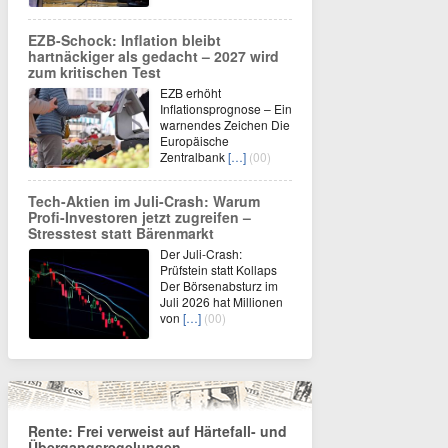
EZB-Schock: Inflation bleibt
hartnäckiger als gedacht – 2027 wird
zum kritischen Test
EZB erhöht
Inflationsprognose – Ein
warnendes Zeichen Die
Europäische
Zentralbank
[…]
(00)
Tech-Aktien im Juli-Crash: Warum
Profi-Investoren jetzt zugreifen –
Stresstest statt Bärenmarkt
Der Juli-Crash:
Prüfstein statt Kollaps
Der Börsenabsturz im
Juli 2026 hat Millionen
von
[…]
(00)
Rente: Frei verweist auf Härtefall- und
Übergangsregelungen