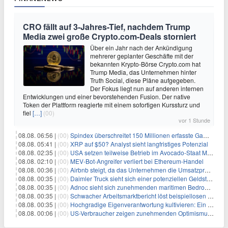
CRO fällt auf 3-Jahres-Tief, nachdem Trump
Media zwei große Crypto.com-Deals storniert
Über ein Jahr nach der Ankündigung
mehrerer geplanter Geschäfte mit der
bekannten Krypto-Börse Crypto.com hat
Trump Media, das Unternehmen hinter
Truth Social, diese Pläne aufgegeben.
Der Fokus liegt nun auf anderen internen
Entwicklungen und einer bevorstehenden Fusion. Der native
Token der Plattform reagierte mit einem sofortigen Kurssturz und
fiel
[…]
(00)
vor 1 Stunde
08.08. 06:56 |
(00)
Spindex überschreitet 150 Millionen erfasste Gaming-Ereignisse in Echtzeit-Datenpipeline
08.08. 05:41 |
(00)
XRP auf $50? Analyst sieht langfristiges Potenzial
08.08. 02:35 |
(00)
USA setzen teilweise Betrieb im Avocado-Staat Michoacán in Mexiko wieder in Gang
08.08. 02:10 |
(00)
MEV-Bot-Angreifer verliert bei Ethereum-Handel
08.08. 00:36 |
(00)
Airbnb steigt, da das Unternehmen die Umsatzprognose anhebt und starkes Wachstum signalisiert
08.08. 00:35 |
(00)
Daimler Truck sieht sich einer potenziellen Geldstrafe von 1 Milliarde Euro aufgrund von EU-Emissionsvorschriften gegenüber
08.08. 00:35 |
(00)
Adnoc sieht sich zunehmenden maritimen Bedrohungen angesichts regionaler Spannungen gegenüber
08.08. 00:35 |
(00)
Schwacher Arbeitsmarktbericht löst beispiellosen Börsenanstieg aus
08.08. 00:35 |
(00)
Hochgradige Eigenverantwortung kultivieren: Ein Weg zu Wachstum und Resilienz
08.08. 00:06 |
(00)
US-Verbraucher zeigen zunehmenden Optimismus hinsichtlich Arbeitsplätzen und Inflationserwartungen