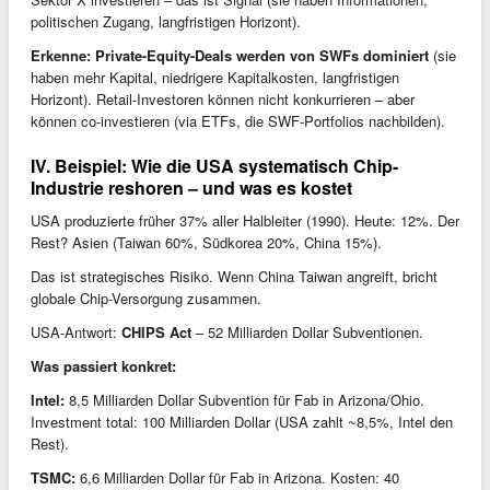
politischen Zugang, langfristigen Horizont).
Erkenne: Private-Equity-Deals werden von SWFs dominiert
(sie
haben mehr Kapital, niedrigere Kapitalkosten, langfristigen
Horizont). Retail-Investoren können nicht konkurrieren – aber
können co-investieren (via ETFs, die SWF-Portfolios nachbilden).
IV. Beispiel: Wie die USA systematisch Chip-
Industrie reshoren – und was es kostet
USA produzierte früher 37% aller Halbleiter (1990). Heute: 12%. Der
Rest? Asien (Taiwan 60%, Südkorea 20%, China 15%).
Das ist strategisches Risiko. Wenn China Taiwan angreift, bricht
globale Chip-Versorgung zusammen.
USA-Antwort:
CHIPS Act
– 52 Milliarden Dollar Subventionen.
Was passiert konkret:
Intel:
8,5 Milliarden Dollar Subvention für Fab in Arizona/Ohio.
Investment total: 100 Milliarden Dollar (USA zahlt ~8,5%, Intel den
Rest).
TSMC:
6,6 Milliarden Dollar für Fab in Arizona. Kosten: 40