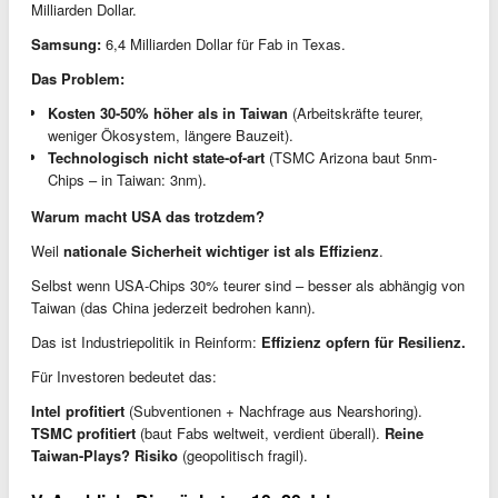
Milliarden Dollar.
Samsung:
6,4 Milliarden Dollar für Fab in Texas.
Das Problem:
Kosten 30-50% höher als in Taiwan
(Arbeitskräfte teurer,
weniger Ökosystem, längere Bauzeit).
Technologisch nicht state-of-art
(TSMC Arizona baut 5nm-
Chips – in Taiwan: 3nm).
Warum macht USA das trotzdem?
Weil
nationale Sicherheit wichtiger ist als Effizienz
.
Selbst wenn USA-Chips 30% teurer sind – besser als abhängig von
Taiwan (das China jederzeit bedrohen kann).
Das ist Industriepolitik in Reinform:
Effizienz opfern für Resilienz.
Für Investoren bedeutet das:
Intel profitiert
(Subventionen + Nachfrage aus Nearshoring).
TSMC profitiert
(baut Fabs weltweit, verdient überall).
Reine
Taiwan-Plays? Risiko
(geopolitisch fragil).