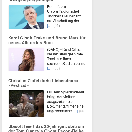
Berlin (dpa) -
Unionsfraktionschef
Thorsten Frei beharrt
auf Abschaffung der
[…]
(04)
Karol G holt Drake und Bruno Mars für
neues Album ins Boot
(BANG) - Karol G hat
die mit Stars gespickte
Trackliste ihres
sechsten Studioalbums
[…]
(00)
Christian Zipfel dreht Liebesdrama
«Pestizid»
Für sein Spielfilmdebüt
bringt der vielfach
ausgezeichnete
Dokumentarfilmer eine
ungewöhnliche
[…]
(00)
Ubisoft feiert das 25-jährige Jubiläum
der Tom Clancy’s Ghost Recon-Reihe