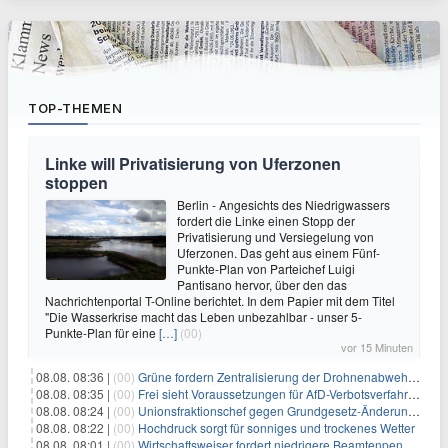
TOP-THEMEN
Linke will Privatisierung von Uferzonen
stoppen
Berlin - Angesichts des Niedrigwassers
fordert die Linke einen Stopp der
Privatisierung und Versiegelung von
Uferzonen. Das geht aus einem Fünf-
Punkte-Plan von Parteichef Luigi
Pantisano hervor, über den das
Nachrichtenportal T-Online berichtet. In dem Papier mit dem Titel
"Die Wasserkrise macht das Leben unbezahlbar - unser 5-
Punkte-Plan für eine
[…]
(00)
vor 15 Minuten
08.08. 08:36 |
(00)
Grüne fordern Zentralisierung der Drohnenabwehr bei Bundespolizei
08.08. 08:35 |
(00)
Frei sieht Voraussetzungen für AfD-Verbotsverfahren nicht gegeben
08.08. 08:24 |
(00)
Unionsfraktionschef gegen Grundgesetz-Änderung für queere Rechte
08.08. 08:22 |
(00)
Hochdruck sorgt für sonniges und trockenes Wetter
08.08. 08:01 |
(00)
Wirtschaftsweiser fordert niedrigere Beamtenpensionen