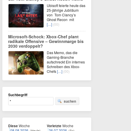
Ubisoft feierte heute das
25-jährige Jubiläum
von Tom Clancy’s
Ghost Recon mit
[…]
(00)
Microsoft-Schock: Xbox-Chef plant
radikale Offensive – Gewinnmarge bis
2030 verdoppelt?
Das Memo, das die
Gaming-Branche
aufschreckt Ein internes
Schreiben des Xbox-
Chefs
[…]
(00)
Suchbegriff
suchen
Diese
Woche
Vorletzte
Woche
08.08.2026
26.07.2026
(Heute)
(So)