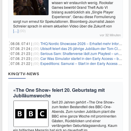
wissen wir erstaunlich wenig. Rockstar
Games bewirbt Grand Theft Auto VI
bislang ausdrücklich als „Single Player
Experience“. Genau diese Formulierung
sorgt nun erneut für Spekulationen. Bloomberg-Journalist Jason
Schreier sprach in einem aktuellen Video über die Zukunft von
[…]
(00)
vor 32 Minuten
08.08. 07:41 |
(00)
THQ Nordic Showcase 2026 – Erhaltet mehr Informationen
07.08. 21:24 |
(00)
Ubisoft feiert das 25-jährige Jubiläum der Tom Clancy’s Ghost Recon-Reihe
07.08. 21:23 |
(00)
Serious Sam: Shatterverse lädt zum Playtest – und erscheint schon bald!
07.08. 21:23 |
(00)
Car Was Simulator startet in den Early Access – bald gehts los!
07.08. 21:22 |
(00)
Expeditions: Samurai – Start in den Early Access ab heute im feudalen Japan
KINO/TV-NEWS
«The One Show» feiert 20. Geburtstag mit
Jubiläumswoche
Seit 20 Jahren gehört «The One Show»
zum festen Bestandteil des BBC-One-
Abends. Zum runden Jubiläum plant die
BBC eine ganze Woche mit prominenten
Gästen, Rückblicken und einer
verlängerten Geburtstagssendung. Kaum
ein britisches Magazin hat sich so dauerhaft im