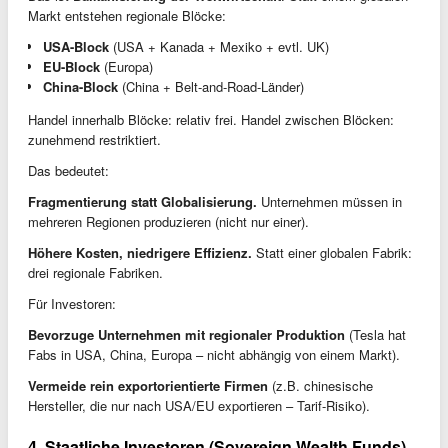
Markt entstehen regionale Blöcke:
USA-Block
(USA + Kanada + Mexiko + evtl. UK)
EU-Block
(Europa)
China-Block
(China + Belt-and-Road-Länder)
Handel innerhalb Blöcke: relativ frei. Handel zwischen Blöcken:
zunehmend restriktiert.
Das bedeutet:
Fragmentierung statt Globalisierung.
Unternehmen müssen in
mehreren Regionen produzieren (nicht nur einer).
Höhere Kosten, niedrigere Effizienz.
Statt einer globalen Fabrik:
drei regionale Fabriken.
Für Investoren:
Bevorzuge Unternehmen mit regionaler Produktion
(Tesla hat
Fabs in USA, China, Europa – nicht abhängig von einem Markt).
Vermeide rein exportorientierte Firmen
(z.B. chinesische
Hersteller, die nur nach USA/EU exportieren – Tarif-Risiko).
4. Staatliche Investoren (Sovereign Wealth Funds)