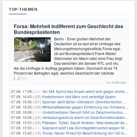
TOP-THEMEN
Forsa: Mehrheit indifferent zum Geschlecht des
Bundespräsidenten
Berlin - Einer großen Mehrheit der
Deutschen ist es laut einer Umfrage des
Meinungsforschungsinstituts Forsa egal,
ob auf Bundespräsident Frank-Walter
Steinmeier ein Mann oder eine Frau folgt.
Das berichten die Sender RTL und ntv,
die die Umfrage in Auftrag gegeben haben. Demnach ist es 74
Prozent der Befragten egal, welches Geschlecht der nächste
[…]
(00)
vor 4 Minuten
07.08. 17:08 |
(00)
Vor EM: Sprint-Ass Ansah wehrt sich gegen drohende Sperre
07.08. 16:43 |
(02)
Kretschmann lobt Merz und verteidigt Spahn
07.08. 16:36 |
(01)
Spanien stellt Italien Ultimatum: Grenzkontrollen beenden
07.08. 16:26 |
(03)
Wirtschaftsweiser gegen Einführung von Schwerarbeiter-Rente
07.08. 16:06 |
(00)
Undefinierbarer Geruch führt zu Zwischenlandung von Flieger
07.08. 16:06 |
(02)
Verfassungsschutz warnt vor Desinformationskampagne gegen Merz
07.08. 15:52 |
(03)
Pakistan, Türkei, Saudi-Arabien: Was bedeutet der neue Pakt?
07.08. 15:50 |
(00)
Saarland setzt Lkw-Sonntagsfahrverbot wegen Niedrigwasser aus
07.08. 15:42 |
(10)
Trump: Neuer Anlauf für Beschränkung von US-Geburtsrecht