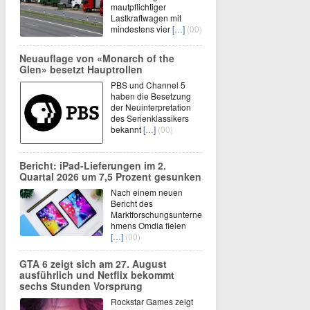
mautpflichtiger
Lastkraftwagen mit
mindestens vier
[…]
(00)
Neuauflage von «Monarch of the
Glen» besetzt Hauptrollen
PBS und Channel 5
haben die Besetzung
der Neuinterpretation
des Serienklassikers
bekannt
[…]
(00)
Bericht: iPad-Lieferungen im 2.
Quartal 2026 um 7,5 Prozent gesunken
Nach einem neuen
Bericht des
Marktforschungsunterne
hmens Omdia fielen
[…]
(00)
GTA 6 zeigt sich am 27. August
ausführlich und Netflix bekommt
sechs Stunden Vorsprung
Rockstar Games zeigt