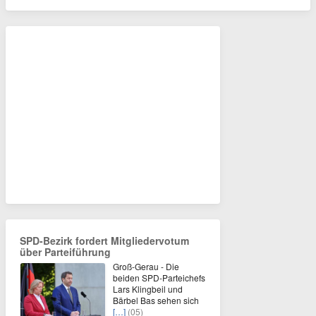
SPD-Bezirk fordert Mitgliedervotum
über Parteiführung
Groß-Gerau - Die
beiden SPD-Parteichefs
Lars Klingbeil und
Bärbel Bas sehen sich
[…]
(05)