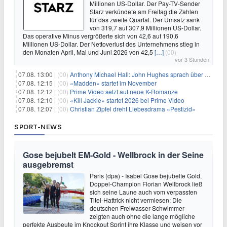
Millionen US-Dollar. Der Pay-TV-Sender
Starz verkündete am Freitag die Zahlen
für das zweite Quartal. Der Umsatz sank
von 319,7 auf 307,9 Millionen US-Dollar.
Das operative Minus vergrößerte sich von 42,6 auf 190,6
Millionen US-Dollar. Der Nettoverlust des Unternehmens stieg in
den Monaten April, Mai und Juni 2026 von 42,5
[…]
(00)
vor 3 Stunden
07.08. 13:00 |
(00)
Anthony Michael Hall: John Hughes sprach über eine Fortsetzung von 'The Breakfast Club'
07.08. 12:15 |
(00)
«Madden» startet im November
07.08. 12:12 |
(00)
Prime Video setzt auf neue K-Romanze
07.08. 12:10 |
(00)
«Kill Jackie» startet 2026 bei Prime Video
07.08. 12:07 |
(00)
Christian Zipfel dreht Liebesdrama «Pestizid»
SPORT-NEWS
Gose bejubelt EM-Gold - Wellbrock in der Seine
ausgebremst
Paris (dpa) - Isabel Gose bejubelte Gold,
Doppel-Champion Florian Wellbrock ließ
sich seine Laune auch vom verpassten
Titel-Hattrick nicht vermiesen: Die
deutschen Freiwasser-Schwimmer
zeigten auch ohne die lange mögliche
perfekte Ausbeute im Knockout Sprint ihre Klasse und weisen vor