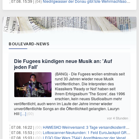
07.08. 15:39 |
(04)
Niedrigwasser der Donau gibt tote Wehrmachtssoldaten frei
BOULEVARD-NEWS
Die Fugees kündigen neue Musik an: 'Auf
jeden Fall'
(BANG) - Die Fugees wollen erstmals seit
rund 30 Jahren wieder neue Musik
veröffentlichen. Die Interpreten des
Klassikers 'Ready or Not' haben seit
ihrem Erfolgsalbum 'The Score', das 1996
erschien, kein neues Studioalbum mehr
veröffentlicht, auch wenn im Laufe der Jahre immer wieder
unveröffentlichte Songs an die Öffentlichkeit gelangten. Lauryn
Hill
[…]
(00)
vor 4 Stunden
07.08. 16:22 |
(00)
HAWESKO Weinversand: 3 Tage versandkostenfrei bestellen (MBW 25€)
07.08. 15:53 |
(00)
Lottoscanner-Neukunden: 1 Feld EuroJackpot GRATIS spielen
07.08. 15:03 |
(00)
LEGO Star Wars 75441 Angriffskreuzer der Venator-Klasse für 50,25€