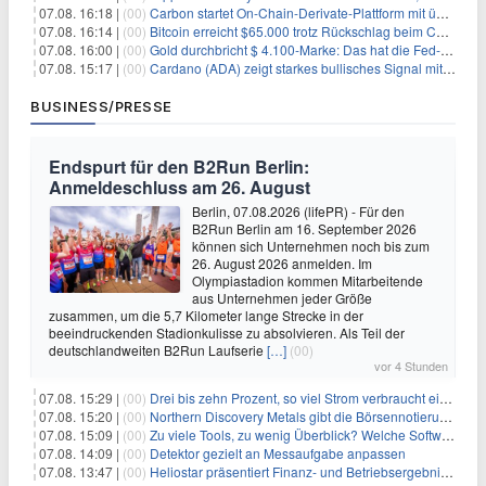
07.08. 16:18 |
(00)
Carbon startet On-Chain-Derivate-Plattform mit über 950 Märkten in einem Konto
07.08. 16:14 |
(00)
Bitcoin erreicht $65.000 trotz Rückschlag beim CLARITY Act und fehlendem US-Iran-Abkommen
07.08. 16:00 |
(00)
Gold durchbricht $ 4.100-Marke: Das hat die Fed-Entscheidung ausgelöst
07.08. 15:17 |
(00)
Cardano (ADA) zeigt starkes bullisches Signal mit Potenzial für 200% Kursanstieg
BUSINESS/PRESSE
Endspurt für den B2Run Berlin:
Anmeldeschluss am 26. August
Berlin, 07.08.2026 (lifePR) - Für den
B2Run Berlin am 16. September 2026
können sich Unternehmen noch bis zum
26. August 2026 anmelden. Im
Olympiastadion kommen Mitarbeitende
aus Unternehmen jeder Größe
zusammen, um die 5,7 Kilometer lange Strecke in der
beeindruckenden Stadionkulisse zu absolvieren. Als Teil der
deutschlandweiten B2Run Laufserie
[…]
(00)
vor 4 Stunden
07.08. 15:29 |
(00)
Drei bis zehn Prozent, so viel Strom verbraucht ein Aufzug im Gebäude
07.08. 15:20 |
(00)
Northern Discovery Metals gibt die Börsennotierung an der Frankfurter Wertpapierbörse bekannt
07.08. 15:09 |
(00)
Zu viele Tools, zu wenig Überblick? Welche Software IT-Dienstleister wirklich brauchen
07.08. 14:09 |
(00)
Detektor gezielt an Messaufgabe anpassen
07.08. 13:47 |
(00)
Heliostar präsentiert Finanz- und Betriebsergebnis für das zweite Quartal 2026 mit Goldproduktion und Barreserven in Rekordhöhe