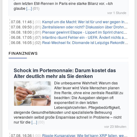
dem letzten EM-Rennen in Paris eine starke Bilanz vor. «Ich
glaube
[…]
(01)
vor 1 Stunde
07.08. 11:46 |
(00)
Kampf um die Macht: Wer ist für und wer gegen Infantino?
07.08. 09:50 |
(01)
Zentralisieren oder nicht? Diskussion über Drohnenabwehr
06.08. 18:00 |
(01)
Pienaar gewinnt Etappe - Lippert im Sprint chancenlos
06.08. 17:05 |
(07)
Infantino räumt Fehler ein - UEFA: Ändert nichts an Boykott
06.08. 16:05 |
(02)
Real-Wechsel fix: Diomande ist Leipzigs Rekordtransfer
FINANZNEWS
Schock im Portemonnaie: Darum kostet das
Alter deutlich mehr als Sie denken
Die unbequeme Wahrheit: Warum das
Alter teuer wird Viele Menschen planen
ihre Rente, ohne eine zentrale Realität zu
beachten: Die Ausgaben steigen oft
exponentiell in den letzten
Lebensjahrzehnten. Pflegebedürftigkeit,
steigende Gesundheitskosten und spezialisierte Betreuung
verwandeln selbst große Ersparnisse schnell in Probleme – nicht
nur für die
[…]
(00)
vor 23 Minuten
07.08. 16:36 |
(00)
Ripple-Kursanalyse: Wie tief kann XRP fallen, wenn die $1-Unterstützung am Wochenende verloren geht?