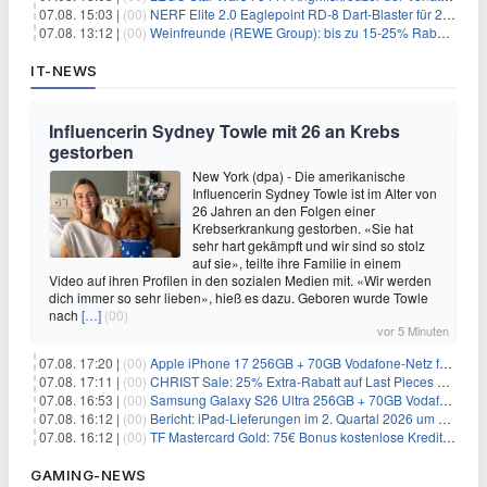
07.08. 15:03 |
(00)
NERF Elite 2.0 Eaglepoint RD-8 Dart-Blaster für 20,49€
07.08. 13:12 |
(00)
Weinfreunde (REWE Group): bis zu 15-25% Rabatt je nach Anzahl der Flaschen
IT-NEWS
Influencerin Sydney Towle mit 26 an Krebs
gestorben
New York (dpa) - Die amerikanische
Influencerin Sydney Towle ist im Alter von
26 Jahren an den Folgen einer
Krebserkrankung gestorben. «Sie hat
sehr hart gekämpft und wir sind so stolz
auf sie», teilte ihre Familie in einem
Video auf ihren Profilen in den sozialen Medien mit. «Wir werden
dich immer so sehr lieben», hieß es dazu. Geboren wurde Towle
nach
[…]
(00)
vor 5 Minuten
07.08. 17:20 |
(00)
Apple iPhone 17 256GB + 70GB Vodafone-Netz für 34,99€/Monat (effektiv 6,41€/Monat)
07.08. 17:11 |
(00)
CHRIST Sale: 25% Extra-Rabatt auf Last Pieces bei Schmuck & Uhren
07.08. 16:53 |
(00)
Samsung Galaxy S26 Ultra 256GB + 70GB Vodafone-Netz für 34,99€/Monat (effektiv 4,74€/Monat)
07.08. 16:12 |
(00)
Bericht: iPad-Lieferungen im 2. Quartal 2026 um 7,5 Prozent gesunken
07.08. 16:12 |
(00)
TF Mastercard Gold: 75€ Bonus kostenlose Kreditkarte ohne Fremdwährungsgebühren
GAMING-NEWS