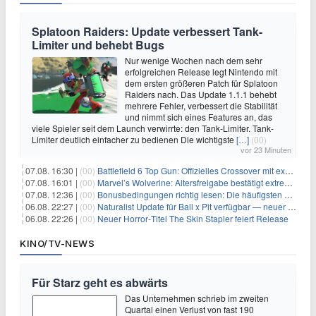
Splatoon Raiders: Update verbessert Tank-
Limiter und behebt Bugs
Nur wenige Wochen nach dem sehr
erfolgreichen Release legt Nintendo mit
dem ersten größeren Patch für Splatoon
Raiders nach. Das Update 1.1.1 behebt
mehrere Fehler, verbessert die Stabilität
und nimmt sich eines Features an, das
viele Spieler seit dem Launch verwirrte: den Tank-Limiter. Tank-
Limiter deutlich einfacher zu bedienen Die wichtigste
[…]
(00)
vor 23 Minuten
07.08. 16:30 |
(00)
Battlefield 6 Top Gun: Offizielles Crossover mit exklusiven Inhalten angekündigt
07.08. 16:01 |
(00)
Marvel’s Wolverine: Altersfreigabe bestätigt extreme Gewalt und düstere Szenen
07.08. 12:36 |
(00)
Bonusbedingungen richtig lesen: Die häufigsten Stolperfallen
06.08. 22:27 |
(00)
Naturalist Update für Ball x Pit verfügbar — neuer Content auf allen Plattformen
06.08. 22:26 |
(00)
Neuer Horror‑Titel The Skin Stapler feiert Release
KINO/TV-NEWS
Für Starz geht es abwärts
Das Unternehmen schrieb im zweiten
Quartal einen Verlust von fast 190