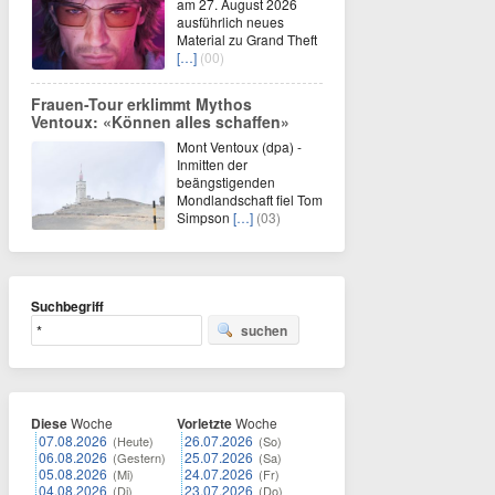
am 27. August 2026
ausführlich neues
Material zu Grand Theft
[…]
(00)
Frauen-Tour erklimmt Mythos
Ventoux: «Können alles schaffen»
Mont Ventoux (dpa) -
Inmitten der
beängstigenden
Mondlandschaft fiel Tom
Simpson
[…]
(03)
Suchbegriff
suchen
Diese
Woche
Vorletzte
Woche
07.08.2026
26.07.2026
(Heute)
(So)
06.08.2026
25.07.2026
(Gestern)
(Sa)
05.08.2026
24.07.2026
(Mi)
(Fr)
04.08.2026
23.07.2026
(Di)
(Do)