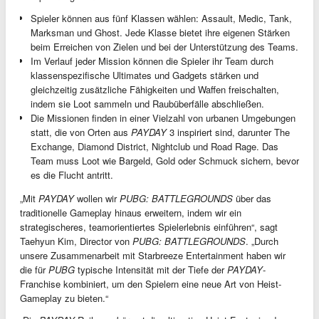
Spieler können aus fünf Klassen wählen: Assault, Medic, Tank,
Marksman und Ghost. Jede Klasse bietet ihre eigenen Stärken
beim Erreichen von Zielen und bei der Unterstützung des Teams.
Im Verlauf jeder Mission können die Spieler ihr Team durch
klassenspezifische Ultimates und Gadgets stärken und
gleichzeitig zusätzliche Fähigkeiten und Waffen freischalten,
indem sie Loot sammeln und Raubüberfälle abschließen.
Die Missionen finden in einer Vielzahl von urbanen Umgebungen
statt, die von Orten aus
PAYDAY
3 inspiriert sind, darunter The
Exchange, Diamond District, Nightclub und Road Rage. Das
Team muss Loot wie Bargeld, Gold oder Schmuck sichern, bevor
es die Flucht antritt.
„Mit
PAYDAY
wollen wir
PUBG: BATTLEGROUNDS
über das
traditionelle Gameplay hinaus erweitern, indem wir ein
strategischeres, teamorientiertes Spielerlebnis einführen“, sagt
Taehyun Kim, Director von
PUBG: BATTLEGROUNDS
. „Durch
unsere Zusammenarbeit mit Starbreeze Entertainment haben wir
die für
PUBG
typische Intensität mit der Tiefe der
PAYDAY
-
Franchise kombiniert, um den Spielern eine neue Art von Heist-
Gameplay zu bieten.“