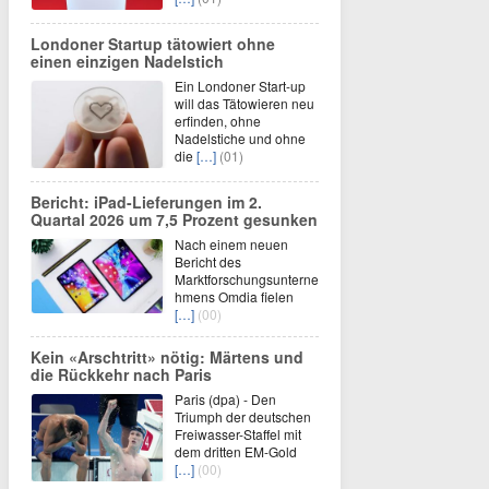
Londoner Startup tätowiert ohne
einen einzigen Nadelstich
Ein Londoner Start-up
will das Tätowieren neu
erfinden, ohne
Nadelstiche und ohne
die
[…]
(01)
Bericht: iPad-Lieferungen im 2.
Quartal 2026 um 7,5 Prozent gesunken
Nach einem neuen
Bericht des
Marktforschungsunterne
hmens Omdia fielen
[…]
(00)
Kein «Arschtritt» nötig: Märtens und
die Rückkehr nach Paris
Paris (dpa) - Den
Triumph der deutschen
Freiwasser-Staffel mit
dem dritten EM-Gold
[…]
(00)