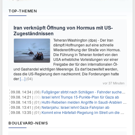
TOP-THEMEN
Iran verknüpft Öffnung von Hormus mit US-
Zugeständnissen
Teheran/Washington (dpa) - Der Iran
dämpft Hoffnungen auf eine schnelle
Wiedereröffnung der Straße von Hormus.
Die Führung in Teheran fordert von den
USA erhebliche Vorleistungen vor einer
Freigabe der für den internationalen Öl-
und Gashandel wichtigen Meerenge. Es darf bezweifelt werden,
dass die US-Regierung dem nachkommt. Die Forderungen hatte
der
[…]
(04)
vor 37 Minuten
09.08. 14:34 |
(06)
Fußgänger stirbt nach Schlägen - Fahnder suchen Autofahrer
09.08. 14:21 |
(00)
Israel lehnt Trumps 15-Punkte-Plan für Gaza ab
09.08. 14:15 |
(01)
Huthi-Rebellen melden Angriffe in Saudi-Arabien und im Jemen
09.08. 13:41 |
(04)
Netanjahu: Israel lehnt Gaza-Fahrplan ab
09.08. 13:35 |
(01)
Kommt eine Härtefall-Regelung im Streit um die Rente mit 63?
BOULEVARD-NEWS