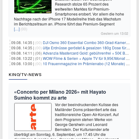
Research stolze 65 Prozent des
weltweiten Marktes für Premium-
Smartphones erobert. Vor allem die hohe
Nachfrage nach der iPhone 17 Modellreihe trieb das Wachstum
im Berichtszeitraum an. iPhone führt das Premium-Segment
[…]
(00)
Gestern um 13:02
09.08. 14:35 |
(00)
DJI Osmo 360 Essential Combo 360-Grad-Kamera für 375€
09.08. 14:35 |
(00)
ültje Erdnüsse geröstet & gesalzen 180g Dose für 1,52€ im Spar-Abo
09.08. 14:11 |
(06)
Advanzia Mastercard Gold: gebührenfrei + 50€ Bonus* + gratis Reiseversicherung
09.08. 13:22 |
(01)
WOW Filme & Serien + Apple TV für 9,95€/Monat // Alles von WOW (Filme, Serien, Live-Sport) für 34,97€/Monat
09.08. 13:00 |
(00)
10 Frauenmagazine im Prämienabo (12 Monate) mit Prämien bis zu 225€
KINO/TV-NEWS
«Concerto per Milano 2026» mit Hayato
Sumino kommt zu arte
Vor der beeindruckenden Kulisse des
Mailänder Doms präsentiert arte das
traditionsreiche Open-Air-Konzert. Auf
dem Programm stehen Werke von
George Gershwin und Leonard
Bernstein. Der Kultursender arte
überträgt am Sonntag, 6. September, um 17.45 Uhr die