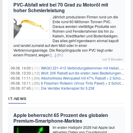
PVC-Abfall wird bei 70 Grad zu Motoröl mit
hoher Schmierleistung
Jährlich produzieren Firmen rund um die
Erde rund 60 Millionen Tonnen PVC.
Daraus werden vielfältige Produkte von
Rohren und Fensterrahmen bis hin zu
Kabeln, Kreditkarten und Bodenbelägen.
Das alles geht irgendwann einmal kaputt
und landet zumeist auf dem Müll oder in einer
Verbrennungsanlage. Die Recyclingquote von PVC liegt unter
einem Prozent, wegen
[…]
(01)
vor 5 Stunden
09.08. 14:00 |
(00)
WAGO 221-413 Verbindungsklemmen mit Hebel, 50 Stück für 14,99€
09.08. 13:33 |
(12)
Wolt: 20€ Rabatt auf die ersten zwei Bestellungen für Neukunden
09.08. 11:11 |
(04)
Alkoholfreies Weinpaket mit 47% Rabatt + 2 Schott Zwiesel Gläser GRATIS für 29,99€
09.08. 10:11 |
(05)
6 Flaschen Rotwein (Vinos Tinto Paket) + 2 Schott Zwiesel Gläser für 25,99€ inkl. Versand
09.08. 07:45 |
(00)
Die Verräter Kartenspiel für 5,23€
IT-NEWS
Apple beherrscht 65 Prozent des globalen
Premium-Smartphone-Marktes
Im ersten Halbjahr 2026 hat Apple laut
aktuellen Daten von Counterpoint