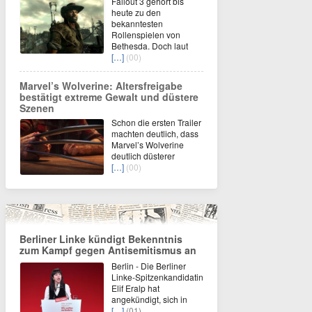
Fallout 3 gehört bis
heute zu den
bekanntesten
Rollenspielen von
Bethesda. Doch laut
[…]
(00)
Marvel’s Wolverine: Altersfreigabe
bestätigt extreme Gewalt und düstere
Szenen
Schon die ersten Trailer
machten deutlich, dass
Marvel’s Wolverine
deutlich düsterer
[…]
(00)
Berliner Linke kündigt Bekenntnis
zum Kampf gegen Antisemitismus an
Berlin - Die Berliner
Linke-Spitzenkandidatin
Elif Eralp hat
angekündigt, sich in
[…]
(01)