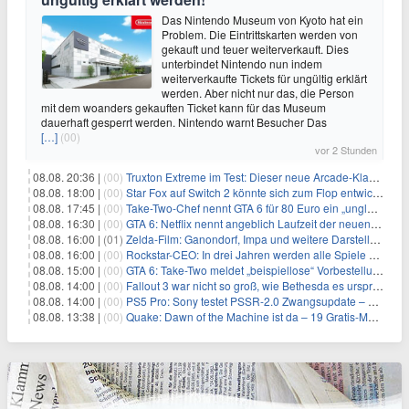
Das Nintendo Museum von Kyoto hat ein
Problem. Die Eintrittskarten werden von
gekauft und teuer weiterverkauft. Dies
unterbindet Nintendo nun indem
weiterverkaufte Tickets für ungültig erklärt
werden. Aber nicht nur das, die Person
mit dem woanders gekauften Ticket kann für das Museum
dauerhaft gesperrt werden. Nintendo warnt Besucher Das
[…]
(00)
vor 2 Stunden
08.08. 20:36 |
(00)
Truxton Extreme im Test: Dieser neue Arcade-Klassiker verzeiht dir gar nichts
08.08. 18:00 |
(00)
Star Fox auf Switch 2 könnte sich zum Flop entwickeln
08.08. 17:45 |
(00)
Take-Two-Chef nennt GTA 6 für 80 Euro ein „unglaubliches Schnäppchen“
08.08. 16:30 |
(00)
GTA 6: Netflix nennt angeblich Laufzeit der neuen Gameplay-Präsentation
08.08. 16:00 |
(01)
Zelda-Film: Ganondorf, Impa und weitere Darsteller sollen feststehen
08.08. 16:00 |
(00)
Rockstar-CEO: In drei Jahren werden alle Spiele gestreamt
08.08. 15:00 |
(00)
GTA 6: Take-Two meldet „beispiellose“ Vorbestellungen – und nennt sie im selben Atemzug unkalkulierbar
08.08. 14:00 |
(00)
Fallout 3 war nicht so groß, wie Bethesda es ursprünglich wollte
08.08. 14:00 |
(00)
PS5 Pro: Sony testet PSSR-2.0 Zwangsupdate – und das ist gut so
08.08. 13:38 |
(00)
Quake: Dawn of the Machine ist da – 19 Gratis-Maps von MachineGames zum 30. Jubiläum