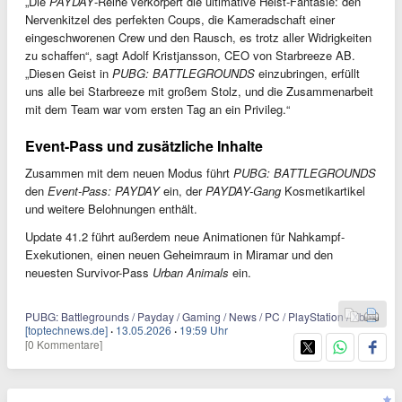
„Die
PAYDAY
-Reihe verkörpert die ultimative Heist-Fantasie: den
Nervenkitzel des perfekten Coups, die Kameradschaft einer
eingeschworenen Crew und den Rausch, es trotz aller Widrigkeiten
zu schaffen“, sagt Adolf Kristjansson, CEO von Starbreeze AB.
„Diesen Geist in
PUBG: BATTLEGROUNDS
einzubringen, erfüllt
uns alle bei Starbreeze mit großem Stolz, und die Zusammenarbeit
mit dem Team war vom ersten Tag an ein Privileg.“
Event-Pass und zusätzliche Inhalte
Zusammen mit dem neuen Modus führt
PUBG: BATTLEGROUNDS
den
Event-Pass: PAYDAY
ein, der
PAYDAY-Gang
Kosmetikartikel
und weitere Belohnungen enthält.
Update 41.2 führt außerdem neue Animationen für Nahkampf-
Exekutionen, einen neuen Geheimraum in Miramar und den
neuesten Survivor-Pass
Urban Animals
ein.
PUBG: Battlegrounds / Payday / Gaming / News / PC / PlayStation / Xbox
[toptechnews.de]
·
13.05.2026
·
19:59 Uhr
[0 Kommentare]