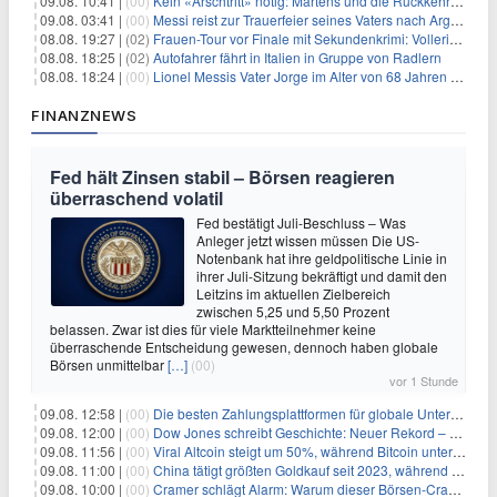
09.08. 10:41 |
(00)
Kein «Arschtritt» nötig: Märtens und die Rückkehr nach Paris
09.08. 03:41 |
(00)
Messi reist zur Trauerfeier seines Vaters nach Argentinien
08.08. 19:27 |
(02)
Frauen-Tour vor Finale mit Sekundenkrimi: Vollering in Gelb
08.08. 18:25 |
(02)
Autofahrer fährt in Italien in Gruppe von Radlern
08.08. 18:24 |
(00)
Lionel Messis Vater Jorge im Alter von 68 Jahren gestorben
FINANZNEWS
Fed hält Zinsen stabil – Börsen reagieren
überraschend volatil
Fed bestätigt Juli-Beschluss – Was
Anleger jetzt wissen müssen Die US-
Notenbank hat ihre geldpolitische Linie in
ihrer Juli-Sitzung bekräftigt und damit den
Leitzins im aktuellen Zielbereich
zwischen 5,25 und 5,50 Prozent
belassen. Zwar ist dies für viele Marktteilnehmer keine
überraschende Entscheidung gewesen, dennoch haben globale
Börsen unmittelbar
[…]
(00)
vor 1 Stunde
09.08. 12:58 |
(00)
Die besten Zahlungsplattformen für globale Unternehmen im Jahr 2026
09.08. 12:00 |
(00)
Dow Jones schreibt Geschichte: Neuer Rekord – und Amazon knackt die nächste Billionen-Marke
09.08. 11:56 |
(00)
Viral Altcoin steigt um 50%, während Bitcoin unter $65.000 fällt
09.08. 11:00 |
(00)
China tätigt größten Goldkauf seit 2023, während Goldpreis um 8% steigt
09.08. 10:00 |
(00)
Cramer schlägt Alarm: Warum dieser Börsen-Crash die beste Einstiegschance seit Monaten ist