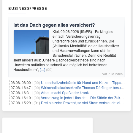
BUSINESS/PRESSE
Ist das Dach gegen alles versichert?
Kiel, 09.08.2026 (lifePR) - Es klingt so
einfach: Versicherungsvertrag
unterschreiben und zurücklehnen. Die
„Vollkasko-Mentalität“ vieler Hausbesitzer
und Hausverwaltungen kann sich im
Schadensfall rächen. Denn die Realität
sieht anders aus: „Unsere Dachdeckerbetriebe sind nach
Unwettern natürlich so schnell wie möglich bei betroffenen
Hausbesitzern“,
[…]
(00)
vor 7 Stunden
08.08. 08:00 |
(00)
Ultraschallzahnbürste für Hund und Katze – Tipps zur erfolgreichen Eingewöhnung
07.08. 16:47 |
(00)
Wirtschaftsstaatssekretär Thomas Dörflinger besucht Handwerksbetrieb im Kammerbezirk Freiburg
07.08. 16:31 |
(00)
Arbeit macht Spaß oder krank
07.08. 16:10 |
(00)
Vernetzung in jeder Hinsicht – Die Städte der Zukunft sind grün-blau
07.08. 15:29 |
(01)
Drei bis zehn Prozent, so viel Strom verbraucht ein Aufzug im Gebäude