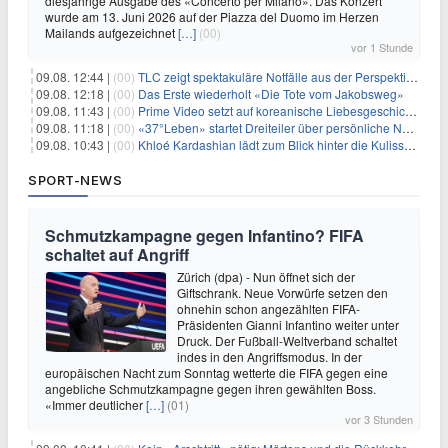
diesjährige Ausgabe des «Concerto per Milano». Das Konzert
wurde am 13. Juni 2026 auf der Piazza del Duomo im Herzen
Mailands aufgezeichnet
[…]
(00)
vor 1 Stunde
09.08. 12:44 |
(00)
TLC zeigt spektakuläre Notfälle aus der Perspektive der Patienten
09.08. 12:18 |
(00)
Das Erste wiederholt «Die Tote vom Jakobsweg»
09.08. 11:43 |
(00)
Prime Video setzt auf koreanische Liebesgeschichte
09.08. 11:18 |
(00)
«37°Leben» startet Dreiteiler über persönliche Neuanfänge
09.08. 10:43 |
(00)
Khloé Kardashian lädt zum Blick hinter die Kulissen ihres Freundeskreises
SPORT-NEWS
Schmutzkampagne gegen Infantino? FIFA
schaltet auf Angriff
Zürich (dpa) - Nun öffnet sich der
Giftschrank. Neue Vorwürfe setzen den
ohnehin schon angezählten FIFA-
Präsidenten Gianni Infantino weiter unter
Druck. Der Fußball-Weltverband schaltet
indes in den Angriffsmodus. In der
europäischen Nacht zum Sonntag wetterte die FIFA gegen eine
angebliche Schmutzkampagne gegen ihren gewählten Boss.
«Immer deutlicher
[…]
(01)
vor 3 Stunden