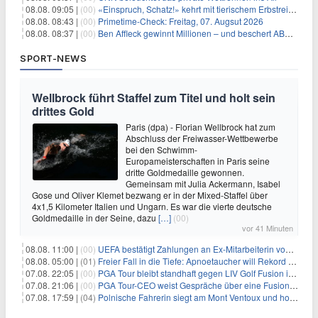
08.08. 09:05 |
(00)
«Einspruch, Schatz!» kehrt mit tierischem Erbstreit zurück
08.08. 08:43 |
(00)
Primetime-Check: Freitag, 07. Augsut 2026
08.08. 08:37 |
(00)
Ben Affleck gewinnt Millionen – und beschert ABC Top-Quoten
SPORT-NEWS
Wellbrock führt Staffel zum Titel und holt sein
drittes Gold
Paris (dpa) - Florian Wellbrock hat zum
Abschluss der Freiwasser-Wettbewerbe
bei den Schwimm-
Europameisterschaften in Paris seine
dritte Goldmedaille gewonnen.
Gemeinsam mit Julia Ackermann, Isabel
Gose und Oliver Klemet bezwang er in der Mixed-Staffel über
4x1,5 Kilometer Italien und Ungarn. Es war die vierte deutsche
Goldmedaille in der Seine, dazu
[…]
(00)
vor 41 Minuten
08.08. 11:00 |
(00)
UEFA bestätigt Zahlungen an Ex-Mitarbeiterin von Infantino
08.08. 05:00 |
(01)
Freier Fall in die Tiefe: Apnoetaucher will Rekord brechen
07.08. 22:05 |
(00)
PGA Tour bleibt standhaft gegen LIV Golf Fusion in einem sich wandelnden Sportumfeld
07.08. 21:06 |
(00)
PGA Tour-CEO weist Gespräche über eine Fusion mit LIV Golf zurück und bekräftigt die Wettbewerbslandschaft
07.08. 17:59 |
(04)
Polnische Fahrerin siegt am Mont Ventoux und holt Tour-Gelb