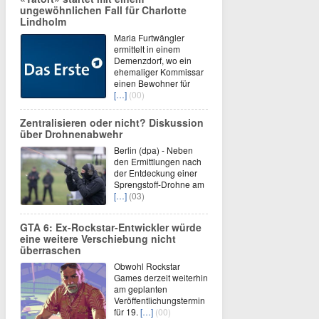
ungewöhnlichen Fall für Charlotte
Lindholm
Maria Furtwängler
ermittelt in einem
Demenzdorf, wo ein
ehemaliger Kommissar
einen Bewohner für
[…]
(00)
Zentralisieren oder nicht? Diskussion
über Drohnenabwehr
Berlin (dpa) - Neben
den Ermittlungen nach
der Entdeckung einer
Sprengstoff-Drohne am
[…]
(03)
GTA 6: Ex-Rockstar-Entwickler würde
eine weitere Verschiebung nicht
überraschen
Obwohl Rockstar
Games derzeit weiterhin
am geplanten
Veröffentlichungstermin
für 19.
[…]
(00)