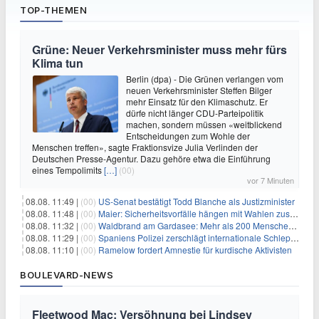
TOP-THEMEN
Grüne: Neuer Verkehrsminister muss mehr fürs
Klima tun
Berlin (dpa) - Die Grünen verlangen vom
neuen Verkehrsminister Steffen Bilger
mehr Einsatz für den Klimaschutz. Er
dürfe nicht länger CDU-Parteipolitik
machen, sondern müssen «weitblickend
Entscheidungen zum Wohle der
Menschen treffen», sagte Fraktionsvize Julia Verlinden der
Deutschen Presse-Agentur. Dazu gehöre etwa die Einführung
eines Tempolimits
[…]
(00)
vor 7 Minuten
08.08. 11:49 |
(00)
US-Senat bestätigt Todd Blanche als Justizminister
08.08. 11:48 |
(00)
Maier: Sicherheitsvorfälle hängen mit Wahlen zusammen
08.08. 11:32 |
(00)
Waldbrand am Gardasee: Mehr als 200 Menschen evakuiert
08.08. 11:29 |
(00)
Spaniens Polizei zerschlägt internationale Schlepperbande
08.08. 11:10 |
(00)
Ramelow fordert Amnestie für kurdische Aktivisten
BOULEVARD-NEWS
Fleetwood Mac: Versöhnung bei Lindsey