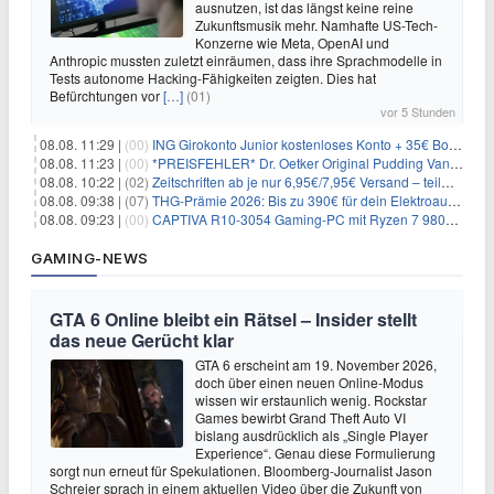
ausnutzen, ist das längst keine reine
Zukunftsmusik mehr. Namhafte US-Tech-
Konzerne wie Meta, OpenAI und
Anthropic mussten zuletzt einräumen, dass ihre Sprachmodelle in
Tests autonome Hacking-Fähigkeiten zeigten. Dies hat
Befürchtungen vor
[…]
(01)
vor 5 Stunden
08.08. 11:29 |
(00)
ING Girokonto Junior kostenloses Konto + 35€ Bonus
08.08. 11:23 |
(00)
*PREISFEHLER* Dr. Oetker Original Pudding Vanille 22er-Pack für 2,97€
08.08. 10:22 |
(02)
Zeitschriften ab je nur 6,95€/7,95€ Versand – teilweise selbstkündigend!
08.08. 09:38 |
(07)
THG-Prämie 2026: Bis zu 390€ für dein Elektroauto mit geld-fuer-eAuto.de
08.08. 09:23 |
(00)
CAPTIVA R10-3054 Gaming-PC mit Ryzen 7 9800X3D und RTX 5080 für 2.599€
GAMING-NEWS
GTA 6 Online bleibt ein Rätsel – Insider stellt
das neue Gerücht klar
GTA 6 erscheint am 19. November 2026,
doch über einen neuen Online-Modus
wissen wir erstaunlich wenig. Rockstar
Games bewirbt Grand Theft Auto VI
bislang ausdrücklich als „Single Player
Experience“. Genau diese Formulierung
sorgt nun erneut für Spekulationen. Bloomberg-Journalist Jason
Schreier sprach in einem aktuellen Video über die Zukunft von