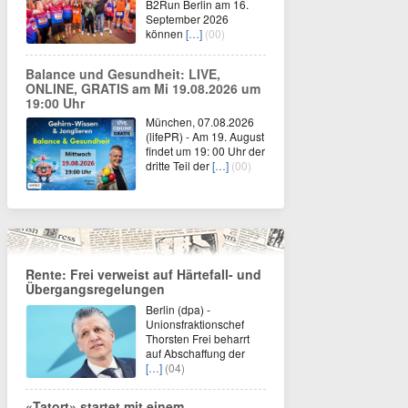
B2Run Berlin am 16.
September 2026
können
[…]
(00)
Balance und Gesundheit: LIVE,
ONLINE, GRATIS am Mi 19.08.2026 um
19:00 Uhr
München, 07.08.2026
(lifePR) - Am 19. August
findet um 19: 00 Uhr der
dritte Teil der
[…]
(00)
Rente: Frei verweist auf Härtefall- und
Übergangsregelungen
Berlin (dpa) -
Unionsfraktionschef
Thorsten Frei beharrt
auf Abschaffung der
[…]
(04)
«Tatort» startet mit einem