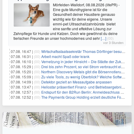
Mörfelden-Walldorf, 08.08.2026 (lifePR) -
Eine gute Mundhygiene ist für die
Gesundheit deiner Haustiere genauso
wichtig wie für deine eigene. Unsere
emmi-pet Ultraschallzahnbürste bietet
eine sanfte und effektive Lösung zur
Zahnpflege für Hunde und Katzen. Doch wie gewöhnst du deine
tierischen Freunde an unser hochmodernes und sehr
[…]
(00)
vor 3 Stunden
07.08. 16:47 |
(00)
Wirtschaftsstaatssekretär Thomas Dörflinger besucht Handwerksbetrieb im Kammerbezirk Freiburg
07.08. 16:31 |
(00)
Arbeit macht Spaß oder krank
07.08. 16:10 |
(00)
Vernetzung in jeder Hinsicht – Die Städte der Zukunft sind grün-blau
07.08. 15:29 |
(00)
Drei bis zehn Prozent, so viel Strom verbraucht ein Aufzug im Gebäude
07.08. 15:20 |
(00)
Northern Discovery Metals gibt die Börsennotierung an der Frankfurter Wertpapierbörse bekannt
07.08. 15:09 |
(00)
Zu viele Tools, zu wenig Überblick? Welche Software IT-Dienstleister wirklich brauchen
07.08. 14:09 |
(00)
Detektor gezielt an Messaufgabe anpassen
07.08. 13:47 |
(00)
Heliostar präsentiert Finanz- und Betriebsergebnis für das zweite Quartal 2026 mit Goldproduktion und Barreserven in Rekordhöhe
07.08. 12:57 |
(00)
Endspurt für den B2Run Berlin: Anmeldeschluss am 26. August
07.08. 12:52 |
(00)
The Payments Group Holding erzielt deutliche Fortschritte bei ihren AI-Projekten