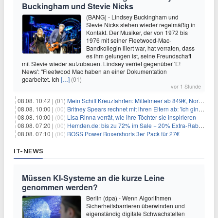
Buckingham und Stevie Nicks
(BANG) - Lindsey Buckingham und
Stevie Nicks stehen wieder regelmäßig in
Kontakt. Der Musiker, der von 1972 bis
1976 mit seiner Fleetwood-Mac-
Bandkollegin liiert war, hat verraten, dass
es ihm gelungen ist, seine Freundschaft
mit Stevie wieder aufzubauen. Lindsey verriet gegenüber 'E!
News': "Fleetwood Mac haben an einer Dokumentation
gearbeitet. Ich
[…]
(01)
vor 1 Stunde
08.08. 10:42 |
(01)
Mein Schiff Kreuzfahrten: Mittelmeer ab 849€, Norwegen ab 999€ p.P.
08.08. 10:00 |
(00)
Britney Spears rechnet mit ihren Eltern ab: 'Ich ging zwei Monate lang auf die Knie und weinte'
08.08. 10:00 |
(00)
Lisa Rinna verrät, wie ihre Töchter sie inspirieren
08.08. 07:20 |
(00)
Hemden.de: bis zu 72% im Sale + 20% Extra-Rabatt dank Gutschein
08.08. 07:10 |
(00)
BOSS Power Boxershorts 3er Pack für 27€
IT-NEWS
Müssen KI-Systeme an die kurze Leine
genommen werden?
Berlin (dpa) - Wenn Algorithmen
Sicherheitsbarrieren überwinden und
eigenständig digitale Schwachstellen