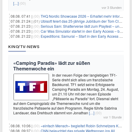
[…]
(00)
vor 3 Stunden
08.08. 07:41 |
(00)
THQ Nordic Showcase 2026 – Erhaltet mehr Informationen
07.08. 21:24 |
(01)
Ubisoft feiert das 25-jährige Jubiläum der Tom Clancy’s Ghost Recon-Reihe
07.08. 21:23 |
(00)
Serious Sam: Shatterverse lädt zum Playtest – und erscheint schon bald!
07.08. 21:23 |
(00)
Car Was Simulator startet in den Early Access – bald gehts los!
07.08. 21:22 |
(00)
Expeditions: Samurai – Start in den Early Access ab heute im feudalen Japan
KINO/TV-NEWS
«Camping Paradis» lädt zur süßen
Themenwoche ein
In der neuen Folge der langlebigen TF1-
Serie dreht sich alles um französische
Backkunst. TF1 setzt seine Erfolgsserie
Camping Paradis am Montag, 24. August,
um 21.10 Uhr mit der neuen Episode
„Pâtisserie au Paradis“ fort. Diesmal steht
auf dem Campingplatz die Themenwoche rund um die
französische Patisserie auf dem Programm. Regie führte Sabrina
Landauer, das Drehbuch stammt von Jonathan
[…]
(00)
vor 1 Stunde
08.08. 10:06 |
(00)
«einfach Mensch» begleitet Robin Schmetzers Kampf gegen eine seltene Krankheit
08.08. 09:37 |
(00)
CNN beleuchtet das private Wettrennen ins All