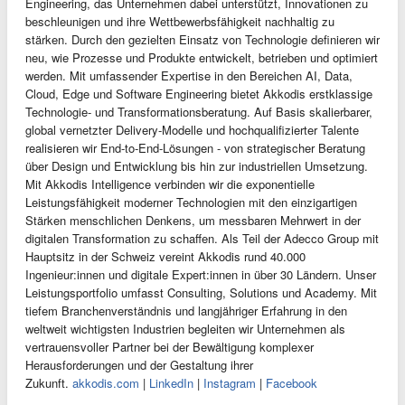
Engineering, das Unternehmen dabei unterstützt, Innovationen zu
beschleunigen und ihre Wettbewerbsfähigkeit nachhaltig zu
stärken. Durch den gezielten Einsatz von Technologie definieren wir
neu, wie Prozesse und Produkte entwickelt, betrieben und optimiert
werden. Mit umfassender Expertise in den Bereichen AI, Data,
Cloud, Edge und Software Engineering bietet Akkodis erstklassige
Technologie‑ und Transformationsberatung. Auf Basis skalierbarer,
global vernetzter Delivery‑Modelle und hochqualifizierter Talente
realisieren wir End‑to‑End‑Lösungen - von strategischer Beratung
über Design und Entwicklung bis hin zur industriellen Umsetzung.
Mit Akkodis Intelligence verbinden wir die exponentielle
Leistungsfähigkeit moderner Technologien mit den einzigartigen
Stärken menschlichen Denkens, um messbaren Mehrwert in der
digitalen Transformation zu schaffen. Als Teil der Adecco Group mit
Hauptsitz in der Schweiz vereint Akkodis rund 40.000
Ingenieur:innen und digitale Expert:innen in über 30 Ländern. Unser
Leistungsportfolio umfasst Consulting, Solutions und Academy. Mit
tiefem Branchenverständnis und langjähriger Erfahrung in den
weltweit wichtigsten Industrien begleiten wir Unternehmen als
vertrauensvoller Partner bei der Bewältigung komplexer
Herausforderungen und der Gestaltung ihrer
Zukunft.
akkodis.com
|
LinkedIn
|
Instagram
|
Facebook