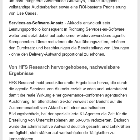
umfasst integrierte Governance‑Gateways, Laufzeitfreigaben,
vollständige Auditierbarkeit sowie eine ROI‑basierte Priorisierung
von Use Cases.
Services‑as‑Software‑Ansatz
- Akkodis entwickelt sein
Leistungsportfolio konsequent in Richtung Services-as-Software
weiter und setzt dabei auf autonome, wiederverwendbare agentic
Komponenten. Diese reduzieren die Ausführungszeiten, erhöhen
den Durchsatz und beschleunigen die Bereitstellung von Lösungen
- ohne den Delivery‑Aufwand proportional zu erhöhen.
Von HFS Research hervorgehobene, nachweisbare
Ergebnisse
HFS Research hebt produktionsreife Ergebnisse hervor, die durch
die agentic Services von Akkodis erzielt wurden und unterstreicht
damit die reale Wirkung einer governance‑konformen agentischen
Ausführung. Im öffentlichen Sektor verweist der Bericht auf die
Zusammenarbeit von Akkodis mit einer australischen
Bildungsbehörde, bei der spezialisierte KI‑Agenten die Zeit für die
Erstellung von Unterrichtsplänen um 50-60 % reduzierten. Dadurch
wurde der administrative Aufwand deutlich gesenkt und Lehrkräften
ermöglicht, sich stärker auf wertschöpfende Tätigkeiten zu
konzentrieren.