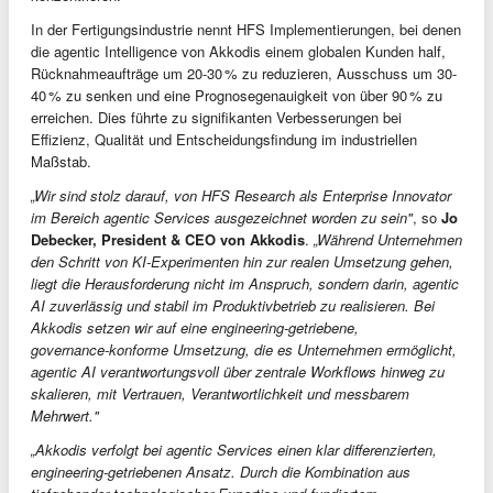
In der Fertigungsindustrie nennt HFS Implementierungen, bei denen
die agentic Intelligence von Akkodis einem globalen Kunden half,
Rücknahmeaufträge um 20-30 % zu reduzieren, Ausschuss um 30-
40 % zu senken und eine Prognosegenauigkeit von über 90 % zu
erreichen. Dies führte zu signifikanten Verbesserungen bei
Effizienz, Qualität und Entscheidungsfindung im industriellen
Maßstab.
„Wir sind stolz darauf, von HFS Research als Enterprise Innovator
im Bereich agentic Services ausgezeichnet worden zu sein"
, so
Jo
Debecker, President & CEO von Akkodis
.
„Während Unternehmen
den Schritt von KI‑Experimenten hin zur realen Umsetzung gehen,
liegt die Herausforderung nicht im Anspruch, sondern darin, agentic
AI zuverlässig und stabil im Produktivbetrieb zu realisieren. Bei
Akkodis setzen wir auf eine engineering‑getriebene,
governance‑konforme Umsetzung, die es Unternehmen ermöglicht,
agentic AI verantwortungsvoll über zentrale Workflows hinweg zu
skalieren, mit Vertrauen, Verantwortlichkeit und messbarem
Mehrwert."
„Akkodis verfolgt bei agentic Services einen klar differenzierten,
engineering‑getriebenen Ansatz. Durch die Kombination aus