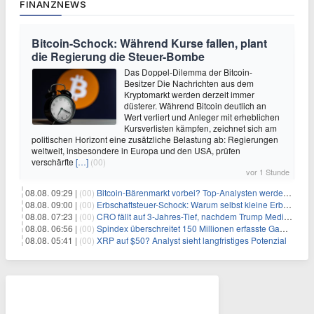
FINANZNEWS
Bitcoin-Schock: Während Kurse fallen, plant
die Regierung die Steuer-Bombe
Das Doppel-Dilemma der Bitcoin-
Besitzer Die Nachrichten aus dem
Kryptomarkt werden derzeit immer
düsterer. Während Bitcoin deutlich an
Wert verliert und Anleger mit erheblichen
Kursverlisten kämpfen, zeichnet sich am
politischen Horizont eine zusätzliche Belastung ab: Regierungen
weltweit, insbesondere in Europa und den USA, prüfen
verschärfte
[…]
(00)
vor 1 Stunde
08.08. 09:29 |
(00)
Bitcoin-Bärenmarkt vorbei? Top-Analysten werden optimistisch, aber die Geschichte sagt etwas anderes
08.08. 09:00 |
(00)
Erbschaftsteuer-Schock: Warum selbst kleine Erbschaften den Fiskus Millionen kosten
08.08. 07:23 |
(00)
CRO fällt auf 3-Jahres-Tief, nachdem Trump Media zwei große Crypto.com-Deals storniert
08.08. 06:56 |
(00)
Spindex überschreitet 150 Millionen erfasste Gaming-Ereignisse in Echtzeit-Datenpipeline
08.08. 05:41 |
(00)
XRP auf $50? Analyst sieht langfristiges Potenzial