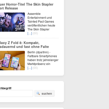
uer Horror‑Titel The Skin Stapler
iert Release
Assemble
Entertainment und
Tainted Pact Games
veröffentlichen heute
The Skin Stapler
[…]
(00)
laxy Z Fold 8: Kompakt,
sdauernd und fast ohne Falte
Berlin (dpa/tmn) -
Faltbare Smartphones
haben trotz jahrelanger
Marktpräsenz ein
[…]
(00)
hbegriff
suchen