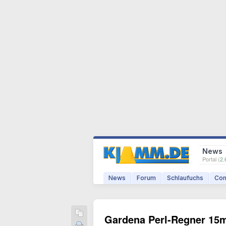
News
Portal (
2.
News
Forum
Schlaufuchs
Com
Gardena Perl-Regner 15m