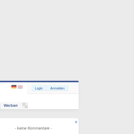
Login
Anmelden
Werben
- keine Kommentare -