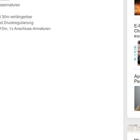
ussarmaturen
al 30m verlängerbar
nd Druckregulierung
E-
 15m, 1x Anschluss-Armaturen
Ch
eu
Ap
Pa