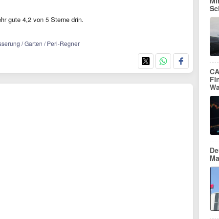
Mi
Sc
hr gute 4,2 von 5 Sterne drin.
sserung / Garten / Perl-Regner
CA
Fi
Wa
De
Ma