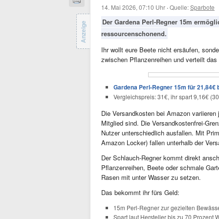
14. Mai 2026, 07:10 Uhr
·
Quelle:
Sparbote
Der Gardena Perl-Regner 15m ermögli
Anzeige
ressourcenschonend.
Ihr wollt eure Beete nicht ersäufen, son
zwischen Pflanzenreihen und verteilt das
Gardena Perl-Regner 15m für 21,84€ 
Vergleichspreis: 31€, ihr spart 9,16€ (3
Die Versandkosten bei Amazon variieren j
Mitglied sind. Die Versandkostenfrei-Grenz
Nutzer unterschiedlich ausfallen. Mit Pri
Amazon Locker) fallen unterhalb der Ver
Der Schlauch-Regner kommt direkt anschlu
Pflanzenreihen, Beete oder schmale Gart
Rasen mit unter Wasser zu setzen.
Das bekommt ihr fürs Geld:
15m Perl-Regner zur gezielten Bewäss
Spart laut Hersteller bis zu 70 Prozent