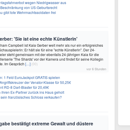
ntagsfahrverbot wegen Niedrigwasser aus
r Beschränkung von US-Geburtsrecht
 gibt tote Wehrmachtssoldaten frei
ber: 'Sie ist eine echte Künstlerin'
ham Campbell ist Kaia Gerber weit mehr als nur ein erfolgreiches
hauspielerin: Er hält sie für eine "echte Künstlerin". Der 24-
eler steht gemeinsam mit der ebenfalls 24-jährigen Kaia für die
lerserie 'The Shards' vor der Kamera und findet für seine Kollegin
te. Im Gespräch
[…]
(00)
vor 6 Stunden
: 1 Feld EuroJackpot GRATIS spielen
ngriffskreuzer der Venator-Klasse für 50,25€
nt RD-8 Dart-Blaster für 20,49€
 ihren Ex-Partner zurück ins Haus geholt
n sein französisches Schloss verkaufen?
igabe bestätigt extreme Gewalt und düstere