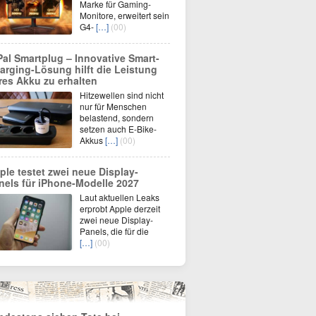
Marke für Gaming-
Monitore, erweitert sein
G4-
[…]
(00)
Pal Smartplug – Innovative Smart-
arging-Lösung hilft die Leistung
res Akku zu erhalten
Hitzewellen sind nicht
nur für Menschen
belastend, sondern
setzen auch E-Bike-
Akkus
[…]
(00)
ple testet zwei neue Display-
nels für iPhone-Modelle 2027
Laut aktuellen Leaks
erprobt Apple derzeit
zwei neue Display-
Panels, die für die
[…]
(00)