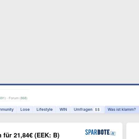
691
) · Forum (
868
)
munity
Lose
Lifestyle
WIN
Umfragen
Was ist klamm?
$$
 für 21,84€ (EEK: B)