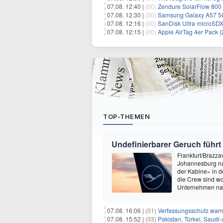
07.08. 12:40 |
(00)
Zendure SolarFlow 800 Plus All
07.08. 12:30 |
(00)
Samsung Galaxy A57 5G (256GB
07.08. 12:16 |
(00)
SanDisk Ultra microSDX
07.08. 12:15 |
(00)
Apple AirTag 4er Pack (2. Ge
TOP-THEMEN
Undefinierbarer Geruch führt
Frankfurt/Brazza
Johannesburg na
der Kabine» in 
die Crew sind wo
Unternehmen nach
07.08. 16:06 |
(01)
Verfassungsschutz war
07.08. 15:52 |
(03)
Pakistan, Türkei, Saudi