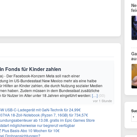
Ne
fe
Ga
au
 in Fonds für Kinder zahlen
a) - Der Facebook-Konzern Meta soll nach einer
idung im US-Bundesstaat New Mexico mehr als eine halbe
für Hilfen an Kinder zahlen, die durch Nutzung sozialer Medien
en haben. Zudem müssen in dem Bundesstaat zusätzliche
für Nutzer im Alter unter 18 Jahren eingeführt werden:
[…]
(00)
vor 1 Stunde
 USB-C-Ladegerät mit GaN-Technik für 24,99€
Suc
7HA 18-Zoll-Notebook (Ryzen 7, 16GB) für 734,57€
undungsabenteuer ab 13.08. gratis im Epic Games Store
tstart möglicherweise nur begrenzt verfügbar
 Plus Basis-Abo 10 Wochen für 10€
g bei Drohnensichtungen?