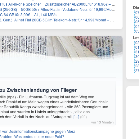
-in-one Speicher + Zusatzspeicher AB2000L für 618,96€ – 3,84kWh fürs Balkonkraftwerk
Di
) + 50GB 5G + Alles-Flat im Vodafone-Netz für 19,99€/Monat – eff. 2,36€/Monat
0
C 64 GB für 8,99€ – A1, 140 MB/s
0
n.), Allnet Flat 20GB 5G im Telekom-Netz für 14,99€/Monat – eff. 2,07€/Monat
0
0
0
Let
0
0
3
3
2
2
2
 zu Zwischenlandung von Flieger
ville (dpa) - Ein Lufthansa-Flugzeug ist auf dem Weg von
ch Frankfurt am Main wegen eines «undefinierbaren Geruchs in
der Republik Kongo zwischengelandet. «Alle 363 Passagiere und
hlauf und wurden in Hotels untergebracht», teilte das
 dem Vorfall in der Nacht auf Anfrage mit.
[…]
(00)
vor 13 Minuten
nt vor Desinformationskampagne gegen Merz
-Arabien: Was bedeutet der neue Pakt?