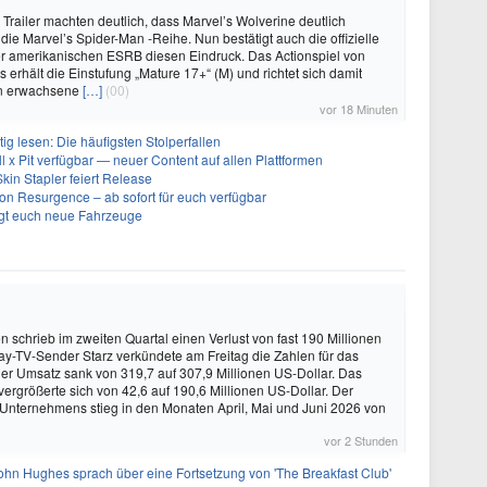
 Trailer machten deutlich, dass Marvel’s Wolverine deutlich
 die Marvel’s Spider-Man -Reihe. Nun bestätigt auch die offizielle
er amerikanischen ESRB diesen Eindruck. Das Actionspiel von
erhält die Einstufung „Mature 17+“ (M) und richtet sich damit
an erwachsene
[…]
(00)
vor 18 Minuten
g lesen: Die häufigsten Stolperfallen
ll x Pit verfügbar — neuer Content auf allen Plattformen
kin Stapler feiert Release
on Resurgence – ab sofort für euch verfügbar
ngt euch neue Fahrzeuge
schrieb im zweiten Quartal einen Verlust von fast 190 Millionen
ay-TV-Sender Starz verkündete am Freitag die Zahlen für das
Der Umsatz sank von 319,7 auf 307,9 Millionen US-Dollar. Das
vergrößerte sich von 42,6 auf 190,6 Millionen US-Dollar. Der
 Unternehmens stieg in den Monaten April, Mai und Juni 2026 von
vor 2 Stunden
ohn Hughes sprach über eine Fortsetzung von 'The Breakfast Club'