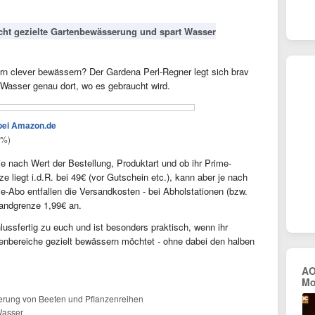
cht gezielte Gartenbewässerung und spart Wasser
dern clever bewässern? Der Gardena Perl-Regner legt sich brav
 Wasser genau dort, wo es gebraucht wird.
bei Amazon.de
0%)
e nach Wert der Bestellung, Produktart und ob ihr Prime-
e liegt i.d.R. bei 49€ (vor Gutschein etc.), kann aber je nach
me-Abo entfallen die Versandkosten - bei Abholstationen (bzw.
sandgrenze 1,99€ an.
ssfertig zu euch und ist besonders praktisch, wenn ihr
enbereiche gezielt bewässern möchtet - ohne dabei den halben
AO
Mo
erung von Beeten und Pflanzenreihen
 Wasser