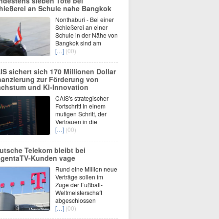
ndestens sieben Tote bei
hießerei an Schule nahe Bangkok
Nonthaburi - Bei einer
Schießerei an einer
Schule in der Nähe von
Bangkok sind am
[…]
(00)
IS sichert sich 170 Millionen Dollar
nanzierung zur Förderung von
chstum und KI-Innovation
CAIS's strategischer
Fortschritt In einem
mutigen Schritt, der
Vertrauen in die
[…]
(00)
utsche Telekom bleibt bei
gentaTV-Kunden vage
Rund eine Million neue
Verträge sollen im
Zuge der Fußball-
Weltmeisterschaft
abgeschlossen
[…]
(00)