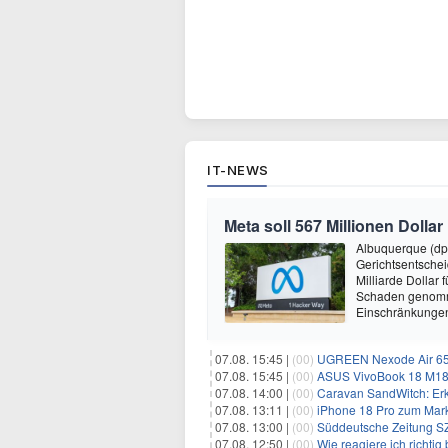
IT-NEWS
Meta soll 567 Millionen Dollar
Albuquerque (dp
Gerichtsentsche
Milliarde Dollar 
Schaden genomm
Einschränkungen 
07.08. 15:45 |
(00)
UGREEN Nexode Air 65W
07.08. 15:45 |
(00)
ASUS VivoBook 18 M180
07.08. 14:00 |
(00)
Caravan SandWitch: Erk
07.08. 13:11 |
(00)
iPhone 18 Pro zum Mark
07.08. 13:00 |
(00)
Süddeutsche Zeitung SZ
07.08. 12:50 |
(00)
Wie reagiere ich richti