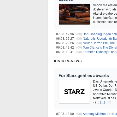
Schon die ersten
düsterer wird als
Altersfreigabe d
Insomniac Games 
ausschließlich 
07.08. 12:36 |
(00)
Bonusbedingungen richti
06.08. 22:27 |
(00)
Naturalist Update für Ba
06.08. 22:26 |
(00)
Neuer Horror‑Titel The S
06.08. 19:42 |
(00)
Tom Clancy’s The Divisi
06.08. 19:41 |
(00)
Farmer’s Dynasty 2 bri
KINO/TV-NEWS
Für Starz geht es abwärts
Das Unternehmen 
US-Dollar. Der P
zweite Quartal. 
operative Minus 
Nettoverlust des
42,5
[…]
(00)
07.08. 13:00 |
(00)
Anthony Michael Hall: J