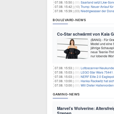
07.08. 15:50 |
(00)
Saarland setzt Lkw-Son
07.08. 15:42 |
(10)
Trump: Neuer Anlauf fü
07.08. 15:39 |
(03)
Niedrigwasser der Donau
BOULEVARD-NEWS
Co-Star schwärmt von Kaia Ger
(BANG) - Für Gra
Model und eine Sc
jährige Schauspi
neue Teenie-Thril
nur lobende Wor
07.08. 15:53 |
(00)
Lottoscanner-Neukunden
07.08. 15:03 |
(00)
LEGO Star Wars 75441 A
07.08. 15:03 |
(00)
NERF Elite 2.0 Eaglepoi
07.08. 13:00 |
(00)
Hanka Rackwitz hat sich
07.08. 13:00 |
(00)
Will Dieter Hallervorde
GAMING-NEWS
Marvel’s Wolverine: Altersfre
Szenen