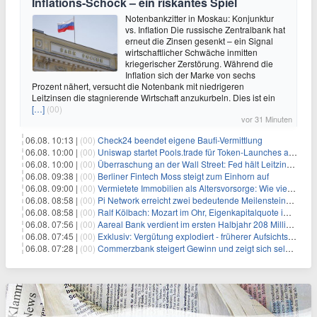
Inflations-Schock – ein riskantes Spiel
Notenbankzitter in Moskau: Konjunktur
vs. Inflation Die russische Zentralbank hat
erneut die Zinsen gesenkt – ein Signal
wirtschaftlicher Schwäche inmitten
kriegerischer Zerstörung. Während die
Inflation sich der Marke von sechs
Prozent nähert, versucht die Notenbank mit niedrigeren
Leitzinsen die stagnierende Wirtschaft anzukurbeln. Dies ist ein
[…]
(00)
vor 31 Minuten
06.08. 10:13 |
(00)
Check24 beendet eigene Baufi-Vermittlung
06.08. 10:00 |
(00)
Uniswap startet Pools.trade für Token-Launches auf Robinhood Chain
06.08. 10:00 |
(00)
Überraschung an der Wall Street: Fed hält Leitzins fest – aber Warsh sendet klares Signal
06.08. 09:38 |
(00)
Berliner Fintech Moss steigt zum Einhorn auf
06.08. 09:00 |
(00)
Vermietete Immobilien als Altersvorsorge: Wie viel Rendite Vermieter wirklich verdienen
06.08. 08:58 |
(00)
Pi Network erreicht zwei bedeutende Meilensteine in einer Rallye
06.08. 08:58 |
(00)
Ralf Kölbach: Mozart im Ohr, Eigenkapitalquote im Blick - wie dieser Denker die Westerwald Bank führt
06.08. 07:56 |
(00)
Aareal Bank verdient im ersten Halbjahr 208 Millionen Euro
06.08. 07:45 |
(00)
Exklusiv: Vergütung explodiert - früherer Aufsichtsratschef gibt aus Protest Ehrentitel ab
06.08. 07:28 |
(00)
Commerzbank steigert Gewinn und zeigt sich selbstbewusst gegenüber Unicredit