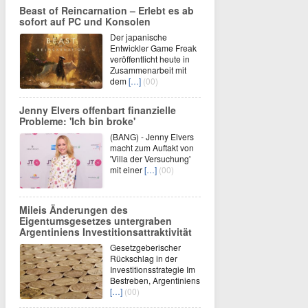
Beast of Reincarnation – Erlebt es ab
sofort auf PC und Konsolen
Der japanische
Entwickler Game Freak
veröffentlicht heute in
Zusammenarbeit mit
dem
[…]
(00)
Jenny Elvers offenbart finanzielle
Probleme: 'Ich bin broke'
(BANG) - Jenny Elvers
macht zum Auftakt von
'Villa der Versuchung'
mit einer
[…]
(00)
Mileis Änderungen des
Eigentumsgesetzes untergraben
Argentiniens Investitionsattraktivität
Gesetzgeberischer
Rückschlag in der
Investitionsstrategie Im
Bestreben, Argentiniens
[…]
(00)