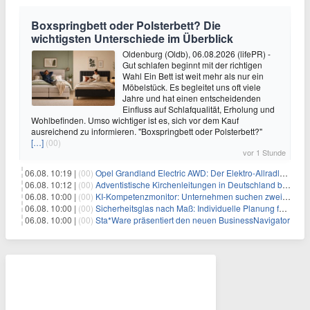
Boxspringbett oder Polsterbett? Die
wichtigsten Unterschiede im Überblick
Oldenburg (Oldb), 06.08.2026 (lifePR) -
Gut schlafen beginnt mit der richtigen
Wahl Ein Bett ist weit mehr als nur ein
Möbelstück. Es begleitet uns oft viele
Jahre und hat einen entscheidenden
Einfluss auf Schlafqualität, Erholung und
Wohlbefinden. Umso wichtiger ist es, sich vor dem Kauf
ausreichend zu informieren. "Boxspringbett oder Polsterbett?"
[…]
(00)
vor 1 Stunde
06.08. 10:19 |
(00)
Opel Grandland Electric AWD: Der Elektro-Allradler als zugkräftiges Wohnwagen-Gespann
06.08. 10:12 |
(00)
Adventistische Kirchenleitungen in Deutschland bekräftigen ihre „Stellungnahme zur gesellschaftlichen Situation“
06.08. 10:00 |
(00)
KI-Kompetenzmonitor: Unternehmen suchen zwei Drittel mehr KI-Experten
06.08. 10:00 |
(00)
Sicherheitsglas nach Maß: Individuelle Planung für anspruchsvolle Sicherheitsanforderungen
06.08. 10:00 |
(00)
Sta*Ware präsentiert den neuen BusinessNavigator