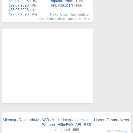
30.07.2026
Populäre News
(Do)
(14d)
29.07.2026
Heiß diskutiert
(Mi)
(14d)
28.07.2026
(Di)
27.07.2026
(Mo)
News-Ansicht konfigurieren
meine Kommentare
|
Ignore
|
Notifies
Sitemap
·
Datenschutz
·
AGB
·
Mediadaten
·
Impressum
·
Home
·
Forum
·
News
·
Werben
·
Hilfe/FAQ
·
API
·
RSS
♡
mit
seit 1999
▲
nach oben