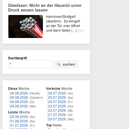
Glasfaser: Nicht an der Haustür unter
Druck setzen lassen
Hannover/Stuttgart
(dpa/tmn) - Es klingelt
an der Tür, man öffnet
und dann fallen
[…]
(00)
Suchbegriff
suchen
Diese
Woche
Vorletzte
Woche
06.08.2026
26.07.2026
(Heute)
(So)
05.08.2026
25.07.2026
(Gestern)
(Sa)
04.08.2026
24.07.2026
(Di)
(Fr)
03.08.2026
23.07.2026
(Mo)
(Do)
22.07.2026
(Mi)
Letzte
Woche
21.07.2026
(Di)
02.08.2026
(So)
20.07.2026
(Mo)
01.08.2026
(Sa)
Top
News
31.07.2026
(Fr)