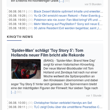
ein Erlebnis mit hochwertiger Grafik
[…]
(00)
vor 5 Stunden
06.08. 06:11 |
(00)
Black Desert Mobile optimiert Inhalte und erweitert Treasure Access
05.08. 19:26 |
(00)
Yu‑Gi‑Oh! erreicht neuen Rekord – Feier‑Events gestartet
05.08. 19:00 |
(00)
Pokémon wie nie zuvor: Fan-Mod bringt VR und Ego-Perspektive nach Kanto
05.08. 18:30 |
(00)
Mehr Werbung auf PlayStation? Sony soll neue Einnahmequellen prüfen
05.08. 18:00 |
(00)
30 Jahre Resident Evil werden begehbar, samt „lebensgroßem Leon“
KINO/TV-NEWS
'Spider-Man' schlägt 'Toy Story 5': Tom
Hollands neuer Film bricht alle Rekorde
(BANG) - 'Spider-Man: Brand New Day'
sorgt für einen historischen Kinoerfolg.
Der neue Marvel-Blockbuster mit Tom
Holland und Zendaya hat nach nur einer
Woche weltweit die Spitzenposition an
den Kinokassen übernommen und dabei
sogar 'Toy Story 5' hinter sich gelassen. Der Spinnenmann bleibt
eine der mächtigsten Figuren der Filmwelt: Nur sieben Tage nach
[…]
(00)
vor 1 Stunde
06.08. 10:00 |
(00)
Christopher Nolan verbietet Handys am Set
06.08. 09:11 |
(00)
TLC zeigt Doku über die umstrittene Pearadise-Community