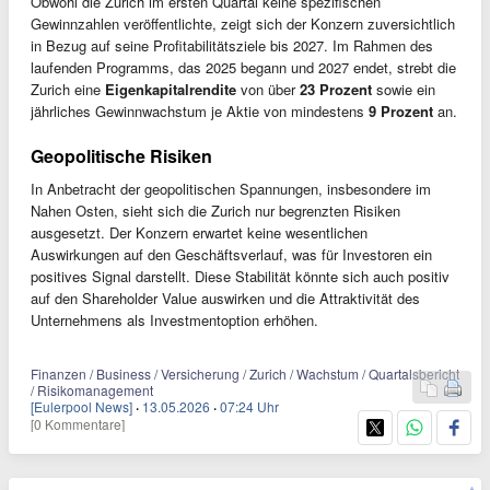
Obwohl die Zurich im ersten Quartal keine spezifischen
Gewinnzahlen veröffentlichte, zeigt sich der Konzern zuversichtlich
in Bezug auf seine Profitabilitätsziele bis 2027. Im Rahmen des
laufenden Programms, das 2025 begann und 2027 endet, strebt die
Zurich eine
Eigenkapitalrendite
von über
23 Prozent
sowie ein
jährliches Gewinnwachstum je Aktie von mindestens
9 Prozent
an.
Geopolitische Risiken
In Anbetracht der geopolitischen Spannungen, insbesondere im
Nahen Osten, sieht sich die Zurich nur begrenzten Risiken
ausgesetzt. Der Konzern erwartet keine wesentlichen
Auswirkungen auf den Geschäftsverlauf, was für Investoren ein
positives Signal darstellt. Diese Stabilität könnte sich auch positiv
auf den Shareholder Value auswirken und die Attraktivität des
Unternehmens als Investmentoption erhöhen.
Finanzen / Business / Versicherung / Zurich / Wachstum / Quartalsbericht
/ Risikomanagement
[Eulerpool News]
·
13.05.2026
·
07:24 Uhr
[0 Kommentare]