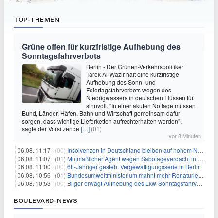
TOP-THEMEN
Grüne offen für kurzfristige Aufhebung des
Sonntagsfahrverbots
Berlin - Der Grünen-Verkehrspolitiker
Tarek Al-Wazir hält eine kurzfristige
Aufhebung des Sonn- und
Feiertagsfahrverbots wegen des
Niedrigwassers in deutschen Flüssen für
sinnvoll. "In einer akuten Notlage müssen
Bund, Länder, Häfen, Bahn und Wirtschaft gemeinsam dafür
sorgen, dass wichtige Lieferketten aufrechterhalten werden",
sagte der Vorsitzende
[…]
(01)
vor 8 Minuten
06.08. 11:17 |
(00)
Insolvenzen in Deutschland bleiben auf hohem Niveau
06.08. 11:07 |
(01)
Mutmaßlicher Agent wegen Sabotageverdacht in Thüringen festgenommen
06.08. 11:00 |
(00)
68-Jähriger gesteht Vergewaltigungsserie in Berlin
06.08. 10:56 |
(01)
Bundesumweltministerium mahnt mehr Renaturierung an
06.08. 10:53 |
(00)
Bilger erwägt Aufhebung des Lkw-Sonntagsfahrverbots
BOULEVARD-NEWS