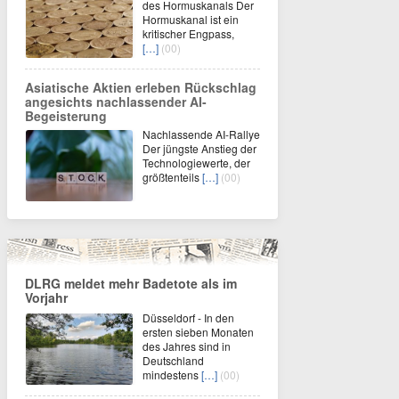
des Hormuskanals Der
Hormuskanal ist ein
kritischer Engpass,
[…]
(00)
Asiatische Aktien erleben Rückschlag
angesichts nachlassender AI-
Begeisterung
Nachlassende AI-Rallye
Der jüngste Anstieg der
Technologiewerte, der
größtenteils
[…]
(00)
DLRG meldet mehr Badetote als im
Vorjahr
Düsseldorf - In den
ersten sieben Monaten
des Jahres sind in
Deutschland
mindestens
[…]
(00)