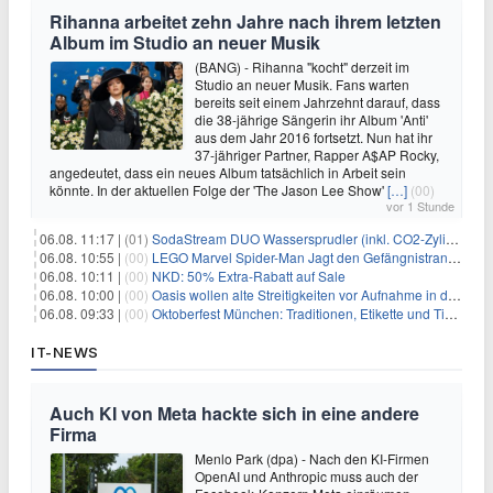
Rihanna arbeitet zehn Jahre nach ihrem letzten
Album im Studio an neuer Musik
(BANG) - Rihanna "kocht" derzeit im
Studio an neuer Musik. Fans warten
bereits seit einem Jahrzehnt darauf, dass
die 38-jährige Sängerin ihr Album 'Anti'
aus dem Jahr 2016 fortsetzt. Nun hat ihr
37-jähriger Partner, Rapper A$AP Rocky,
angedeutet, dass ein neues Album tatsächlich in Arbeit sein
könnte. In der aktuellen Folge der 'The Jason Lee Show'
[…]
(00)
vor 1 Stunde
06.08. 11:17 |
(01)
SodaStream DUO Wassersprudler (inkl. CO2-Zylinder) für 94€
06.08. 10:55 |
(00)
LEGO Marvel Spider-Man Jagt den Gefängnistransporter (76349) für 32,99€
06.08. 10:11 |
(00)
NKD: 50% Extra-Rabatt auf Sale
06.08. 10:00 |
(00)
Oasis wollen alte Streitigkeiten vor Aufnahme in die Rock and Roll Hall of Fame begraben
06.08. 09:33 |
(00)
Oktoberfest München: Traditionen, Etikette und Tipps für Gäste aus dem In- und Ausland
IT-NEWS
Auch KI von Meta hackte sich in eine andere
Firma
Menlo Park (dpa) - Nach den KI-Firmen
OpenAI und Anthropic muss auch der