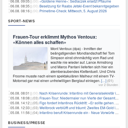
06.08. 09:05 |
(00)
«Goldene Henne»: Sedlaczek ersetzt Pflaume
06.08. 08:35 |
(00)
Besetzung für Raabs Jetski-Event bekanntgegeben
06.08. 08:16 |
(00)
Primetime-Check: Mittwoch, 5. August 2026
SPORT-NEWS
Frauen-Tour erklimmt Mythos Ventoux:
«Können alles schaffen»
Mont Ventoux (dpa) - Inmitten der
beängstigenden Mondlandschaft fiel Tom
Simpson einst ohnmächtig vom Rad und
wachte nie wieder auf. Lance Armstrong
und Marco Pantani lieferten sich hier ein
atemberaubendes Kletterduell. Und Chris
Froome musste nach einem spektakulären Malheur mit einem TV-
Motorrad gar mal einen unfreiwilligen Berglauf einlegen.
[…]
(01)
vor 2 Stunden
06.08. 08:01 |
(00)
Nach Krisenrunde: Infantino mit Generalsekretär im Stadion
05.08. 18:08 |
(03)
Frauen-Tour: Niedermaier nun Vierte der Gesamtwertung
05.08. 14:12 |
(05)
Figo fordert Infantinos Rücktritt: «Er sollte gehen. Jetzt»
05.08. 12:33 |
(03)
Wellbrock verblüfft und träumt: Zweites EM-Gold in Paris
05.08. 11:56 |
(04)
Infantino beruft Krisenrunde ein - Neue Vorwürfe gegen FIFA
BUSINESS/PRESSE