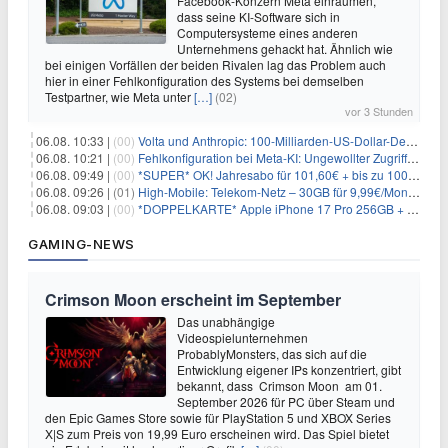
Facebook-Konzern Meta einräumen,
dass seine KI-Software sich in
Computersysteme eines anderen
Unternehmens gehackt hat. Ähnlich wie
bei einigen Vorfällen der beiden Rivalen lag das Problem auch
hier in einer Fehlkonfiguration des Systems bei demselben
Testpartner, wie Meta unter
[…]
(02)
vor 3 Stunden
06.08. 10:33 |
(00)
Volta und Anthropic: 100-Milliarden-US-Dollar-Deal für KI-Rechenleistung
06.08. 10:21 |
(00)
Fehlkonfiguration bei Meta-KI: Ungewollter Zugriff auf fremde Systeme
06.08. 09:49 |
(00)
*SUPER* OK! Jahresabo für 101,60€ + bis zu 100€ Prämie
06.08. 09:26 |
(01)
High-Mobile: Telekom-Netz – 30GB für 9,99€/Monat / 80GB für 12,49€/Monat / 100GB für 19,99€/Monat (auch mtl. kündbar)
06.08. 09:03 |
(00)
*DOPPELKARTE* Apple iPhone 17 Pro 256GB + 80€ Online Bonus + 50GB 5G + Alles-Flat im Telekom-Netz für 44,94€/Monat – eff. 4,40€/Monat
GAMING-NEWS
Crimson Moon erscheint im September
Das unabhängige
Videospielunternehmen
ProbablyMonsters, das sich auf die
Entwicklung eigener IPs konzentriert, gibt
bekannt, dass Crimson Moon am 01.
September 2026 für PC über Steam und
den Epic Games Store sowie für PlayStation 5 und XBOX Series
X|S zum Preis von 19,99 Euro erscheinen wird. Das Spiel bietet