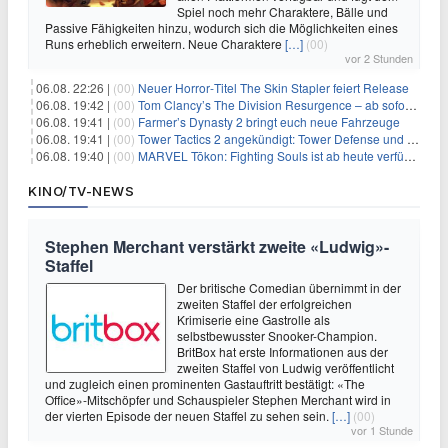
Spiel noch mehr Charaktere, Bälle und
Passive Fähigkeiten hinzu, wodurch sich die Möglichkeiten eines
Runs erheblich erweitern. Neue Charaktere
[…]
(00)
vor 2 Stunden
06.08. 22:26 |
(00)
Neuer Horror‑Titel The Skin Stapler feiert Release
06.08. 19:42 |
(00)
Tom Clancy’s The Division Resurgence – ab sofort für euch verfügbar
06.08. 19:41 |
(00)
Farmer’s Dynasty 2 bringt euch neue Fahrzeuge
06.08. 19:41 |
(00)
Tower Tactics 2 angekündigt: Tower Defense und Deckbuilding Kombo kehrt zurück
06.08. 19:40 |
(00)
MARVEL Tōkon: Fighting Souls ist ab heute verfügbar
KINO/TV-NEWS
Stephen Merchant verstärkt zweite «Ludwig»-
Staffel
Der britische Comedian übernimmt in der
zweiten Staffel der erfolgreichen
Krimiserie eine Gastrolle als
selbstbewusster Snooker-Champion.
BritBox hat erste Informationen aus der
zweiten Staffel von Ludwig veröffentlicht
und zugleich einen prominenten Gastauftritt bestätigt: «The
Office»-Mitschöpfer und Schauspieler Stephen Merchant wird in
der vierten Episode der neuen Staffel zu sehen sein.
[…]
(00)
vor 1 Stunde