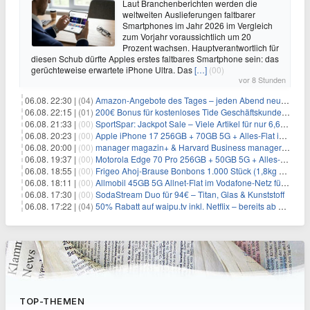
Laut Branchenberichten werden die
weltweiten Auslieferungen faltbarer
Smartphones im Jahr 2026 im Vergleich
zum Vorjahr voraussichtlich um 20
Prozent wachsen. Hauptverantwortlich für
diesen Schub dürfte Apples erstes faltbares Smartphone sein: das
gerüchteweise erwartete iPhone Ultra. Das
[…]
(00)
vor 8 Stunden
06.08. 22:30 |
(04)
Amazon-Angebote des Tages – jeden Abend neue Deals zum Stöbern
06.08. 22:15 |
(01)
200€ Bonus für kostenloses Tide Geschäftskundenkonto
06.08. 21:33 |
(00)
SportSpar: Jackpot Sale – Viele Artikel für nur 6,66€ – nur 48 Stunden
06.08. 20:23 |
(00)
Apple iPhone 17 256GB + 70GB 5G + Alles-Flat im Vodafone-Netz für 34,99€/Monat – eff. 4,65€/Monat
06.08. 20:00 |
(00)
manager magazin+ & Harvard Business manager+ Digital-Kombi-Abo 1 Monat kostenlos
06.08. 19:37 |
(00)
Motorola Edge 70 Pro 256GB + 50GB 5G + Alles-Flat im Vodafone-Netz für 19,99€/Monat – eff. 0,61€/Monat
06.08. 18:55 |
(00)
Frigeo Ahoj-Brause Bonbons 1.000 Stück (1,8kg Eimer) für 6,29€
06.08. 18:11 |
(00)
Allmobil 45GB 5G Allnet-Flat im Vodafone-Netz für eff. 5,91€/Monat dank 50€ Wechselbonus + 0€ AG
06.08. 17:30 |
(00)
SodaStream Duo für 94€ – Titan, Glas & Kunststoff
06.08. 17:22 |
(04)
50% Rabatt auf waipu.tv inkl. Netflix – bereits ab 9€/Monat (statt 17,99€)
TOP-THEMEN