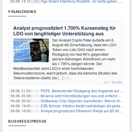
05.08. 14:12 |
(05)
Figo fordert Infantinos Rücktritt: «Er sollte gehen. Jetzt»
FINANZNEWS
Analyst prognostiziert 1.700% Kursanstieg für
LDO von langfristiger Unterstützung aus
Der Analyst Crypto Patel äußerte am 6.
August die Einschätzung, dass der LDO-
Token von Lido DAO nach einem
Rückgang von fast 94% gegenüber
seinem bisherigen Allzeithoch um mehr
als 1.700% steigen könnte. Der
Marktbeobachter sieht LDO in einer hochriskanten
Akkumulationszone, warnt jedoch, dass die bärische Struktur des
Tokens bestehen bleibt, bis
[…]
(00)
vor 1 Stunde
06.08. 21:53 |
(00)
PEPE: Bedeutender Rückgang des Angebots auf Börsen – Was kommt als Nächstes?
06.08. 20:28 |
(00)
Binance setzt Dienstleistungen aus und entfernt mehrere Krypto-Paare: Wer ist betroffen?
06.08. 20:00 |
(00)
Südkoreas Chip-Giganten explodieren: Warum dieser Rekord-Tag die KI-Branche erschüttert
06.08. 19:00 |
(00)
EZB-Schock: Inflation bleibt hartnäckiger als gedacht – 2027 wird zum kritischen Test
06.08. 19:00 |
(00)
Analyst prognostiziert Ethereum-Rallye auf $3.000 nach entscheidendem On-Chain-Ausbruch
BUSINESS/PRESSE