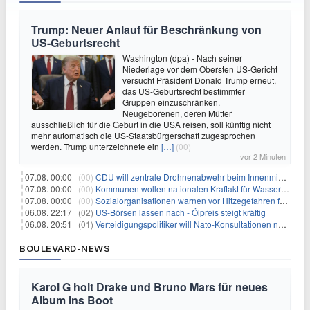
Trump: Neuer Anlauf für Beschränkung von
US-Geburtsrecht
Washington (dpa) - Nach seiner
Niederlage vor dem Obersten US-Gericht
versucht Präsident Donald Trump erneut,
das US-Geburtsrecht bestimmter
Gruppen einzuschränken.
Neugeborenen, deren Mütter
ausschließlich für die Geburt in die USA reisen, soll künftig nicht
mehr automatisch die US-Staatsbürgerschaft zugesprochen
werden. Trump unterzeichnete ein
[…]
(00)
vor 2 Minuten
07.08. 00:00 |
(00)
CDU will zentrale Drohnenabwehr beim Innenministerium
07.08. 00:00 |
(00)
Kommunen wollen nationalen Kraftakt für Wasserversorgung
07.08. 00:00 |
(00)
Sozialorganisationen warnen vor Hitzegefahren für Obdachlose
06.08. 22:17 |
(02)
US-Börsen lassen nach - Ölpreis steigt kräftig
06.08. 20:51 |
(01)
Verteidigungspolitiker will Nato-Konsultationen nach Drohnenfund
BOULEVARD-NEWS
Karol G holt Drake und Bruno Mars für neues
Album ins Boot