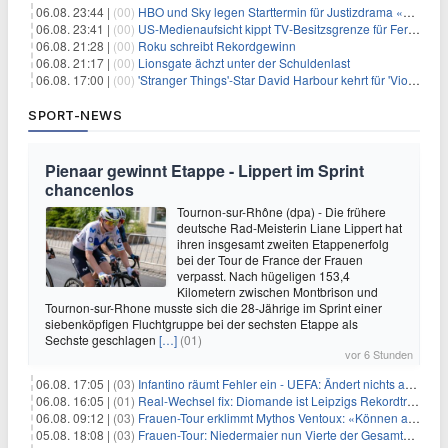
06.08. 23:44 |
(00)
HBO und Sky legen Starttermin für Justizdrama «War» fest
06.08. 23:41 |
(00)
US-Medienaufsicht kippt TV-Besitzsgrenze für Fernsehsender
06.08. 21:28 |
(00)
Roku schreibt Rekordgewinn
06.08. 21:17 |
(00)
Lionsgate ächzt unter der Schuldenlast
06.08. 17:00 |
(00)
'Stranger Things'-Star David Harbour kehrt für 'Violent Night 2' zurück – Kristen Bell stößt zur Besetzung
SPORT-NEWS
Pienaar gewinnt Etappe - Lippert im Sprint
chancenlos
Tournon-sur-Rhône (dpa) - Die frühere
deutsche Rad-Meisterin Liane Lippert hat
ihren insgesamt zweiten Etappenerfolg
bei der Tour de France der Frauen
verpasst. Nach hügeligen 153,4
Kilometern zwischen Montbrison und
Tournon-sur-Rhone musste sich die 28-Jährige im Sprint einer
siebenköpfigen Fluchtgruppe bei der sechsten Etappe als
Sechste geschlagen
[…]
(01)
vor 6 Stunden
06.08. 17:05 |
(03)
Infantino räumt Fehler ein - UEFA: Ändert nichts an Boykott
06.08. 16:05 |
(01)
Real-Wechsel fix: Diomande ist Leipzigs Rekordtransfer
06.08. 09:12 |
(03)
Frauen-Tour erklimmt Mythos Ventoux: «Können alles schaffen»
05.08. 18:08 |
(03)
Frauen-Tour: Niedermaier nun Vierte der Gesamtwertung