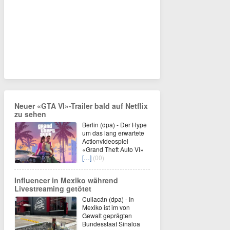
Neuer «GTA VI»-Trailer bald auf Netflix
zu sehen
Berlin (dpa) - Der Hype
um das lang erwartete
Actionvideospiel
«Grand Theft Auto VI»
[…]
(00)
Influencer in Mexiko während
Livestreaming getötet
Culiacán (dpa) - In
Mexiko ist im von
Gewalt geprägten
Bundesstaat Sinaloa