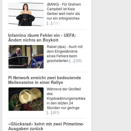
(BANG) - Für Graham
Campbell ist Kaia
Gerber weit mehr als
nur ein erfolgreiches
[…]
(00)
Infantino räumt Fehler ein - UEFA:
Ändert nichts an Boykott
Rabat (dpa) - Auch mit
dem Eingeständnis
eines Fehlers beim
gescheiterten
[…]
(03)
Pi Network erreicht zwei bedeutende
Meilensteine in einer Rallye
Während der Großteil
des
Kryptowährungsmarktes
in den letzten 24
Stunden nur geringe
[…]
(01)
«Glücksrad» kehrt mit zwei Primetime-
Ausgaben zurück