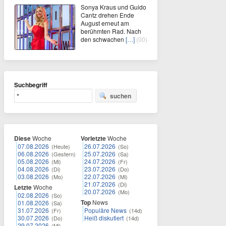
Sonya Kraus und Guido
Cantz drehen Ende
August erneut am
berühmten Rad. Nach
den schwachen
[…]
(00)
Suchbegriff
suchen
Diese
Woche
Vorletzte
Woche
07.08.2026
26.07.2026
(Heute)
(So)
06.08.2026
25.07.2026
(Gestern)
(Sa)
05.08.2026
24.07.2026
(Mi)
(Fr)
04.08.2026
23.07.2026
(Di)
(Do)
03.08.2026
22.07.2026
(Mo)
(Mi)
21.07.2026
(Di)
Letzte
Woche
20.07.2026
(Mo)
02.08.2026
(So)
Top
News
01.08.2026
(Sa)
31.07.2026
Populäre News
(Fr)
(14d)
30.07.2026
Heiß diskutiert
(Do)
(14d)
29.07.2026
(Mi)