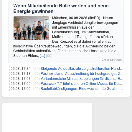
Wenn Mitarbeitende Bälle werfen und neue
Energie gewinnen
München, 06.08.2026 (lifePR) - Neuro-
Jonglage verbindet Jonglierbewegungen
mit Erkenntnissen aus der
Gehirnforschung, um Konzentration,
Motivation und Teamgefühl zu stärken.
Das Konzept setzt dabei vor allem auf
koordinative Überkreuzbewegungen, die die Aktivierung beider
Gehirnhälften unterstützen. Für die betriebliche Umsetzung bietet
Stephan Ehlers,
[…]
(00)
vor 8 Stunden
06.08. 17:34 |
(00)
Steigende Adipositasrate zeigt strukturellen Handlungsbedarf bei der Ernährung schulpflichtiger Kinder
06.08. 17:18 |
(00)
Pasinex startet Ausschreibung für hochgradiges Zinksulfidkonzentrat mit Germanium- und Silbergehalten und stellt ein Betriebsupdate bereit
06.08. 17:03 |
(00)
Variantenreiche Miniaturkupplungen für diverse Einsatzbereiche
06.08. 17:00 |
(00)
Passwork 7.7 führt sicheren Offline-Modus für Desktop- und Mobile-Apps ein
06.08. 17:00 |
(00)
Bauteilabkündigungen: Eine wachsende Gefahr für industrielle Elektroniksysteme