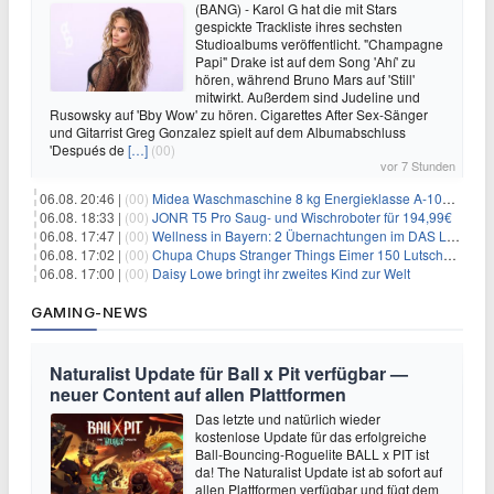
(BANG) - Karol G hat die mit Stars
gespickte Trackliste ihres sechsten
Studioalbums veröffentlicht. "Champagne
Papi" Drake ist auf dem Song 'Ahí' zu
hören, während Bruno Mars auf 'Still'
mitwirkt. Außerdem sind Judeline und
Rusowsky auf 'Bby Wow' zu hören. Cigarettes After Sex-Sänger
und Gitarrist Greg Gonzalez spielt auf dem Albumabschluss
'Después de
[…]
(00)
vor 7 Stunden
06.08. 20:46 |
(00)
Midea Waschmaschine 8 kg Energieklasse A-10% 1400 U/Min für 289,97€
06.08. 18:33 |
(00)
JONR T5 Pro Saug- und Wischroboter für 194,99€
06.08. 17:47 |
(00)
Wellness in Bayern: 2 Übernachtungen im DAS LUDWIG Sports Resort inkl. HP + Wellness ab 174€ p.P.
06.08. 17:02 |
(00)
Chupa Chups Stranger Things Eimer 150 Lutscher für 21,95€
06.08. 17:00 |
(00)
Daisy Lowe bringt ihr zweites Kind zur Welt
GAMING-NEWS
Naturalist Update für Ball x Pit verfügbar —
neuer Content auf allen Plattformen
Das letzte und natürlich wieder
kostenlose Update für das erfolgreiche
Ball-Bouncing-Roguelite BALL x PIT ist
da! The Naturalist Update ist ab sofort auf
allen Plattformen verfügbar und fügt dem