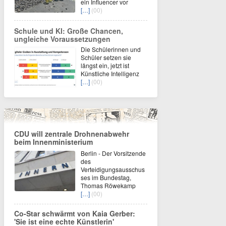
ein Influencer vor
[…]
(00)
Schule und KI: Große Chancen,
ungleiche Voraussetzungen
Die Schülerinnen und
Schüler setzen sie
längst ein, jetzt ist
Künstliche Intelligenz
[…]
(00)
CDU will zentrale Drohnenabwehr
beim Innenministerium
Berlin - Der Vorsitzende
des
Verteidigungsausschus
ses im Bundestag,
Thomas Röwekamp
[…]
(00)
Co-Star schwärmt von Kaia Gerber:
'Sie ist eine echte Künstlerin'