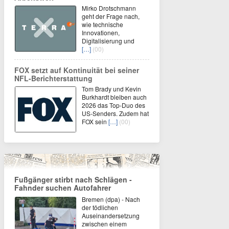
Mirko Drotschmann
geht der Frage nach,
wie technische
Innovationen,
Digitalisierung und
[…]
(00)
FOX setzt auf Kontinuität bei seiner
NFL-Berichterstattung
Tom Brady und Kevin
Burkhardt bleiben auch
2026 das Top-Duo des
US-Senders. Zudem hat
FOX sein
[…]
(00)
Fußgänger stirbt nach Schlägen -
Fahnder suchen Autofahrer
Bremen (dpa) - Nach
der tödlichen
Auseinandersetzung
zwischen einem