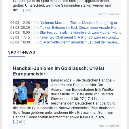
Gerade später im Spiel machen die richtigen Upgrades einen
großen Unterschied, wenn die Salmoniden stärker werden und
die
[…]
(00)
vor 11 Stunden
09.08. 12:26 |
(00)
Nintendo Museum: Tickets könnten für ungültig erklärt werden!
08.08. 20:36 |
(00)
Truxton Extreme im Test: Dieser neue Arcade-Klassiker verzeiht dir gar nichts
08.08. 18:00 |
(00)
Star Fox auf Switch 2 könnte sich zum Flop entwickeln
08.08. 17:45 |
(00)
Take-Two-Chef nennt GTA 6 für 80 Euro ein „unglaubliches Schnäppchen“
08.08. 16:30 |
(00)
GTA 6: Netflix nennt angeblich Laufzeit der neuen Gameplay-Präsentation
SPORT-NEWS
Handball-Junioren im Goldrausch: U18 ist
Europameister
Belgrad (dpa) - Die deutschen Handball-
Junioren sind Europameister. Die
Auswahl von Bundestrainer Erik Wudtke
deklassierte im U18-Finale von Belgrad
Slowenien mit 36: 27 (17: 11) und
bescherte dem Deutschen Handballbund
die nächste Goldmedaille im Nachwuchsbereich. Zum deutschen
Gold-Team gehören unter anderem Elvis Kretzschmar, Sohn von
Handball-Ikone Stefan Kretzschmar, sowie Kalle Gaugisch,
[…]
(01)
vor 6 Stunden