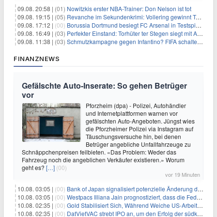
09.08. 20:58 |
(01)
Nowitzkis erster NBA-Trainer: Don Nelson ist tot
09.08. 19:15 |
(05)
Revanche im Sekundenkrimi: Vollering gewinnt Tour
09.08. 17:12 |
(00)
Borussia Dortmund besiegt FC Arsenal in Testspiel mit 3:2
09.08. 16:49 |
(03)
Perfekter Einstand: Torhüter ter Stegen siegt mit Ajax
09.08. 11:38 |
(03)
Schmutzkampagne gegen Infantino? FIFA schaltet auf Angriff
FINANZNEWS
Gefälschte Auto-Inserate: So gehen Betrüger
vor
Pforzheim (dpa) - Polizei, Autohändler
und Internetplattformen warnen vor
gefälschten Auto-Angeboten. Jüngst wies
die Pforzheimer Polizei via Instagram auf
Täuschungsversuche hin, bei denen
Betrüger angebliche Unfallfahrzeuge zu
Schnäppchenpreisen feilbieten. «Das Problem: Weder das
Fahrzeug noch die angeblichen Verkäufer existieren.» Worum
geht es?
[…]
(00)
vor 19 Minuten
10.08. 03:05 |
(00)
Bank of Japan signalisiert potenzielle Änderung der Zinspolitik angesichts von Inflationsbedenken
10.08. 03:05 |
(00)
Westpacs Illiana Jain prognostiziert, dass die Fed die Zinssätze nach dem Arbeitsmarktbericht stabil halten wird
10.08. 02:35 |
(00)
Gold Stabilisiert Sich, Während Weiche US-Arbeitsmarktdaten Zinsängste Lindern
10.08. 02:35 |
(00)
DatVietVAC strebt IPO an, um den Erfolg der südkoreanischen Unterhaltungsindustrie nachzuahmen