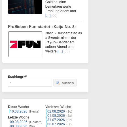
Gold hat eine
bemerkenswerte
Erholung erlebt und
[…]
(00)
ProSieben Fun startet «Kaiju No. 8»
Nach «Reincarnated as
a Sword» nimmt der
Pay-TV-Sender am
selben Abend eine
weitere
[…]
(00)
Suchbegriff
suchen
Diese
Woche
Vorletzte
Woche
10.08.2026
02.08.2026
(Heute)
(So)
01.08.2026
(Sa)
Letzte
Woche
31.07.2026
(Fr)
09.08.2026
(Gestern)
30.07.2026
(Do)
08.08.2026
(Sa)