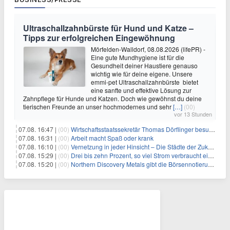
Ultraschallzahnbürste für Hund und Katze –
Tipps zur erfolgreichen Eingewöhnung
Mörfelden-Walldorf, 08.08.2026 (lifePR) -
Eine gute Mundhygiene ist für die
Gesundheit deiner Haustiere genauso
wichtig wie für deine eigene. Unsere
emmi-pet Ultraschallzahnbürste bietet
eine sanfte und effektive Lösung zur
Zahnpflege für Hunde und Katzen. Doch wie gewöhnst du deine
tierischen Freunde an unser hochmodernes und sehr
[…]
(00)
vor 13 Stunden
07.08. 16:47 |
(00)
Wirtschaftsstaatssekretär Thomas Dörflinger besucht Handwerksbetrieb im Kammerbezirk Freiburg
07.08. 16:31 |
(00)
Arbeit macht Spaß oder krank
07.08. 16:10 |
(00)
Vernetzung in jeder Hinsicht – Die Städte der Zukunft sind grün-blau
07.08. 15:29 |
(00)
Drei bis zehn Prozent, so viel Strom verbraucht ein Aufzug im Gebäude
07.08. 15:20 |
(00)
Northern Discovery Metals gibt die Börsennotierung an der Frankfurter Wertpapierbörse bekannt