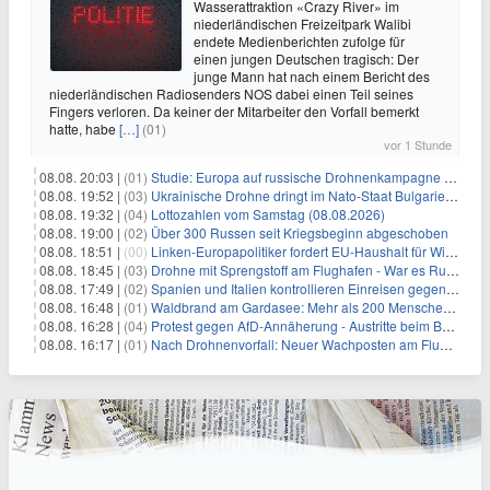
Wasserattraktion «Crazy River» im
niederländischen Freizeitpark Walibi
endete Medienberichten zufolge für
einen jungen Deutschen tragisch: Der
junge Mann hat nach einem Bericht des
niederländischen Radiosenders NOS dabei einen Teil seines
Fingers verloren. Da keiner der Mitarbeiter den Vorfall bemerkt
hatte, habe
[…]
(01)
vor 1 Stunde
08.08. 20:03 |
(01)
Studie: Europa auf russische Drohnenkampagne unzureichend vorbereitet
08.08. 19:52 |
(03)
Ukrainische Drohne dringt im Nato-Staat Bulgarien ein
08.08. 19:32 |
(04)
Lottozahlen vom Samstag (08.08.2026)
08.08. 19:00 |
(02)
Über 300 Russen seit Kriegsbeginn abgeschoben
08.08. 18:51 |
(00)
Linken-Europapolitiker fordert EU-Haushalt für Wirtschaftsumbau
08.08. 18:45 |
(03)
Drohne mit Sprengstoff am Flughafen - War es Russland?
08.08. 17:49 |
(02)
Spanien und Italien kontrollieren Einreisen gegenseitig
08.08. 16:48 |
(01)
Waldbrand am Gardasee: Mehr als 200 Menschen evakuiert
08.08. 16:28 |
(04)
Protest gegen AfD-Annäherung - Austritte beim BSW Sachsen-Anhalt
08.08. 16:17 |
(01)
Nach Drohnenvorfall: Neuer Wachposten am Flughafen