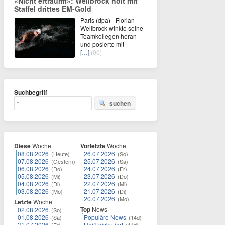
«Nicht erträumt»: Wellbrock holt mit
Staffel drittes EM-Gold
Paris (dpa) - Florian
Wellbrock winkte seine
Teamkollegen heran
und posierte mit
[…]
(00)
Suchbegriff
suchen
Diese
Woche
Vorletzte
Woche
08.08.2026
26.07.2026
(Heute)
(So)
07.08.2026
25.07.2026
(Gestern)
(Sa)
06.08.2026
24.07.2026
(Do)
(Fr)
05.08.2026
23.07.2026
(Mi)
(Do)
04.08.2026
22.07.2026
(Di)
(Mi)
03.08.2026
21.07.2026
(Mo)
(Di)
20.07.2026
(Mo)
Letzte
Woche
Top
News
02.08.2026
(So)
01.08.2026
Populäre News
(Sa)
(14d)
31.07.2026
Heiß diskutiert