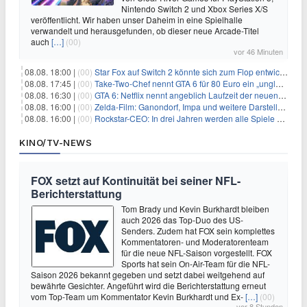
Nintendo Switch 2 und Xbox Series X/S
veröffentlicht. Wir haben unser Daheim in eine Spielhalle
verwandelt und herausgefunden, ob dieser neue Arcade-Titel
auch
[…]
(00)
vor 46 Minuten
08.08. 18:00 |
(00)
Star Fox auf Switch 2 könnte sich zum Flop entwickeln
08.08. 17:45 |
(00)
Take-Two-Chef nennt GTA 6 für 80 Euro ein „unglaubliches Schnäppchen“
08.08. 16:30 |
(00)
GTA 6: Netflix nennt angeblich Laufzeit der neuen Gameplay-Präsentation
08.08. 16:00 |
(00)
Zelda-Film: Ganondorf, Impa und weitere Darsteller sollen feststehen
08.08. 16:00 |
(00)
Rockstar-CEO: In drei Jahren werden alle Spiele gestreamt
KINO/TV-NEWS
FOX setzt auf Kontinuität bei seiner NFL-
Berichterstattung
Tom Brady und Kevin Burkhardt bleiben
auch 2026 das Top-Duo des US-
Senders. Zudem hat FOX sein komplettes
Kommentatoren- und Moderatorenteam
für die neue NFL-Saison vorgestellt. FOX
Sports hat sein On-Air-Team für die NFL-
Saison 2026 bekannt gegeben und setzt dabei weitgehend auf
bewährte Gesichter. Angeführt wird die Berichterstattung erneut
vom Top-Team um Kommentator Kevin Burkhardt und Ex-
[…]
(00)
vor 8 Stunden