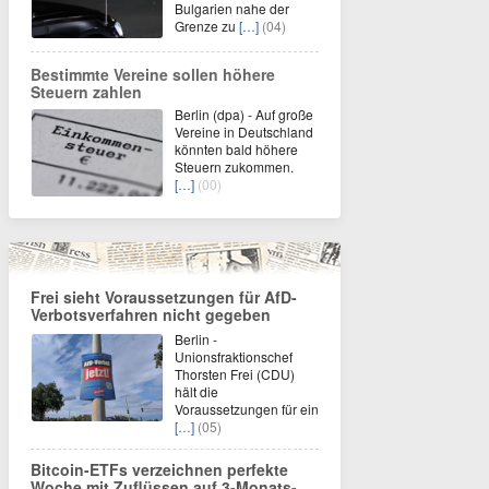
Bulgarien nahe der
Grenze zu
[…]
(04)
Bestimmte Vereine sollen höhere
Steuern zahlen
Berlin (dpa) - Auf große
Vereine in Deutschland
könnten bald höhere
Steuern zukommen.
[…]
(00)
Frei sieht Voraussetzungen für AfD-
Verbotsverfahren nicht gegeben
Berlin -
Unionsfraktionschef
Thorsten Frei (CDU)
hält die
Voraussetzungen für ein
[…]
(05)
Bitcoin-ETFs verzeichnen perfekte
Woche mit Zuflüssen auf 3-Monats-