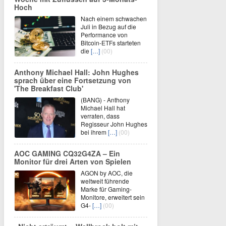
Hoch
Nach einem schwachen
Juli in Bezug auf die
Performance von
Bitcoin-ETFs starteten
die
[…]
(00)
Anthony Michael Hall: John Hughes
sprach über eine Fortsetzung von
'The Breakfast Club'
(BANG) - Anthony
Michael Hall hat
verraten, dass
Regisseur John Hughes
bei ihrem
[…]
(00)
AOC GAMING CQ32G4ZA – Ein
Monitor für drei Arten von Spielen
AGON by AOC, die
weltweit führende
Marke für Gaming-
Monitore, erweitert sein
G4-
[…]
(00)