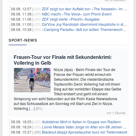
08.08. 12:07 |
(00)
ZDF zeigt nur den Auftakt von «The Assassin» im Fernsehen
08.08. 11:38 |
(00)
NBC macht «The Voice» zum Promi-Event
08.08. 11:06 |
(00)
ZDF zeigt vierte «Precht»-Ausgabe
08.08. 11:00 |
(00)
Da'Vine Joy Randolph übernimmt Hauptrolle in starbesetzter schwarzer Komödie
08.08. 10:38 |
(00)
«Camping Paradis» lädt zur süßen Themenwoche ein
SPORT-NEWS
Frauen-Tour vor Finale mit Sekundenkrimi:
Vollering in Gelb
Nizza (dpa) - Beim Finale der Tour de
France der Frauen winkt erneut ein
Sekundenkrimi. Die niederländische
Topfavoritin Demi Vollering hat mit ihrem
Sieg auf der vorletzten Etappe das Gelbe
Trikot erobert und geht mit einem
Vorsprung von acht Sekunden auf die Polin Kasia Niewiadoma
auf das Schlussstück am Sonntag mit Start und Ziel in Nizza.
Vollering
[…]
(01)
vor 1 Stunde
08.08. 18:25 |
(00)
Autofahrer fährt in Italien in Gruppe von Radlern
08.08. 18:24 |
(00)
Lionel Messis Vater Jorge im Alter von 68 Jahren gestorben
08.08. 15:37 |
(05)
Blackout stoppt Apnoetaucher kurz vor Tiefenrekord