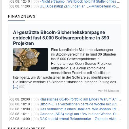
08.08. 12:40 |
(00)
«Nicht erträumt»: Wellbrock holt mit Staffel drittes EM-Gold
08.08. 11:00 |
(00)
UEFA bestätigt Zahlungen an Ex-Mitarbeiterin von Infantino
FINANZNEWS
AI-gestützte Bitcoin-Sicherheitskampagne
entdeckt fast 5.000 Softwareprobleme in 390
Projekten
Eine koordinierte Sicherheitskampagne
im Bitcoin-Bereich hat in rund 30 Stunden
fast 5.000 Softwareprobleme in
Hunderten von Open-Source-Projekten
aufgedeckt. Die Aktion kombinierte
menschliche Expertise mit künstlicher
Intelligenz, um Schwachstellen in der Software zu identifizieren.
Die Initiative vereinte 16 Sicherheitsforscher unter der Leitung des
[…]
(00)
vor 36 Minuten
08.08. 20:00 |
(00)
Klassisches 60/40-Portfolio am Ende? Warum Anleger jetzt radikal umdenken müssen
08.08. 18:19 |
(00)
Bitcoin-ETFs verzeichnen perfekte Woche mit Zuflüssen auf 3-Monats-Hoch
08.08. 18:00 |
(00)
Das Vermächtnis eines Bankiers: Wie Johann Friedrich Städel sein Imperium unsterblich machte
08.08. 16:11 |
(00)
Cardano (ADA) steigt um 18% in einer Woche: Steht ein Kurs von $0,30 bevor?
08.08. 14:00 |
(00)
DAX knackt erneut Rekordmarke – Zalando-Aktie crasht nach Quartalszahlen
BUSINESS/PRESSE