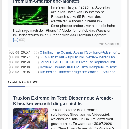
Premium-Smartphone-Marktes
Im ersten Halbjahr 2026 hat Apple laut
aktuellen Daten von Counterpoint
Research stolze 65 Prozent des
weltweiten Marktes für Premium-
Smartphones erobert. Vor allem die hohe
Nachfrage nach der iPhone 17 Modellreihe trieb das Wachstum
im Berichtszeitraum an. iPhone führt das Premium-Segment
[…]
(00)
vor 8 Stunden
08.08. 20:57 |
(00)
Cthulhu: The Cosmic Abyss PS5-Horror-Adventure für 27,99€
08.08. 20:57 |
(04)
50% Rabatt auf waipu.tv inkl. Netflix – bereits ab 9€/Monat (statt 17,99€)
08.08. 20:53 |
(00)
Teufel REAL BLUE NC 3 Over-Ear-Kopfhörer mit ANC für 149,99€
08.08. 20:03 |
(00)
Review: Dreame X60 Pro Ultra Complete im Test: 42.000 Pa, 100 °C Moppwäsche & erstaunlich viel Technik in nur 8,9 cm Höhe
08.08. 19:05 |
(01)
Die besten Handyverträge der Woche – Smartphone-Tarife & SIM-Only im Überblick
GAMING-NEWS
Truxton Extreme im Test: Dieser neue Arcade-
Klassiker verzeiht dir gar nichts
Truxton Extreme ist ein vertikal
scrollendes Shoot-‚em-up-Videospiel,
welches von Tatsujin Co. Ltd. entwickelt
geworden ist. Es wurde am 30.07.2026
von Clear River Games für PlayStation 5,