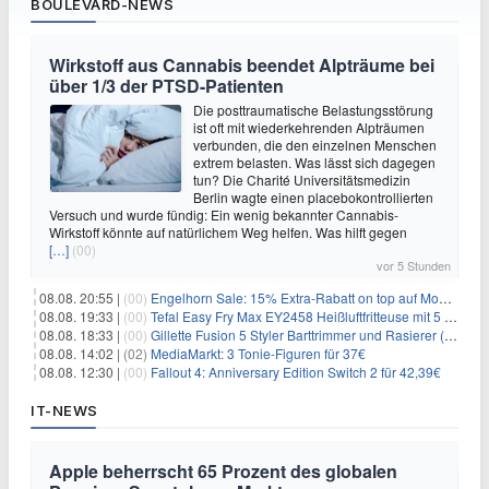
BOULEVARD-NEWS
Wirkstoff aus Cannabis beendet Alpträume bei
über 1/3 der PTSD-Patienten
Die posttraumatische Belastungsstörung
ist oft mit wiederkehrenden Alpträumen
verbunden, die den einzelnen Menschen
extrem belasten. Was lässt sich dagegen
tun? Die Charité Universitätsmedizin
Berlin wagte einen placebokontrollierten
Versuch und wurde fündig: Ein wenig bekannter Cannabis-
Wirkstoff könnte auf natürlichem Weg helfen. Was hilft gegen
[…]
(00)
vor 5 Stunden
08.08. 20:55 |
(00)
Engelhorn Sale: 15% Extra-Rabatt on top auf Mode- und Sport-Artikel
08.08. 19:33 |
(00)
Tefal Easy Fry Max EY2458 Heißluftfritteuse mit 5 Litern für 64,99€
08.08. 18:33 |
(00)
Gillette Fusion 5 Styler Barttrimmer und Rasierer (All in One) für 16€
08.08. 14:02 |
(02)
MediaMarkt: 3 Tonie-Figuren für 37€
08.08. 12:30 |
(00)
Fallout 4: Anniversary Edition Switch 2 für 42,39€
IT-NEWS
Apple beherrscht 65 Prozent des globalen