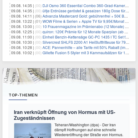
09.08. 14:35 |
(00)
DJI Osmo 360 Essential Combo 360-Grad-Kamera für 375€
09.08. 14:35 |
(00)
ültje Erdnüsse geröstet & gesalzen 180g Dose für 1,52€ im Spar-Abo
09.08. 14:11 |
(06)
Advanzia Mastercard Gold: gebührenfrei + 50€ Bonus* + gratis Reiseversicherung
09.08. 13:22 |
(01)
WOW Filme & Serien + Apple TV für 9,95€/Monat // Alles von WOW (Filme, Serien, Live-Sport) für 34,97€/Monat
09.08. 13:00 |
(00)
10 Frauenmagazine im Prämienabo (12 Monate) mit Prämien bis zu 225€
09.08. 12:25 |
(00)
quiron: 120€ Prämie für 12 Monate Sparplan (ab 100€/Monat)
09.08. 11:00 |
(00)
Einhell Benzin-Kettensäge GC-PC 1435 I TC Set für 99,99€
09.08. 10:30 |
(00)
Silvercrest SHLFS 2200 A1 Heißluftfritteuse für 79,99€ – Grill & Räucherfunktion
09.08. 10:28 |
(00)
ACE: Pannenhilfe – alle Tarife mit 50% Rabatt (im ersten Jahr)
09.08. 10:02 |
(00)
Gillette Fusion 5 Styler mit 3 Kammaufsätzen für 16€
TOP-THEMEN
Iran verknüpft Öffnung von Hormus mit US-
Zugeständnissen
Teheran/Washington (dpa) - Der Iran
dämpft Hoffnungen auf eine schnelle
Wiedereröffnung der Straße von Hormus.