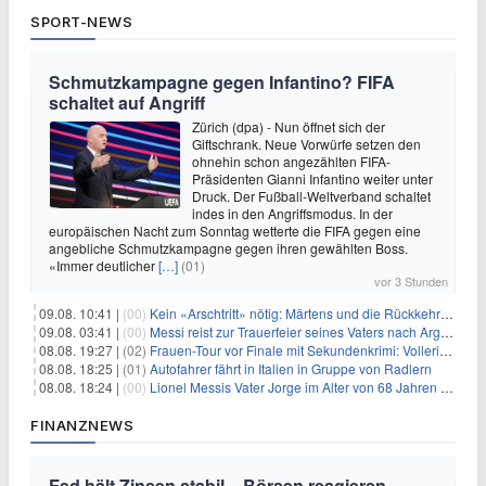
SPORT-NEWS
Schmutzkampagne gegen Infantino? FIFA
schaltet auf Angriff
Zürich (dpa) - Nun öffnet sich der
Giftschrank. Neue Vorwürfe setzen den
ohnehin schon angezählten FIFA-
Präsidenten Gianni Infantino weiter unter
Druck. Der Fußball-Weltverband schaltet
indes in den Angriffsmodus. In der
europäischen Nacht zum Sonntag wetterte die FIFA gegen eine
angebliche Schmutzkampagne gegen ihren gewählten Boss.
«Immer deutlicher
[…]
(01)
vor 3 Stunden
09.08. 10:41 |
(00)
Kein «Arschtritt» nötig: Märtens und die Rückkehr nach Paris
09.08. 03:41 |
(00)
Messi reist zur Trauerfeier seines Vaters nach Argentinien
08.08. 19:27 |
(02)
Frauen-Tour vor Finale mit Sekundenkrimi: Vollering in Gelb
08.08. 18:25 |
(01)
Autofahrer fährt in Italien in Gruppe von Radlern
08.08. 18:24 |
(00)
Lionel Messis Vater Jorge im Alter von 68 Jahren gestorben
FINANZNEWS
Fed hält Zinsen stabil – Börsen reagieren