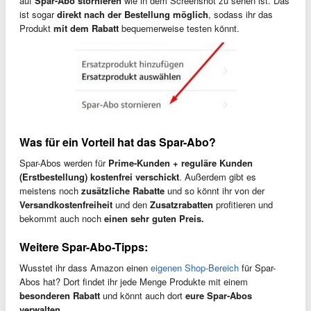
auf
Spar-Abo stornieren
wie in dem Screenshot zu sehen ist. Das
ist sogar
direkt nach der Bestellung möglich
, sodass ihr das
Produkt
mit dem Rabatt
bequemerweise testen könnt.
Was für ein Vorteil hat das Spar-Abo?
Spar-Abos werden für
Prime-Kunden + reguläre Kunden
(Erstbestellung) kostenfrei verschickt
. Außerdem gibt es
meistens noch
zusätzliche Rabatte
und so könnt ihr von der
Versandkostenfreiheit
und den
Zusatzrabatten
profitieren und
bekommt auch noch
einen sehr guten Preis.
Weitere Spar-Abo-Tipps:
Wusstet ihr dass Amazon einen
eigenen Shop-Bereich
für Spar-
Abos hat? Dort findet ihr jede Menge Produkte mit einem
besonderen Rabatt
und könnt auch dort
eure Spar-Abos
verwalten.