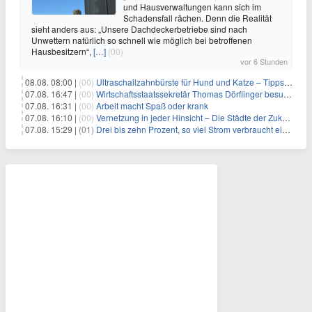
und Hausverwaltungen kann sich im
Schadensfall rächen. Denn die Realität
sieht anders aus: „Unsere Dachdeckerbetriebe sind nach
Unwettern natürlich so schnell wie möglich bei betroffenen
Hausbesitzern“,
[…]
(00)
vor 6 Stunden
08.08. 08:00 |
(00)
Ultraschallzahnbürste für Hund und Katze – Tipps zur erfolgreichen Eingewöhnung
07.08. 16:47 |
(00)
Wirtschaftsstaatssekretär Thomas Dörflinger besucht Handwerksbetrieb im Kammerbezirk Freiburg
07.08. 16:31 |
(00)
Arbeit macht Spaß oder krank
07.08. 16:10 |
(00)
Vernetzung in jeder Hinsicht – Die Städte der Zukunft sind grün-blau
07.08. 15:29 |
(01)
Drei bis zehn Prozent, so viel Strom verbraucht ein Aufzug im Gebäude