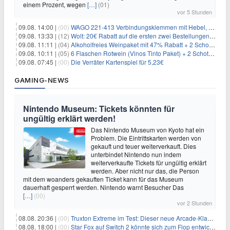
einem Prozent, wegen
[…]
(01)
vor 5 Stunden
09.08. 14:00 |
(00)
WAGO 221-413 Verbindungsklemmen mit Hebel, 50 Stück für 14,99€
09.08. 13:33 |
(12)
Wolt: 20€ Rabatt auf die ersten zwei Bestellungen für Neukunden
09.08. 11:11 |
(04)
Alkoholfreies Weinpaket mit 47% Rabatt + 2 Schott Zwiesel Gläser GRATIS für 29,99€
09.08. 10:11 |
(05)
6 Flaschen Rotwein (Vinos Tinto Paket) + 2 Schott Zwiesel Gläser für 25,99€ inkl. Versand
09.08. 07:45 |
(00)
Die Verräter Kartenspiel für 5,23€
GAMING-NEWS
Nintendo Museum: Tickets könnten für
ungültig erklärt werden!
Das Nintendo Museum von Kyoto hat ein
Problem. Die Eintrittskarten werden von
gekauft und teuer weiterverkauft. Dies
unterbindet Nintendo nun indem
weiterverkaufte Tickets für ungültig erklärt
werden. Aber nicht nur das, die Person
mit dem woanders gekauften Ticket kann für das Museum
dauerhaft gesperrt werden. Nintendo warnt Besucher Das
[…]
(00)
vor 2 Stunden
08.08. 20:36 |
(00)
Truxton Extreme im Test: Dieser neue Arcade-Klassiker verzeiht dir gar nichts
08.08. 18:00 |
(00)
Star Fox auf Switch 2 könnte sich zum Flop entwickeln