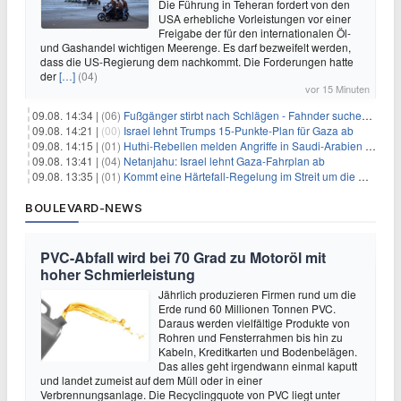
Die Führung in Teheran fordert von den
USA erhebliche Vorleistungen vor einer
Freigabe der für den internationalen Öl-
und Gashandel wichtigen Meerenge. Es darf bezweifelt werden,
dass die US-Regierung dem nachkommt. Die Forderungen hatte
der
[…]
(04)
vor 15 Minuten
09.08. 14:34 |
(06)
Fußgänger stirbt nach Schlägen - Fahnder suchen Autofahrer
09.08. 14:21 |
(00)
Israel lehnt Trumps 15-Punkte-Plan für Gaza ab
09.08. 14:15 |
(01)
Huthi-Rebellen melden Angriffe in Saudi-Arabien und im Jemen
09.08. 13:41 |
(04)
Netanjahu: Israel lehnt Gaza-Fahrplan ab
09.08. 13:35 |
(01)
Kommt eine Härtefall-Regelung im Streit um die Rente mit 63?
BOULEVARD-NEWS
PVC-Abfall wird bei 70 Grad zu Motoröl mit
hoher Schmierleistung
Jährlich produzieren Firmen rund um die
Erde rund 60 Millionen Tonnen PVC.
Daraus werden vielfältige Produkte von
Rohren und Fensterrahmen bis hin zu
Kabeln, Kreditkarten und Bodenbelägen.
Das alles geht irgendwann einmal kaputt
und landet zumeist auf dem Müll oder in einer
Verbrennungsanlage. Die Recyclingquote von PVC liegt unter