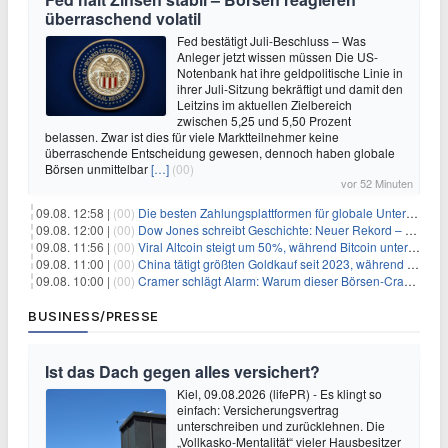
überraschend volatil
Fed bestätigt Juli-Beschluss – Was
Anleger jetzt wissen müssen Die US-
Notenbank hat ihre geldpolitische Linie in
ihrer Juli-Sitzung bekräftigt und damit den
Leitzins im aktuellen Zielbereich
zwischen 5,25 und 5,50 Prozent
belassen. Zwar ist dies für viele Marktteilnehmer keine
überraschende Entscheidung gewesen, dennoch haben globale
Börsen unmittelbar
[…]
(00)
vor 52 Minuten
09.08. 12:58 |
(00)
Die besten Zahlungsplattformen für globale Unternehmen im Jahr 2026
09.08. 12:00 |
(00)
Dow Jones schreibt Geschichte: Neuer Rekord – und Amazon knackt die nächste Billionen-Marke
09.08. 11:56 |
(00)
Viral Altcoin steigt um 50%, während Bitcoin unter $65.000 fällt
09.08. 11:00 |
(00)
China tätigt größten Goldkauf seit 2023, während Goldpreis um 8% steigt
09.08. 10:00 |
(00)
Cramer schlägt Alarm: Warum dieser Börsen-Crash die beste Einstiegschance seit Monaten ist
BUSINESS/PRESSE
Ist das Dach gegen alles versichert?
Kiel, 09.08.2026 (lifePR) - Es klingt so
einfach: Versicherungsvertrag
unterschreiben und zurücklehnen. Die
„Vollkasko-Mentalität“ vieler Hausbesitzer