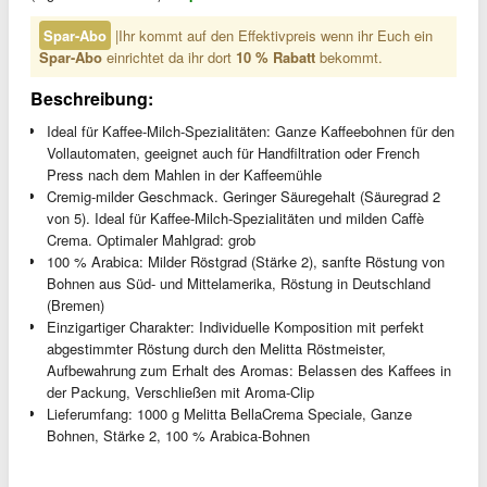
Spar-Abo
|Ihr kommt auf den Effektivpreis wenn ihr Euch ein
Spar-Abo
einrichtet da ihr dort
10 % Rabatt
bekommt.
Beschreibung:
Ideal für Kaffee-Milch-Spezialitäten: Ganze Kaffeebohnen für den
Vollautomaten, geeignet auch für Handfiltration oder French
Press nach dem Mahlen in der Kaffeemühle
Cremig-milder Geschmack. Geringer Säuregehalt (Säuregrad 2
von 5). Ideal für Kaffee-Milch-Spezialitäten und milden Caffè
Crema. Optimaler Mahlgrad: grob
100 % Arabica: Milder Röstgrad (Stärke 2), sanfte Röstung von
Bohnen aus Süd- und Mittelamerika, Röstung in Deutschland
(Bremen)
Einzigartiger Charakter: Individuelle Komposition mit perfekt
abgestimmter Röstung durch den Melitta Röstmeister,
Aufbewahrung zum Erhalt des Aromas: Belassen des Kaffees in
der Packung, Verschließen mit Aroma-Clip
Lieferumfang: 1000 g Melitta BellaCrema Speciale, Ganze
Bohnen, Stärke 2, 100 % Arabica-Bohnen