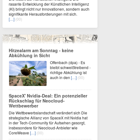
rasante Entwicklung der Künstlichen Intelligenz
(KI) bringt nicht nur Innovationen, sondern auch
signifikante Herausforderungen mit sich.
[…]
(00)
Hitzealarm am Sonntag - keine
Abkühlung in Sicht
Offenbach (dpa) - Es
bleibt schweißtreibend -
richtige Abkühlung ist
auch in den
[…]
(00)
SpaceX' Nvidia-Deal: Ein potenzieller
Rückschlag für Neocloud-
Wettbewerber
Die Wettbewerbslandschaft verändert sich Die
strategische Allianz von SpaceX mit Nvidia hat
in der Tech-Community für Aufsehen gesorgt,
insbesondere für Neocloud-Anbieter wie
CoreWeave
[…]
(00)