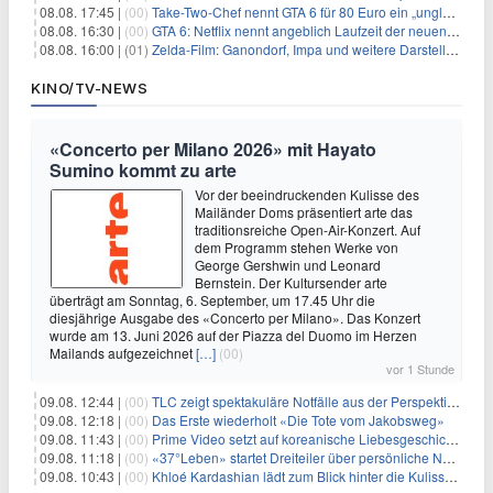
08.08. 17:45 |
(00)
Take-Two-Chef nennt GTA 6 für 80 Euro ein „unglaubliches Schnäppchen“
08.08. 16:30 |
(00)
GTA 6: Netflix nennt angeblich Laufzeit der neuen Gameplay-Präsentation
08.08. 16:00 |
(01)
Zelda-Film: Ganondorf, Impa und weitere Darsteller sollen feststehen
KINO/TV-NEWS
«Concerto per Milano 2026» mit Hayato
Sumino kommt zu arte
Vor der beeindruckenden Kulisse des
Mailänder Doms präsentiert arte das
traditionsreiche Open-Air-Konzert. Auf
dem Programm stehen Werke von
George Gershwin und Leonard
Bernstein. Der Kultursender arte
überträgt am Sonntag, 6. September, um 17.45 Uhr die
diesjährige Ausgabe des «Concerto per Milano». Das Konzert
wurde am 13. Juni 2026 auf der Piazza del Duomo im Herzen
Mailands aufgezeichnet
[…]
(00)
vor 1 Stunde
09.08. 12:44 |
(00)
TLC zeigt spektakuläre Notfälle aus der Perspektive der Patienten
09.08. 12:18 |
(00)
Das Erste wiederholt «Die Tote vom Jakobsweg»
09.08. 11:43 |
(00)
Prime Video setzt auf koreanische Liebesgeschichte
09.08. 11:18 |
(00)
«37°Leben» startet Dreiteiler über persönliche Neuanfänge
09.08. 10:43 |
(00)
Khloé Kardashian lädt zum Blick hinter die Kulissen ihres Freundeskreises