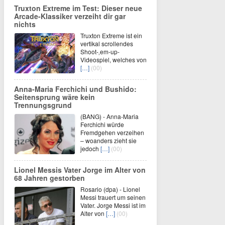
Truxton Extreme im Test: Dieser neue
Arcade-Klassiker verzeiht dir gar
nichts
Truxton Extreme ist ein
vertikal scrollendes
Shoot-‚em-up-
Videospiel, welches von
[…]
(00)
Anna-Maria Ferchichi und Bushido:
Seitensprung wäre kein
Trennungsgrund
(BANG) - Anna-Maria
Ferchichi würde
Fremdgehen verzeihen
– woanders zieht sie
jedoch
[…]
(00)
Lionel Messis Vater Jorge im Alter von
68 Jahren gestorben
Rosario (dpa) - Lionel
Messi trauert um seinen
Vater. Jorge Messi ist im
Alter von
[…]
(00)