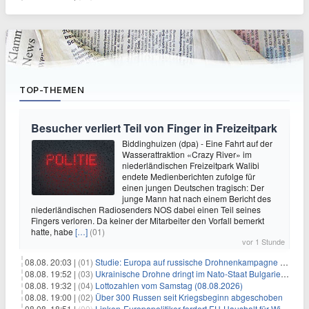
TOP-THEMEN
Besucher verliert Teil von Finger in Freizeitpark
Biddinghuizen (dpa) - Eine Fahrt auf der
Wasserattraktion «Crazy River» im
niederländischen Freizeitpark Walibi
endete Medienberichten zufolge für
einen jungen Deutschen tragisch: Der
junge Mann hat nach einem Bericht des
niederländischen Radiosenders NOS dabei einen Teil seines
Fingers verloren. Da keiner der Mitarbeiter den Vorfall bemerkt
hatte, habe
[…]
(01)
vor 1 Stunde
08.08. 20:03 |
(01)
Studie: Europa auf russische Drohnenkampagne unzureichend vorbereitet
08.08. 19:52 |
(03)
Ukrainische Drohne dringt im Nato-Staat Bulgarien ein
08.08. 19:32 |
(04)
Lottozahlen vom Samstag (08.08.2026)
08.08. 19:00 |
(02)
Über 300 Russen seit Kriegsbeginn abgeschoben
08.08. 18:51 |
(00)
Linken-Europapolitiker fordert EU-Haushalt für Wirtschaftsumbau