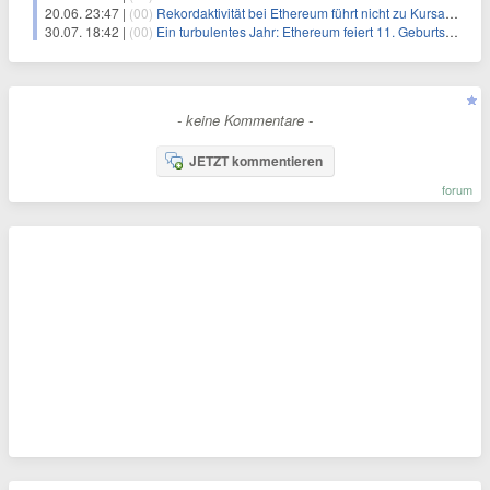
20.06. 23:47 |
(00)
Rekordaktivität bei Ethereum führt nicht zu Kursanstieg von ETH
30.07. 18:42 |
(00)
Ein turbulentes Jahr: Ethereum feiert 11. Geburtstag, ETH 61% unter dem Höchststand vom letzten August
- keine Kommentare -
JETZT kommentieren
forum