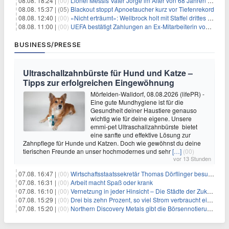
08.08. 18:24 |
(00)
Lionel Messis Vater Jorge im Alter von 68 Jahren gestorben
08.08. 15:37 |
(05)
Blackout stoppt Apnoetaucher kurz vor Tiefenrekord
08.08. 12:40 |
(00)
«Nicht erträumt»: Wellbrock holt mit Staffel drittes EM-Gold
08.08. 11:00 |
(00)
UEFA bestätigt Zahlungen an Ex-Mitarbeiterin von Infantino
BUSINESS/PRESSE
Ultraschallzahnbürste für Hund und Katze –
Tipps zur erfolgreichen Eingewöhnung
Mörfelden-Walldorf, 08.08.2026 (lifePR) -
Eine gute Mundhygiene ist für die
Gesundheit deiner Haustiere genauso
wichtig wie für deine eigene. Unsere
emmi-pet Ultraschallzahnbürste bietet
eine sanfte und effektive Lösung zur
Zahnpflege für Hunde und Katzen. Doch wie gewöhnst du deine
tierischen Freunde an unser hochmodernes und sehr
[…]
(00)
vor 13 Stunden
07.08. 16:47 |
(00)
Wirtschaftsstaatssekretär Thomas Dörflinger besucht Handwerksbetrieb im Kammerbezirk Freiburg
07.08. 16:31 |
(00)
Arbeit macht Spaß oder krank
07.08. 16:10 |
(00)
Vernetzung in jeder Hinsicht – Die Städte der Zukunft sind grün-blau
07.08. 15:29 |
(00)
Drei bis zehn Prozent, so viel Strom verbraucht ein Aufzug im Gebäude
07.08. 15:20 |
(00)
Northern Discovery Metals gibt die Börsennotierung an der Frankfurter Wertpapierbörse bekannt