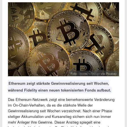
Foto:
EivindPedersen
via Pixabay
Ethereum zeigt stärkste Gewinnrealisierung seit Wochen,
während Fidelity einen neuen tokenisierten Fonds aufbaut.
Das Ethereum-Netzwerk zeigt eine bemerkenswerte Veränderung
im On-Chain-Verhalten, da es die stärkste Welle der
Gewinnrealisierung seit Wochen verzeichnet. Nach einer Phase
stetiger Akkumulation und Kursanstieg sichern sich nun immer
mehr Anleger ihre Gewinne. Dieser Anstieg spiegelt eine