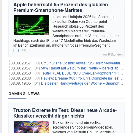
Apple beherrscht 65 Prozent des globalen
Premium-Smartphone-Marktes
Im ersten Halbjahr 2026 hat Apple laut
aktuellen Daten von Counterpoint
Research stolze 65 Prozent des
weltweiten Marktes für Premium-
Smartphones erobert. Vor allem die hohe
Nachfrage nach der iPhone 17 Modellreihe trieb das Wachstum
im Berichtszeitraum an. iPhone führt das Premium-Segment
[…]
(00)
vor 8 Stunden
08.08. 20:57 |
(00)
Cthulhu: The Cosmic Abyss PS5-Horror-Adventure für 27,99€
08.08. 20:57 |
(04)
50% Rabatt auf waipu.tv inkl. Netflix – bereits ab 9€/Monat (statt 17,99€)
08.08. 20:53 |
(00)
Teufel REAL BLUE NC 3 Over-Ear-Kopfhörer mit ANC für 149,99€
08.08. 20:03 |
(00)
Review: Dreame X60 Pro Ultra Complete im Test: 42.000 Pa, 100 °C Moppwäsche & erstaunlich viel Technik in nur 8,9 cm Höhe
08.08. 19:05 |
(01)
Die besten Handyverträge der Woche – Smartphone-Tarife & SIM-Only im Überblick
GAMING-NEWS
Truxton Extreme im Test: Dieser neue Arcade-
Klassiker verzeiht dir gar nichts
Truxton Extreme ist ein vertikal
scrollendes Shoot-‚em-up-Videospiel,
welches von Tatsujin Co. Ltd. entwickelt