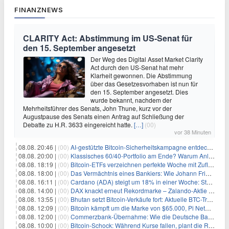
FINANZNEWS
CLARITY Act: Abstimmung im US-Senat für
den 15. September angesetzt
Der Weg des Digital Asset Market Clarity
Act durch den US-Senat hat mehr
Klarheit gewonnen. Die Abstimmung
über das Gesetzesvorhaben ist nun für
den 15. September angesetzt. Dies
wurde bekannt, nachdem der
Mehrheitsführer des Senats, John Thune, kurz vor der
Augustpause des Senats einen Antrag auf Schließung der
Debatte zu H.R. 3633 eingereicht hatte.
[…]
(00)
vor 38 Minuten
08.08. 20:46 |
(00)
AI-gestützte Bitcoin-Sicherheitskampagne entdeckt fast 5.000 Softwareprobleme in 390 Projekten
08.08. 20:00 |
(00)
Klassisches 60/40-Portfolio am Ende? Warum Anleger jetzt radikal umdenken müssen
08.08. 18:19 |
(00)
Bitcoin-ETFs verzeichnen perfekte Woche mit Zuflüssen auf 3-Monats-Hoch
08.08. 18:00 |
(00)
Das Vermächtnis eines Bankiers: Wie Johann Friedrich Städel sein Imperium unsterblich machte
08.08. 16:11 |
(00)
Cardano (ADA) steigt um 18% in einer Woche: Steht ein Kurs von $0,30 bevor?
08.08. 14:00 |
(00)
DAX knackt erneut Rekordmarke – Zalando-Aktie crasht nach Quartalszahlen
08.08. 13:55 |
(00)
Bhutan setzt Bitcoin-Verkäufe fort: Aktuelle BTC-Transaktionen
08.08. 12:09 |
(00)
Bitcoin kämpft um die Marke von $65.000, Pi Network gewinnt an Unterstützung
08.08. 12:00 |
(00)
Commerzbank-Übernahme: Wie die Deutsche Bank im Schatten zum großen Gewinner wird
08.08. 10:00 |
(00)
Bitcoin-Schock: Während Kurse fallen, plant die Regierung die Steuer-Bombe