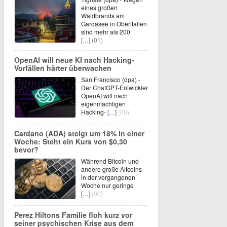
eines großen
Waldbrands am
Gardasee in Oberitalien
sind mehr als 200
[…]
(01)
OpenAI will neue KI nach Hacking-
Vorfällen härter überwachen
San Francisco (dpa) -
Der ChatGPT-Entwickler
OpenAI will nach
eigenmächtigen
Hacking-
[…]
(00)
Cardano (ADA) steigt um 18% in einer
Woche: Steht ein Kurs von $0,30
bevor?
Während Bitcoin und
andere große Altcoins
in der vergangenen
Woche nur geringe
[…]
(00)
Perez Hiltons Familie floh kurz vor
seiner psychischen Krise aus dem