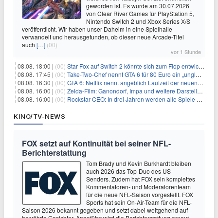
geworden ist. Es wurde am 30.07.2026
von Clear River Games für PlayStation 5,
Nintendo Switch 2 und Xbox Series X/S
veröffentlicht. Wir haben unser Daheim in eine Spielhalle
verwandelt und herausgefunden, ob dieser neue Arcade-Titel
auch
[…]
(00)
vor 1 Stunde
08.08. 18:00 |
(00)
Star Fox auf Switch 2 könnte sich zum Flop entwickeln
08.08. 17:45 |
(00)
Take-Two-Chef nennt GTA 6 für 80 Euro ein „unglaubliches Schnäppchen“
08.08. 16:30 |
(00)
GTA 6: Netflix nennt angeblich Laufzeit der neuen Gameplay-Präsentation
08.08. 16:00 |
(00)
Zelda-Film: Ganondorf, Impa und weitere Darsteller sollen feststehen
08.08. 16:00 |
(00)
Rockstar-CEO: In drei Jahren werden alle Spiele gestreamt
KINO/TV-NEWS
FOX setzt auf Kontinuität bei seiner NFL-
Berichterstattung
Tom Brady und Kevin Burkhardt bleiben
auch 2026 das Top-Duo des US-
Senders. Zudem hat FOX sein komplettes
Kommentatoren- und Moderatorenteam
für die neue NFL-Saison vorgestellt. FOX
Sports hat sein On-Air-Team für die NFL-
Saison 2026 bekannt gegeben und setzt dabei weitgehend auf
bewährte Gesichter. Angeführt wird die Berichterstattung erneut