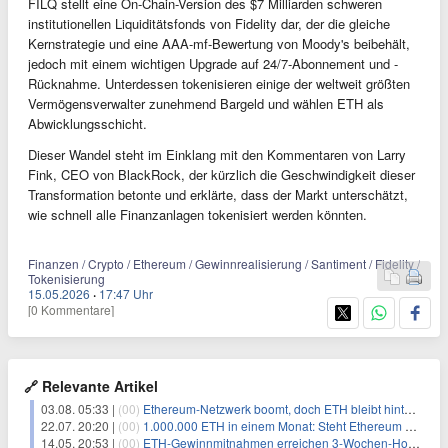
FILQ stellt eine On-Chain-Version des $7 Milliarden schweren
institutionellen Liquiditätsfonds von Fidelity dar, der die gleiche
Kernstrategie und eine AAA-mf-Bewertung von Moody's beibehält,
jedoch mit einem wichtigen Upgrade auf 24/7-Abonnement und -
Rücknahme. Unterdessen tokenisieren einige der weltweit größten
Vermögensverwalter zunehmend Bargeld und wählen ETH als
Abwicklungsschicht.
Dieser Wandel steht im Einklang mit den Kommentaren von Larry
Fink, CEO von BlackRock, der kürzlich die Geschwindigkeit dieser
Transformation betonte und erklärte, dass der Markt unterschätzt,
wie schnell alle Finanzanlagen tokenisiert werden könnten.
Finanzen / Crypto / Ethereum / Gewinnrealisierung / Santiment / Fidelity /
Tokenisierung
15.05.2026
·
17:47 Uhr
[0 Kommentare]
🔗 Relevante Artikel
03.08. 05:33 |
(00)
Ethereum-Netzwerk boomt, doch ETH bleibt hinter den Erwartungen zurück
22.07. 20:20 |
(00)
1.000.000 ETH in einem Monat: Steht Ethereum vor einer großen Rallye?
14.05. 20:53 |
(00)
ETH-Gewinnmitnahmen erreichen 3-Wochen-Hoch trotz 5,5% Kursrückgang