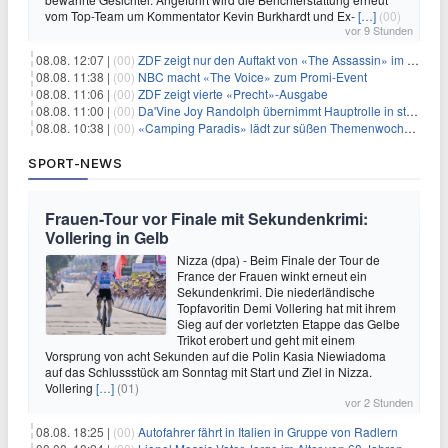
vom Top-Team um Kommentator Kevin Burkhardt und Ex-
[…]
(00)
vor 9 Stunden
08.08. 12:07 |
(00)
ZDF zeigt nur den Auftakt von «The Assassin» im Fernsehen
08.08. 11:38 |
(00)
NBC macht «The Voice» zum Promi-Event
08.08. 11:06 |
(00)
ZDF zeigt vierte «Precht»-Ausgabe
08.08. 11:00 |
(00)
Da'Vine Joy Randolph übernimmt Hauptrolle in starbesetzter schwarzer Komödie
08.08. 10:38 |
(00)
«Camping Paradis» lädt zur süßen Themenwoche ein
SPORT-NEWS
Frauen-Tour vor Finale mit Sekundenkrimi:
Vollering in Gelb
Nizza (dpa) - Beim Finale der Tour de
France der Frauen winkt erneut ein
Sekundenkrimi. Die niederländische
Topfavoritin Demi Vollering hat mit ihrem
Sieg auf der vorletzten Etappe das Gelbe
Trikot erobert und geht mit einem
Vorsprung von acht Sekunden auf die Polin Kasia Niewiadoma
auf das Schlussstück am Sonntag mit Start und Ziel in Nizza.
Vollering
[…]
(01)
vor 2 Stunden
08.08. 18:25 |
(00)
Autofahrer fährt in Italien in Gruppe von Radlern