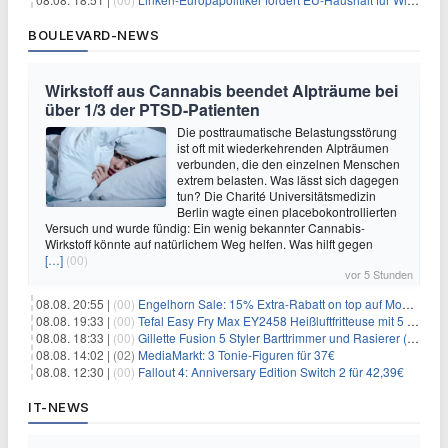
BOULEVARD-NEWS
Wirkstoff aus Cannabis beendet Alpträume bei
über 1/3 der PTSD-Patienten
Die posttraumatische Belastungsstörung
ist oft mit wiederkehrenden Alpträumen
verbunden, die den einzelnen Menschen
extrem belasten. Was lässt sich dagegen
tun? Die Charité Universitätsmedizin
Berlin wagte einen placebokontrollierten
Versuch und wurde fündig: Ein wenig bekannter Cannabis-
Wirkstoff könnte auf natürlichem Weg helfen. Was hilft gegen
[…]
(00)
vor 5 Stunden
08.08. 20:55 |
(00)
Engelhorn Sale: 15% Extra-Rabatt on top auf Mode- und Sport-Artikel
08.08. 19:33 |
(00)
Tefal Easy Fry Max EY2458 Heißluftfritteuse mit 5 Litern für 64,99€
08.08. 18:33 |
(00)
Gillette Fusion 5 Styler Barttrimmer und Rasierer (All in One) für 16€
08.08. 14:02 |
(02)
MediaMarkt: 3 Tonie-Figuren für 37€
08.08. 12:30 |
(00)
Fallout 4: Anniversary Edition Switch 2 für 42,39€
IT-NEWS