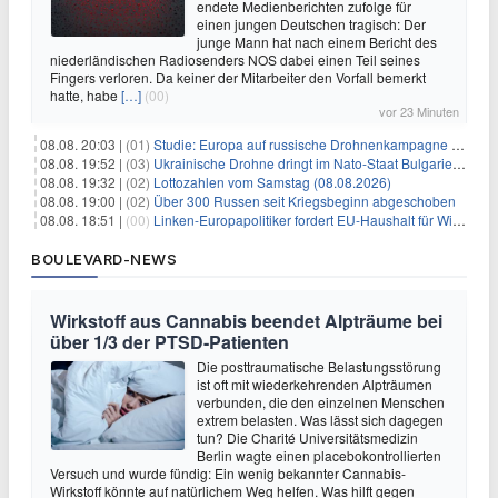
endete Medienberichten zufolge für
einen jungen Deutschen tragisch: Der
junge Mann hat nach einem Bericht des
niederländischen Radiosenders NOS dabei einen Teil seines
Fingers verloren. Da keiner der Mitarbeiter den Vorfall bemerkt
hatte, habe
[…]
(00)
vor 23 Minuten
08.08. 20:03 |
(01)
Studie: Europa auf russische Drohnenkampagne unzureichend vorbereitet
08.08. 19:52 |
(03)
Ukrainische Drohne dringt im Nato-Staat Bulgarien ein
08.08. 19:32 |
(02)
Lottozahlen vom Samstag (08.08.2026)
08.08. 19:00 |
(02)
Über 300 Russen seit Kriegsbeginn abgeschoben
08.08. 18:51 |
(00)
Linken-Europapolitiker fordert EU-Haushalt für Wirtschaftsumbau
BOULEVARD-NEWS
Wirkstoff aus Cannabis beendet Alpträume bei
über 1/3 der PTSD-Patienten
Die posttraumatische Belastungsstörung
ist oft mit wiederkehrenden Alpträumen
verbunden, die den einzelnen Menschen
extrem belasten. Was lässt sich dagegen
tun? Die Charité Universitätsmedizin
Berlin wagte einen placebokontrollierten
Versuch und wurde fündig: Ein wenig bekannter Cannabis-
Wirkstoff könnte auf natürlichem Weg helfen. Was hilft gegen