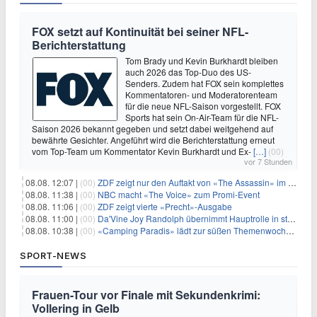
FOX setzt auf Kontinuität bei seiner NFL-
Berichterstattung
Tom Brady und Kevin Burkhardt bleiben
auch 2026 das Top-Duo des US-
Senders. Zudem hat FOX sein komplettes
Kommentatoren- und Moderatorenteam
für die neue NFL-Saison vorgestellt. FOX
Sports hat sein On-Air-Team für die NFL-
Saison 2026 bekannt gegeben und setzt dabei weitgehend auf
bewährte Gesichter. Angeführt wird die Berichterstattung erneut
vom Top-Team um Kommentator Kevin Burkhardt und Ex-
[…]
(00)
vor 7 Stunden
08.08. 12:07 |
(00)
ZDF zeigt nur den Auftakt von «The Assassin» im Fernsehen
08.08. 11:38 |
(00)
NBC macht «The Voice» zum Promi-Event
08.08. 11:06 |
(00)
ZDF zeigt vierte «Precht»-Ausgabe
08.08. 11:00 |
(00)
Da'Vine Joy Randolph übernimmt Hauptrolle in starbesetzter schwarzer Komödie
08.08. 10:38 |
(00)
«Camping Paradis» lädt zur süßen Themenwoche ein
SPORT-NEWS
Frauen-Tour vor Finale mit Sekundenkrimi:
Vollering in Gelb