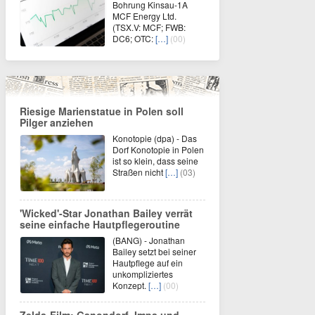
Bohrung Kinsau-1A
MCF Energy Ltd.
(TSX.V: MCF; FWB:
DC6; OTC:
[…]
(00)
Riesige Marienstatue in Polen soll
Pilger anziehen
Konotopie (dpa) - Das
Dorf Konotopie in Polen
ist so klein, dass seine
Straßen nicht
[…]
(03)
'Wicked'-Star Jonathan Bailey verrät
seine einfache Hautpflegeroutine
(BANG) - Jonathan
Bailey setzt bei seiner
Hautpflege auf ein
unkompliziertes
Konzept.
[…]
(00)