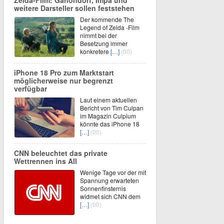
Zelda-Film: Ganondorf, Impa und
weitere Darsteller sollen feststehen
Der kommende The
Legend of Zelda -Film
nimmt bei der
Besetzung immer
konkretere
[…]
(00)
iPhone 18 Pro zum Marktstart
möglicherweise nur begrenzt
verfügbar
Laut einem aktuellen
Bericht von Tim Culpan
im Magazin Culpium
könnte das iPhone 18
[…]
(00)
CNN beleuchtet das private
Wettrennen ins All
Wenige Tage vor der mit
Spannung erwarteten
Sonnenfinsternis
widmet sich CNN dem
[…]
(00)