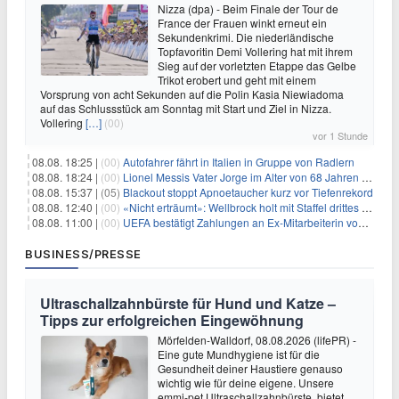
Nizza (dpa) - Beim Finale der Tour de
France der Frauen winkt erneut ein
Sekundenkrimi. Die niederländische
Topfavoritin Demi Vollering hat mit ihrem
Sieg auf der vorletzten Etappe das Gelbe
Trikot erobert und geht mit einem
Vorsprung von acht Sekunden auf die Polin Kasia Niewiadoma
auf das Schlussstück am Sonntag mit Start und Ziel in Nizza.
Vollering
[…]
(00)
vor 1 Stunde
08.08. 18:25 |
(00)
Autofahrer fährt in Italien in Gruppe von Radlern
08.08. 18:24 |
(00)
Lionel Messis Vater Jorge im Alter von 68 Jahren gestorben
08.08. 15:37 |
(05)
Blackout stoppt Apnoetaucher kurz vor Tiefenrekord
08.08. 12:40 |
(00)
«Nicht erträumt»: Wellbrock holt mit Staffel drittes EM-Gold
08.08. 11:00 |
(00)
UEFA bestätigt Zahlungen an Ex-Mitarbeiterin von Infantino
BUSINESS/PRESSE
Ultraschallzahnbürste für Hund und Katze –
Tipps zur erfolgreichen Eingewöhnung
Mörfelden-Walldorf, 08.08.2026 (lifePR) -
Eine gute Mundhygiene ist für die
Gesundheit deiner Haustiere genauso
wichtig wie für deine eigene. Unsere
emmi-pet Ultraschallzahnbürste bietet