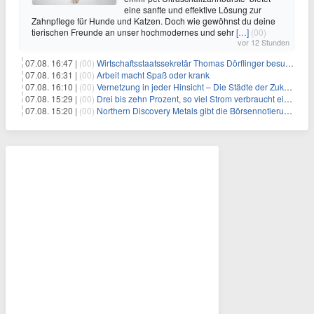
eine sanfte und effektive Lösung zur
Zahnpflege für Hunde und Katzen. Doch wie gewöhnst du deine
tierischen Freunde an unser hochmodernes und sehr
[…]
(00)
vor 12 Stunden
07.08. 16:47 |
(00)
Wirtschaftsstaatssekretär Thomas Dörflinger besucht Handwerksbetrieb im Kammerbezirk Freiburg
07.08. 16:31 |
(00)
Arbeit macht Spaß oder krank
07.08. 16:10 |
(00)
Vernetzung in jeder Hinsicht – Die Städte der Zukunft sind grün-blau
07.08. 15:29 |
(00)
Drei bis zehn Prozent, so viel Strom verbraucht ein Aufzug im Gebäude
07.08. 15:20 |
(00)
Northern Discovery Metals gibt die Börsennotierung an der Frankfurter Wertpapierbörse bekannt