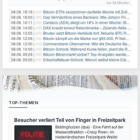
vor 33 Minuten
08.08. 18:19 |
(00)
Bitcoin-ETFs verzeichnen perfekte Woche mit Zuflüssen auf 3-Monats-Hoch
08.08. 18:00 |
(00)
Das Vermächtnis eines Bankiers: Wie Johann Friedrich Städel sein Imperium unsterblich machte
08.08. 16:11 |
(00)
Cardano (ADA) steigt um 18% in einer Woche: Steht ein Kurs von $0,30 bevor?
08.08. 14:00 |
(00)
DAX knackt erneut Rekordmarke – Zalando-Aktie crasht nach Quartalszahlen
08.08. 13:55 |
(00)
Bhutan setzt Bitcoin-Verkäufe fort: Aktuelle BTC-Transaktionen
08.08. 12:09 |
(00)
Bitcoin kämpft um die Marke von $65.000, Pi Network gewinnt an Unterstützung
08.08. 12:00 |
(00)
Commerzbank-Übernahme: Wie die Deutsche Bank im Schatten zum großen Gewinner wird
08.08. 10:00 |
(00)
Bitcoin-Schock: Während Kurse fallen, plant die Regierung die Steuer-Bombe
08.08. 09:29 |
(00)
Bitcoin-Bärenmarkt vorbei? Top-Analysten werden optimistisch, aber die Geschichte sagt etwas anderes
08.08. 09:00 |
(00)
Erbschaftsteuer-Schock: Warum selbst kleine Erbschaften den Fiskus Millionen kosten
TOP-THEMEN
Besucher verliert Teil von Finger in Freizeitpark
Biddinghuizen (dpa) - Eine Fahrt auf der
Wasserattraktion «Crazy River» im
niederländischen Freizeitpark Walibi