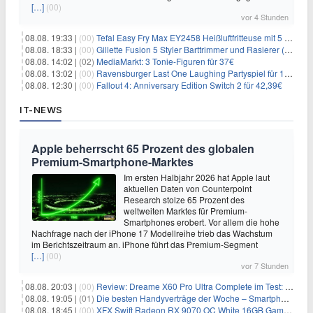
[…]
(00)
vor 4 Stunden
08.08. 19:33 |
(00)
Tefal Easy Fry Max EY2458 Heißluftfritteuse mit 5 Litern für 64,99€
08.08. 18:33 |
(00)
Gillette Fusion 5 Styler Barttrimmer und Rasierer (All in One) für 16€
08.08. 14:02 |
(02)
MediaMarkt: 3 Tonie-Figuren für 37€
08.08. 13:02 |
(00)
Ravensburger Last One Laughing Partyspiel für 14,04€
08.08. 12:30 |
(00)
Fallout 4: Anniversary Edition Switch 2 für 42,39€
IT-NEWS
Apple beherrscht 65 Prozent des globalen
Premium-Smartphone-Marktes
Im ersten Halbjahr 2026 hat Apple laut
aktuellen Daten von Counterpoint
Research stolze 65 Prozent des
weltweiten Marktes für Premium-
Smartphones erobert. Vor allem die hohe
Nachfrage nach der iPhone 17 Modellreihe trieb das Wachstum
im Berichtszeitraum an. iPhone führt das Premium-Segment
[…]
(00)
vor 7 Stunden
08.08. 20:03 |
(00)
Review: Dreame X60 Pro Ultra Complete im Test: 42.000 Pa, 100 °C Moppwäsche & erstaunlich viel Technik in nur 8,9 cm Höhe
08.08. 19:05 |
(01)
Die besten Handyverträge der Woche – Smartphone-Tarife & SIM-Only im Überblick
08.08. 18:45 |
(00)
XFX Swift Radeon RX 9070 OC White 16GB Gaming-Grafikkarte für 579€