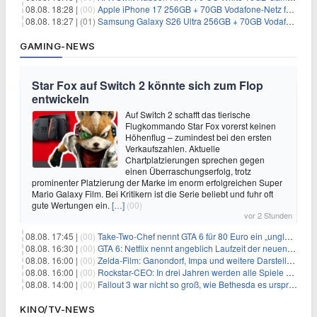
08.08. 18:28 |
(00)
Apple iPhone 17 256GB + 70GB Vodafone-Netz für 34,99€/Monat (effektiv 6,41€/Monat)
08.08. 18:27 |
(01)
Samsung Galaxy S26 Ultra 256GB + 70GB Vodafone-Netz für 34,99€/Monat (effektiv 4,74€/Monat)
GAMING-NEWS
Star Fox auf Switch 2 könnte sich zum Flop
entwickeln
Auf Switch 2 schafft das tierische
Flugkommando Star Fox vorerst keinen
Höhenflug – zumindest bei den ersten
Verkaufszahlen. Aktuelle
Chartplatzierungen sprechen gegen
einen Überraschungserfolg, trotz
prominenter Platzierung der Marke im enorm erfolgreichen Super
Mario Galaxy Film. Bei Kritikern ist die Serie beliebt und fuhr oft
gute Wertungen ein.
[…]
(00)
vor 2 Stunden
08.08. 17:45 |
(00)
Take-Two-Chef nennt GTA 6 für 80 Euro ein „unglaubliches Schnäppchen“
08.08. 16:30 |
(00)
GTA 6: Netflix nennt angeblich Laufzeit der neuen Gameplay-Präsentation
08.08. 16:00 |
(00)
Zelda-Film: Ganondorf, Impa und weitere Darsteller sollen feststehen
08.08. 16:00 |
(00)
Rockstar-CEO: In drei Jahren werden alle Spiele gestreamt
08.08. 14:00 |
(00)
Fallout 3 war nicht so groß, wie Bethesda es ursprünglich wollte
KINO/TV-NEWS