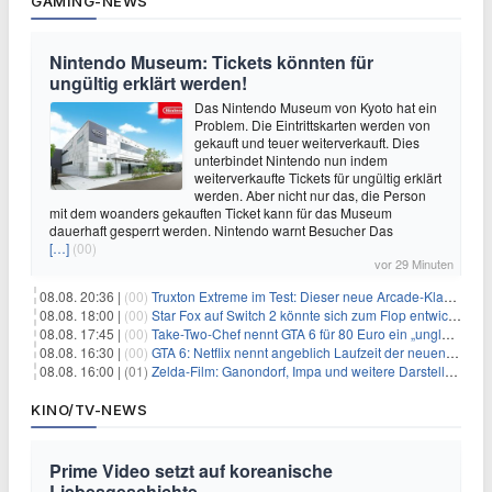
GAMING-NEWS
Nintendo Museum: Tickets könnten für
ungültig erklärt werden!
Das Nintendo Museum von Kyoto hat ein
Problem. Die Eintrittskarten werden von
gekauft und teuer weiterverkauft. Dies
unterbindet Nintendo nun indem
weiterverkaufte Tickets für ungültig erklärt
werden. Aber nicht nur das, die Person
mit dem woanders gekauften Ticket kann für das Museum
dauerhaft gesperrt werden. Nintendo warnt Besucher Das
[…]
(00)
vor 29 Minuten
08.08. 20:36 |
(00)
Truxton Extreme im Test: Dieser neue Arcade-Klassiker verzeiht dir gar nichts
08.08. 18:00 |
(00)
Star Fox auf Switch 2 könnte sich zum Flop entwickeln
08.08. 17:45 |
(00)
Take-Two-Chef nennt GTA 6 für 80 Euro ein „unglaubliches Schnäppchen“
08.08. 16:30 |
(00)
GTA 6: Netflix nennt angeblich Laufzeit der neuen Gameplay-Präsentation
08.08. 16:00 |
(01)
Zelda-Film: Ganondorf, Impa und weitere Darsteller sollen feststehen
KINO/TV-NEWS
Prime Video setzt auf koreanische
Liebesgeschichte