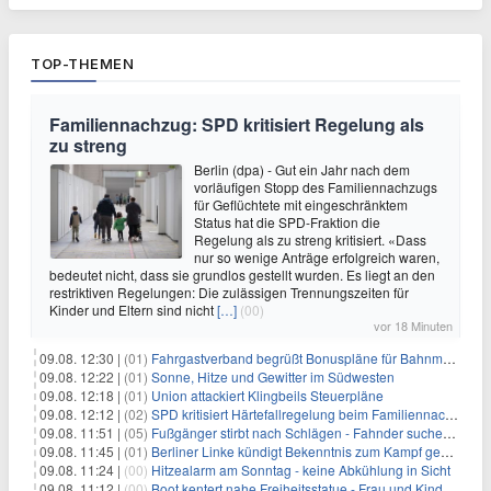
TOP-THEMEN
Familiennachzug: SPD kritisiert Regelung als
zu streng
Berlin (dpa) - Gut ein Jahr nach dem
vorläufigen Stopp des Familiennachzugs
für Geflüchtete mit eingeschränktem
Status hat die SPD-Fraktion die
Regelung als zu streng kritisiert. «Dass
nur so wenige Anträge erfolgreich waren,
bedeutet nicht, dass sie grundlos gestellt wurden. Es liegt an den
restriktiven Regelungen: Die zulässigen Trennungszeiten für
Kinder und Eltern sind nicht
[…]
(00)
vor 18 Minuten
09.08. 12:30 |
(01)
Fahrgastverband begrüßt Bonuspläne für Bahnmanager
09.08. 12:22 |
(01)
Sonne, Hitze und Gewitter im Südwesten
09.08. 12:18 |
(01)
Union attackiert Klingbeils Steuerpläne
09.08. 12:12 |
(02)
SPD kritisiert Härtefallregelung beim Familiennachzug als zu streng
09.08. 11:51 |
(05)
Fußgänger stirbt nach Schlägen - Fahnder suchen Autofahrer
09.08. 11:45 |
(01)
Berliner Linke kündigt Bekenntnis zum Kampf gegen Antisemitismus an
09.08. 11:24 |
(00)
Hitzealarm am Sonntag - keine Abkühlung in Sicht
09.08. 11:12 |
(00)
Boot kentert nahe Freiheitsstatue - Frau und Kind sterben