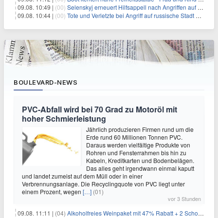
09.08. 10:49 |
(00)
Selenskyj erneuert Hilfsappell nach Angriffen auf mehrere Städte
09.08. 10:44 |
(00)
Tote und Verletzte bei Angriff auf russische Stadt Belgorod
BOULEVARD-NEWS
PVC-Abfall wird bei 70 Grad zu Motoröl mit
hoher Schmierleistung
Jährlich produzieren Firmen rund um die
Erde rund 60 Millionen Tonnen PVC.
Daraus werden vielfältige Produkte von
Rohren und Fensterrahmen bis hin zu
Kabeln, Kreditkarten und Bodenbelägen.
Das alles geht irgendwann einmal kaputt
und landet zumeist auf dem Müll oder in einer
Verbrennungsanlage. Die Recyclingquote von PVC liegt unter
einem Prozent, wegen
[…]
(01)
vor 3 Stunden
09.08. 11:11 |
(04)
Alkoholfreies Weinpaket mit 47% Rabatt + 2 Schott Zwiesel Gläser GRATIS für 29,99€