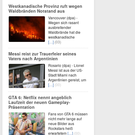
Westkanadische Provinz ruft wegen
Waldbränden Notstand aus
Vancouver (dpa) -
Wegen sich rasant
ausbreitender
Waldbrände hat die
westkanadische
[…]
(03)
Messi reist zur Trauerfeier seines
Vaters nach Argentinien
Rosario (dpa) - Lionel
Messi ist aus der US-
Stadt Miami nach
Argentinien gereist, um
[…]
(00)
GTA 6: Netflix nennt angeblich
Laufzeit der neuen Gameplay-
Präsentation
Fans von GTA 6 müssen
nicht mehr lange auf
neue Bilder aus
Rockstars heiß
erwartetem
[…]
(00)