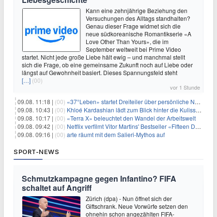
Kann eine zehnjährige Beziehung den
Versuchungen des Alltags standhalten?
Genau dieser Frage widmet sich die
neue südkoreanische Romantikserie «A
Love Other Than Yours», die im
September weltweit bei Prime Video
startet. Nicht jede große Liebe hält ewig – und manchmal stellt
sich die Frage, ob eine gemeinsame Zukunft noch auf Liebe oder
längst auf Gewohnheit basiert. Dieses Spannungsfeld steht
[…]
(00)
vor 1 Stunde
09.08. 11:18 |
(00)
«37°Leben» startet Dreiteiler über persönliche Neuanfänge
09.08. 10:43 |
(00)
Khloé Kardashian lädt zum Blick hinter die Kulissen ihres Freundeskreises
09.08. 10:17 |
(00)
«Terra X» beleuchtet den Wandel der Arbeitswelt
09.08. 09:42 |
(00)
Netflix verfilmt Vitor Martins' Bestseller «Fifteen Days»
09.08. 09:16 |
(00)
arte räumt mit dem Salieri-Mythos auf
SPORT-NEWS
Schmutzkampagne gegen Infantino? FIFA
schaltet auf Angriff
Zürich (dpa) - Nun öffnet sich der
Giftschrank. Neue Vorwürfe setzen den
ohnehin schon angezählten FIFA-