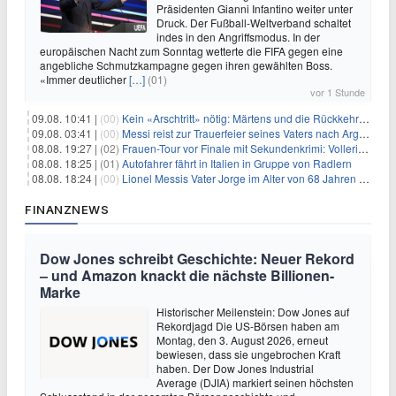
Präsidenten Gianni Infantino weiter unter
Druck. Der Fußball-Weltverband schaltet
indes in den Angriffsmodus. In der
europäischen Nacht zum Sonntag wetterte die FIFA gegen eine
angebliche Schmutzkampagne gegen ihren gewählten Boss.
«Immer deutlicher
[…]
(01)
vor 1 Stunde
09.08. 10:41 |
(00)
Kein «Arschtritt» nötig: Märtens und die Rückkehr nach Paris
09.08. 03:41 |
(00)
Messi reist zur Trauerfeier seines Vaters nach Argentinien
08.08. 19:27 |
(02)
Frauen-Tour vor Finale mit Sekundenkrimi: Vollering in Gelb
08.08. 18:25 |
(01)
Autofahrer fährt in Italien in Gruppe von Radlern
08.08. 18:24 |
(00)
Lionel Messis Vater Jorge im Alter von 68 Jahren gestorben
FINANZNEWS
Dow Jones schreibt Geschichte: Neuer Rekord
– und Amazon knackt die nächste Billionen-
Marke
Historischer Meilenstein: Dow Jones auf
Rekordjagd Die US-Börsen haben am
Montag, den 3. August 2026, erneut
bewiesen, dass sie ungebrochen Kraft
haben. Der Dow Jones Industrial
Average (DJIA) markiert seinen höchsten