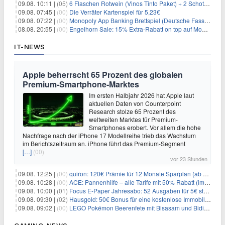
09.08. 10:11 |
(05)
6 Flaschen Rotwein (Vinos Tinto Paket) + 2 Schott Zwiesel Gläser für 25,99€ inkl. Versand
09.08. 07:45 |
(00)
Die Verräter Kartenspiel für 5,23€
09.08. 07:22 |
(00)
Monopoly App Banking Brettspiel (Deutsche Fassung) für 9,84€
08.08. 20:55 |
(00)
Engelhorn Sale: 15% Extra-Rabatt on top auf Mode- und Sport-Artikel
IT-NEWS
Apple beherrscht 65 Prozent des globalen
Premium-Smartphone-Marktes
Im ersten Halbjahr 2026 hat Apple laut
aktuellen Daten von Counterpoint
Research stolze 65 Prozent des
weltweiten Marktes für Premium-
Smartphones erobert. Vor allem die hohe
Nachfrage nach der iPhone 17 Modellreihe trieb das Wachstum
im Berichtszeitraum an. iPhone führt das Premium-Segment
[…]
(00)
vor 23 Stunden
09.08. 12:25 |
(00)
quiron: 120€ Prämie für 12 Monate Sparplan (ab 100€/Monat)
09.08. 10:28 |
(00)
ACE: Pannenhilfe – alle Tarife mit 50% Rabatt (im ersten Jahr)
09.08. 10:00 |
(01)
Focus E-Paper Jahresabo: 52 Ausgaben für 5€ statt 207,48€ – per Formular kündbar!
09.08. 09:30 |
(02)
Hausgold: 50€ Bonus für eine kostenlose Immobilienbewertung
09.08. 09:02 |
(00)
LEGO Pokémon Beerenfete mit Bisasam und Bidiza für 14,99€