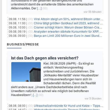
Schlussstand in der gesamten Börsengeschichte und
unterstreicht damit die anhaltende Stärke des amerikanischen
Aktienmarktes. Der
[…]
(00)
vor 55 Minuten
09.08. 11:56 |
(00)
Viral Altcoin steigt um 50%, während Bitcoin unter $65.000 fällt
09.08. 11:00 |
(00)
China tätigt größten Goldkauf seit 2023, während Goldpreis um 8% steigt
09.08. 10:00 |
(00)
Cramer schlägt Alarm: Warum dieser Börsen-Crash die beste Einstiegschance seit Monaten ist
09.08. 09:19 |
(00)
Analysten erwarten stärkste Kursumkehr für XRP, während Polymarket skeptisch bleibt
09.08. 09:00 |
(00)
Barça am Limit: 200 Millionen Euro in zwei Stunden – warum dieser Schuldentrip hochgefährlich wird
BUSINESS/PRESSE
Ist das Dach gegen alles versichert?
Kiel, 09.08.2026 (lifePR) - Es klingt so
einfach: Versicherungsvertrag
unterschreiben und zurücklehnen. Die
„Vollkasko-Mentalität“ vieler Hausbesitzer
und Hausverwaltungen kann sich im
Schadensfall rächen. Denn die Realität
sieht anders aus: „Unsere Dachdeckerbetriebe sind nach
Unwettern natürlich so schnell wie möglich bei betroffenen
Hausbesitzern“,
[…]
(00)
vor 5 Stunden
08.08. 08:00 |
(00)
Ultraschallzahnbürste für Hund und Katze – Tipps zur erfolgreichen Eingewöhnung
07.08. 16:47 |
(00)
Wirtschaftsstaatssekretär Thomas Dörflinger besucht Handwerksbetrieb im Kammerbezirk Freiburg