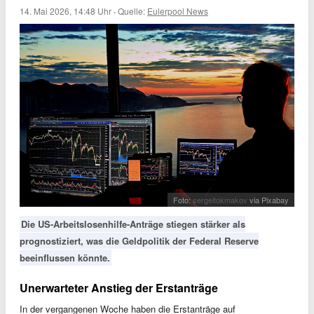
14. Mai 2026, 14:48 Uhr
·
Quelle:
Eulerpool News
Foto:
sergeitokmakov
via Pixabay
Die US-Arbeitslosenhilfe-Anträge stiegen stärker als
prognostiziert, was die Geldpolitik der Federal Reserve
beeinflussen könnte.
Unerwarteter Anstieg der Erstanträge
In der vergangenen Woche haben die Erstanträge auf