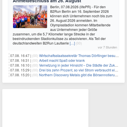
Anmeldeschluss am 26. August
Berlin, 07.08.2026 (lifePR) - Für den
B2Run Berlin am 16. September 2026
können sich Unternehmen noch bis zum
26. August 2026 anmelden. Im
Olympiastadion kommen Mitarbeitende
aus Unternehmen jeder Größe
zusammen, um die 5,7 Kilometer lange Strecke in der
beeindruckenden Stadionkulisse zu absolvieren. Als Teil der
deutschlandweiten B2Run Laufserie
[…]
(00)
vor 7 Stunden
07.08. 16:47 |
(00)
Wirtschaftsstaatssekretär Thomas Dörflinger besucht Handwerksbetrieb im Kammerbezirk Freiburg
07.08. 16:31 |
(00)
Arbeit macht Spaß oder krank
07.08. 16:10 |
(00)
Vernetzung in jeder Hinsicht – Die Städte der Zukunft sind grün-blau
07.08. 15:29 |
(00)
Drei bis zehn Prozent, so viel Strom verbraucht ein Aufzug im Gebäude
07.08. 15:20 |
(00)
Northern Discovery Metals gibt die Börsennotierung an der Frankfurter Wertpapierbörse bekannt