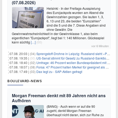
(07.08.2026)
Helsinki - In der Freitags-Ausspielung
des Eurojackpots wurden am Abend die
Gewinnzahlen gezogen. Sie lauten 1, 3,
6, 13 und 23, die beiden "Eurozahlen"
sind die 5 und die 7. Diese Angaben sind
ohne Gewähr. Die
Gewinnwahrscheinlichkeit in der Gewinnklasse 1, also beim
eigentlichen "Eurojackpot", liegt bei 1: 140 Millionen. Glücksspiel
kann süchtig
[…]
(00)
vor 6 Minuten
07.08. 20:03 |
(04)
Sprengstoff-Drohne in Leipzig: Russland sieht «Provokation»
07.08. 19:35 |
(00)
US-Senat stimmt für Gesetz zu Russland-Sanktionen
07.08. 18:40 |
(02)
Umfrage: 46 Prozent wollen Bundespräsident mit Politik-Erfahrung
07.08. 18:07 |
(08)
Forsa: 47 Prozent halten Merkel für geeignet als Bundespräsidentin
07.08. 17:49 |
(03)
Dax legt zu - SAP-Aktien gefragt
BOULEVARD-NEWS
Morgan Freeman denkt mit 89 Jahren nicht ans
Aufhören
(BANG) - Auch wenn er auf die 90
zugeht, denkt Morgan Freeman
überhaupt nicht daran, sich zur Ruhe zu