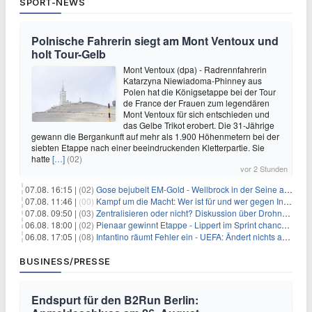
SPORT-NEWS
Polnische Fahrerin siegt am Mont Ventoux und
holt Tour-Gelb
Mont Ventoux (dpa) - Radrennfahrerin
Katarzyna Niewiadoma-Phinney aus
Polen hat die Königsetappe bei der Tour
de France der Frauen zum legendären
Mont Ventoux für sich entschieden und
das Gelbe Trikot erobert. Die 31-Jährige
gewann die Bergankunft auf mehr als 1.900 Höhenmetern bei der
siebten Etappe nach einer beeindruckenden Kletterpartie. Sie
hatte
[…]
(02)
vor 2 Stunden
07.08. 16:15 |
(02)
Gose bejubelt EM-Gold - Wellbrock in der Seine ausgebremst
07.08. 11:46 |
(00)
Kampf um die Macht: Wer ist für und wer gegen Infantino?
07.08. 09:50 |
(03)
Zentralisieren oder nicht? Diskussion über Drohnenabwehr
06.08. 18:00 |
(02)
Pienaar gewinnt Etappe - Lippert im Sprint chancenlos
06.08. 17:05 |
(08)
Infantino räumt Fehler ein - UEFA: Ändert nichts an Boykott
BUSINESS/PRESSE
Endspurt für den B2Run Berlin: