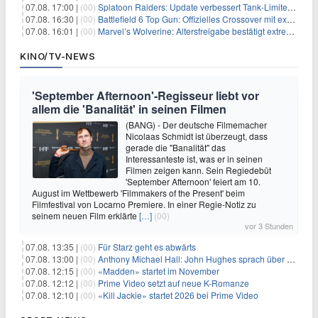
07.08. 17:00 |
(00)
Splatoon Raiders: Update verbessert Tank-Limiter und behebt Bugs
07.08. 16:30 |
(00)
Battlefield 6 Top Gun: Offizielles Crossover mit exklusiven Inhalten angekündigt
07.08. 16:01 |
(00)
Marvel’s Wolverine: Altersfreigabe bestätigt extreme Gewalt und düstere Szenen
KINO/TV-NEWS
'September Afternoon'-Regisseur liebt vor
allem die 'Banalität' in seinen Filmen
(BANG) - Der deutsche Filmemacher
Nicolaas Schmidt ist überzeugt, dass
gerade die "Banalität" das
Interessanteste ist, was er in seinen
Filmen zeigen kann. Sein Regiedebüt
'September Afternoon' feiert am 10.
August im Wettbewerb 'Filmmakers of the Present' beim
Filmfestival von Locarno Premiere. In einer Regie-Notiz zu
seinem neuen Film erklärte
[…]
(00)
vor 3 Stunden
07.08. 13:35 |
(00)
Für Starz geht es abwärts
07.08. 13:00 |
(00)
Anthony Michael Hall: John Hughes sprach über eine Fortsetzung von 'The Breakfast Club'
07.08. 12:15 |
(00)
«Madden» startet im November
07.08. 12:12 |
(00)
Prime Video setzt auf neue K-Romanze
07.08. 12:10 |
(00)
«Kill Jackie» startet 2026 bei Prime Video