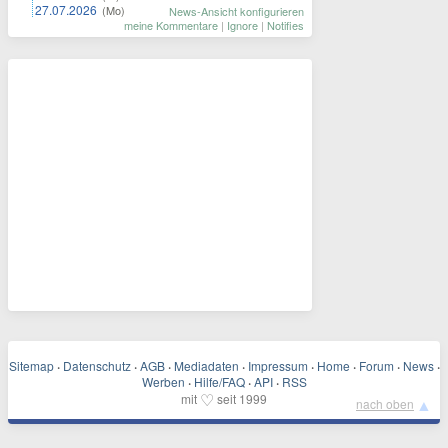
27.07.2026
(Mo)
News-Ansicht konfigurieren
meine Kommentare
|
Ignore
|
Notifies
Sitemap
·
Datenschutz
·
AGB
·
Mediadaten
·
Impressum
·
Home
·
Forum
·
News
·
Werben
·
Hilfe/FAQ
·
API
·
RSS
♡
mit
seit 1999
▲
nach oben