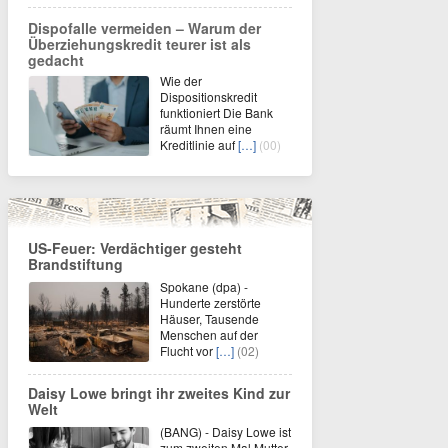
Dispofalle vermeiden – Warum der
Überziehungskredit teurer ist als
gedacht
Wie der
Dispositionskredit
funktioniert Die Bank
räumt Ihnen eine
Kreditlinie auf
[…]
(00)
US-Feuer: Verdächtiger gesteht
Brandstiftung
Spokane (dpa) -
Hunderte zerstörte
Häuser, Tausende
Menschen auf der
Flucht vor
[…]
(02)
Daisy Lowe bringt ihr zweites Kind zur
Welt
(BANG) - Daisy Lowe ist
zum zweiten Mal Mutter