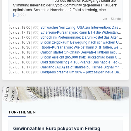
Trotz des erneuten Rückgangs bleibt die
Stimmung innerhalb der Krypto-Community gegenüber PI äußerst
optimistisch. Schlechte Nachrichten? Es ist schwierig, eine
[…]
(00)
vor 1 Stunde
07.08. 18:00 |
(00)
Schwacher Yen zwingt USA zur Intervention: Das größte Risiko seit 15 Jahren
07.08. 17:13 |
(00)
Ethereum-Kursanalyse: Kann ETH die Widerstände der gleitenden Durchschnitte überwinden?
07.08. 17:00 |
(00)
Schock im Portemonnaie: Darum kostet das Alter deutlich mehr als Sie denken
07.08. 16:59 |
(00)
Bitcoin zeigt kaum Bewegung nach schwachen US-Arbeitsmarktdaten, Fed-Zinserhöhungschancen sinken auf 44%
07.08. 16:36 |
(00)
Ripple-Kursanalyse: Wie tief kann XRP fallen, wenn die $1-Unterstützung am Wochenende verloren geht?
07.08. 16:18 |
(00)
Carbon startet On-Chain-Derivate-Plattform mit über 950 Märkten in einem Konto
07.08. 16:14 |
(00)
Bitcoin erreicht $65.000 trotz Rückschlag beim CLARITY Act und fehlendem US-Iran-Abkommen
07.08. 16:00 |
(00)
Gold durchbricht $ 4.100-Marke: Das hat die Fed-Entscheidung ausgelöst
07.08. 15:17 |
(00)
Cardano (ADA) zeigt starkes bullisches Signal mit Potenzial für 200% Kursanstieg
07.08. 15:00 |
(00)
Goldpreis crashte um 30% – jetzt zeigen neue Daten: War es berechtigt?
TOP-THEMEN
Gewinnzahlen Eurojackpot vom Freitag