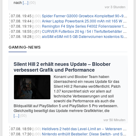
nach
[…]
(00)
vor 3 Stunden
07.08. 19:45 |
(00)
Spider Farmer G3000 Growbox-Komplettset 90×90×180 cm für 379,99€
07.08. 19:44 |
(00)
Anker Laptop Powerbank 25.000 mAh mit 165 W refurbished für 58,39€
07.08. 19:19 |
(00)
Remington F4 Style Series F4002 Folienrasierer für 18,99€
07.08. 18:55 |
(01)
CURVER Futterbox 20 kg / 54 l Tierfutterbehälter mit Rollen für 19,99€
07.08. 18:28 |
(00)
aloSIM eSIM mit 5 GB Datenvolumen kostenlos für Windscribe-Pro-Nutzer
GAMING-NEWS
Silent Hill 2 erhält neues Update – Bloober
verbessert Grafik und Performance
Konami und Bloober Team haben
überraschend ein neues Update für das
Silent Hill 2 Remake veröffentlicht. Patch
1.07 konzentriert sich vor allem auf
technische Verbesserungen und soll
sowohl die Performance als auch die
Bildqualität auf PlayStation 5 und PlayStation 5 Pro verbessern.
Gleichzeitig beseitigt das Update mehrere Grafikfehler, die
[…]
(00)
vor 50 Minuten
07.08. 18:59 |
(00)
Helldivers 2 hebt das Level-Limit an – Veteranen können endlich weiter aufsteigen
07.08. 17:30 |
(00)
Nintendo enthüllt Bestseller: Diese Switch- und Switch-2-Spiele verkaufen sich am besten