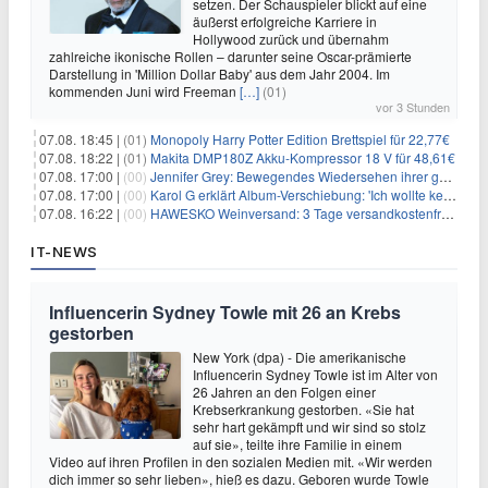
setzen. Der Schauspieler blickt auf eine
äußerst erfolgreiche Karriere in
Hollywood zurück und übernahm
zahlreiche ikonische Rollen – darunter seine Oscar-prämierte
Darstellung in 'Million Dollar Baby' aus dem Jahr 2004. Im
kommenden Juni wird Freeman
[…]
(01)
vor 3 Stunden
07.08. 18:45 |
(01)
Monopoly Harry Potter Edition Brettspiel für 22,77€
07.08. 18:22 |
(01)
Makita DMP180Z Akku-Kompressor 18 V für 48,61€
07.08. 17:00 |
(00)
Jennifer Grey: Bewegendes Wiedersehen ihrer geschiedenen Eltern kurz vor dem Tod ihrer Mutter
07.08. 17:00 |
(00)
Karol G erklärt Album-Verschiebung: 'Ich wollte keine persönliche Situation ausnutzen'
07.08. 16:22 |
(00)
HAWESKO Weinversand: 3 Tage versandkostenfrei bestellen (MBW 25€)
IT-NEWS
Influencerin Sydney Towle mit 26 an Krebs
gestorben
New York (dpa) - Die amerikanische
Influencerin Sydney Towle ist im Alter von
26 Jahren an den Folgen einer
Krebserkrankung gestorben. «Sie hat
sehr hart gekämpft und wir sind so stolz
auf sie», teilte ihre Familie in einem
Video auf ihren Profilen in den sozialen Medien mit. «Wir werden
dich immer so sehr lieben», hieß es dazu. Geboren wurde Towle