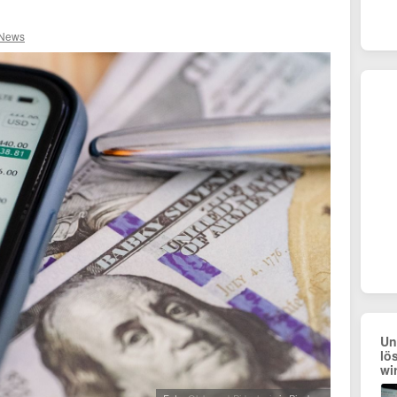
 News
Un
lö
wi