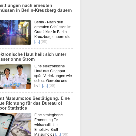
mittlungen nach erneuten
hüssen in Berlin-Kreuzberg dauern
Berlin - Nach den
erneuten Schüssen im
Graefekiez in Berlin-
Kreuzberg dauern die
[…]
(00)
ektronische Haut heilt sich unter
sser ohne Strom
Eine elektronische
Haut aus Singapur
spürt Verletzungen wie
echtes Gewebe und
heilt
[…]
(00)
ett Matsumotos Bestätigung: Eine
ue Richtung für das Bureau of
bor Statistics
Eine strategische
Ernennung für
wirtschaftliche
Einblicke Brett
Matsumotos
[…]
(00)