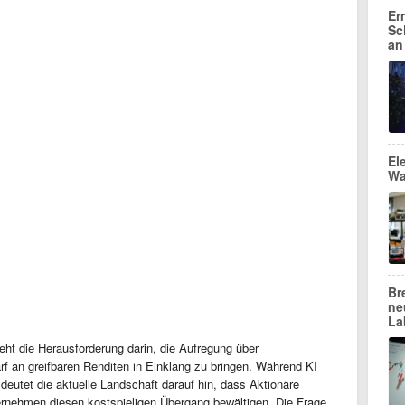
Er
Sc
an
El
Wa
Br
ne
La
eht die Herausforderung darin, die Aufregung über
rf an greifbaren Renditen in Einklang zu bringen. Während KI
 deutet die aktuelle Landschaft darauf hin, dass Aktionäre
rnehmen diesen kostspieligen Übergang bewältigen. Die Frage