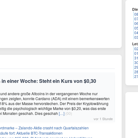
Di
0
0
0
0
0
0
Let
0
0
3
3
2
2
2
in einer Woche: Steht ein Kurs von $0,30
 und andere große Altcoins in der vergangenen Woche nur
gen zeigten, konnte Cardano (ADA) mit einem bemerkenswerten
 18% aus der Masse hervorstechen. Der Preis der Kryptowährung
zeitig die psychologisch wichtige Marke von $0,20, was das erste
wei Monaten geschah. Dies geschah
[…]
(00)
vor 1 Stunde
rdmarke – Zalando-Aktie crasht nach Quartalszahlen
käufe fort: Aktuelle BTC-Transaktionen