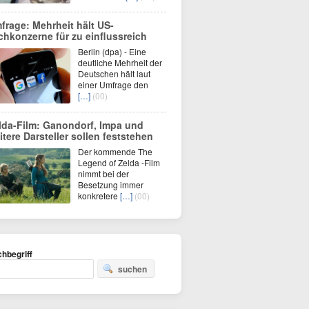
frage: Mehrheit hält US-
chkonzerne für zu einflussreich
Berlin (dpa) - Eine
deutliche Mehrheit der
Deutschen hält laut
einer Umfrage den
[…]
(00)
lda-Film: Ganondorf, Impa und
itere Darsteller sollen feststehen
Der kommende The
Legend of Zelda -Film
nimmt bei der
Besetzung immer
konkretere
[…]
(00)
hbegriff
suchen