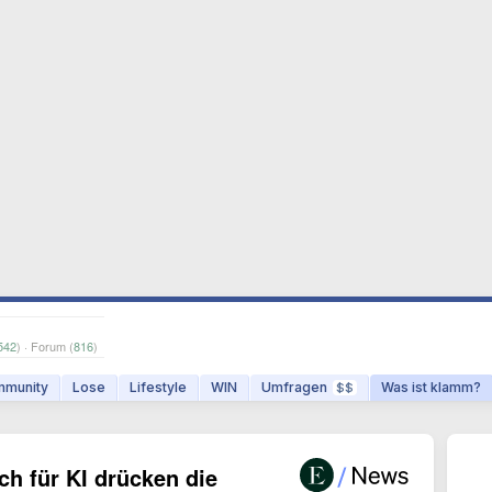
542
) · Forum (
816
)
munity
Lose
Lifestyle
WIN
Umfragen
Was ist klamm?
$$
h für KI drücken die