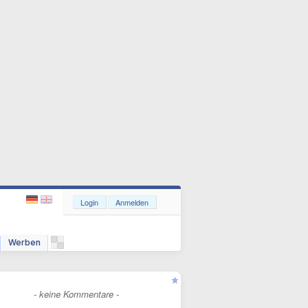
Login
Anmelden
Werben
- keine Kommentare -