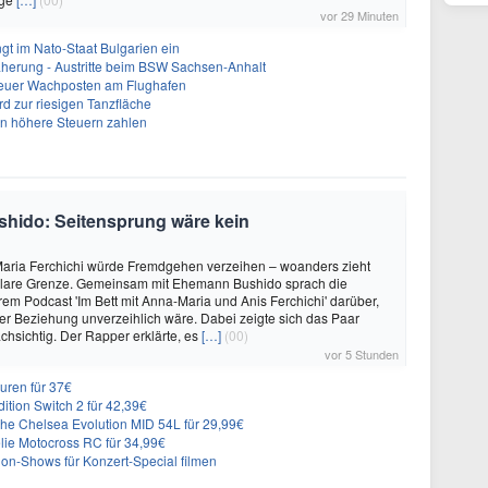
vor 29 Minuten
gt im Nato-Staat Bulgarien ein
herung - Austritte beim BSW Sachsen-Anhalt
Neuer Wachposten am Flughafen
rd zur riesigen Tanzfläche
en höhere Steuern zahlen
shido: Seitensprung wäre kein
aria Ferchichi würde Fremdgehen verzeihen – woanders zieht
 klare Grenze. Gemeinsam mit Ehemann Bushido sprach die
hrem Podcast 'Im Bett mit Anna-Maria und Anis Ferchichi' darüber,
iner Beziehung unverzeihlich wäre. Dabei zeigte sich das Paar
hsichtig. Der Rapper erklärte, es
[…]
(00)
vor 5 Stunden
uren für 37€
dition Switch 2 für 42,39€
he Chelsea Evolution MID 54L für 29,99€
ie Motocross RC für 34,99€
on-Shows für Konzert-Special filmen