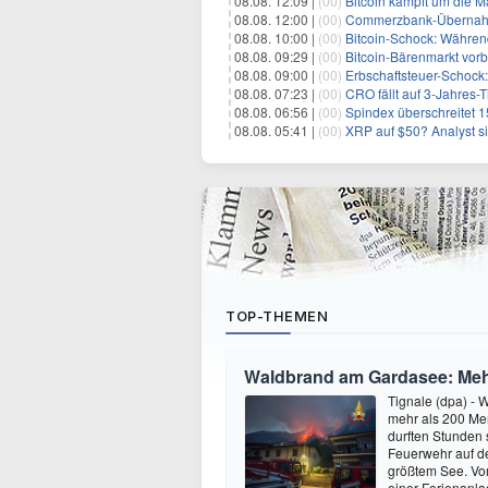
08.08. 12:09 |
(00)
Bitcoin kämpft um die M
08.08. 12:00 |
(00)
Commerzbank-Übernahme
08.08. 10:00 |
(00)
Bitcoin-Schock: Während
08.08. 09:29 |
(00)
Bitcoin-Bärenmarkt vorbei?
08.08. 09:00 |
(00)
Erbschaftsteuer-Schock:
08.08. 07:23 |
(00)
CRO fällt auf 3-Jahres-
08.08. 06:56 |
(00)
Spindex überschreitet 1
08.08. 05:41 |
(00)
XRP auf $50? Analyst sie
TOP-THEMEN
Waldbrand am Gardasee: Mehr
Tignale (dpa) -
mehr als 200 Men
durften Stunden
Feuerwehr auf d
größtem See. Vor
einer Ferienanl