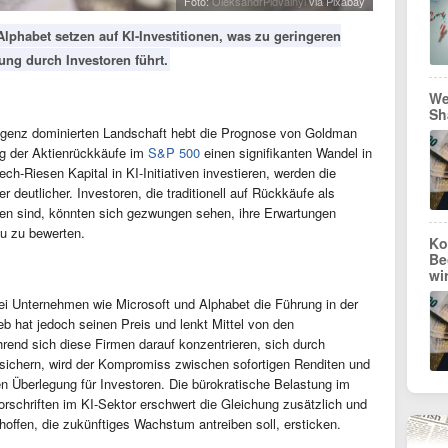
Foto:
OleksandrPidvalnyi
via Pixabay
phabet setzen auf KI-Investitionen, was zu geringeren
ng durch Investoren führt.
We
Sh
lligenz dominierten Landschaft hebt die Prognose von Goldman
eg der Aktienrückkäufe im
S&P 500
einen signifikanten Wandel in
ch-Riesen Kapital in KI-Initiativen investieren, werden die
deutlicher. Investoren, die traditionell auf Rückkäufe als
en sind, könnten sich gezwungen sehen, ihre Erwartungen
u zu bewerten.
Ko
Be
wi
bei Unternehmen wie Microsoft und Alphabet die Führung in der
b hat jedoch seinen Preis und lenkt Mittel von den
end sich diese Firmen darauf konzentrieren, sich durch
 sichern, wird der Kompromiss zwischen sofortigen Renditen und
en Überlegung für Investoren. Die bürokratische Belastung im
schriften im KI-Sektor erschwert die Gleichung zusätzlich und
 hoffen, die zukünftiges Wachstum antreiben soll, ersticken.