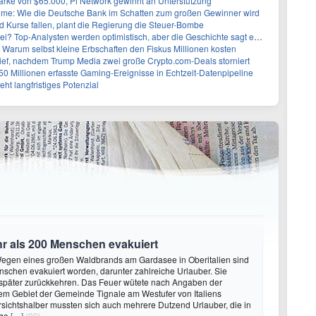
arke von $65.000, Pi Network gewinnt an Unterstützung
: Wie die Deutsche Bank im Schatten zum großen Gewinner wird
 Kurse fallen, plant die Regierung die Steuer-Bombe
 Top-Analysten werden optimistisch, aber die Geschichte sagt etwas anderes
 Warum selbst kleine Erbschaften den Fiskus Millionen kosten
Tief, nachdem Trump Media zwei große Crypto.com-Deals storniert
50 Millionen erfasste Gaming-Ereignisse in Echtzeit-Datenpipeline
ht langfristiges Potenzial
 als 200 Menschen evakuiert
 Wegen eines großen Waldbrands am Gardasee in Oberitalien sind
schen evakuiert worden, darunter zahlreiche Urlauber. Sie
 später zurückkehren. Das Feuer wütete nach Angaben der
em Gebiet der Gemeinde Tignale am Westufer von Italiens
sichtshalber mussten sich auch mehrere Dutzend Urlauber, die in
age
[…]
(00)