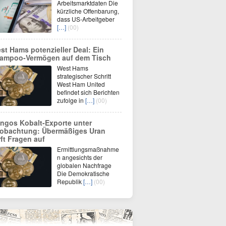
Arbeitsmarktdaten Die
kürzliche Offenbarung,
dass US-Arbeitgeber
[…]
(00)
st Hams potenzieller Deal: Ein
ampoo-Vermögen auf dem Tisch
West Hams
strategischer Schritt
West Ham United
befindet sich Berichten
zufolge in
[…]
(00)
ngos Kobalt-Exporte unter
obachtung: Übermäßiges Uran
rft Fragen auf
Ermittlungsmaßnahme
n angesichts der
globalen Nachfrage
Die Demokratische
Republik
[…]
(00)