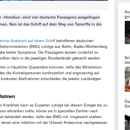
Au
ge
 «Hondius» sind vier deutsche Passagiere ausgeflogen
en. Nun ist das Schiff auf dem Weg von Teneriffa in die
avirus-Ausbruch auf einem Schiff
betroffenen deutschen
itsministerium (BMG) zufolge aus Berlin, Baden-Württemberg,
abe bisher Symptome. Die Passagiere wurden zunächst im
Sc
ollten dann in die jeweiligen Bundesländer gebracht werden.
st
rten in häusliche Quarantäne kommen, teilte das Ministerium
en die Kontaktpersonen kontinuierlich und engmaschig auf
 konkreten Maßnahmen entscheiden die jeweils zuständigen
ufatmen
Ös
 Krankheit kann es Experten zufolge bei diesem Erreger bis zu
Gr
son erkranken sollte, könne sie in speziellen Zentren nach
er behandelt werden, teilte das BMG mit. Insgesamt starben
i denen eine Infektion mit der Unterart Andesvirus nachgewiesen