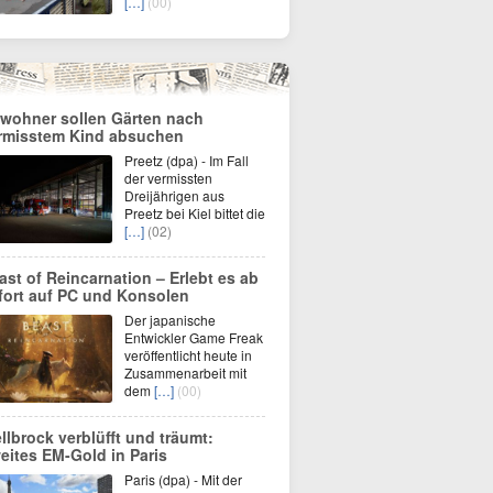
[…]
(00)
wohner sollen Gärten nach
rmisstem Kind absuchen
Preetz (dpa) - Im Fall
der vermissten
Dreijährigen aus
Preetz bei Kiel bittet die
[…]
(02)
ast of Reincarnation – Erlebt es ab
fort auf PC und Konsolen
Der japanische
Entwickler Game Freak
veröffentlicht heute in
Zusammenarbeit mit
dem
[…]
(00)
llbrock verblüfft und träumt:
eites EM-Gold in Paris
Paris (dpa) - Mit der