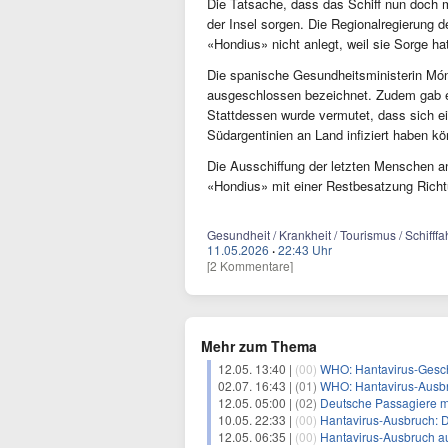
Die Tatsache, dass das Schiff nun doch m
der Insel sorgen. Die Regionalregierung d
«Hondius» nicht anlegt, weil sie Sorge 
Die spanische Gesundheitsministerin Móni
ausgeschlossen bezeichnet. Zudem gab e
Stattdessen wurde vermutet, dass sich ei
Südargentinien an Land infiziert haben k
Die Ausschiffung der letzten Menschen a
«Hondius» mit einer Restbesatzung Richt
Gesundheit / Krankheit / Tourismus / Schifff
11.05.2026
·
22:43 Uhr
[2 Kommentare]
Mehr zum Thema
12.05. 13:40 |
(00)
WHO: Hantavirus-Gesch
02.07. 16:43 |
(01)
WHO: Hantavirus-Ausb
12.05. 05:00 |
(02)
Deutsche Passagiere 
10.05. 22:33 |
(00)
Hantavirus-Ausbruch: D
12.05. 06:35 |
(00)
Hantavirus-Ausbruch au