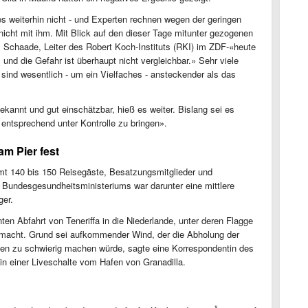
es weiterhin nicht - und Experten rechnen wegen der geringen
icht mit ihm. Mit Blick auf den dieser Tage mitunter gezogenen
 Schaade, Leiter des Robert Koch-Instituts (RKI) im ZDF-«heute
 und die Gefahr ist überhaupt nicht vergleichbar.» Sehr viele
sind wesentlich - um ein Vielfaches - ansteckender als das
annt und gut einschätzbar, hieß es weiter. Bislang sei es
entsprechend unter Kontrolle zu bringen».
am Pier fest
mt 140 bis 150 Reisegäste, Besatzungsmitglieder und
Bundesgesundheitsministeriums war darunter eine mittlere
ger.
ten Abfahrt von Teneriffa in die Niederlande, unter deren Flagge
gemacht. Grund sei aufkommender Wind, der die Abholung der
ten zu schwierig machen würde, sagte eine Korrespondentin des
n einer Liveschalte vom Hafen von Granadilla.