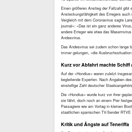
Einen größeren Anstieg der Fallzahl gibt 
Ansteckungsfähigkeit des Erregers auch n
Vergleich mit dem Coronavirus sagte Lars
journal»: «Das ist ein ganz anderes Virus,
andere Erreger wie etwa das Masernvirus 
Andesvirus.
Das Andesvirus sei zudem schon lange bek
immer gelungen, «die Ausbruchssituation 
Kurz vor Abfahrt machte Schiff 
Auf der «Hondius» waren zuletzt insgesa
begleitende Experten. Nach Angaben des 
einstellige Zahl deutscher Staatsangehöri
Die «Hondius» wurde kurz vor ihrer geplan
sie fährt, doch noch an einem Pier fest
Passagiere wie am Vortag in kleinen Boo
staatlichen spanischen TV-Sender RTVE i
Kritik und Ängste auf Teneriffa