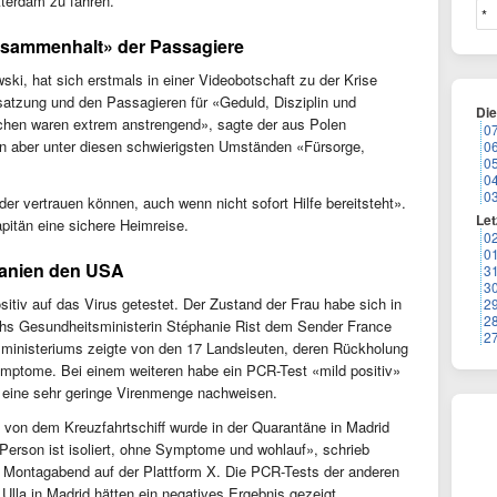
terdam zu fahren.
usammenhalt» der Passagiere
ki, hat sich erstmals in einer Videobotschaft zu der Krise
satzung und den Passagieren für «Geduld, Disziplin und
Di
chen waren extrem anstrengend», sagte der aus Polen
0
 aber unter diesen schwierigsten Umständen «Fürsorge,
0
0
0
0
 vertrauen können, auch wenn nicht sofort Hilfe bereitsteht».
Let
pitän eine sichere Heimreise.
0
0
Spanien den USA
3
3
itiv auf das Virus getestet. Der Zustand der Frau habe sich in
2
2
ichs Gesundheitsministerin Stéphanie Rist dem Sender France
2
ministeriums zeigte von den 17 Landsleuten, deren Rückholung
Symptome. Bei einem weiteren habe ein PCR-Test «mild positiv»
 eine sehr geringe Virenmenge nachweisen.
 von dem Kreuzfahrtschiff wurde in der Quarantäne in Madrid
 Person ist isoliert, ohne Symptome und wohlauf», schrieb
 Montagabend auf der Plattform X. Die PCR-Tests der anderen
lla in Madrid hätten ein negatives Ergebnis gezeigt.