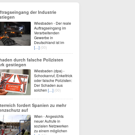
ftragseingang der Industrie
stiegen
Wiesbaden - Der reale
Auftragseingang im
Verarbeitenden
Gewerbe in
Deutschland ist im
[…]
(00)
haden durch falsche Polizisten
ark gestiegen
Wiesbaden (dpa) -
Schockanruf, Enkeltrick
oder falsche Polizisten:
Der Schaden aus
solchen
[…]
(00)
terreich fordert Spanien zu mehr
enzschutz auf
Wien - Angesichts
neuer Aufrufe in
sozialen Netzwerken
zu einem möglichen