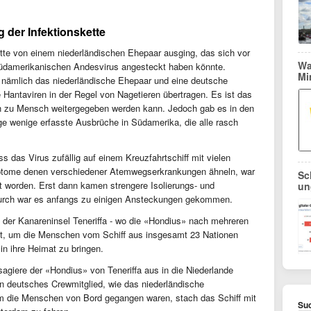
der Infektionskette
tte von einem niederländischen Ehepaar ausging, das sich vor
Wa
 südamerikanischen Andesvirus angesteckt haben könnte.
Mi
, nämlich das niederländische Ehepaar und eine deutsche
 Hantaviren in der Regel von Nagetieren übertragen. Es ist das
h zu Mensch weitergegeben werden kann. Jedoch gab es in den
e wenige erfasste Ausbrüche in Südamerika, die alle rasch
ss das Virus zufällig auf einem Kreuzfahrtschiff mit vielen
mptome denen verschiedener Atemwegserkrankungen ähneln, war
Sc
et worden. Erst dann kamen strengere Isolierungs- und
un
ch war es anfangs zu einigen Ansteckungen gekommen.
der Kanareninsel Teneriffa - wo die «Hondius» nach mehreren
et, um die Menschen vom Schiff aus insgesamt 23 Nationen
 in ihre Heimat zu bringen.
giere der «Hondius» von Teneriffa aus in die Niederlande
ein deutsches Crewmitglied, wie das niederländische
m die Menschen von Bord gegangen waren, stach das Schiff mit
Suc