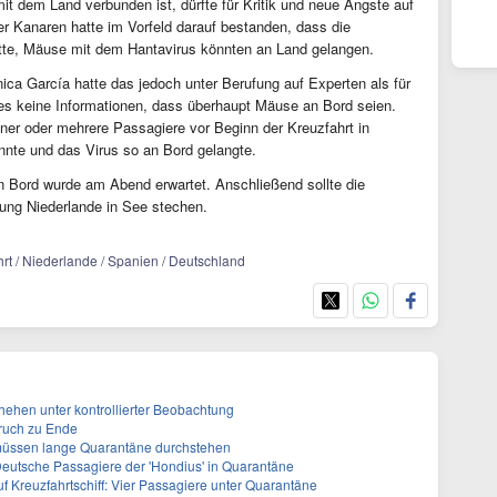
it dem Land verbunden ist, dürfte für Kritik und neue Ängste auf
er Kanaren hatte im Vorfeld darauf bestanden, dass die
hatte, Mäuse mit dem Hantavirus könnten an Land gelangen.
ca García hatte das jedoch unter Berufung auf Experten als für
s keine Informationen, dass überhaupt Mäuse an Bord seien.
ner oder mehrere Passagiere vor Beginn der Kreuzfahrt in
önnte und das Virus so an Bord gelangte.
n Bord wurde am Abend erwartet. Anschließend sollte die
ung Niederlande in See stechen.
ahrt / Niederlande / Spanien / Deutschland
ehen unter kontrollierter Beobachtung
ruch zu Ende
müssen lange Quarantäne durchstehen
eutsche Passagiere der 'Hondius' in Quarantäne
f Kreuzfahrtschiff: Vier Passagiere unter Quarantäne