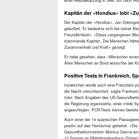
einer Restbesatzung in See, um nach Rot
Kapitän der «Hondius» lobt «Z
Der Kapitän der «Hondius», Jan Dobrogows
geäußert. Er bedankte sich bei seiner Be
Freundlichkeit». «Diese vergangenen Wo
stammende Kapitän. Die Menschen hätten
Zusammenhalt und Kraft» gezeigt.
Er habe gesehen, dass «Menschen einander
Allen Menschen an Bord wünschte der Ka
Positive Tests in Frankreich, 
Inzwischen wurde auch eine Französin pos
der Nacht verschlechtert, sagte Frankre
Inter. Nach Angaben des US-Gesundheits
die Regierung organisierte, einer milde 
angeschlagen. PCR-Tests können bereits
Auch einer der 14 spanischen Passagiere
positiv auf das Hantavirus getestet. «Die
Gesundheitsministerin Mónica García am
13 Spanier im Militärkrankenhaus Gómez U