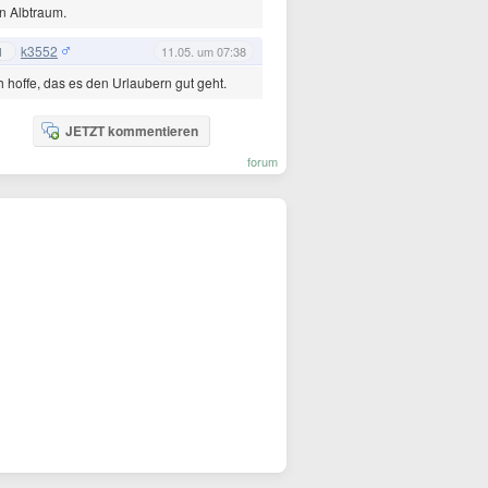
n Albtraum.
k3552
1
11.05. um 07:38
h hoffe, das es den Urlaubern gut geht.
JETZT kommentieren
forum