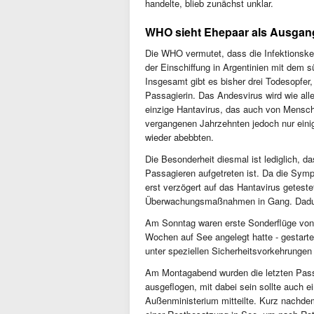
handelte, blieb zunächst unklar.
WHO sieht Ehepaar als Ausgang 
Die WHO vermutet, dass die Infektionske
der Einschiffung in Argentinien mit dem
Insgesamt gibt es bisher drei Todesopfer
Passagierin. Das Andesvirus wird wie alle
einzige Hantavirus, das auch von Mensc
vergangenen Jahrzehnten jedoch nur einig
wieder abebbten.
Die Besonderheit diesmal ist lediglich, da
Passagieren aufgetreten ist. Da die Sy
erst verzögert auf das Hantavirus getest
Überwachungsmaßnahmen in Gang. Dadur
Am Sonntag waren erste Sonderflüge von 
Wochen auf See angelegt hatte - gestart
unter speziellen Sicherheitsvorkehrungen
Am Montagabend wurden die letzten Passa
ausgeflogen, mit dabei sein sollte auch 
Außenministerium mitteilte. Kurz nachde