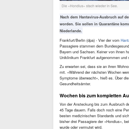
Die «Hondius» stach wieder in See.
Nach dem Hantavirus-Ausbruch auf der
worden. Sie sollen in Quarantäne komm
Niederlande.
Frankfurt/Berlin (dpa) - Vier der vom
Hant
Passagiere stammen dem Bundesgesundhe
Bayern und Sachsen. Keiner von ihnen h
Uniklinikum Frankfurt aufgenommen und s
Zu erwarten sei, dass sie an ihren Wohno
mit. «Während der nächsten Wochen werd
Symptome überwacht», hieß es. Über die
Gesundheitsämter.
Wochen bis zum kompletten A
Von der Ansteckung bis zum Ausbruch der
45 Tage dauern. Falls doch noch eine Per
besten medizinischen Standards und sich
bisher drei Passagiere der «Hondius», be
wurde oder vermutet wird.