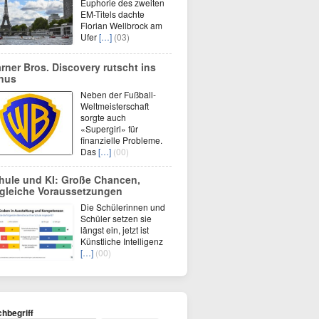
Euphorie des zweiten
EM-Titels dachte
Florian Wellbrock am
Ufer
[…]
(03)
rner Bros. Discovery rutscht ins
nus
Neben der Fußball-
Weltmeisterschaft
sorgte auch
«Supergirl» für
finanzielle Probleme.
Das
[…]
(00)
hule und KI: Große Chancen,
gleiche Voraussetzungen
Die Schülerinnen und
Schüler setzen sie
längst ein, jetzt ist
Künstliche Intelligenz
[…]
(00)
hbegriff