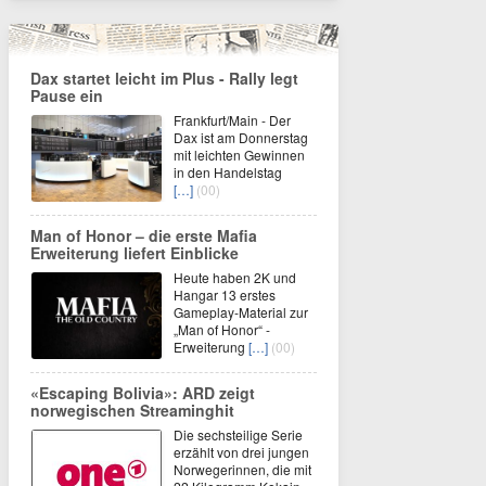
Dax startet leicht im Plus - Rally legt
Pause ein
Frankfurt/Main - Der
Dax ist am Donnerstag
mit leichten Gewinnen
in den Handelstag
[…]
(00)
Man of Honor – die erste Mafia
Erweiterung liefert Einblicke
Heute haben 2K und
Hangar 13 erstes
Gameplay-Material zur
„Man of Honor“ -
Erweiterung
[…]
(00)
«Escaping Bolivia»: ARD zeigt
norwegischen Streaminghit
Die sechsteilige Serie
erzählt von drei jungen
Norwegerinnen, die mit