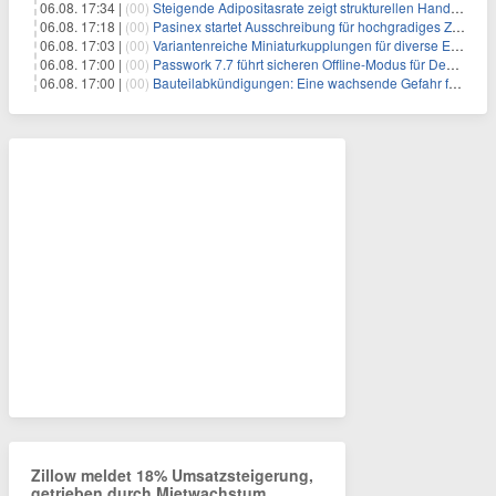
06.08. 17:34 |
(00)
Steigende Adipositasrate zeigt strukturellen Handlungsbedarf bei der Ernährung schulpflichtiger Kinder
06.08. 17:18 |
(00)
Pasinex startet Ausschreibung für hochgradiges Zinksulfidkonzentrat mit Germanium- und Silbergehalten und stellt ein Betriebsupdate bereit
06.08. 17:03 |
(00)
Variantenreiche Miniaturkupplungen für diverse Einsatzbereiche
06.08. 17:00 |
(00)
Passwork 7.7 führt sicheren Offline-Modus für Desktop- und Mobile-Apps ein
06.08. 17:00 |
(00)
Bauteilabkündigungen: Eine wachsende Gefahr für industrielle Elektroniksysteme
Zillow meldet 18% Umsatzsteigerung,
getrieben durch Mietwachstum