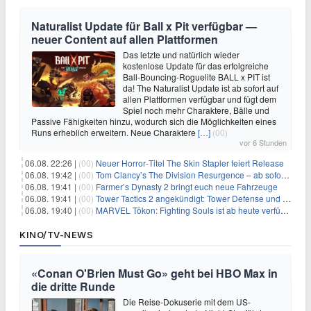
Naturalist Update für Ball x Pit verfügbar —
neuer Content auf allen Plattformen
Das letzte und natürlich wieder
kostenlose Update für das erfolgreiche
Ball-Bouncing-Roguelite BALL x PIT ist
da! The Naturalist Update ist ab sofort auf
allen Plattformen verfügbar und fügt dem
Spiel noch mehr Charaktere, Bälle und
Passive Fähigkeiten hinzu, wodurch sich die Möglichkeiten eines
Runs erheblich erweitern. Neue Charaktere
[…]
(00)
vor 6 Stunden
06.08. 22:26 |
(00)
Neuer Horror‑Titel The Skin Stapler feiert Release
06.08. 19:42 |
(00)
Tom Clancy’s The Division Resurgence – ab sofort für euch verfügbar
06.08. 19:41 |
(00)
Farmer’s Dynasty 2 bringt euch neue Fahrzeuge
06.08. 19:41 |
(00)
Tower Tactics 2 angekündigt: Tower Defense und Deckbuilding Kombo kehrt zurück
06.08. 19:40 |
(00)
MARVEL Tōkon: Fighting Souls ist ab heute verfügbar
KINO/TV-NEWS
«Conan O'Brien Must Go» geht bei HBO Max in
die dritte Runde
Die Reise-Dokuserie mit dem US-