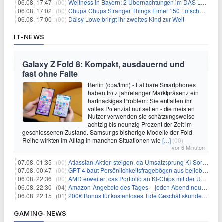
06.08. 17:47 |
(00)
Wellness in Bayern: 2 Übernachtungen im DAS LUDWIG Sports Resort inkl. HP + Wellness ab 174€ p.P.
06.08. 17:02 |
(00)
Chupa Chups Stranger Things Eimer 150 Lutscher für 21,95€
06.08. 17:00 |
(00)
Daisy Lowe bringt ihr zweites Kind zur Welt
IT-NEWS
Galaxy Z Fold 8: Kompakt, ausdauernd und
fast ohne Falte
Berlin (dpa/tmn) - Faltbare Smartphones
haben trotz jahrelanger Marktpräsenz ein
hartnäckiges Problem: Sie entfalten ihr
volles Potenzial nur selten - die meisten
Nutzer verwenden sie schätzungsweise
achtzig bis neunzig Prozent der Zeit im
geschlossenen Zustand. Samsungs bisherige Modelle der Fold-
Reihe wirkten im Alltag in manchen Situationen wie
[…]
(00)
vor 6 Minuten
07.08. 01:35 |
(00)
Atlassian-Aktien steigen, da Umsatzsprung KI-Sorgen dämpft
07.08. 00:47 |
(00)
GPT-4 baut Persönlichkeitsfragebögen aus beliebigen Texten und sagt Antworten voraus
06.08. 22:36 |
(00)
AMD erweitert das Portfolio an KI-Chips mit der Übernahme von Taalas
06.08. 22:30 |
(04)
Amazon-Angebote des Tages – jeden Abend neue Deals zum Stöbern
06.08. 22:15 |
(01)
200€ Bonus für kostenloses Tide Geschäftskundenkonto
GAMING-NEWS