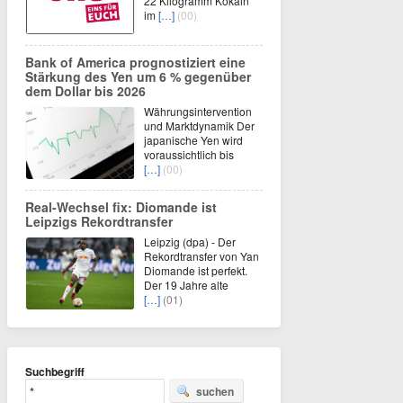
22 Kilogramm Kokain
im
[…]
(00)
Bank of America prognostiziert eine
Stärkung des Yen um 6 % gegenüber
dem Dollar bis 2026
Währungsintervention
und Marktdynamik Der
japanische Yen wird
voraussichtlich bis
[…]
(00)
Real-Wechsel fix: Diomande ist
Leipzigs Rekordtransfer
Leipzig (dpa) - Der
Rekordtransfer von Yan
Diomande ist perfekt.
Der 19 Jahre alte
[…]
(01)
Suchbegriff
suchen