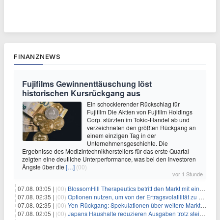
FINANZNEWS
Fujifilms Gewinnenttäuschung löst
historischen Kursrückgang aus
Ein schockierender Rückschlag für
Fujifilm Die Aktien von Fujifilm Holdings
Corp. stürzten im Tokio-Handel ab und
verzeichneten den größten Rückgang an
einem einzigen Tag in der
Unternehmensgeschichte. Die
Ergebnisse des Medizintechnikherstellers für das erste Quartal
zeigten eine deutliche Unterperformance, was bei den Investoren
Ängste über die
[…]
(00)
vor 1 Stunde
07.08. 03:05 |
(00)
BlossomHill Therapeutics betritt den Markt mit einem IPO-Boost von 150 Millionen Dollar
07.08. 02:35 |
(00)
Optionen nutzen, um von der Ertragsvolatilität zu profitieren
07.08. 02:35 |
(00)
Yen-Rückgang: Spekulationen über weitere Marktinterventionen nehmen zu
07.08. 02:05 |
(00)
Japans Haushalte reduzieren Ausgaben trotz steigender Löhne: Ein Warnsignal für das Wachstum