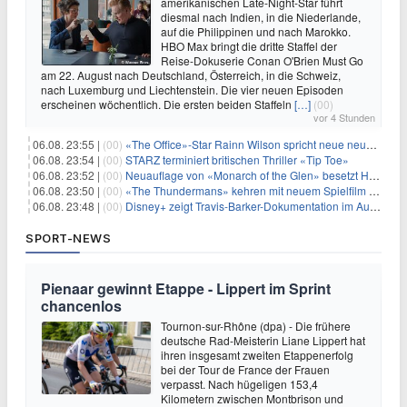
amerikanischen Late-Night-Star führt
diesmal nach Indien, in die Niederlande,
auf die Philippinen und nach Marokko.
HBO Max bringt die dritte Staffel der
Reise-Dokuserie Conan O'Brien Must Go
am 22. August nach Deutschland, Österreich, in die Schweiz,
nach Luxemburg und Liechtenstein. Die vier neuen Episoden
erscheinen wöchentlich. Die ersten beiden Staffeln
[…]
(00)
vor 4 Stunden
06.08. 23:55 |
(00)
«The Office»-Star Rainn Wilson spricht neue neuseeländische Serie «Settling»
06.08. 23:54 |
(00)
STARZ terminiert britischen Thriller «Tip Toe»
06.08. 23:52 |
(00)
Neuauflage von «Monarch of the Glen» besetzt Hauptrollen
06.08. 23:50 |
(00)
«The Thundermans» kehren mit neuem Spielfilm zurück
06.08. 23:48 |
(00)
Disney+ zeigt Travis-Barker-Dokumentation im August
SPORT-NEWS
Pienaar gewinnt Etappe - Lippert im Sprint
chancenlos
Tournon-sur-Rhône (dpa) - Die frühere
deutsche Rad-Meisterin Liane Lippert hat
ihren insgesamt zweiten Etappenerfolg
bei der Tour de France der Frauen
verpasst. Nach hügeligen 153,4
Kilometern zwischen Montbrison und