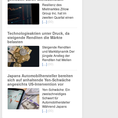
Resilienz des
Mietmarktes Zillow
Group Inc. hat im
zweiten Quartal einen
[…]
(00)
Technologieaktien unter Druck, da
steigende Renditen die Märkte
belasten
Steigende Renditen
und Marktdynamik Der
jüngste Anstieg der
Renditen hat Wellen
[…]
(00)
Japans Automobilhersteller bereiten
sich auf anhaltende Yen-Schwäche
angesichts US-Intervention vor
Yen-Schwäche: Ein
zweischneidiges
Schwert für
Automobilhersteller
Während Japans
[…]
(00)