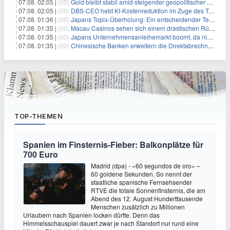
07.08. 02:05 |
(00)
Gold bleibt stabil amid steigender geopolitischer Spannungen im Persischen Golf
07.08. 02:05 |
(00)
DBS-CEO hebt KI-Kostenreduktion im Zuge des Token-Paradoxons hervor
07.08. 01:36 |
(00)
Japans Topix-Überholung: Ein entscheidender Test für Small Caps
07.08. 01:35 |
(00)
Macau Casinos sehen sich einem drastischen Rückgang der Einnahmen angesichts der anhaltenden China-Razzia gegenüber
07.08. 01:35 |
(00)
Japans Unternehmensanleihemarkt boomt, da niedriger bewertete Kreditnehmer nach Schutz durch Covenants suchen
07.08. 01:35 |
(00)
Chinesische Banken erweitern die Direktabrechnung zur Unterstützung der globalen Rolle des Yuan
TOP-THEMEN
Spanien im Finsternis-Fieber: Balkonplätze für
700 Euro
Madrid (dpa) - «60 segundos de oro» –
60 goldene Sekunden. So nennt der
staatliche spanische Fernsehsender
RTVE die totale Sonnenfinsternis, die am
Abend des 12. August Hunderttausende
Menschen zusätzlich zu Millionen
Urlaubern nach Spanien locken dürfte. Denn das
Himmelsschauspiel dauert zwar je nach Standort nur rund eine