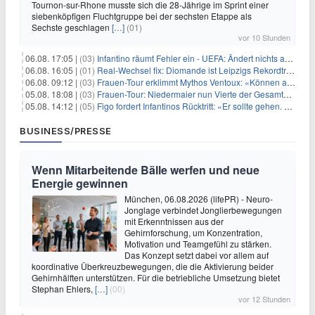
Tournon-sur-Rhone musste sich die 28-Jährige im Sprint einer
siebenköpfigen Fluchtgruppe bei der sechsten Etappe als
Sechste geschlagen
[…]
(01)
vor 10 Stunden
06.08. 17:05 |
(03)
Infantino räumt Fehler ein - UEFA: Ändert nichts an Boykott
06.08. 16:05 |
(01)
Real-Wechsel fix: Diomande ist Leipzigs Rekordtransfer
06.08. 09:12 |
(03)
Frauen-Tour erklimmt Mythos Ventoux: «Können alles schaffen»
05.08. 18:08 |
(03)
Frauen-Tour: Niedermaier nun Vierte der Gesamtwertung
05.08. 14:12 |
(05)
Figo fordert Infantinos Rücktritt: «Er sollte gehen. Jetzt»
BUSINESS/PRESSE
Wenn Mitarbeitende Bälle werfen und neue
Energie gewinnen
München, 06.08.2026 (lifePR) - Neuro-
Jonglage verbindet Jonglierbewegungen
mit Erkenntnissen aus der
Gehirnforschung, um Konzentration,
Motivation und Teamgefühl zu stärken.
Das Konzept setzt dabei vor allem auf
koordinative Überkreuzbewegungen, die die Aktivierung beider
Gehirnhälften unterstützen. Für die betriebliche Umsetzung bietet
Stephan Ehlers,
[…]
(00)
vor 12 Stunden