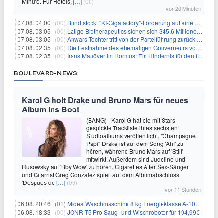
Minute. Für Hotels,
[…]
(00)
vor 20 Minuten
07.08. 04:00 |
(00)
Bund stockt "KI-Gigafactory"-Förderung auf eine Milliarde Euro auf
07.08. 03:05 |
(00)
Latigo Biotherapeutics sichert sich 345,6 Millionen Dollar in einer erhöhten IPO und ebnet den Weg für nicht-opioide Schmerztherapie
07.08. 03:05 |
(00)
Anwars Tochter tritt von der Parteiführung zurück und hebt politische Turbulenzen hervor
07.08. 02:35 |
(00)
Die Festnahme des ehemaligen Gouverneurs von Mexiko hebt die anhaltenden Herausforderungen in der Governance und im Geschäftsumfeld hervor
07.08. 02:35 |
(00)
Irans Manöver im Hormus: Ein Hindernis für den freien Handel und das Investorenvertrauen
BOULEVARD-NEWS
Karol G holt Drake und Bruno Mars für neues
Album ins Boot
(BANG) - Karol G hat die mit Stars
gespickte Trackliste ihres sechsten
Studioalbums veröffentlicht. "Champagne
Papi" Drake ist auf dem Song 'Ahí' zu
hören, während Bruno Mars auf 'Still'
mitwirkt. Außerdem sind Judeline und
Rusowsky auf 'Bby Wow' zu hören. Cigarettes After Sex-Sänger
und Gitarrist Greg Gonzalez spielt auf dem Albumabschluss
'Después de
[…]
(00)
vor 11 Stunden
06.08. 20:46 |
(01)
Midea Waschmaschine 8 kg Energieklasse A-10% 1400 U/Min für 289,97€
06.08. 18:33 |
(00)
JONR T5 Pro Saug- und Wischroboter für 194,99€