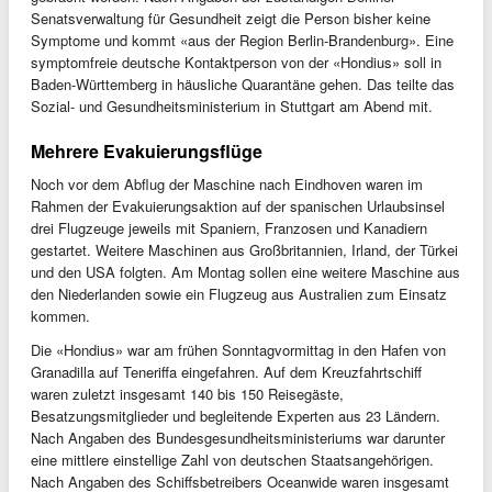
Senatsverwaltung für Gesundheit zeigt die Person bisher keine
Symptome und kommt «aus der Region Berlin-Brandenburg». Eine
symptomfreie deutsche Kontaktperson von der «Hondius» soll in
Baden-Württemberg in häusliche Quarantäne gehen. Das teilte das
Sozial- und Gesundheitsministerium in Stuttgart am Abend mit.
Mehrere Evakuierungsflüge
Noch vor dem Abflug der Maschine nach Eindhoven waren im
Rahmen der Evakuierungsaktion auf der spanischen Urlaubsinsel
drei Flugzeuge jeweils mit Spaniern, Franzosen und Kanadiern
gestartet. Weitere Maschinen aus Großbritannien, Irland, der Türkei
und den USA folgten. Am Montag sollen eine weitere Maschine aus
den Niederlanden sowie ein Flugzeug aus Australien zum Einsatz
kommen.
Die «Hondius» war am frühen Sonntagvormittag in den Hafen von
Granadilla auf Teneriffa eingefahren. Auf dem Kreuzfahrtschiff
waren zuletzt insgesamt 140 bis 150 Reisegäste,
Besatzungsmitglieder und begleitende Experten aus 23 Ländern.
Nach Angaben des Bundesgesundheitsministeriums war darunter
eine mittlere einstellige Zahl von deutschen Staatsangehörigen.
Nach Angaben des Schiffsbetreibers Oceanwide waren insgesamt