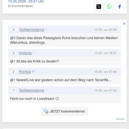
10.05.2026
·
23:31 Uhr
[4 Kommentare]
TariNarmolanya
4
10.05. um 20:08
@
3
Daran das diese Passagiere Ruhe brauchen und keinen Medien-
Affenzirkus, allerdings.
Irrglezia
3
10.05. um 18:27
@
1
Ist das als Kritik zu deuten?
Pontius
2
10.05. um 07:46
@
1
News5Live war gestern schon auf dem Weg nach Teneriffa...
TariNarmolanya
1
10.05. um 07:40
Fehlt nur noch in Livestream 🙄
JETZT kommentieren
forum