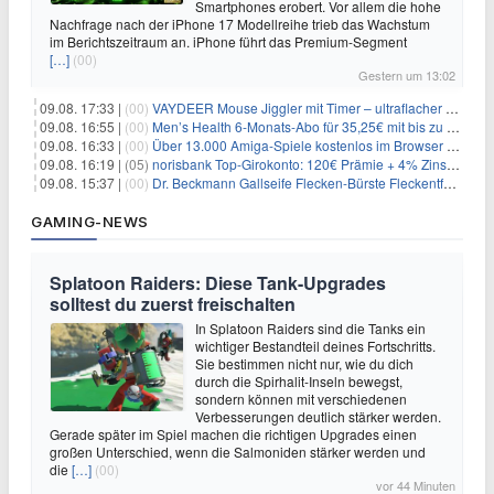
Smartphones erobert. Vor allem die hohe
Nachfrage nach der iPhone 17 Modellreihe trieb das Wachstum
im Berichtszeitraum an. iPhone führt das Premium-Segment
[…]
(00)
Gestern um 13:02
09.08. 17:33 |
(00)
VAYDEER Mouse Jiggler mit Timer – ultraflacher Maus-Mover für 25,64€
09.08. 16:55 |
(00)
Men’s Health 6-Monats-Abo für 35,25€ mit bis zu 30€ Gutschein
09.08. 16:33 |
(00)
Über 13.000 Amiga-Spiele kostenlos im Browser spielen
09.08. 16:19 |
(05)
norisbank Top-Girokonto: 120€ Prämie + 4% Zinsen p.a. (6 Monate)
09.08. 15:37 |
(00)
Dr. Beckmann Gallseife Flecken-Bürste Fleckentferner 250 ml für 1,25€
GAMING-NEWS
Splatoon Raiders: Diese Tank-Upgrades
solltest du zuerst freischalten
In Splatoon Raiders sind die Tanks ein
wichtiger Bestandteil deines Fortschritts.
Sie bestimmen nicht nur, wie du dich
durch die Spirhalit-Inseln bewegst,
sondern können mit verschiedenen
Verbesserungen deutlich stärker werden.
Gerade später im Spiel machen die richtigen Upgrades einen
großen Unterschied, wenn die Salmoniden stärker werden und
die
[…]
(00)
vor 44 Minuten