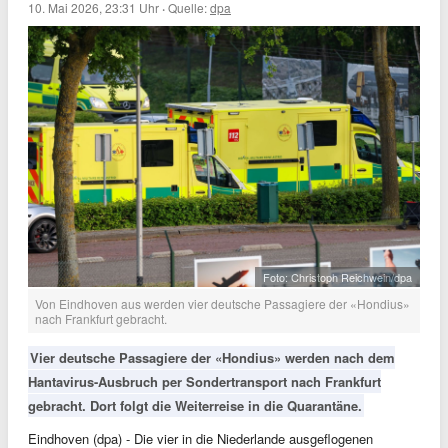
10. Mai 2026, 23:31 Uhr
·
Quelle:
dpa
Foto: Christoph Reichwein/dpa
Von Eindhoven aus werden vier deutsche Passagiere der «Hondius»
nach Frankfurt gebracht.
Vier deutsche Passagiere der «Hondius» werden nach dem
Hantavirus-Ausbruch per Sondertransport nach Frankfurt
gebracht. Dort folgt die Weiterreise in die Quarantäne.
Eindhoven (dpa) - Die vier in die Niederlande ausgeflogenen