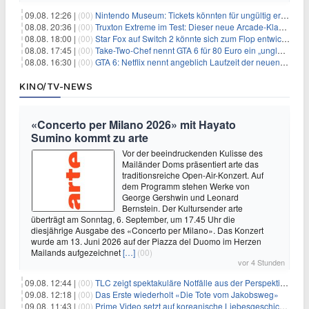
09.08. 12:26 |
(00)
Nintendo Museum: Tickets könnten für ungültig erklärt werden!
08.08. 20:36 |
(00)
Truxton Extreme im Test: Dieser neue Arcade-Klassiker verzeiht dir gar nichts
08.08. 18:00 |
(00)
Star Fox auf Switch 2 könnte sich zum Flop entwickeln
08.08. 17:45 |
(00)
Take-Two-Chef nennt GTA 6 für 80 Euro ein „unglaubliches Schnäppchen“
08.08. 16:30 |
(00)
GTA 6: Netflix nennt angeblich Laufzeit der neuen Gameplay-Präsentation
KINO/TV-NEWS
«Concerto per Milano 2026» mit Hayato
Sumino kommt zu arte
Vor der beeindruckenden Kulisse des
Mailänder Doms präsentiert arte das
traditionsreiche Open-Air-Konzert. Auf
dem Programm stehen Werke von
George Gershwin und Leonard
Bernstein. Der Kultursender arte
überträgt am Sonntag, 6. September, um 17.45 Uhr die
diesjährige Ausgabe des «Concerto per Milano». Das Konzert
wurde am 13. Juni 2026 auf der Piazza del Duomo im Herzen
Mailands aufgezeichnet
[…]
(00)
vor 4 Stunden
09.08. 12:44 |
(00)
TLC zeigt spektakuläre Notfälle aus der Perspektive der Patienten
09.08. 12:18 |
(00)
Das Erste wiederholt «Die Tote vom Jakobsweg»
09.08. 11:43 |
(00)
Prime Video setzt auf koreanische Liebesgeschichte