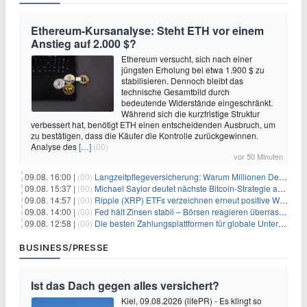
Ethereum-Kursanalyse: Steht ETH vor einem
Anstieg auf 2.000 $?
Ethereum versucht, sich nach einer
jüngsten Erholung bei etwa 1.900 $ zu
stabilisieren. Dennoch bleibt das
technische Gesamtbild durch
bedeutende Widerstände eingeschränkt.
Während sich die kurzfristige Struktur
verbessert hat, benötigt ETH einen entscheidenden Ausbruch, um
zu bestätigen, dass die Käufer die Kontrolle zurückgewinnen.
Analyse des
[…]
(00)
vor 50 Minuten
09.08. 16:00 |
(00)
Langzeitpflegeversicherung: Warum Millionen Deutsche sie übersehen – und das teuer wird
09.08. 15:37 |
(00)
Michael Saylor deutet nächste Bitcoin-Strategie an: Analysten erwarten weiteren Verkauf
09.08. 14:57 |
(00)
Ripple (XRP) ETFs verzeichnen erneut positive Woche, doch neue Bedenken tauchen auf
09.08. 14:00 |
(00)
Fed hält Zinsen stabil – Börsen reagieren überraschend volatil
09.08. 12:58 |
(00)
Die besten Zahlungsplattformen für globale Unternehmen im Jahr 2026
BUSINESS/PRESSE
Ist das Dach gegen alles versichert?
Kiel, 09.08.2026 (lifePR) - Es klingt so