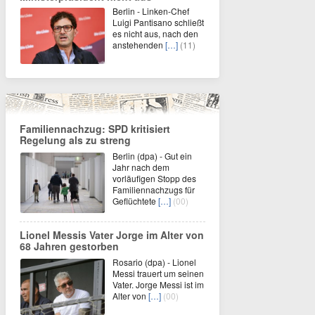
Berlin - Linken-Chef
Luigi Pantisano schließt
es nicht aus, nach den
anstehenden
[…]
(11)
Familiennachzug: SPD kritisiert
Regelung als zu streng
Berlin (dpa) - Gut ein
Jahr nach dem
vorläufigen Stopp des
Familiennachzugs für
Geflüchtete
[…]
(00)
Lionel Messis Vater Jorge im Alter von
68 Jahren gestorben
Rosario (dpa) - Lionel
Messi trauert um seinen
Vater. Jorge Messi ist im
Alter von
[…]
(00)