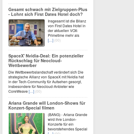
Gesamt schwach mit Zielgruppen-Plus
- Lohnt sich First Dates Hotel doch?
Insgesamt ist die Bilanz
von First Dates Hotel in
der aktuellen VOX-
Primetime mehr als
[…]
(00)
SpaceX' Nvidia-Deal: Ein potenzieller
Rückschlag für Neocloud-
Wettbewerber
Die Wettbewerbslandschaft verändert sich Die
strategische Allianz von SpaceX mit Nvidia hat
in der Tech-Community für Aufsehen gesorgt,
insbesondere für Neocloud-Anbieter wie
CoreWeave
[…]
(00)
Ariana Grande will London-Shows für
Konzert-Special filmen
(BANG) - Ariana Grande
wird ihre London-
Konzerte für ein
bevorstehendes Special
[…]
(00)