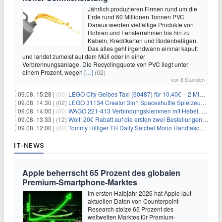
Jährlich produzieren Firmen rund um die
Erde rund 60 Millionen Tonnen PVC.
Daraus werden vielfältige Produkte von
Rohren und Fensterrahmen bis hin zu
Kabeln, Kreditkarten und Bodenbelägen.
Das alles geht irgendwann einmal kaputt
und landet zumeist auf dem Müll oder in einer
Verbrennungsanlage. Die Recyclingquote von PVC liegt unter
einem Prozent, wegen
[…]
(02)
vor 8 Stunden
09.08. 15:28 |
(00)
LEGO City Gelbes Taxi (60487) für 10,40€ – 2 Minifiguren
09.08. 14:30 |
(02)
LEGO 31134 Creator 3in1 Spaceshuttle Spielzeug für 6,39€
09.08. 14:00 |
(00)
WAGO 221-413 Verbindungsklemmen mit Hebel, 50 Stück für 14,99€
09.08. 13:33 |
(12)
Wolt: 20€ Rabatt auf die ersten zwei Bestellungen für Neukunden
09.08. 12:00 |
(00)
Tommy Hilfiger TH Daily Satchel Mono Handtasche für 73,97€
IT-NEWS
Apple beherrscht 65 Prozent des globalen
Premium-Smartphone-Marktes
Im ersten Halbjahr 2026 hat Apple laut
aktuellen Daten von Counterpoint
Research stolze 65 Prozent des
weltweiten Marktes für Premium-