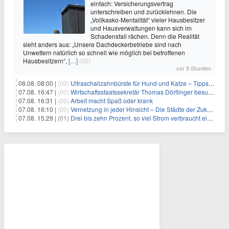
einfach: Versicherungsvertrag
unterschreiben und zurücklehnen. Die
„Vollkasko-Mentalität“ vieler Hausbesitzer
und Hausverwaltungen kann sich im
Schadensfall rächen. Denn die Realität
sieht anders aus: „Unsere Dachdeckerbetriebe sind nach
Unwettern natürlich so schnell wie möglich bei betroffenen
Hausbesitzern“,
[…]
(00)
vor 9 Stunden
08.08. 08:00 |
(00)
Ultraschallzahnbürste für Hund und Katze – Tipps zur erfolgreichen Eingewöhnung
07.08. 16:47 |
(00)
Wirtschaftsstaatssekretär Thomas Dörflinger besucht Handwerksbetrieb im Kammerbezirk Freiburg
07.08. 16:31 |
(00)
Arbeit macht Spaß oder krank
07.08. 16:10 |
(00)
Vernetzung in jeder Hinsicht – Die Städte der Zukunft sind grün-blau
07.08. 15:29 |
(01)
Drei bis zehn Prozent, so viel Strom verbraucht ein Aufzug im Gebäude