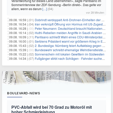
Verantwortung für dieses Land übernehmen», sagte Pantisano im
Sommerinterview der ZDF-Sendung «Berlin direkt». Das gelte vor
allem, wenn es darum
[…]
(04)
vor 28 Minuten
09.08. 16:59 |
(01)
Dobrindt verdoppelt Anti-Drohnen-Einheiten der Bundespolizei
09.08. 16:54 |
(04)
Iran verknüpft Öffnung von Hormus mit US-Zugeständnissen
09.08. 16:28 |
(00)
Peter Neumann: Deutschland braucht Nationalen Sicherheitsberater
09.08. 16:14 |
(02)
Huthi-Rebellen melden Angriffe in Saudi-Arabien und im Jemen
09.08. 16:09 |
(11)
Pantisano schließt Wahl eines CDU-Ministerpräsident nicht aus
09.08. 16:00 |
(01)
Serbiens Präsident warnt vor größerem Krieg in Europa
09.08. 15:43 |
(02)
2. Bundesliga: Nürnberg feiert Auftaktsieg gegen Dresden
09.08. 15:39 |
(00)
Bundeswehr schreibt ehemalige Wehrdienstleistende an
09.08. 15:22 |
(02)
Sonnenschein mit lokalen Gewittern im Südwesten
09.08. 14:34 |
(07)
Fußgänger stirbt nach Schlägen - Fahnder suchen Autofahrer
BOULEVARD-NEWS
PVC-Abfall wird bei 70 Grad zu Motoröl mit
hoher Schmierleistung