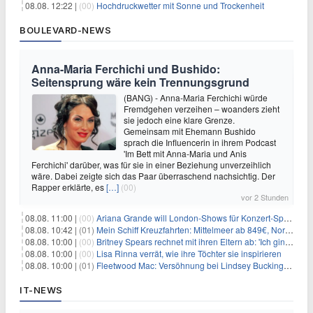
08.08. 12:22 |
(00)
Hochdruckwetter mit Sonne und Trockenheit
BOULEVARD-NEWS
Anna-Maria Ferchichi und Bushido:
Seitensprung wäre kein Trennungsgrund
(BANG) - Anna-Maria Ferchichi würde
Fremdgehen verzeihen – woanders zieht
sie jedoch eine klare Grenze.
Gemeinsam mit Ehemann Bushido
sprach die Influencerin in ihrem Podcast
'Im Bett mit Anna-Maria und Anis
Ferchichi' darüber, was für sie in einer Beziehung unverzeihlich
wäre. Dabei zeigte sich das Paar überraschend nachsichtig. Der
Rapper erklärte, es
[…]
(00)
vor 2 Stunden
08.08. 11:00 |
(00)
Ariana Grande will London-Shows für Konzert-Special filmen
08.08. 10:42 |
(01)
Mein Schiff Kreuzfahrten: Mittelmeer ab 849€, Norwegen ab 999€ p.P.
08.08. 10:00 |
(00)
Britney Spears rechnet mit ihren Eltern ab: 'Ich ging zwei Monate lang auf die Knie und weinte'
08.08. 10:00 |
(00)
Lisa Rinna verrät, wie ihre Töchter sie inspirieren
08.08. 10:00 |
(01)
Fleetwood Mac: Versöhnung bei Lindsey Buckingham und Stevie Nicks
IT-NEWS