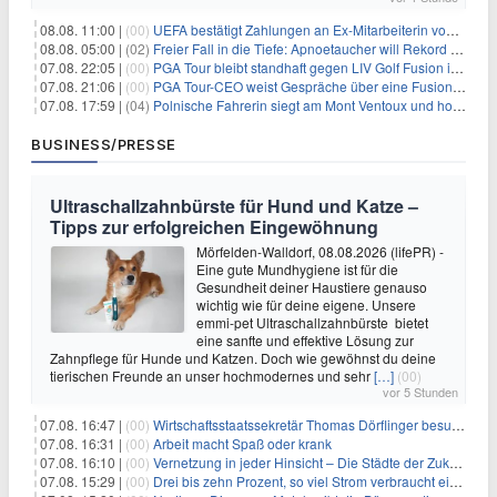
08.08. 11:00 |
(00)
UEFA bestätigt Zahlungen an Ex-Mitarbeiterin von Infantino
08.08. 05:00 |
(02)
Freier Fall in die Tiefe: Apnoetaucher will Rekord brechen
07.08. 22:05 |
(00)
PGA Tour bleibt standhaft gegen LIV Golf Fusion in einem sich wandelnden Sportumfeld
07.08. 21:06 |
(00)
PGA Tour-CEO weist Gespräche über eine Fusion mit LIV Golf zurück und bekräftigt die Wettbewerbslandschaft
07.08. 17:59 |
(04)
Polnische Fahrerin siegt am Mont Ventoux und holt Tour-Gelb
BUSINESS/PRESSE
Ultraschallzahnbürste für Hund und Katze –
Tipps zur erfolgreichen Eingewöhnung
Mörfelden-Walldorf, 08.08.2026 (lifePR) -
Eine gute Mundhygiene ist für die
Gesundheit deiner Haustiere genauso
wichtig wie für deine eigene. Unsere
emmi-pet Ultraschallzahnbürste bietet
eine sanfte und effektive Lösung zur
Zahnpflege für Hunde und Katzen. Doch wie gewöhnst du deine
tierischen Freunde an unser hochmodernes und sehr
[…]
(00)
vor 5 Stunden
07.08. 16:47 |
(00)
Wirtschaftsstaatssekretär Thomas Dörflinger besucht Handwerksbetrieb im Kammerbezirk Freiburg
07.08. 16:31 |
(00)
Arbeit macht Spaß oder krank
07.08. 16:10 |
(00)
Vernetzung in jeder Hinsicht – Die Städte der Zukunft sind grün-blau
07.08. 15:29 |
(00)
Drei bis zehn Prozent, so viel Strom verbraucht ein Aufzug im Gebäude