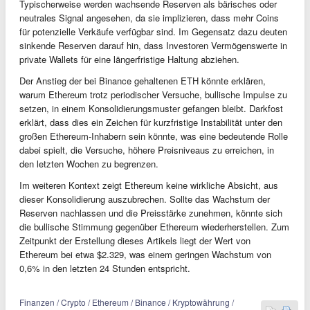
Typischerweise werden wachsende Reserven als bärisches oder
neutrales Signal angesehen, da sie implizieren, dass mehr Coins
für potenzielle Verkäufe verfügbar sind. Im Gegensatz dazu deuten
sinkende Reserven darauf hin, dass Investoren Vermögenswerte in
private Wallets für eine längerfristige Haltung abziehen.
Der Anstieg der bei Binance gehaltenen ETH könnte erklären,
warum Ethereum trotz periodischer Versuche, bullische Impulse zu
setzen, in einem Konsolidierungsmuster gefangen bleibt. Darkfost
erklärt, dass dies ein Zeichen für kurzfristige Instabilität unter den
großen Ethereum-Inhabern sein könnte, was eine bedeutende Rolle
dabei spielt, die Versuche, höhere Preisniveaus zu erreichen, in
den letzten Wochen zu begrenzen.
Im weiteren Kontext zeigt Ethereum keine wirkliche Absicht, aus
dieser Konsolidierung auszubrechen. Sollte das Wachstum der
Reserven nachlassen und die Preisstärke zunehmen, könnte sich
die bullische Stimmung gegenüber Ethereum wiederherstellen. Zum
Zeitpunkt der Erstellung dieses Artikels liegt der Wert von
Ethereum bei etwa $2.329, was einem geringen Wachstum von
0,6% in den letzten 24 Stunden entspricht.
Finanzen / Crypto / Ethereum / Binance / Kryptowährung /