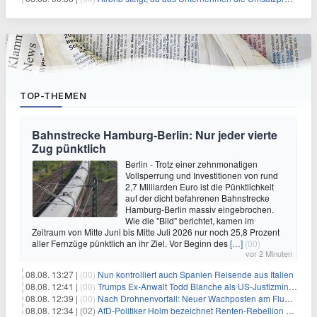
TOP-THEMEN
Bahnstrecke Hamburg-Berlin: Nur jeder vierte
Zug pünktlich
Berlin - Trotz einer zehnmonatigen
Vollsperrung und Investitionen von rund
2,7 Milliarden Euro ist die Pünktlichkeit
auf der dicht befahrenen Bahnstrecke
Hamburg-Berlin massiv eingebrochen.
Wie die "Bild" berichtet, kamen im
Zeitraum von Mitte Juni bis Mitte Juli 2026 nur noch 25,8 Prozent
aller Fernzüge pünktlich an ihr Ziel. Vor Beginn des
[…]
(00)
vor 2 Minuten
08.08. 13:27 |
(00)
Nun kontrolliert auch Spanien Reisende aus Italien
08.08. 12:41 |
(00)
Trumps Ex-Anwalt Todd Blanche als US-Justizminister bestätigt
08.08. 12:39 |
(00)
Nach Drohnenvorfall: Neuer Wachposten am Flughafen
08.08. 12:34 |
(02)
AfD-Politiker Holm bezeichnet Renten-Rebellion als "Rollenspiel"