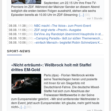
September, um 22.15 Uhr ihre Free-TV-
Premiere im ZDF. Während der Mainzer Sender an diesem Abend
lediglich die ersten beiden Folgen ausstrahlt, stehen alle sechs
Episoden bereits ab 10.00 Uhr im ZDF-Streaming-
[…]
(00)
vor 1 Stunde
08.08. 11:38 |
(00)
NBC macht «The Voice» zum Promi-Event
08.08. 11:06 |
(00)
ZDF zeigt vierte «Precht»-Ausgabe
08.08. 11:00 |
(00)
Da'Vine Joy Randolph übernimmt Hauptrolle in starbesetzter schwarzer Komödie
08.08. 10:38 |
(00)
«Camping Paradis» lädt zur süßen Themenwoche ein
08.08. 10:06 |
(00)
«einfach Mensch» begleitet Robin Schmetzers Kampf gegen eine seltene Krankheit
SPORT-NEWS
«Nicht erträumt»: Wellbrock holt mit Staffel
drittes EM-Gold
Paris (dpa) - Florian Wellbrock winkte
seine Teamkollegen heran und posierte
mit ihnen für ein Siegerfoto mit
Deutschland-Fahne. Die deutsche Mixed-
Staffel hat sich zum Abschluss der
Freiwasser-Wettbewerbe in der Seine
zum Europameister gekrönt. «Wir sind amtierender Weltmeister in
dem Event, jetzt auch Europameister. Ich glaube, mehr geht heute
nicht»,
[…]
(00)
vor 1 Stunde