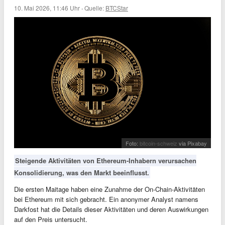
10. Mai 2026, 11:46 Uhr
·
Quelle:
BTCStar
Foto:
bitcoin-schweiz
via Pixabay
Steigende Aktivitäten von Ethereum-Inhabern verursachen
Konsolidierung, was den Markt beeinflusst.
Die ersten Maitage haben eine Zunahme der On-Chain-Aktivitäten
bei Ethereum mit sich gebracht. Ein anonymer Analyst namens
Darkfost hat die Details dieser Aktivitäten und deren Auswirkungen
auf den Preis untersucht.