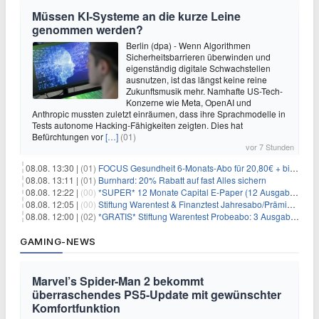
Müssen KI-Systeme an die kurze Leine
genommen werden?
Berlin (dpa) - Wenn Algorithmen
Sicherheitsbarrieren überwinden und
eigenständig digitale Schwachstellen
ausnutzen, ist das längst keine reine
Zukunftsmusik mehr. Namhafte US-Tech-
Konzerne wie Meta, OpenAI und
Anthropic mussten zuletzt einräumen, dass ihre Sprachmodelle in
Tests autonome Hacking-Fähigkeiten zeigten. Dies hat
Befürchtungen vor
[…]
(01)
vor 7 Stunden
08.08. 13:30 |
(01)
FOCUS Gesundheit 6-Monats-Abo für 20,80€ + bis zu 20€ Prämie
08.08. 13:11 |
(01)
Burnhard: 20% Rabatt auf fast Alles sichern
08.08. 12:22 |
(00)
*SUPER* 12 Monate Capital E-Paper (12 Ausgaben) für NUR 7€ (statt 80,04€)
08.08. 12:05 |
(00)
Stiftung Warentest & Finanztest Jahresabo/Prämienabo für 35€ + Buchprämie
08.08. 12:00 |
(02)
*GRATIS* Stiftung Warentest Probeabo: 3 Ausgaben gratis im Wert von 25,20€
GAMING-NEWS
Marvel’s Spider-Man 2 bekommt
überraschendes PS5-Update mit gewünschter
Komfortfunktion