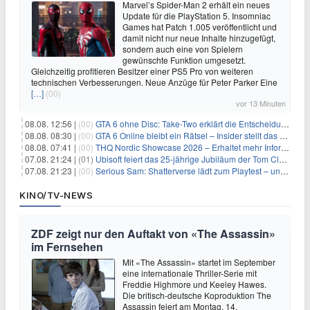
Marvel’s Spider-Man 2 erhält ein neues
Update für die PlayStation 5. Insomniac
Games hat Patch 1.005 veröffentlicht und
damit nicht nur neue Inhalte hinzugefügt,
sondern auch eine von Spielern
gewünschte Funktion umgesetzt.
Gleichzeitig profitieren Besitzer einer PS5 Pro von weiteren
technischen Verbesserungen. Neue Anzüge für Peter Parker Eine
[…]
(00)
vor 13 Minuten
08.08. 12:56 |
(00)
GTA 6 ohne Disc: Take-Two erklärt die Entscheidung für Download-Codes
08.08. 08:30 |
(00)
GTA 6 Online bleibt ein Rätsel – Insider stellt das neue Gerücht klar
08.08. 07:41 |
(00)
THQ Nordic Showcase 2026 – Erhaltet mehr Informationen
07.08. 21:24 |
(01)
Ubisoft feiert das 25-jährige Jubiläum der Tom Clancy’s Ghost Recon-Reihe
07.08. 21:23 |
(00)
Serious Sam: Shatterverse lädt zum Playtest – und erscheint schon bald!
KINO/TV-NEWS
ZDF zeigt nur den Auftakt von «The Assassin»
im Fernsehen
Mit «The Assassin» startet im September
eine internationale Thriller-Serie mit
Freddie Highmore und Keeley Hawes.
Die britisch-deutsche Koproduktion The
Assassin feiert am Montag, 14.