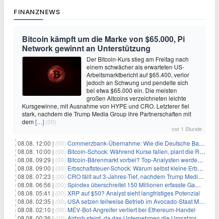
FINANZNEWS
Bitcoin kämpft um die Marke von $65.000, Pi
Network gewinnt an Unterstützung
Der Bitcoin-Kurs stieg am Freitag nach
einem schwächer als erwarteten US-
Arbeitsmarktbericht auf $65.400, verlor
jedoch an Schwung und pendelte sich
bei etwa $65.000 ein. Die meisten
großen Altcoins verzeichneten leichte
Kursgewinne, mit Ausnahme von HYPE und CRO. Letzterer fiel
stark, nachdem die Trump Media Group ihre Partnerschaften mit
dem
[…]
(00)
vor 1 Stunde
08.08. 12:00 |
(00)
Commerzbank-Übernahme: Wie die Deutsche Bank im Schatten zum großen Gewinner wird
08.08. 10:00 |
(00)
Bitcoin-Schock: Während Kurse fallen, plant die Regierung die Steuer-Bombe
08.08. 09:29 |
(00)
Bitcoin-Bärenmarkt vorbei? Top-Analysten werden optimistisch, aber die Geschichte sagt etwas anderes
08.08. 09:00 |
(00)
Erbschaftsteuer-Schock: Warum selbst kleine Erbschaften den Fiskus Millionen kosten
08.08. 07:23 |
(00)
CRO fällt auf 3-Jahres-Tief, nachdem Trump Media zwei große Crypto.com-Deals storniert
08.08. 06:56 |
(00)
Spindex überschreitet 150 Millionen erfasste Gaming-Ereignisse in Echtzeit-Datenpipeline
08.08. 05:41 |
(00)
XRP auf $50? Analyst sieht langfristiges Potenzial
08.08. 02:35 |
(00)
USA setzen teilweise Betrieb im Avocado-Staat Michoacán in Mexiko wieder in Gang
08.08. 02:10 |
(00)
MEV-Bot-Angreifer verliert bei Ethereum-Handel
08.08. 00:36 |
(00)
Airbnb steigt, da das Unternehmen die Umsatzprognose anhebt und starkes Wachstum signalisiert