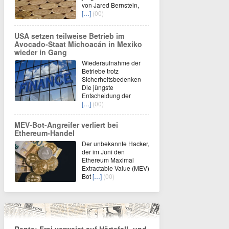
von Jared Bernstein,
[…]
(00)
USA setzen teilweise Betrieb im
Avocado-Staat Michoacán in Mexiko
wieder in Gang
Wiederaufnahme der
Betriebe trotz
Sicherheitsbedenken
Die jüngste
Entscheidung der
[…]
(00)
MEV-Bot-Angreifer verliert bei
Ethereum-Handel
Der unbekannte Hacker,
der im Juni den
Ethereum Maximal
Extractable Value (MEV)
Bot
[…]
(00)