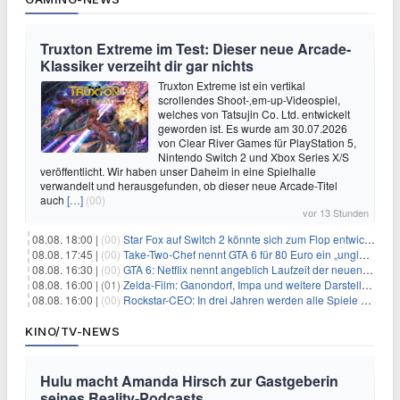
Truxton Extreme im Test: Dieser neue Arcade-
Klassiker verzeiht dir gar nichts
Truxton Extreme ist ein vertikal
scrollendes Shoot-‚em-up-Videospiel,
welches von Tatsujin Co. Ltd. entwickelt
geworden ist. Es wurde am 30.07.2026
von Clear River Games für PlayStation 5,
Nintendo Switch 2 und Xbox Series X/S
veröffentlicht. Wir haben unser Daheim in eine Spielhalle
verwandelt und herausgefunden, ob dieser neue Arcade-Titel
auch
[…]
(00)
vor 13 Stunden
08.08. 18:00 |
(00)
Star Fox auf Switch 2 könnte sich zum Flop entwickeln
08.08. 17:45 |
(00)
Take-Two-Chef nennt GTA 6 für 80 Euro ein „unglaubliches Schnäppchen“
08.08. 16:30 |
(00)
GTA 6: Netflix nennt angeblich Laufzeit der neuen Gameplay-Präsentation
08.08. 16:00 |
(01)
Zelda-Film: Ganondorf, Impa und weitere Darsteller sollen feststehen
08.08. 16:00 |
(00)
Rockstar-CEO: In drei Jahren werden alle Spiele gestreamt
KINO/TV-NEWS
Hulu macht Amanda Hirsch zur Gastgeberin
seines Reality-Podcasts