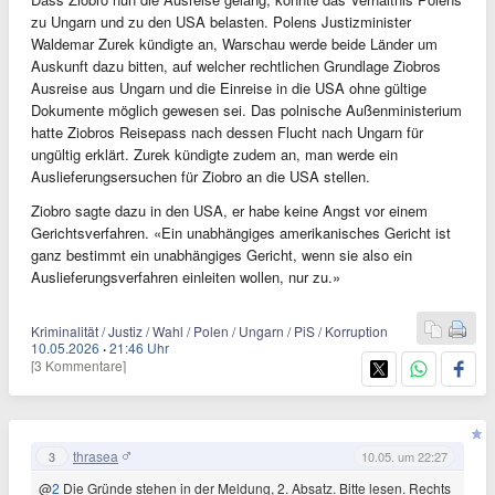
zu Ungarn und zu den USA belasten. Polens Justizminister
Waldemar Zurek kündigte an, Warschau werde beide Länder um
Auskunft dazu bitten, auf welcher rechtlichen Grundlage Ziobros
Ausreise aus Ungarn und die Einreise in die USA ohne gültige
Dokumente möglich gewesen sei. Das polnische Außenministerium
hatte Ziobros Reisepass nach dessen Flucht nach Ungarn für
ungültig erklärt. Zurek kündigte zudem an, man werde ein
Auslieferungsersuchen für Ziobro an die USA stellen.
Ziobro sagte dazu in den USA, er habe keine Angst vor einem
Gerichtsverfahren. «Ein unabhängiges amerikanisches Gericht ist
ganz bestimmt ein unabhängiges Gericht, wenn sie also ein
Auslieferungsverfahren einleiten wollen, nur zu.»
Kriminalität / Justiz / Wahl / Polen / Ungarn / PiS / Korruption
10.05.2026
·
21:46 Uhr
[3 Kommentare]
thrasea
3
10.05. um 22:27
@
2
Die Gründe stehen in der Meldung, 2. Absatz. Bitte lesen. Rechts