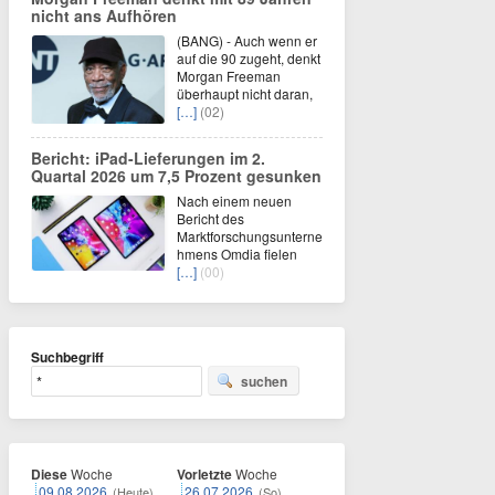
nicht ans Aufhören
(BANG) - Auch wenn er
auf die 90 zugeht, denkt
Morgan Freeman
überhaupt nicht daran,
[…]
(02)
Bericht: iPad-Lieferungen im 2.
Quartal 2026 um 7,5 Prozent gesunken
Nach einem neuen
Bericht des
Marktforschungsunterne
hmens Omdia fielen
[…]
(00)
Suchbegriff
suchen
Diese
Woche
Vorletzte
Woche
09.08.2026
26.07.2026
(Heute)
(So)