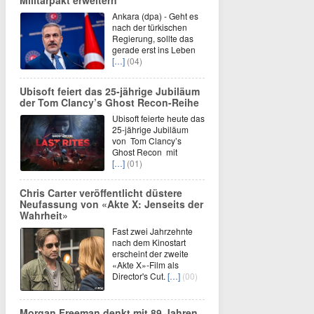
Militärpakt erweitern
Ankara (dpa) - Geht es
nach der türkischen
Regierung, sollte das
gerade erst ins Leben
[…]
(04)
Ubisoft feiert das 25-jährige Jubiläum
der Tom Clancy’s Ghost Recon-Reihe
Ubisoft feierte heute das
25-jährige Jubiläum
von Tom Clancy’s
Ghost Recon mit
[…]
(01)
Chris Carter veröffentlicht düstere
Neufassung von «Akte X: Jenseits der
Wahrheit»
Fast zwei Jahrzehnte
nach dem Kinostart
erscheint der zweite
«Akte X»-Film als
Director's Cut.
[…]
(00)
Morgan Freeman denkt mit 89 Jahren