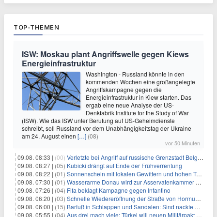
TOP-THEMEN
ISW: Moskau plant Angriffswelle gegen Kiews
Energieinfrastruktur
Washington - Russland könnte in den
kommenden Wochen eine großangelegte
Angriffskampagne gegen die
Energieinfrastruktur in Kiew starten. Das
ergab eine neue Analyse der US-
Denkfabrik Institute for the Study of War
(ISW). Wie das ISW unter Berufung auf US-Geheimdienste
schreibt, soll Russland vor dem Unabhängigkeitstag der Ukraine
am 24. August einen
[…]
(08)
vor 50 Minuten
09.08. 08:33 |
(00)
Verletzte bei Angriff auf russische Grenzstadt Belgorod
09.08. 08:27 |
(05)
Kubicki drängt auf Ende der Frühverrentung
09.08. 08:22 |
(01)
Sonnenschein mit lokalen Gewittern und hohen Temperaturen
09.08. 07:30 |
(01)
Wasserarme Donau wird zur Asservatenkammer der Geschichte
09.08. 07:26 |
(04)
Fifa beklagt Kampagne gegen Infantino
09.08. 06:20 |
(03)
Schnelle Wiedereröffnung der Straße von Hormus ungewiss
09.08. 06:00 |
(15)
Barfuß in Schlappen und Sandalen: Sind nackte Füße eklig?
09.08. 05:55 |
(04)
Aus drei mach viele: Türkei will neuen Militärpakt erweitern