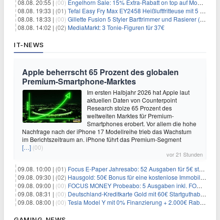
08.08. 20:55 |
(00)
Engelhorn Sale: 15% Extra-Rabatt on top auf Mode- und Sport-Artikel
08.08. 19:33 |
(01)
Tefal Easy Fry Max EY2458 Heißluftfritteuse mit 5 Litern für 64,99€
08.08. 18:33 |
(00)
Gillette Fusion 5 Styler Barttrimmer und Rasierer (All in One) für 16€
08.08. 14:02 |
(02)
MediaMarkt: 3 Tonie-Figuren für 37€
IT-NEWS
Apple beherrscht 65 Prozent des globalen
Premium-Smartphone-Marktes
Im ersten Halbjahr 2026 hat Apple laut
aktuellen Daten von Counterpoint
Research stolze 65 Prozent des
weltweiten Marktes für Premium-
Smartphones erobert. Vor allem die hohe
Nachfrage nach der iPhone 17 Modellreihe trieb das Wachstum
im Berichtszeitraum an. iPhone führt das Premium-Segment
[…]
(00)
vor 21 Stunden
09.08. 10:00 |
(01)
Focus E-Paper Jahresabo: 52 Ausgaben für 5€ statt 207,48€ – per Formular kündbar!
09.08. 09:30 |
(02)
Hausgold: 50€ Bonus für eine kostenlose Immobilienbewertung
09.08. 09:00 |
(00)
FOCUS MONEY Probeabo: 5 Ausgaben inkl. FOCUS+ Zugang für 5€
09.08. 08:31 |
(00)
Deutschland-Kreditkarte Gold mit 60€ Startguthaben (45€ Gewinn)
09.08. 08:00 |
(00)
Tesla Model Y mit 0% Finanzierung + 2.000€ Rabatt für 38.970€
GAMING-NEWS