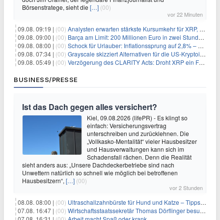
Börsenstratege, sieht die
[…]
(00)
vor 22 Minuten
09.08. 09:19 |
(00)
Analysten erwarten stärkste Kursumkehr für XRP, während Polymarket skeptisch bleibt
09.08. 09:00 |
(00)
Barça am Limit: 200 Millionen Euro in zwei Stunden – warum dieser Schuldentrip hochgefährlich wird
09.08. 08:00 |
(00)
Schock für Urlauber: Inflationssprung auf 2,8% – Diese Preise explodieren jetzt
09.08. 07:34 |
(00)
Grayscale skizziert Alternativen für die US-Kryptoindustrie ohne CLARITY Act
09.08. 05:49 |
(00)
Verzögerung des CLARITY Acts: Droht XRP ein Fall unter die $1-Marke?
BUSINESS/PRESSE
Ist das Dach gegen alles versichert?
Kiel, 09.08.2026 (lifePR) - Es klingt so
einfach: Versicherungsvertrag
unterschreiben und zurücklehnen. Die
„Vollkasko-Mentalität“ vieler Hausbesitzer
und Hausverwaltungen kann sich im
Schadensfall rächen. Denn die Realität
sieht anders aus: „Unsere Dachdeckerbetriebe sind nach
Unwettern natürlich so schnell wie möglich bei betroffenen
Hausbesitzern“,
[…]
(00)
vor 2 Stunden
08.08. 08:00 |
(00)
Ultraschallzahnbürste für Hund und Katze – Tipps zur erfolgreichen Eingewöhnung
07.08. 16:47 |
(00)
Wirtschaftsstaatssekretär Thomas Dörflinger besucht Handwerksbetrieb im Kammerbezirk Freiburg
07.08. 16:31 |
(00)
Arbeit macht Spaß oder krank