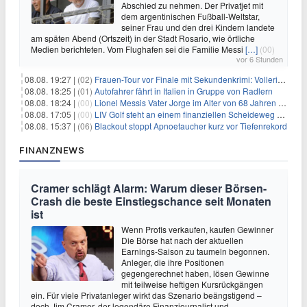
Abschied zu nehmen. Der Privatjet mit
dem argentinischen Fußball-Weltstar,
seiner Frau und den drei Kindern landete
am späten Abend (Ortszeit) in der Stadt Rosario, wie örtliche
Medien berichteten. Vom Flughafen sei die Familie Messi
[…]
(00)
vor 6 Stunden
08.08. 19:27 |
(02)
Frauen-Tour vor Finale mit Sekundenkrimi: Vollering in Gelb
08.08. 18:25 |
(01)
Autofahrer fährt in Italien in Gruppe von Radlern
08.08. 18:24 |
(00)
Lionel Messis Vater Jorge im Alter von 68 Jahren gestorben
08.08. 17:05 |
(00)
LIV Golf steht an einem finanziellen Scheideweg auf der Suche nach neuen Investitionen
08.08. 15:37 |
(06)
Blackout stoppt Apnoetaucher kurz vor Tiefenrekord
FINANZNEWS
Cramer schlägt Alarm: Warum dieser Börsen-
Crash die beste Einstiegschance seit Monaten
ist
Wenn Profis verkaufen, kaufen Gewinner
Die Börse hat nach der aktuellen
Earnings-Saison zu taumeln begonnen.
Anleger, die ihre Positionen
gegengerechnet haben, lösen Gewinne
mit teilweise heftigen Kursrückgängen
ein. Für viele Privatanleger wirkt das Szenario beängstigend –
doch Jim Cramer, der legendäre Finanzjournalist und