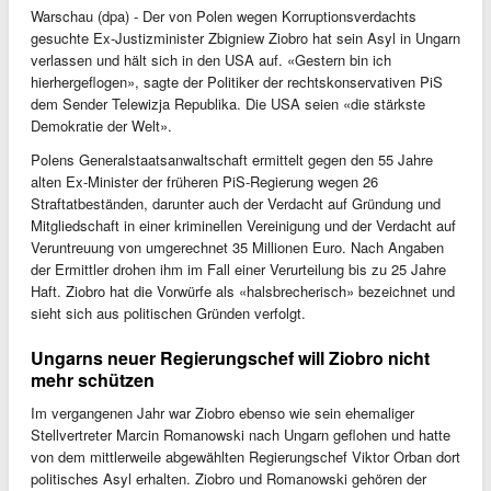
Warschau (dpa) - Der von Polen wegen Korruptionsverdachts
gesuchte Ex-Justizminister Zbigniew Ziobro hat sein Asyl in Ungarn
verlassen und hält sich in den USA auf. «Gestern bin ich
hierhergeflogen», sagte der Politiker der rechtskonservativen PiS
dem Sender Telewizja Republika. Die USA seien «die stärkste
Demokratie der Welt».
Polens Generalstaatsanwaltschaft ermittelt gegen den 55 Jahre
alten Ex-Minister der früheren PiS-Regierung wegen 26
Straftatbeständen, darunter auch der Verdacht auf Gründung und
Mitgliedschaft in einer kriminellen Vereinigung und der Verdacht auf
Veruntreuung von umgerechnet 35 Millionen Euro. Nach Angaben
der Ermittler drohen ihm im Fall einer Verurteilung bis zu 25 Jahre
Haft. Ziobro hat die Vorwürfe als «halsbrecherisch» bezeichnet und
sieht sich aus politischen Gründen verfolgt.
Ungarns neuer Regierungschef will Ziobro nicht
mehr schützen
Im vergangenen Jahr war Ziobro ebenso wie sein ehemaliger
Stellvertreter Marcin Romanowski nach Ungarn geflohen und hatte
von dem mittlerweile abgewählten Regierungschef Viktor Orban dort
politisches Asyl erhalten. Ziobro und Romanowski gehören der