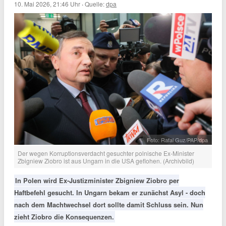
10. Mai 2026, 21:46 Uhr
·
Quelle:
dpa
Foto: Rafal Guz/PAP/dpa
Der wegen Korruptionsverdacht gesuchter polnische Ex-Minister
Zbigniew Ziobro ist aus Ungarn in die USA geflohen. (Archivbild)
In Polen wird Ex-Justizminister Zbigniew Ziobro per
Haftbefehl gesucht. In Ungarn bekam er zunächst Asyl - doch
nach dem Machtwechsel dort sollte damit Schluss sein. Nun
zieht Ziobro die Konsequenzen.