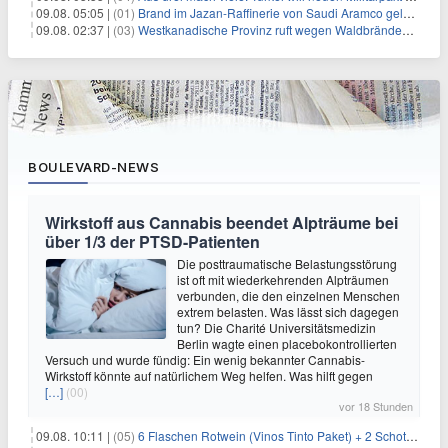
09.08. 05:05 |
(01)
Brand im Jazan-Raffinerie von Saudi Aramco gelöscht: Auswirkungen auf die Energiemärkte
09.08. 02:37 |
(03)
Westkanadische Provinz ruft wegen Waldbränden Notstand aus
BOULEVARD-NEWS
Wirkstoff aus Cannabis beendet Alpträume bei
über 1/3 der PTSD-Patienten
Die posttraumatische Belastungsstörung
ist oft mit wiederkehrenden Alpträumen
verbunden, die den einzelnen Menschen
extrem belasten. Was lässt sich dagegen
tun? Die Charité Universitätsmedizin
Berlin wagte einen placebokontrollierten
Versuch und wurde fündig: Ein wenig bekannter Cannabis-
Wirkstoff könnte auf natürlichem Weg helfen. Was hilft gegen
[…]
(00)
vor 18 Stunden
09.08. 10:11 |
(05)
6 Flaschen Rotwein (Vinos Tinto Paket) + 2 Schott Zwiesel Gläser für 25,99€ inkl. Versand