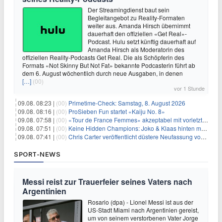
Der Streamingdienst baut sein
Begleitangebot zu Reality-Formaten
weiter aus. Amanda Hirsch übernimmt
dauerhaft den offiziellen «Get Real»-
Podcast. Hulu setzt künftig dauerhaft auf
Amanda Hirsch als Moderatorin des
offiziellen Reality-Podcasts Get Real. Die als Schöpferin des
Formats «Not Skinny But Not Fat» bekannte Podcasterin führt ab
dem 6. August wöchentlich durch neue Ausgaben, in denen
[…]
(00)
vor 1 Stunde
09.08. 08:23 |
(00)
Primetime-Check: Samstag, 8. August 2026
09.08. 08:16 |
(00)
ProSieben Fun startet «Kaiju No. 8»
09.08. 07:58 |
(00)
«Tour de France Femmes» akzeptabel mit vorletzter Etappe
09.08. 07:51 |
(00)
Keine Hidden Champions: Joko & Klaas hinten mit Best-Of
09.08. 07:41 |
(00)
Chris Carter veröffentlicht düstere Neufassung von «Akte X: Jenseits der Wahrheit»
SPORT-NEWS
Messi reist zur Trauerfeier seines Vaters nach
Argentinien
Rosario (dpa) - Lionel Messi ist aus der
US-Stadt Miami nach Argentinien gereist,
um von seinem verstorbenen Vater Jorge