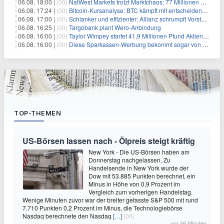
06.08. 18:00 |
(00)
NatWest Markets trotzt Marktchaos: 77 Millionen Pfund Gewinn im ersten Halbjahr
06.08. 17:24 |
(00)
Bitcoin-Kursanalyse: BTC kämpft mit entscheidender $65K-Hürde, während sich ein Liquidationscluster aufbaut
06.08. 17:00 |
(00)
Schlanker und effizienter: Allianz schrumpft Vorstand auf 8 Köpfe – das steckt dahinter
06.08. 16:25 |
(00)
Targobank plant Wero-Anbindung
06.08. 16:00 |
(00)
Taylor Wimpey startet 41,9 Millionen Pfund Aktienrückkauf – was Anleger wissen müssen
06.08. 16:00 |
(00)
Diese Sparkassen-Werbung bekommt sogar von der Konkurrenz Lob
TOP-THEMEN
US-Börsen lassen nach - Ölpreis steigt kräftig
New York - Die US-Börsen haben am
Donnerstag nachgelassen. Zu
Handelsende in New York wurde der
Dow mit 53.885 Punkten berechnet, ein
Minus in Höhe von 0,9 Prozent im
Vergleich zum vorherigen Handelstag.
Wenige Minuten zuvor war der breiter gefasste S&P 500 mit rund
7.710 Punkten 0,2 Prozent im Minus, die Technologiebörse
Nasdaq berechnete den Nasdaq
[…]
(00)
vor 46 Minuten