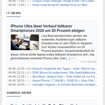
06.08. 17:02 |
(00)
Chupa Chups Stranger Things Eimer 150 Lutscher für 21,95€
06.08. 17:00 |
(00)
Daisy Lowe bringt ihr zweites Kind zur Welt
IT-NEWS
iPhone Ultra lässt Verkauf faltbarer
Smartphones 2026 um 20 Prozent steigen
Laut Branchenberichten werden die
weltweiten Auslieferungen faltbarer
Smartphones im Jahr 2026 im Vergleich
zum Vorjahr voraussichtlich um 20
Prozent wachsen. Hauptverantwortlich für
diesen Schub dürfte Apples erstes faltbares Smartphone sein: das
gerüchteweise erwartete iPhone Ultra. Das
[…]
(00)
vor 6 Stunden
06.08. 22:30 |
(04)
Amazon-Angebote des Tages – jeden Abend neue Deals zum Stöbern
06.08. 22:15 |
(01)
200€ Bonus für kostenloses Tide Geschäftskundenkonto
06.08. 21:33 |
(00)
SportSpar: Jackpot Sale – Viele Artikel für nur 6,66€ – nur 48 Stunden
06.08. 20:23 |
(00)
Apple iPhone 17 256GB + 70GB 5G + Alles-Flat im Vodafone-Netz für 34,99€/Monat – eff. 4,65€/Monat
06.08. 20:00 |
(00)
manager magazin+ & Harvard Business manager+ Digital-Kombi-Abo 1 Monat kostenlos
GAMING-NEWS