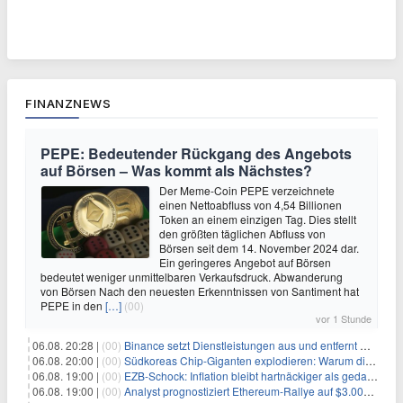
FINANZNEWS
PEPE: Bedeutender Rückgang des Angebots
auf Börsen – Was kommt als Nächstes?
Der Meme-Coin PEPE verzeichnete
einen Nettoabfluss von 4,54 Billionen
Token an einem einzigen Tag. Dies stellt
den größten täglichen Abfluss von
Börsen seit dem 14. November 2024 dar.
Ein geringeres Angebot auf Börsen
bedeutet weniger unmittelbaren Verkaufsdruck. Abwanderung
von Börsen Nach den neuesten Erkenntnissen von Santiment hat
PEPE in den
[…]
(00)
vor 1 Stunde
06.08. 20:28 |
(00)
Binance setzt Dienstleistungen aus und entfernt mehrere Krypto-Paare: Wer ist betroffen?
06.08. 20:00 |
(00)
Südkoreas Chip-Giganten explodieren: Warum dieser Rekord-Tag die KI-Branche erschüttert
06.08. 19:00 |
(00)
EZB-Schock: Inflation bleibt hartnäckiger als gedacht – 2027 wird zum kritischen Test
06.08. 19:00 |
(00)
Analyst prognostiziert Ethereum-Rallye auf $3.000 nach entscheidendem On-Chain-Ausbruch