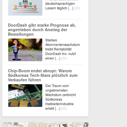
deutschsprachigen
Lesern täglich
[…]
(00)
DoorDash gibt starke Prognose ab,
angetrieben durch Anstieg der
Bestellungen
Starkes
Abonnentenwachstum
treibt Rentabilität
DoorDash Inc. nutzt
einen
[…]
(00)
Chip-Boom endet abrupt: Warum
Südkoreas Tech-Stars plötzlich zum
Verkaufen führen
Der Traum vom
ungebremsten
Wachstum zerbricht
Südkoreas
Halbleiterindustrie
erlebt
[…]
(00)