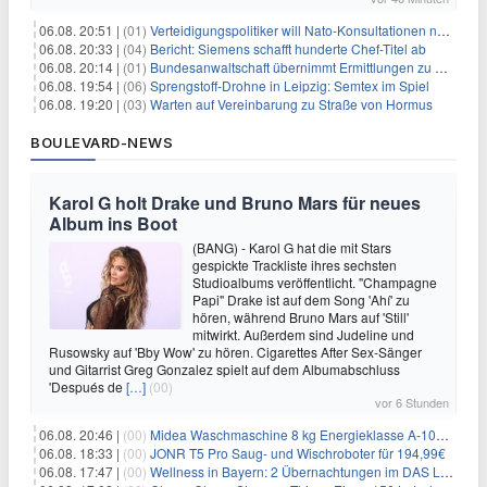
06.08. 20:51 |
(01)
Verteidigungspolitiker will Nato-Konsultationen nach Drohnenfund
06.08. 20:33 |
(04)
Bericht: Siemens schafft hunderte Chef-Titel ab
06.08. 20:14 |
(01)
Bundesanwaltschaft übernimmt Ermittlungen zu Drohnenvorfall
06.08. 19:54 |
(06)
Sprengstoff-Drohne in Leipzig: Semtex im Spiel
06.08. 19:20 |
(03)
Warten auf Vereinbarung zu Straße von Hormus
BOULEVARD-NEWS
Karol G holt Drake und Bruno Mars für neues
Album ins Boot
(BANG) - Karol G hat die mit Stars
gespickte Trackliste ihres sechsten
Studioalbums veröffentlicht. "Champagne
Papi" Drake ist auf dem Song 'Ahí' zu
hören, während Bruno Mars auf 'Still'
mitwirkt. Außerdem sind Judeline und
Rusowsky auf 'Bby Wow' zu hören. Cigarettes After Sex-Sänger
und Gitarrist Greg Gonzalez spielt auf dem Albumabschluss
'Después de
[…]
(00)
vor 6 Stunden
06.08. 20:46 |
(00)
Midea Waschmaschine 8 kg Energieklasse A-10% 1400 U/Min für 289,97€
06.08. 18:33 |
(00)
JONR T5 Pro Saug- und Wischroboter für 194,99€
06.08. 17:47 |
(00)
Wellness in Bayern: 2 Übernachtungen im DAS LUDWIG Sports Resort inkl. HP + Wellness ab 174€ p.P.