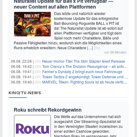
Naturalist Update für Ball x Pit verfügbar —
neuer Content auf allen Plattformen
Das letzte und natürlich wieder
kostenlose Update für das erfolgreiche
Ball-Bouncing-Roguelite BALL x PIT ist
da! The Naturalist Update ist ab sofort auf
allen Plattformen verfügbar und fügt dem
Spiel noch mehr Charaktere, Bälle und
Passive Fähigkeiten hinzu, wodurch sich die Möglichkeiten eines
Runs erheblich erweitern. Neue Charaktere
[…]
(00)
vor 36 Minuten
06.08. 22:26 |
(00)
Neuer Horror‑Titel The Skin Stapler feiert Release
06.08. 19:42 |
(00)
Tom Clancy’s The Division Resurgence – ab sofort für euch verfügbar
06.08. 19:41 |
(00)
Farmer’s Dynasty 2 bringt euch neue Fahrzeuge
06.08. 19:41 |
(00)
Tower Tactics 2 angekündigt: Tower Defense und Deckbuilding Kombo kehrt zurück
06.08. 19:40 |
(00)
MARVEL Tōkon: Fighting Souls ist ab heute verfügbar
KINO/TV-NEWS
Roku schreibt Rekordgewinn
Die Wette auf das Unternehmen hat sich
ausgezahlt: Der Streaming-Spezialist ist
in den Vereinigten Staaten inzwischen zu
einer echten Cashcow geworden.
Nachdem Roku im vergangenen Jahr