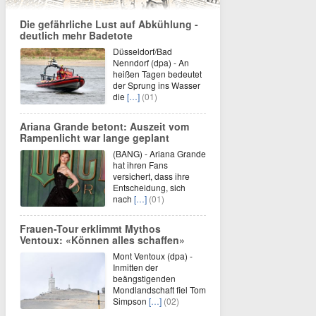
Die gefährliche Lust auf Abkühlung -
deutlich mehr Badetote
Düsseldorf/Bad
Nenndorf (dpa) - An
heißen Tagen bedeutet
der Sprung ins Wasser
die
[…]
(01)
Ariana Grande betont: Auszeit vom
Rampenlicht war lange geplant
(BANG) - Ariana Grande
hat ihren Fans
versichert, dass ihre
Entscheidung, sich
nach
[…]
(01)
Frauen-Tour erklimmt Mythos
Ventoux: «Können alles schaffen»
Mont Ventoux (dpa) -
Inmitten der
beängstigenden
Mondlandschaft fiel Tom
Simpson
[…]
(02)