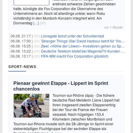
erstmals schwarze Zahlen geschrieben
hatte, kündigte die Fox Corporation die Übernahme des
Unternehmens an. Noch ist allerdings unklar, wann Roku
vollständig in den Murdoch-Konzern integriert wird. Am
Donnerstag
[…]
(00)
vor 1 Stunde
06.08. 21:17 |
(00)
Lionsgate ächzt unter der Schuldenlast
06.08. 17:00 |
(00)
'Stranger Things'-Star David Harbour kehrt für 'Violent Night 2' zurück – Kristen Bell stößt zur Besetzung
06.08. 15:25 |
(00)
Zwei «Höhle der Löwen»-Investoren gehen zu Springer
06.08. 15:22 |
(00)
Deutsche Telekom bleibt bei MagentaTV-Kunden vage
06.08. 13:17 |
(00)
FIFA-WM macht Fox Corporation glücklich
SPORT-NEWS
Pienaar gewinnt Etappe - Lippert im Sprint
chancenlos
Tournon-sur-Rhône (dpa) - Die frühere
deutsche Rad-Meisterin Liane Lippert hat
ihren insgesamt zweiten Etappenerfolg
bei der Tour de France der Frauen
verpasst. Nach hügeligen 153,4
Kilometern zwischen Montbrison und
Tournon-sur-Rhone musste sich die 28-Jährige im Sprint einer
siebenköpfigen Fluchtgruppe bei der sechsten Etappe als