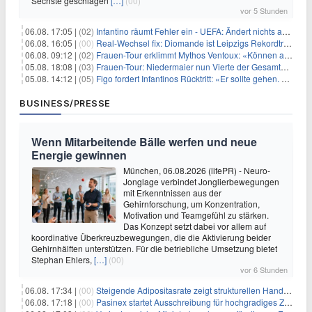
Sechste geschlagen
[…]
(00)
vor 5 Stunden
06.08. 17:05 |
(02)
Infantino räumt Fehler ein - UEFA: Ändert nichts an Boykott
06.08. 16:05 |
(00)
Real-Wechsel fix: Diomande ist Leipzigs Rekordtransfer
06.08. 09:12 |
(02)
Frauen-Tour erklimmt Mythos Ventoux: «Können alles schaffen»
05.08. 18:08 |
(03)
Frauen-Tour: Niedermaier nun Vierte der Gesamtwertung
05.08. 14:12 |
(05)
Figo fordert Infantinos Rücktritt: «Er sollte gehen. Jetzt»
BUSINESS/PRESSE
Wenn Mitarbeitende Bälle werfen und neue
Energie gewinnen
München, 06.08.2026 (lifePR) - Neuro-
Jonglage verbindet Jonglierbewegungen
mit Erkenntnissen aus der
Gehirnforschung, um Konzentration,
Motivation und Teamgefühl zu stärken.
Das Konzept setzt dabei vor allem auf
koordinative Überkreuzbewegungen, die die Aktivierung beider
Gehirnhälften unterstützen. Für die betriebliche Umsetzung bietet
Stephan Ehlers,
[…]
(00)
vor 6 Stunden
06.08. 17:34 |
(00)
Steigende Adipositasrate zeigt strukturellen Handlungsbedarf bei der Ernährung schulpflichtiger Kinder
06.08. 17:18 |
(00)
Pasinex startet Ausschreibung für hochgradiges Zinksulfidkonzentrat mit Germanium- und Silbergehalten und stellt ein Betriebsupdate bereit