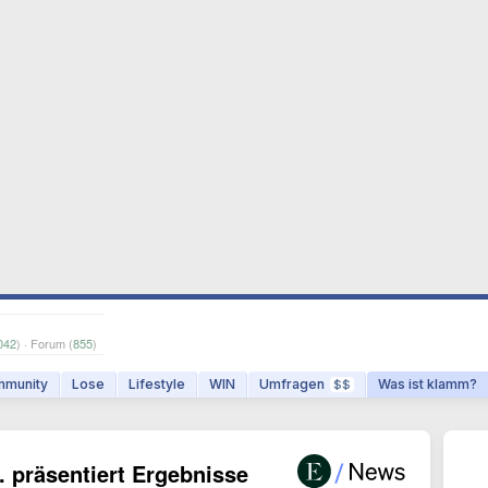
042
) · Forum (
855
)
munity
Lose
Lifestyle
WIN
Umfragen
Was ist klamm?
$$
 präsentiert Ergebnisse