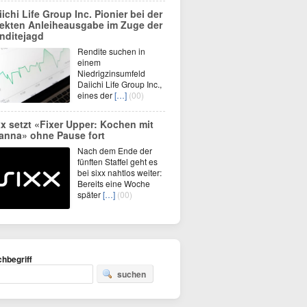
iichi Life Group Inc. Pionier bei der
rekten Anleiheausgabe im Zuge der
nditejagd
Rendite suchen in
einem
Niedrigzinsumfeld
Daiichi Life Group Inc.,
eines der
[…]
(00)
xx setzt «Fixer Upper: Kochen mit
anna» ohne Pause fort
Nach dem Ende der
fünften Staffel geht es
bei sixx nahtlos weiter:
Bereits eine Woche
später
[…]
(00)
hbegriff
suchen