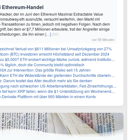
ei Ethereum-Handel
Hacker, der im Juni den Ethereum Maximal Extractable Value
romsubway.eth ausnutzte, versucht weiterhin, den Markt mit
-Transaktionen zu timen, jedoch mit negativen Folgen. Nach dem
riff, bei dem er $7,7 Millionen erbeutete, traf der Angreifer einige
scheidungen, die ihn einen
[…]
(00)
vor 55 Minuten
zeichnet Verlust von $611 Millionen bei Umsatzrückgang von 27%
tcoin (BTC) Investoren erreicht Höchststand seit Dezember 2024
0? ETH erobert wichtige Marke zurück, während Institutionen weiter akkumulieren
 5% täglich, doch die Community bleibt optimistisch
A zur Intervention: Das größte Risiko seit 15 Jahren
ann ETH die Widerstände der gleitenden Durchschnitte überwinden?
 Darum kostet das Alter deutlich mehr als Sie denken
 nach schwachen US-Arbeitsmarktdaten, Fed-Zinserhöhungschancen sinken auf 44%
ef kann XRP fallen, wenn die $1-Unterstützung am Wochenende verloren geht?
-Derivate-Plattform mit über 950 Märkten in einem Konto