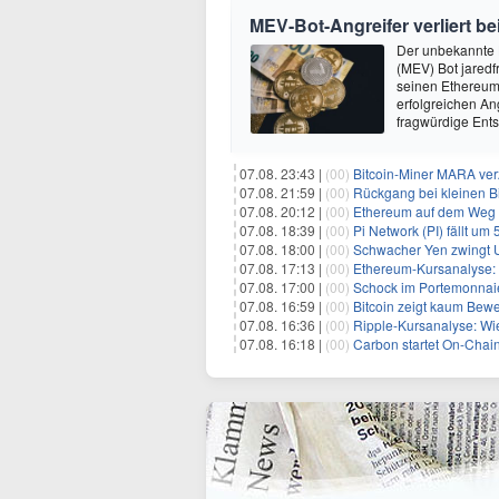
MEV-Bot-Angreifer verliert b
Der unbekannte 
(MEV) Bot jaredf
seinen Ethereum
erfolgreichen Ang
fragwürdige Ent
07.08. 23:43 |
(00)
Bitcoin-Miner MARA ver
07.08. 21:59 |
(00)
Rückgang bei kleinen Bi
07.08. 20:12 |
(00)
Ethereum auf dem Weg zu $5.00
07.08. 18:39 |
(00)
Pi Network (PI) fällt um
07.08. 18:00 |
(00)
Schwacher Yen zwingt US
07.08. 17:13 |
(00)
Ethereum-Kursanalyse: K
07.08. 17:00 |
(00)
Schock im Portemonnaie:
07.08. 16:59 |
(00)
Bitcoin zeigt kaum Bewegung
07.08. 16:36 |
(00)
Ripple-Kursanalyse: Wie ti
07.08. 16:18 |
(00)
Carbon startet On-Chain