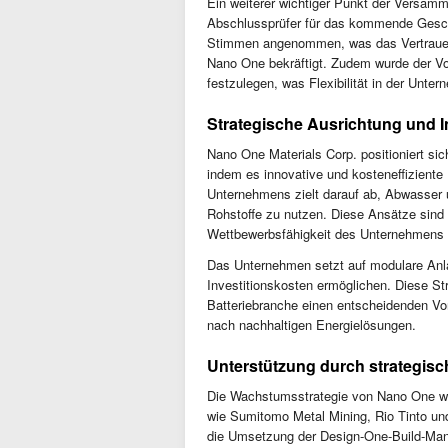
Ein weiterer wichtiger Punkt der Versam
Abschlussprüfer für das kommende Gesch
Stimmen angenommen, was das Vertrauen de
Nano One bekräftigt. Zudem wurde der Vor
festzulegen, was Flexibilität in der Unte
Strategische Ausrichtung und I
Nano One Materials Corp. positioniert sich
indem es innovative und kosteneffiziente
Unternehmens zielt darauf ab, Abwasser 
Rohstoffe zu nutzen. Diese Ansätze sind 
Wettbewerbsfähigkeit des Unternehmens 
Das Unternehmen setzt auf modulare Anla
Investitionskosten ermöglichen. Diese S
Batteriebranche einen entscheidenden Vor
nach nachhaltigen Energielösungen.
Unterstützung durch strategisc
Die Wachstumsstrategie von Nano One wir
wie Sumitomo Metal Mining, Rio Tinto und
die Umsetzung der Design-One-Build-Man