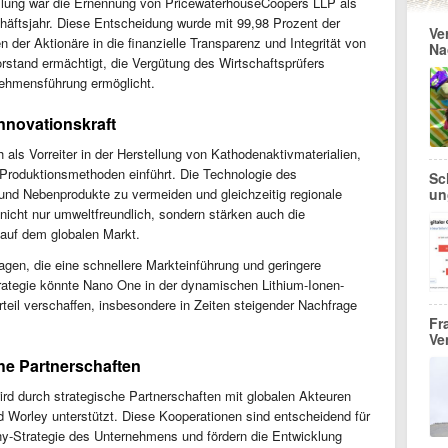
mlung war die Ernennung von PricewaterhouseCoopers LLP als
äftsjahr. Diese Entscheidung wurde mit 99,98 Prozent der
Ve
r Aktionäre in die finanzielle Transparenz und Integrität von
Na
stand ermächtigt, die Vergütung des Wirtschaftsprüfers
rnehmensführung ermöglicht.
nnovationskraft
 als Vorreiter in der Herstellung von Kathodenaktivmaterialien,
 Produktionsmethoden einführt. Die Technologie des
Sc
und Nebenprodukte zu vermeiden und gleichzeitig regionale
un
nicht nur umweltfreundlich, sondern stärken auch die
auf dem globalen Markt.
gen, die eine schnellere Markteinführung und geringere
trategie könnte Nano One in der dynamischen Lithium-Ionen-
teil verschaffen, insbesondere in Zeiten steigender Nachfrage
Fr
Ve
he Partnerschaften
d durch strategische Partnerschaften mit globalen Akteuren
 Worley unterstützt. Diese Kooperationen sind entscheidend für
y-Strategie des Unternehmens und fördern die Entwicklung