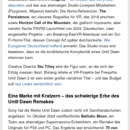
übernahm
und das aus ehemaligen Studio-Liverpool-Mitarbeitern
(Psygnosis, Wipeout) besteht. Die Horror-Referenzen:
The
Persistence
, ein cleveres Roguelike für VR, das 2018 erschien,
sowie
Horizon Call of the Mountain
, der grafisch imposante, aber
narrativ flache PSVR2-Launchtitel von 2023. Dazwischen: zwei
eingestellte Projekte – ein Breaking-Bad-VR-Abenteuer und ein Sci-
Fi-Horror-Titel, dessen Concept Art später durchsickerte.
Wie
Eurogamer Deutschland treffend
anmerkt: Das Studio muss erst
beweisen, dass es die erzählerische Komplexität eines Until Dawn
stemmen kann.
Creative Director
Stu Tilley
wird die Figur sein, an der sich der
Erfolg messen lässt. Bislang leitete er VR-Projekte bei Firesprite.
Until Dawn 2 ist sein erster großer narrativer Titel – und das Budget
soll
laut Leaks beträchtlich sein
.
Eine Marke mit Kratzern – das schwierige Erbe des
Until Dawn Remakes
Sony hat die Marke Until Dawn zuletzt nicht mit Samthandschuhen
angefasst. Im Oktober 2024 veröffentlichte
Ballistic Moon
, ein
Team aus ehemaligen Supermassive-Entwicklern, ein Remake des
Originals für PS5 und PC. Das Ergebnis war ernüchternd:
70 von