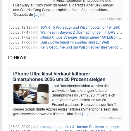
mitwirkt. Außerdem sind Judeline und
Rusowsky auf 'Bby Wow' zu hören. Cigarettes After Sex-Sänger
und Gitarrist Greg Gonzalez spielt auf dem Albumabschluss
'Después de
[…]
(00)
vor 3 Stunden
06.08. 18:33 |
(00)
JONR T5 Pro Saug- und Wischroboter für 194,99€
06.08. 17:47 |
(00)
Wellness in Bayern: 2 Übernachtungen im DAS LUDWIG Sports Resort inkl. HP + Wellness ab 174€ p.P.
06.08. 17:02 |
(00)
Chupa Chups Stranger Things Eimer 150 Lutscher für 21,95€
06.08. 17:00 |
(00)
Daisy Lowe bringt ihr zweites Kind zur Welt
06.08. 17:00 |
(00)
Kelly Osbourne und Sid Wilson sollen ihre Verlobung gelöst haben
IT-NEWS
iPhone Ultra lässt Verkauf faltbarer
Smartphones 2026 um 20 Prozent steigen
Laut Branchenberichten werden die
weltweiten Auslieferungen faltbarer
Smartphones im Jahr 2026 im Vergleich
zum Vorjahr voraussichtlich um 20
Prozent wachsen. Hauptverantwortlich für
diesen Schub dürfte Apples erstes faltbares Smartphone sein: das
gerüchteweise erwartete iPhone Ultra. Das
[…]
(00)
vor 3 Stunden
06.08. 20:00 |
(00)
manager magazin+ & Harvard Business manager+ Digital-Kombi-Abo 1 Monat kostenlos