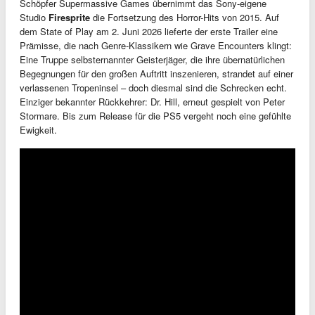
Schöpfer Supermassive Games übernimmt das Sony-eigene
Studio
Firesprite
die Fortsetzung des Horror-Hits von 2015. Auf
dem State of Play am 2. Juni 2026 lieferte der erste Trailer eine
Prämisse, die nach Genre-Klassikern wie Grave Encounters klingt:
Eine Truppe selbsternannter Geisterjäger, die ihre übernatürlichen
Begegnungen für den großen Auftritt inszenieren, strandet auf einer
verlassenen Tropeninsel – doch diesmal sind die Schrecken echt.
Einziger bekannter Rückkehrer: Dr. Hill, erneut gespielt von Peter
Stormare. Bis zum Release für die PS5 vergeht noch eine gefühlte
Ewigkeit.