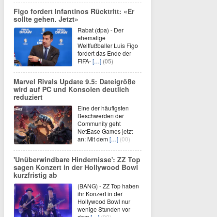
Figo fordert Infantinos Rücktritt: «Er
sollte gehen. Jetzt»
Rabat (dpa) - Der
ehemalige
Weltfußballer Luis Figo
fordert das Ende der
FIFA-
[…]
(05)
Marvel Rivals Update 9.5: Dateigröße
wird auf PC und Konsolen deutlich
reduziert
Eine der häufigsten
Beschwerden der
Community geht
NetEase Games jetzt
an: Mit dem
[…]
(00)
'Unüberwindbare Hindernisse': ZZ Top
sagen Konzert in der Hollywood Bowl
kurzfristig ab
(BANG) - ZZ Top haben
ihr Konzert in der
Hollywood Bowl nur
wenige Stunden vor
dem
[…]
(00)