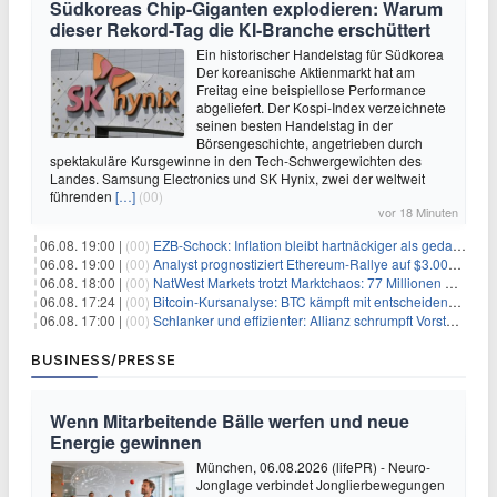
Südkoreas Chip-Giganten explodieren: Warum
dieser Rekord-Tag die KI-Branche erschüttert
Ein historischer Handelstag für Südkorea
Der koreanische Aktienmarkt hat am
Freitag eine beispiellose Performance
abgeliefert. Der Kospi-Index verzeichnete
seinen besten Handelstag in der
Börsengeschichte, angetrieben durch
spektakuläre Kursgewinne in den Tech-Schwergewichten des
Landes. Samsung Electronics und SK Hynix, zwei der weltweit
führenden
[…]
(00)
vor 18 Minuten
06.08. 19:00 |
(00)
EZB-Schock: Inflation bleibt hartnäckiger als gedacht – 2027 wird zum kritischen Test
06.08. 19:00 |
(00)
Analyst prognostiziert Ethereum-Rallye auf $3.000 nach entscheidendem On-Chain-Ausbruch
06.08. 18:00 |
(00)
NatWest Markets trotzt Marktchaos: 77 Millionen Pfund Gewinn im ersten Halbjahr
06.08. 17:24 |
(00)
Bitcoin-Kursanalyse: BTC kämpft mit entscheidender $65K-Hürde, während sich ein Liquidationscluster aufbaut
06.08. 17:00 |
(00)
Schlanker und effizienter: Allianz schrumpft Vorstand auf 8 Köpfe – das steckt dahinter
BUSINESS/PRESSE
Wenn Mitarbeitende Bälle werfen und neue
Energie gewinnen
München, 06.08.2026 (lifePR) - Neuro-
Jonglage verbindet Jonglierbewegungen