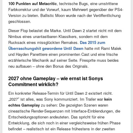
100 Punkten auf Metacritic
, technische Bugs, eine umstrittene
Farbkorrektur und der Vorwurf, kaum Mehrwert gegenüber der PS4-
Version zu bieten. Ballistic Moon wurde nach der Veröffentlichung
geschlossen.
Dieser Flop belastet die Marke. Until Dawn 2 startet nicht mit dem
Nimbus eines unantastbaren Klassikers, sondern mit dem
Rucksack eines missglückten Remakes.
Das 2015 zum
Überraschungshit gewordene Until Dawn
hatte mit Rami Malek
und Hayden Panettiere einen prominenten Cast und eine frische
erzählerische Mechanik auf seiner Seite. Firesprite muss beides
neu aufbauen – ohne den Bonus des Originals.
2027 ohne Gameplay – wie ernst ist Sonys
Commitment wirklich?
Ein konkreter Release-Termin für Until Dawn 2 existiert nicht.
„2027″ ist alles, was Sony kommuniziert. Im Trailer war
kein
echtes Gameplay
zu sehen: Die gezeigten Szenen waren
cineastische Render-Sequenzen mit Interface-Einblendungen, die
Entscheidungsoptionen andeuteten. Das spricht für eine
Entwicklung, die sich noch in einer vergleichsweise frühen Phase
befindet – realistisch ist ein Release frühestens in der zweiten