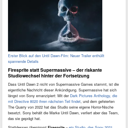
Erster Blick auf den Until Dawn-Film: Neuer Trailer enthüllt
spannende Details
Firesprite statt Supermassive – der riskante
Studiowechsel hinter der Fortsetzung
Dass Until Dawn 2 nicht von Supermassive Games stammt, ist die
eigentliche Nachricht dieser Ankündigung. Supermassive hat sich
längst von Sony emanzipiert: Mit der
Dark Pictures Anthology, die
mit Directive 8020 ihren nächsten Teil findet
, und dem gefeierten
The Quarry von 2022 hat das Studio seine eigene Horror-Nische
besetzt. Sony behält die Marke Until Dawn, verliert aber das Team,
das sie geprägt hat.
Stattdessen übernimmt
Firesprite
–
ein Studio, das Sony 2021