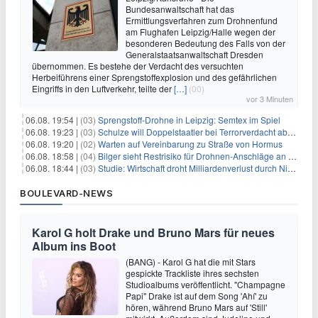
Bundesanwaltschaft hat das
Ermittlungsverfahren zum Drohnenfund
am Flughafen Leipzig/Halle wegen der
besonderen Bedeutung des Falls von der
Generalstaatsanwaltschaft Dresden
übernommen. Es bestehe der Verdacht des versuchten
Herbeiführens einer Sprengstoffexplosion und des gefährlichen
Eingriffs in den Luftverkehr, teilte der
[…]
(00)
vor 3 Minuten
06.08. 19:54 |
(03)
Sprengstoff-Drohne in Leipzig: Semtex im Spiel
06.08. 19:23 |
(03)
Schulze will Doppelstaatler bei Terrorverdacht abschieben
06.08. 19:20 |
(02)
Warten auf Vereinbarung zu Straße von Hormus
06.08. 18:58 |
(04)
Bilger sieht Restrisiko für Drohnen-Anschläge an Flughäfen
06.08. 18:44 |
(03)
Studie: Wirtschaft droht Milliardenverlust durch Niedrigwasser
BOULEVARD-NEWS
Karol G holt Drake und Bruno Mars für neues
Album ins Boot
(BANG) - Karol G hat die mit Stars
gespickte Trackliste ihres sechsten
Studioalbums veröffentlicht. "Champagne
Papi" Drake ist auf dem Song 'Ahí' zu
hören, während Bruno Mars auf 'Still'