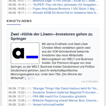
06.08. 19:37 |
(00)
Motorola Edge 70 Pro 256GB + 50GB 5G + Alles-Flat im Vodafone-Netz für 19,99€/Monat – eff. 0,61€/Monat
06.08. 19:16 |
(00)
*SUPER* Frau mit Herz Jahresabo (52 Ausgaben) für 161,40€ + bis zu 150€ Prämie
06.08. 18:55 |
(00)
Frigeo Ahoj-Brause Bonbons 1.000 Stück (1,8kg Eimer) für 6,29€
06.08. 18:11 |
(00)
Allmobil 45GB 5G Allnet-Flat im Vodafone-Netz für eff. 5,91€/Monat dank 50€ Wechselbonus + 0€ AG
KINO/TV-NEWS
Zwei «Höhle der Löwen»-Investoren gehen zu
Springer
Mit Janna Ensthaler und Gast-Löwe
Christian Miele verstärken gleich zwei
aus der VOX-Gründershow bekannte
Investoren das neue Wirtschafts-
Meinungsteam von WELT und Business
Insider. Die Premium-Gruppe von Axel
Springer, zu der WELT, Business Insider Deutschland und Politico
Deutschland gehören, baut ihr wirtschaftspolitisches
Meinungsangebot aus. Unter dem Titel „Die Stimme der
Wirtschaft“
[…]
(00)
vor 4 Stunden
06.08. 17:00 |
(00)
'Stranger Things'-Star David Harbour kehrt für 'Violent Night 2' zurück – Kristen Bell stößt zur Besetzung
06.08. 15:22 |
(00)
Deutsche Telekom bleibt bei MagentaTV-Kunden vage
06.08. 13:17 |
(00)
FIFA-WM macht Fox Corporation glücklich
06.08. 12:56 |
(00)
Britische Regierung erlaubt Warner Bros. Discovery-Übernahme
06.08. 12:40 |
(00)
Versant schrumpft weiter