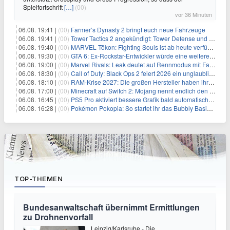
Spielfortschritt
[…]
(00)
vor 36 Minuten
06.08. 19:41 |
(00)
Farmer’s Dynasty 2 bringt euch neue Fahrzeuge
06.08. 19:41 |
(00)
Tower Tactics 2 angekündigt: Tower Defense und Deckbuilding Kombo kehrt zurück
06.08. 19:40 |
(00)
MARVEL Tōkon: Fighting Souls ist ab heute verfügbar
06.08. 19:30 |
(00)
GTA 6: Ex-Rockstar-Entwickler würde eine weitere Verschiebung nicht überraschen
06.08. 19:00 |
(00)
Marvel Rivals: Leak deutet auf Rennmodus mit Fahrzeugen hin
06.08. 18:30 |
(00)
Call of Duty: Black Ops 2 feiert 2026 ein unglaubliches Comeback
06.08. 18:10 |
(00)
RAM-Krise 2027: Die großen Hersteller haben ihre Produktion offenbar schon verkauft
06.08. 17:00 |
(00)
Minecraft auf Switch 2: Mojang nennt endlich den Releasetermin
06.08. 16:45 |
(00)
PS5 Pro aktiviert bessere Grafik bald automatisch, aber das Update ist kleiner als gedacht
06.08. 16:28 |
(00)
Pokémon Pokopia: So startet ihr das Bubbly Basin-DLC
TOP-THEMEN
Bundesanwaltschaft übernimmt Ermittlungen
zu Drohnenvorfall
Leipzig/Karlsruhe - Die