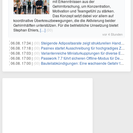
mit Erkenntnissen aus der
Gehirnforschung, um Konzentration,
Motivation und Teamgefühl zu stärken.
Das Konzept setzt dabei vor allem auf
koordinative Überkreuzbewegungen, die die Aktivierung beider
Gehirnhälften unterstützen. Für die betriebliche Umsetzung bietet
Stephan Ehlers,
[…]
(00)
vor 4 Stunden
06.08. 17:34 |
(00)
Steigende Adipositasrate zeigt strukturellen Handlungsbedarf bei der Ernährung schulpflichtiger Kinder
06.08. 17:18 |
(00)
Pasinex startet Ausschreibung für hochgradiges Zinksulfidkonzentrat mit Germanium- und Silbergehalten und stellt ein Betriebsupdate bereit
06.08. 17:03 |
(00)
Variantenreiche Miniaturkupplungen für diverse Einsatzbereiche
06.08. 17:00 |
(00)
Passwork 7.7 führt sicheren Offline-Modus für Desktop- und Mobile-Apps ein
06.08. 17:00 |
(00)
Bauteilabkündigungen: Eine wachsende Gefahr für industrielle Elektroniksysteme