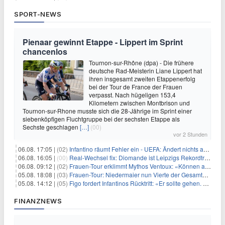
SPORT-NEWS
Pienaar gewinnt Etappe - Lippert im Sprint
chancenlos
Tournon-sur-Rhône (dpa) - Die frühere
deutsche Rad-Meisterin Liane Lippert hat
ihren insgesamt zweiten Etappenerfolg
bei der Tour de France der Frauen
verpasst. Nach hügeligen 153,4
Kilometern zwischen Montbrison und
Tournon-sur-Rhone musste sich die 28-Jährige im Sprint einer
siebenköpfigen Fluchtgruppe bei der sechsten Etappe als
Sechste geschlagen
[…]
(00)
vor 2 Stunden
06.08. 17:05 |
(02)
Infantino räumt Fehler ein - UEFA: Ändert nichts an Boykott
06.08. 16:05 |
(00)
Real-Wechsel fix: Diomande ist Leipzigs Rekordtransfer
06.08. 09:12 |
(02)
Frauen-Tour erklimmt Mythos Ventoux: «Können alles schaffen»
05.08. 18:08 |
(03)
Frauen-Tour: Niedermaier nun Vierte der Gesamtwertung
05.08. 14:12 |
(05)
Figo fordert Infantinos Rücktritt: «Er sollte gehen. Jetzt»
FINANZNEWS