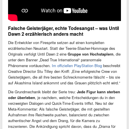
Falsche Geisterjäger, echte Todesangst – was Until
Dawn 2 erzählerisch anders macht
Die Entwickler von Firesprite setzen auf einen kompletten
erzählerischen Neustart. Statt der Teenie-Slasher-Hommage des
Originals verfolgt Until Dawn 2 eine
Gruppe von Hochstaplern
, die
unter dem Banner „Dead True International“ paranormale
Phänomene vortäuschen.
Im offiziellen PlayStation Blog
beschreibt
Creative Director Stu Tilley den Kniff: „Eine erfolgreiche Crew von
Geisterjägern, die all ihre besten Schreckmomente fälscht – bis sie
auf Akashima Island ankommt und das Grauen plötzlich echt wird.“
Die Grundmechanik bleibt der Serie treu:
Jede Figur kann sterben
oder überleben
, je nachdem, welche Entscheidungen du in den
verzweigten Dialogen und Quick-Time-Events triffst. Neu ist der
Meta-Kommentar: Als falsche Geisterjäger, die mit gestellten
Aufnahmen ihre Reichweite pushen, balancierst du zwischen
authentischer Angst und dem Drang, für die Kamera zu
inszenieren. Die Ankündigung spricht davon, dass du „Drama für