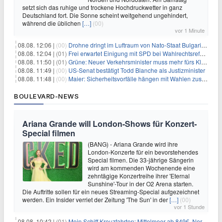
setzt sich das ruhige und trockene Hochdruckwetter in ganz
Deutschland fort. Die Sonne scheint weitgehend ungehindert,
während die üblichen
[…]
(00)
vor 1 Minute
08.08. 12:06 |
(00)
Drohne dringt im Luftraum von Nato-Staat Bulgarien ein
08.08. 12:04 |
(01)
Frei erwartet Einigung mit SPD bei Wahlrechtsreform
08.08. 11:50 |
(01)
Grüne: Neuer Verkehrsminister muss mehr fürs Klima tun
08.08. 11:49 |
(00)
US-Senat bestätigt Todd Blanche als Justizminister
08.08. 11:48 |
(00)
Maier: Sicherheitsvorfälle hängen mit Wahlen zusammen
BOULEVARD-NEWS
Ariana Grande will London-Shows für Konzert-
Special filmen
(BANG) - Ariana Grande wird ihre
London-Konzerte für ein bevorstehendes
Special filmen. Die 33-jährige Sängerin
wird am kommenden Wochenende eine
zehntägige Konzertreihe ihrer 'Eternal
Sunshine'-Tour in der O2 Arena starten.
Die Auftritte sollen für ein neues Streaming-Special aufgezeichnet
werden. Ein Insider verriet der Zeitung 'The Sun' in der
[…]
(00)
vor 1 Stunde
08.08. 10:42 |
(01)
Mein Schiff Kreuzfahrten: Mittelmeer ab 849€, Norwegen ab 999€ p.P.