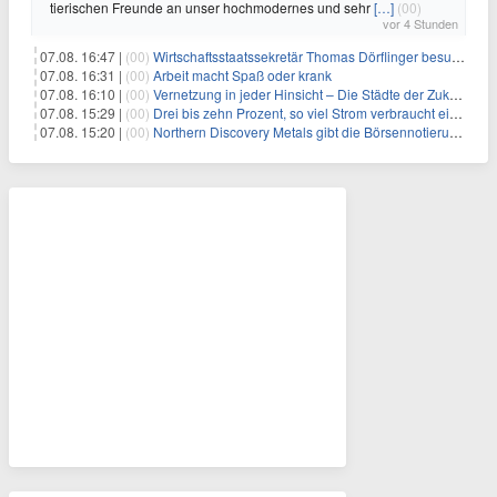
tierischen Freunde an unser hochmodernes und sehr
[…]
(00)
vor 4 Stunden
07.08. 16:47 |
(00)
Wirtschaftsstaatssekretär Thomas Dörflinger besucht Handwerksbetrieb im Kammerbezirk Freiburg
07.08. 16:31 |
(00)
Arbeit macht Spaß oder krank
07.08. 16:10 |
(00)
Vernetzung in jeder Hinsicht – Die Städte der Zukunft sind grün-blau
07.08. 15:29 |
(00)
Drei bis zehn Prozent, so viel Strom verbraucht ein Aufzug im Gebäude
07.08. 15:20 |
(00)
Northern Discovery Metals gibt die Börsennotierung an der Frankfurter Wertpapierbörse bekannt