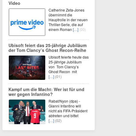
Video
Catherine Zeta-Jones
übernimmt die
Hauptrolle in der neuen
Thriller-Serie, die auf
einem Roman
[…]
(00)
Ubisoft feiert das 25-jährige Jubiläum
der Tom Clancy’s Ghost Recon-Reihe
Ubisoft feierte heute das
25-jährige Jubiläum
von Tom Clancy’s
Ghost Recon mit
[…]
(01)
Kampf um die Macht: Wer ist für und
wer gegen Infantino?
Rabat/Nyon (dpa) -
Gianni Infantino will
nicht als FIFA-Präsident
abtreten und bittet
[…]
(02)