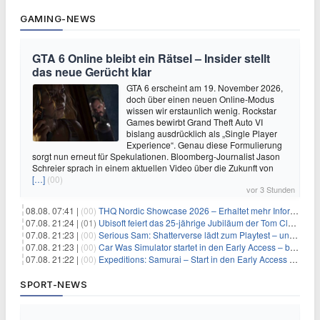
GAMING-NEWS
GTA 6 Online bleibt ein Rätsel – Insider stellt
das neue Gerücht klar
GTA 6 erscheint am 19. November 2026,
doch über einen neuen Online-Modus
wissen wir erstaunlich wenig. Rockstar
Games bewirbt Grand Theft Auto VI
bislang ausdrücklich als „Single Player
Experience“. Genau diese Formulierung
sorgt nun erneut für Spekulationen. Bloomberg-Journalist Jason
Schreier sprach in einem aktuellen Video über die Zukunft von
[…]
(00)
vor 3 Stunden
08.08. 07:41 |
(00)
THQ Nordic Showcase 2026 – Erhaltet mehr Informationen
07.08. 21:24 |
(01)
Ubisoft feiert das 25-jährige Jubiläum der Tom Clancy’s Ghost Recon-Reihe
07.08. 21:23 |
(00)
Serious Sam: Shatterverse lädt zum Playtest – und erscheint schon bald!
07.08. 21:23 |
(00)
Car Was Simulator startet in den Early Access – bald gehts los!
07.08. 21:22 |
(00)
Expeditions: Samurai – Start in den Early Access ab heute im feudalen Japan
SPORT-NEWS