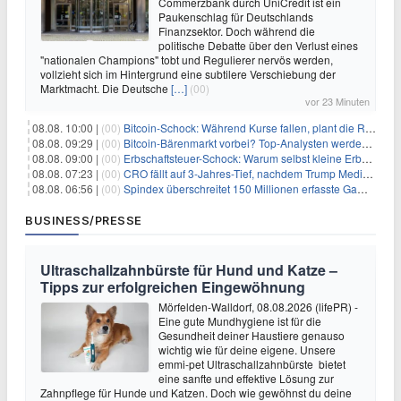
Commerzbank durch UniCredit ist ein
Paukenschlag für Deutschlands
Finanzsektor. Doch während die
politische Debatte über den Verlust eines
"nationalen Champions" tobt und Regulierer nervös werden,
vollzieht sich im Hintergrund eine subtilere Verschiebung der
Marktmacht. Die Deutsche
[…]
(00)
vor 23 Minuten
08.08. 10:00 |
(00)
Bitcoin-Schock: Während Kurse fallen, plant die Regierung die Steuer-Bombe
08.08. 09:29 |
(00)
Bitcoin-Bärenmarkt vorbei? Top-Analysten werden optimistisch, aber die Geschichte sagt etwas anderes
08.08. 09:00 |
(00)
Erbschaftsteuer-Schock: Warum selbst kleine Erbschaften den Fiskus Millionen kosten
08.08. 07:23 |
(00)
CRO fällt auf 3-Jahres-Tief, nachdem Trump Media zwei große Crypto.com-Deals storniert
08.08. 06:56 |
(00)
Spindex überschreitet 150 Millionen erfasste Gaming-Ereignisse in Echtzeit-Datenpipeline
BUSINESS/PRESSE
Ultraschallzahnbürste für Hund und Katze –
Tipps zur erfolgreichen Eingewöhnung
Mörfelden-Walldorf, 08.08.2026 (lifePR) -
Eine gute Mundhygiene ist für die
Gesundheit deiner Haustiere genauso
wichtig wie für deine eigene. Unsere
emmi-pet Ultraschallzahnbürste bietet
eine sanfte und effektive Lösung zur
Zahnpflege für Hunde und Katzen. Doch wie gewöhnst du deine