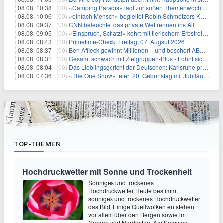
08.08. 10:38 |
(00)
«Camping Paradis» lädt zur süßen Themenwoche ein
08.08. 10:06 |
(00)
«einfach Mensch» begleitet Robin Schmetzers Kampf gegen eine seltene Krankheit
08.08. 09:37 |
(00)
CNN beleuchtet das private Wettrennen ins All
08.08. 09:05 |
(00)
«Einspruch, Schatz!» kehrt mit tierischem Erbstreit zurück
08.08. 08:43 |
(00)
Primetime-Check: Freitag, 07. Augsut 2026
08.08. 08:37 |
(00)
Ben Affleck gewinnt Millionen – und beschert ABC Top-Quoten
08.08. 08:31 |
(00)
Gesamt schwach mit Zielgruppen-Plus - Lohnt sich First Dates Hotel doch?
08.08. 08:04 |
(00)
Das Lieblingsgericht der Deutschen: Karlsruhe prägt seit 75 Jahren die Republik
08.08. 07:36 |
(00)
«The One Show» feiert 20. Geburtstag mit Jubiläumswoche
TOP-THEMEN
Hochdruckwetter mit Sonne und Trockenheit
Sonniges und trockenes
Hochdruckwetter Heute bestimmt
sonniges und trockenes Hochdruckwetter
das Bild. Einige Quellwolken entstehen
vor allem über den Bergen sowie im
Norden und Nordosten. Am Samstag