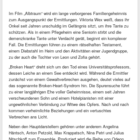
Im Film „Albtraum“ wird ein lange verborgenes Familiengeheimnis
zum Ausgangspunkt der Ermittlungen. Viktoria Wex weiß, dass ihr
Onkel seit Jahren unschuldig im Gefängnis sitzt, um ihre Tante zu
schützen. Als in einem Pflegeheim eine Seniorin stirbt und die
demenzkranke Tante unter Verdacht gerät, beginnt ein komplexer
Fall. Die Ermittlungen führen zu einem rätselhaften Testament,
einem Diebstahl im Heim und den Aktivitäten einer Jugendgruppe,
zu der auch die Tochter von Leon und Zofia gehört.
„Broken Heart“ dreht sich um den Tod eines Universitätsprofessors,
dessen Leiche an einem See entdeckt wird. Während die Ermittler
zunächst von einem Gewaltverbrechen ausgehen, deutet vieles auf
das sogenannte Broken-Heart-Syndrom hin. Die Spurensuche führt
zu einer langjährigen Ehe voller Geheimnisse, einem seit Jahren
verschwundenen Sohn und einem Hotelpianisten mit einer
ungewöhnlichen Verbindung zur Witwe des Opfers. Nach und nach
kommen verheimlichte Beziehungen und ein vertuschtes
Verbrechen ans Licht.
Neben den Hauptdarstellern gehören unter anderem Angelina
Häntsch, Anton Petzold, Max Krappatsch, Nina Petri und Julius
Nitschkoff zum Ensemble. Produziert wird die Reihe von Odeon