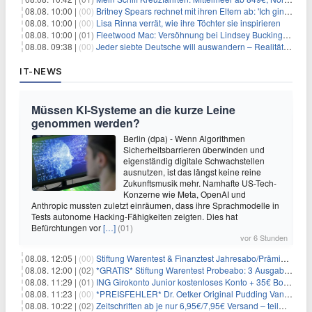
08.08. 10:00 |
(00)
Britney Spears rechnet mit ihren Eltern ab: 'Ich ging zwei Monate lang auf die Knie und weinte'
08.08. 10:00 |
(00)
Lisa Rinna verrät, wie ihre Töchter sie inspirieren
08.08. 10:00 |
(01)
Fleetwood Mac: Versöhnung bei Lindsey Buckingham und Stevie Nicks
08.08. 09:38 |
(00)
Jeder siebte Deutsche will auswandern – Realität sieht oft anders aus
IT-NEWS
Müssen KI-Systeme an die kurze Leine
genommen werden?
Berlin (dpa) - Wenn Algorithmen
Sicherheitsbarrieren überwinden und
eigenständig digitale Schwachstellen
ausnutzen, ist das längst keine reine
Zukunftsmusik mehr. Namhafte US-Tech-
Konzerne wie Meta, OpenAI und
Anthropic mussten zuletzt einräumen, dass ihre Sprachmodelle in
Tests autonome Hacking-Fähigkeiten zeigten. Dies hat
Befürchtungen vor
[…]
(01)
vor 6 Stunden
08.08. 12:05 |
(00)
Stiftung Warentest & Finanztest Jahresabo/Prämienabo für 35€ + Buchprämie
08.08. 12:00 |
(02)
*GRATIS* Stiftung Warentest Probeabo: 3 Ausgaben gratis im Wert von 25,20€
08.08. 11:29 |
(01)
ING Girokonto Junior kostenloses Konto + 35€ Bonus
08.08. 11:23 |
(00)
*PREISFEHLER* Dr. Oetker Original Pudding Vanille 22er-Pack für 2,97€
08.08. 10:22 |
(02)
Zeitschriften ab je nur 6,95€/7,95€ Versand – teilweise selbstkündigend!