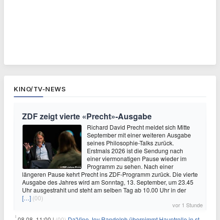
KINO/TV-NEWS
ZDF zeigt vierte «Precht»-Ausgabe
Richard David Precht meldet sich Mitte
September mit einer weiteren Ausgabe
seines Philosophie-Talks zurück.
Erstmals 2026 ist die Sendung nach
einer viermonatigen Pause wieder im
Programm zu sehen. Nach einer
längeren Pause kehrt Precht ins ZDF-Programm zurück. Die vierte
Ausgabe des Jahres wird am Sonntag, 13. September, um 23.45
Uhr ausgestrahlt und steht am selben Tag ab 10.00 Uhr in der
[…]
(00)
vor 1 Stunde
08.08. 11:00 |
(00)
Da'Vine Joy Randolph übernimmt Hauptrolle in starbesetzter schwarzer Komödie