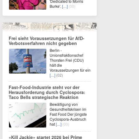
'Dedicated to Morris
Burke'.
[…]
(00)
Frei sieht Voraussetzungen für AfD-
Verbotsverfahren nicht gegeben
Berlin -
Unionsfraktionschef
Thorsten Frei (CDU)
hält die
Voraussetzungen für ein
[…]
(02)
Fast-Food-Industrie steht vor der
Herausforderung durch Cyclospora:
Taco Bells strategische Reaktion
Bewältigung von
Gesundheitskrisen im
Fast Food Der jüngste
Cyclospora-Ausbruch
hat
[…]
(00)
«Kill Jackie» startet 2026 bei Prime