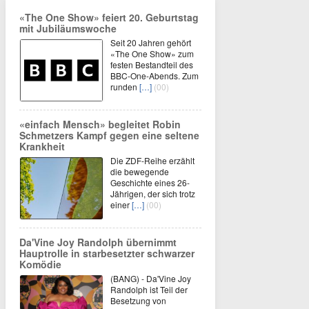
«The One Show» feiert 20. Geburtstag
mit Jubiläumswoche
Seit 20 Jahren gehört
«The One Show» zum
festen Bestandteil des
BBC-One-Abends. Zum
runden
[…]
(00)
«einfach Mensch» begleitet Robin
Schmetzers Kampf gegen eine seltene
Krankheit
Die ZDF-Reihe erzählt
die bewegende
Geschichte eines 26-
Jährigen, der sich trotz
einer
[…]
(00)
Da'Vine Joy Randolph übernimmt
Hauptrolle in starbesetzter schwarzer
Komödie
(BANG) - Da'Vine Joy
Randolph ist Teil der
Besetzung von