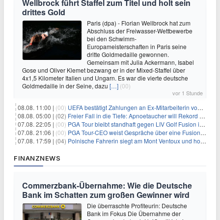
Wellbrock führt Staffel zum Titel und holt sein
drittes Gold
Paris (dpa) - Florian Wellbrock hat zum
Abschluss der Freiwasser-Wettbewerbe
bei den Schwimm-
Europameisterschaften in Paris seine
dritte Goldmedaille gewonnen.
Gemeinsam mit Julia Ackermann, Isabel
Gose und Oliver Klemet bezwang er in der Mixed-Staffel über
4x1,5 Kilometer Italien und Ungarn. Es war die vierte deutsche
Goldmedaille in der Seine, dazu
[…]
(00)
vor 1 Stunde
08.08. 11:00 |
(00)
UEFA bestätigt Zahlungen an Ex-Mitarbeiterin von Infantino
08.08. 05:00 |
(02)
Freier Fall in die Tiefe: Apnoetaucher will Rekord brechen
07.08. 22:05 |
(00)
PGA Tour bleibt standhaft gegen LIV Golf Fusion in einem sich wandelnden Sportumfeld
07.08. 21:06 |
(00)
PGA Tour-CEO weist Gespräche über eine Fusion mit LIV Golf zurück und bekräftigt die Wettbewerbslandschaft
07.08. 17:59 |
(04)
Polnische Fahrerin siegt am Mont Ventoux und holt Tour-Gelb
FINANZNEWS
Commerzbank-Übernahme: Wie die Deutsche
Bank im Schatten zum großen Gewinner wird
Die überraschte Profiteurin: Deutsche
Bank im Fokus Die Übernahme der