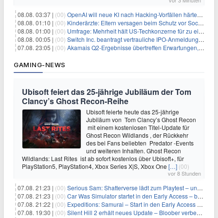
08.08. 03:37 |
(00)
OpenAI will neue KI nach Hacking-Vorfällen härter überwachen
08.08. 01:10 |
(00)
Kinderärzte: Eltern versagen beim Schutz vor Social Media
08.08. 01:00 |
(00)
Umfrage: Mehrheit hält US-Techkonzerne für zu einflussreich
08.08. 00:05 |
(00)
Switch Inc. beantragt vertrauliche IPO-Anmeldung im Zuge des AI-Booms
07.08. 23:05 |
(00)
Akamais Q2-Ergebnisse übertreffen Erwartungen, doch Aktien fallen: Ein tieferer Blick
GAMING-NEWS
Ubisoft feiert das 25-jährige Jubiläum der Tom
Clancy’s Ghost Recon-Reihe
Ubisoft feierte heute das 25-jährige
Jubiläum von Tom Clancy’s Ghost Recon
mit einem kostenlosen Titel-Update für
Ghost Recon Wildlands , der Rückkehr
des bei Fans beliebten Predator -Events
und weiteren Inhalten. Ghost Recon
Wildlands: Last Rites ist ab sofort kostenlos über Ubisoft+, für
PlayStation5, PlayStation4, Xbox Series X|S, Xbox One
[…]
(00)
vor 8 Stunden
07.08. 21:23 |
(00)
Serious Sam: Shatterverse lädt zum Playtest – und erscheint schon bald!
07.08. 21:23 |
(00)
Car Was Simulator startet in den Early Access – bald gehts los!
07.08. 21:22 |
(00)
Expeditions: Samurai – Start in den Early Access ab heute im feudalen Japan
07.08. 19:30 |
(00)
Silent Hill 2 erhält neues Update – Bloober verbessert Grafik und Performance