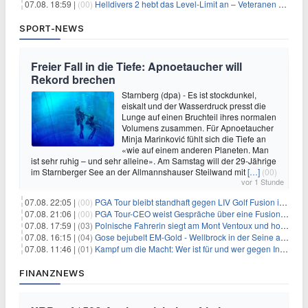
07.08. 18:59 |
(00)
Helldivers 2 hebt das Level-Limit an – Veteranen können endlich weiter aufsteigen
SPORT-NEWS
Freier Fall in die Tiefe: Apnoetaucher will
Rekord brechen
Starnberg (dpa) - Es ist stockdunkel,
eiskalt und der Wasserdruck presst die
Lunge auf einen Bruchteil ihres normalen
Volumens zusammen. Für Apnoetaucher
Minja Marinković fühlt sich die Tiefe an
«wie auf einem anderen Planeten. Man
ist sehr ruhig – und sehr alleine». Am Samstag will der 29-Jährige
im Starnberger See an der Allmannshauser Steilwand mit
[…]
(00)
vor 1 Stunde
07.08. 22:05 |
(00)
PGA Tour bleibt standhaft gegen LIV Golf Fusion in einem sich wandelnden Sportumfeld
07.08. 21:06 |
(00)
PGA Tour-CEO weist Gespräche über eine Fusion mit LIV Golf zurück und bekräftigt die Wettbewerbslandschaft
07.08. 17:59 |
(03)
Polnische Fahrerin siegt am Mont Ventoux und holt Tour-Gelb
07.08. 16:15 |
(04)
Gose bejubelt EM-Gold - Wellbrock in der Seine ausgebremst
07.08. 11:46 |
(01)
Kampf um die Macht: Wer ist für und wer gegen Infantino?
FINANZNEWS