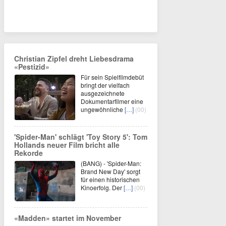
Christian Zipfel dreht Liebesdrama
«Pestizid»
Für sein Spielfilmdebüt
bringt der vielfach
ausgezeichnete
Dokumentarfilmer eine
ungewöhnliche
[…]
(00)
'Spider-Man' schlägt 'Toy Story 5': Tom
Hollands neuer Film bricht alle
Rekorde
(BANG) - 'Spider-Man:
Brand New Day' sorgt
für einen historischen
Kinoerfolg. Der
[…]
(00)
«Madden» startet im November