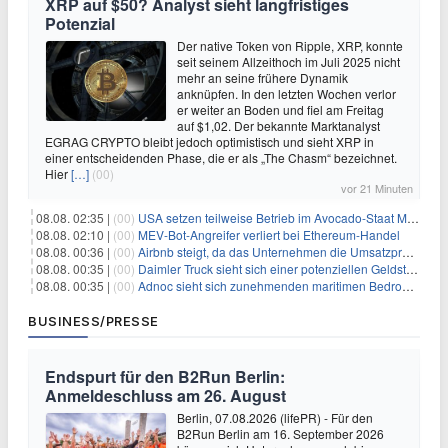
XRP auf $50? Analyst sieht langfristiges
Potenzial
Der native Token von Ripple, XRP, konnte
seit seinem Allzeithoch im Juli 2025 nicht
mehr an seine frühere Dynamik
anknüpfen. In den letzten Wochen verlor
er weiter an Boden und fiel am Freitag
auf $1,02. Der bekannte Marktanalyst
EGRAG CRYPTO bleibt jedoch optimistisch und sieht XRP in
einer entscheidenden Phase, die er als „The Chasm“ bezeichnet.
Hier
[…]
(00)
vor 21 Minuten
08.08. 02:35 |
(00)
USA setzen teilweise Betrieb im Avocado-Staat Michoacán in Mexiko wieder in Gang
08.08. 02:10 |
(00)
MEV-Bot-Angreifer verliert bei Ethereum-Handel
08.08. 00:36 |
(00)
Airbnb steigt, da das Unternehmen die Umsatzprognose anhebt und starkes Wachstum signalisiert
08.08. 00:35 |
(00)
Daimler Truck sieht sich einer potenziellen Geldstrafe von 1 Milliarde Euro aufgrund von EU-Emissionsvorschriften gegenüber
08.08. 00:35 |
(00)
Adnoc sieht sich zunehmenden maritimen Bedrohungen angesichts regionaler Spannungen gegenüber
BUSINESS/PRESSE
Endspurt für den B2Run Berlin:
Anmeldeschluss am 26. August
Berlin, 07.08.2026 (lifePR) - Für den
B2Run Berlin am 16. September 2026