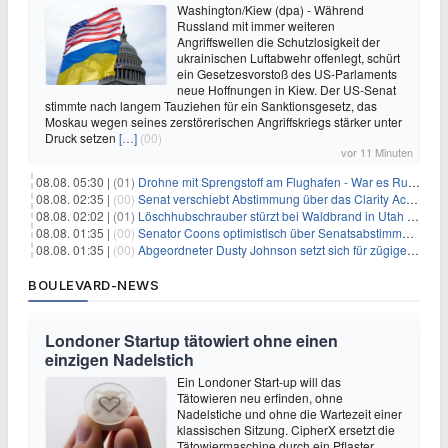
Washington/Kiew (dpa) - Während
Russland mit immer weiteren
Angriffswellen die Schutzlosigkeit der
ukrainischen Luftabwehr offenlegt, schürt
ein Gesetzesvorstoß des US-Parlaments
neue Hoffnungen in Kiew. Der US-Senat
stimmte nach langem Tauziehen für ein Sanktionsgesetz, das
Moskau wegen seines zerstörerischen Angriffskriegs stärker unter
Druck setzen
[…]
(00)
vor 11 Minuten
08.08. 05:30 |
(01)
Drohne mit Sprengstoff am Flughafen - War es Russland?
08.08. 02:35 |
(00)
Senat verschiebt Abstimmung über das Clarity Act: Auswirkungen auf Unternehmen und das Vertrauen der Investoren
08.08. 02:02 |
(01)
Löschhubschrauber stürzt bei Waldbrand in Utah ab
08.08. 01:35 |
(00)
Senator Coons optimistisch über Senatsabstimmungen angesichts von Finanzierungsbedenken
08.08. 01:35 |
(00)
Abgeordneter Dusty Johnson setzt sich für zügige Regierungsfinanzierung angesichts von Shutdown-Risiken ein
BOULEVARD-NEWS
Londoner Startup tätowiert ohne einen
einzigen Nadelstich
Ein Londoner Start-up will das
Tätowieren neu erfinden, ohne
Nadelstiche und ohne die Wartezeit einer
klassischen Sitzung. CipherX ersetzt die
Tätowiermaschine durch ein Pflaster