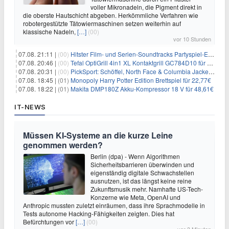
voller Mikronadeln, die Pigment direkt in
die oberste Hautschicht abgeben. Herkömmliche Verfahren wie
robotergestützte Tätowiermaschinen setzen weiterhin auf
klassische Nadeln,
[…]
(00)
vor 10 Stunden
07.08. 21:11 |
(00)
Hitster Film- und Serien-Soundtracks Partyspiel-Erweiterung für 6,99€
07.08. 20:46 |
(00)
Tefal OptiGrill 4in1 XL Kontaktgrill GC784D10 für 239,99€
07.08. 20:31 |
(00)
PickSport: Schöffel, North Face & Columbia Jacken ab 39,60€
07.08. 18:45 |
(01)
Monopoly Harry Potter Edition Brettspiel für 22,77€
07.08. 18:22 |
(01)
Makita DMP180Z Akku-Kompressor 18 V für 48,61€
IT-NEWS
Müssen KI-Systeme an die kurze Leine
genommen werden?
Berlin (dpa) - Wenn Algorithmen
Sicherheitsbarrieren überwinden und
eigenständig digitale Schwachstellen
ausnutzen, ist das längst keine reine
Zukunftsmusik mehr. Namhafte US-Tech-
Konzerne wie Meta, OpenAI und
Anthropic mussten zuletzt einräumen, dass ihre Sprachmodelle in
Tests autonome Hacking-Fähigkeiten zeigten. Dies hat
Befürchtungen vor
[…]
(00)
vor 3 Minuten