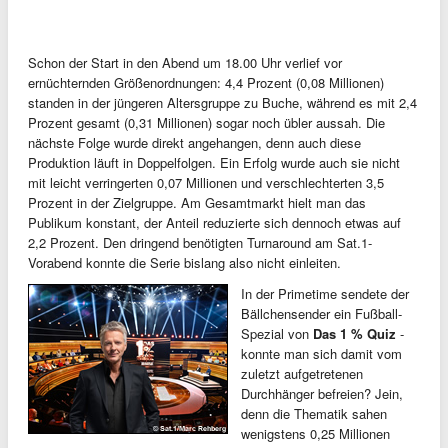
Schon der Start in den Abend um 18.00 Uhr verlief vor
ernüchternden Größenordnungen: 4,4 Prozent (0,08 Millionen)
standen in der jüngeren Altersgruppe zu Buche, während es mit 2,4
Prozent gesamt (0,31 Millionen) sogar noch übler aussah. Die
nächste Folge wurde direkt angehangen, denn auch diese
Produktion läuft in Doppelfolgen. Ein Erfolg wurde auch sie nicht
mit leicht verringerten 0,07 Millionen und verschlechterten 3,5
Prozent in der Zielgruppe. Am Gesamtmarkt hielt man das
Publikum konstant, der Anteil reduzierte sich dennoch etwas auf
2,2 Prozent. Den dringend benötigten Turnaround am Sat.1-
Vorabend konnte die Serie bislang also nicht einleiten.
In der Primetime sendete der
Bällchensender ein Fußball-
Spezial von
Das 1 % Quiz
-
konnte man sich damit vom
zuletzt aufgetretenen
Durchhänger befreien? Jein,
denn die Thematik sahen
wenigstens 0,25 Millionen