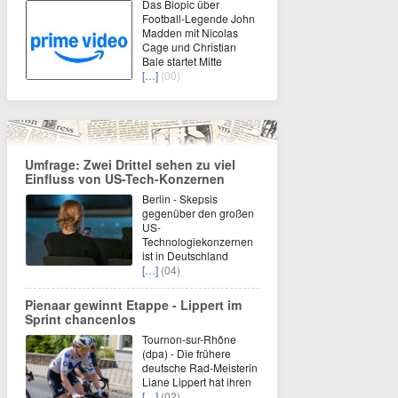
Das Biopic über
Football-Legende John
Madden mit Nicolas
Cage und Christian
Bale startet Mitte
[…]
(00)
Umfrage: Zwei Drittel sehen zu viel
Einfluss von US-Tech-Konzernen
Berlin - Skepsis
gegenüber den großen
US-
Technologiekonzernen
ist in Deutschland
[…]
(04)
Pienaar gewinnt Etappe - Lippert im
Sprint chancenlos
Tournon-sur-Rhône
(dpa) - Die frühere
deutsche Rad-Meisterin
Liane Lippert hat ihren
[…]
(02)