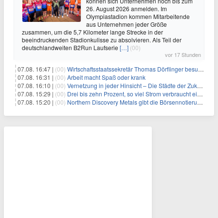
können sich Unternehmen noch bis zum
26. August 2026 anmelden. Im
Olympiastadion kommen Mitarbeitende
aus Unternehmen jeder Größe
zusammen, um die 5,7 Kilometer lange Strecke in der
beeindruckenden Stadionkulisse zu absolvieren. Als Teil der
deutschlandweiten B2Run Laufserie
[…]
(00)
vor 17 Stunden
07.08. 16:47 |
(00)
Wirtschaftsstaatssekretär Thomas Dörflinger besucht Handwerksbetrieb im Kammerbezirk Freiburg
07.08. 16:31 |
(00)
Arbeit macht Spaß oder krank
07.08. 16:10 |
(00)
Vernetzung in jeder Hinsicht – Die Städte der Zukunft sind grün-blau
07.08. 15:29 |
(00)
Drei bis zehn Prozent, so viel Strom verbraucht ein Aufzug im Gebäude
07.08. 15:20 |
(00)
Northern Discovery Metals gibt die Börsennotierung an der Frankfurter Wertpapierbörse bekannt