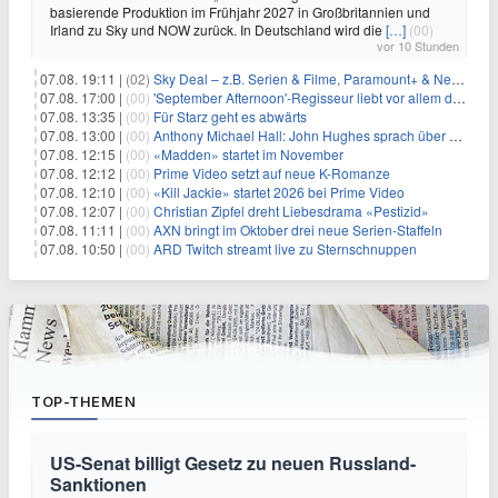
basierende Produktion im Frühjahr 2027 in Großbritannien und
Irland zu Sky und NOW zurück. In Deutschland wird die
[…]
(00)
vor 10 Stunden
07.08. 19:11 |
(02)
Sky Deal – z.B. Serien & Filme, Paramount+ & Netflix für 19,99€/Monat
07.08. 17:00 |
(00)
'September Afternoon'-Regisseur liebt vor allem die 'Banalität' in seinen Filmen
07.08. 13:35 |
(00)
Für Starz geht es abwärts
07.08. 13:00 |
(00)
Anthony Michael Hall: John Hughes sprach über eine Fortsetzung von 'The Breakfast Club'
07.08. 12:15 |
(00)
«Madden» startet im November
07.08. 12:12 |
(00)
Prime Video setzt auf neue K-Romanze
07.08. 12:10 |
(00)
«Kill Jackie» startet 2026 bei Prime Video
07.08. 12:07 |
(00)
Christian Zipfel dreht Liebesdrama «Pestizid»
07.08. 11:11 |
(00)
AXN bringt im Oktober drei neue Serien-Staffeln
07.08. 10:50 |
(00)
ARD Twitch streamt live zu Sternschnuppen
TOP-THEMEN
US-Senat billigt Gesetz zu neuen Russland-
Sanktionen