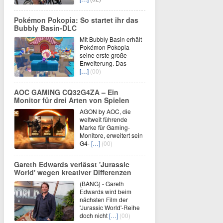
Pokémon Pokopia: So startet ihr das
Bubbly Basin-DLC
Mit Bubbly Basin erhält
Pokémon Pokopia
seine erste große
Erweiterung. Das
[…]
(00)
AOC GAMING CQ32G4ZA – Ein
Monitor für drei Arten von Spielen
AGON by AOC, die
weltweit führende
Marke für Gaming-
Monitore, erweitert sein
G4-
[…]
(00)
Gareth Edwards verlässt 'Jurassic
World' wegen kreativer Differenzen
(BANG) - Gareth
Edwards wird beim
nächsten Film der
'Jurassic World'-Reihe
doch nicht
[…]
(00)