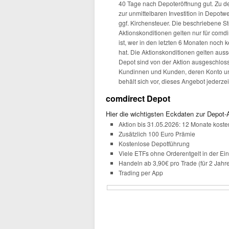
40 Tage nach Depoteröffnung gut. Zu 
zur unmittelbaren Investition in Depotwe
ggf. Kirchensteuer. Die beschriebene S
Aktionskonditionen gelten nur für com
ist, wer in den letzten 6 Monaten noch
hat. Die Aktionskonditionen gelten auss
Depot sind von der Aktion ausgeschlo
Kundinnen und Kunden, deren Konto und
behält sich vor, dieses Angebot jederze
comdirect Depot
Hier die wichtigsten Eckdaten zur Depot-
Aktion bis 31.05.2026: 12 Monate kost
Zusätzlich 100 Euro Prämie
Kostenlose Depotführung
Viele ETFs ohne Orderentgelt in der E
Handeln ab 3,90€ pro Trade (für 2 Jahr
Trading per App