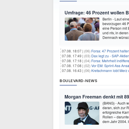
Umfrage: 46 Prozent wollen B
Berlin - Laut ei
bevorzugen 46 P
eine Person mit 
und ntv, in dere
Demnach wünsch
07.08. 18:07 |
(06)
Forsa: 47 Prozent halte
07.08. 17:49 |
(03)
Dax legt zu - SAP-Aktien
07.08. 17:18 |
(04)
Forsa: Mehrheit indiff
07.08. 17:08 |
(02)
Vor EM: Sprint-Ass Ans
07.08. 16:43 |
(06)
Kretschmann lobt Merz 
BOULEVARD-NEWS
Morgan Freeman denkt mit 89
(BANG) - Auch w
daran, sich zur 
erfolgreiche Kar
Rollen – darunter
dem Jahr 2004.