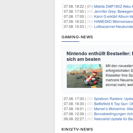
07.08. 18:22 |
(01)
Makita DMP180Z Akku-K
07.08. 17:00 |
(00)
Jennifer Grey: Bewegende
07.08. 17:00 |
(00)
Karol G erklärt Album-Ve
07.08. 16:22 |
(00)
HAWESKO Weinversand: 
07.08. 15:53 |
(00)
Lottoscanner-Neukunden
GAMING-NEWS
Nintendo enthüllt Bestseller:
sich am besten
Mit den neuesten
erfolgreichsten 
Klassiker ihre Sp
mehrere Neuersc
einmal mehr, we
07.08. 17:00 |
(00)
Splatoon Raiders: Upda
07.08. 16:30 |
(00)
Battlefield 6 Top Gun: O
07.08. 16:01 |
(00)
Marvel’s Wolverine: Alt
07.08. 12:36 |
(00)
Bonusbedingungen richti
06.08. 22:27 |
(00)
Naturalist Update für Ba
KINO/TV-NEWS