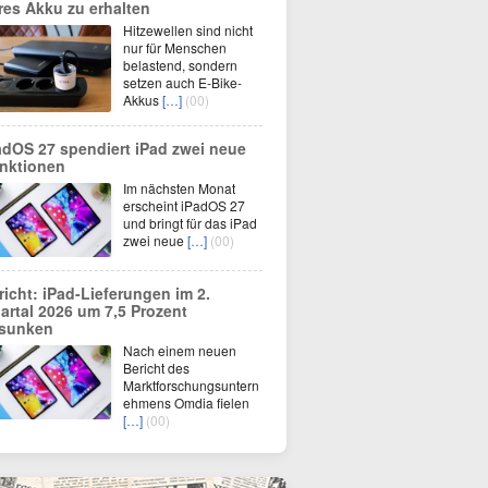
res Akku zu erhalten
Hitzewellen sind nicht
nur für Menschen
belastend, sondern
setzen auch E-Bike-
Akkus
[…]
(00)
adOS 27 spendiert iPad zwei neue
nktionen
Im nächsten Monat
erscheint iPadOS 27
und bringt für das iPad
zwei neue
[…]
(00)
richt: iPad-Lieferungen im 2.
artal 2026 um 7,5 Prozent
sunken
Nach einem neuen
Bericht des
Marktforschungsuntern
ehmens Omdia fielen
[…]
(00)