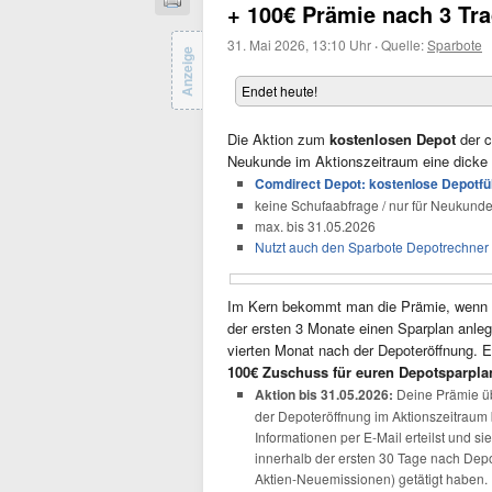
+ 100€ Prämie nach 3 Tr
31. Mai 2026, 13:10 Uhr
·
Quelle:
Sparbote
Anzeige
Endet heute!
Die Aktion zum
kostenlosen Depot
der 
Neukunde im Aktionszeitraum eine dicke 
Comdirect Depot: kostenlose Depotfü
keine Schufaabfrage / nur für Neukund
max. bis 31.05.2026
Nutzt auch den Sparbote Depotrechner
Im Kern bekommt man die Prämie, wenn ma
der ersten 3 Monate einen Sparplan anlegt
vierten Monat nach der Depoteröffnung. Er
100
€ Zuschuss für euren Depotsparpla
Aktion bis 31.05.2026:
Deine Prämie ü
der Depoteröffnung im Aktionszeitraum b
Informationen per E-Mail erteilst und si
innerhalb der ersten 30 Tage nach Dep
Aktien-Neuemissionen) getätigt haben.