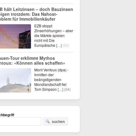
B hält Leitzinsen – doch Bauzinsen
eigen trotzdem: Das Nahost-
oblem für Immobilienkäufer
EZB stoppt
Zinserhöhungen – aber
die Märkte spielen
nicht mit Die
Europäische
[…]
(00)
auen-Tour erklimmt Mythos
ntoux: «Können alles schaffen»
Mont Ventoux (dpa) -
Inmitten der
beängstigenden
Mondlandschaft fiel
Tom Simpson
[…]
(04)
hbegriff
suchen