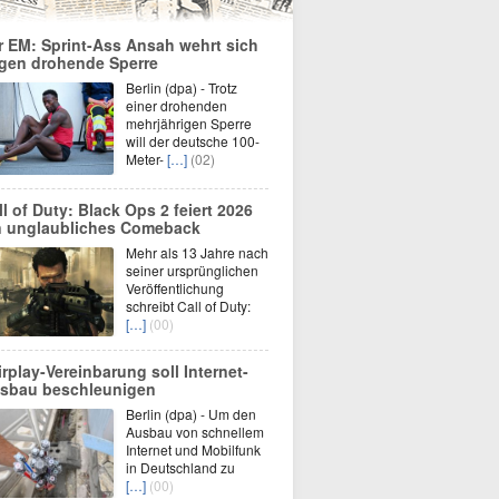
r EM: Sprint-Ass Ansah wehrt sich
gen drohende Sperre
Berlin (dpa) - Trotz
einer drohenden
mehrjährigen Sperre
will der deutsche 100-
Meter-
[…]
(02)
ll of Duty: Black Ops 2 feiert 2026
n unglaubliches Comeback
Mehr als 13 Jahre nach
seiner ursprünglichen
Veröffentlichung
schreibt Call of Duty:
[…]
(00)
irplay-Vereinbarung soll Internet-
sbau beschleunigen
Berlin (dpa) - Um den
Ausbau von schnellem
Internet und Mobilfunk
in Deutschland zu
[…]
(00)