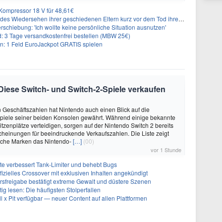
ompressor 18 V für 48,61€
s Wiedersehen ihrer geschiedenen Eltern kurz vor dem Tod ihrer Mutter
rschiebung: 'Ich wollte keine persönliche Situation ausnutzen'
3 Tage versandkostenfrei bestellen (MBW 25€)
: 1 Feld EuroJackpot GRATIS spielen
 Diese Switch- und Switch-2-Spiele verkaufen
 Geschäftszahlen hat Nintendo auch einen Blick auf die
Spiele seiner beiden Konsolen gewährt. Während einige bekannte
itzenplätze verteidigen, sorgen auf der Nintendo Switch 2 bereits
heinungen für beeindruckende Verkaufszahlen. Die Liste zeigt
lche Marken das Nintendo-
[…]
(00)
vor 1 Stunde
te verbessert Tank-Limiter und behebt Bugs
ffizielles Crossover mit exklusiven Inhalten angekündigt
ersfreigabe bestätigt extreme Gewalt und düstere Szenen
g lesen: Die häufigsten Stolperfallen
ll x Pit verfügbar — neuer Content auf allen Plattformen