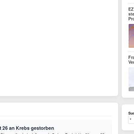
EZ
st
Pr
Fr
Ve
Suc
t 26 an Krebs gestorben