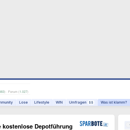
883
) · Forum (
1.027
)
munity
Lose
Lifestyle
WIN
Umfragen
Was ist klamm?
$$
e kostenlose Depotführung