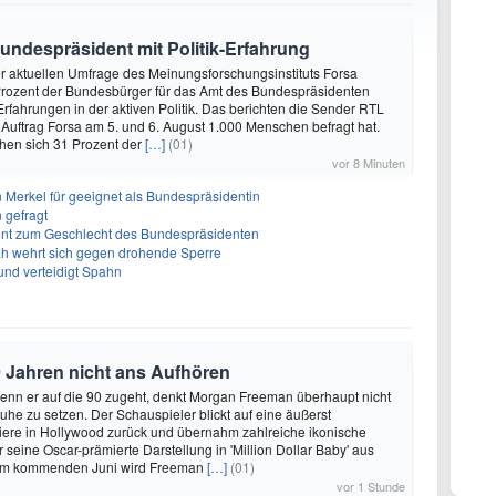
undespräsident mit Politik-Erfahrung
ner aktuellen Umfrage des Meinungsforschungsinstituts Forsa
rozent der Bundesbürger für das Amt des Bundespräsidenten
Erfahrungen in der aktiven Politik. Das berichten die Sender RTL
n Auftrag Forsa am 5. und 6. August 1.000 Menschen befragt hat.
en sich 31 Prozent der
[…]
(01)
vor 8 Minuten
n Merkel für geeignet als Bundespräsidentin
 gefragt
erent zum Geschlecht des Bundespräsidenten
ah wehrt sich gegen drohende Sperre
und verteidigt Spahn
 Jahren nicht ans Aufhören
enn er auf die 90 zugeht, denkt Morgan Freeman überhaupt nicht
Ruhe zu setzen. Der Schauspieler blickt auf eine äußerst
riere in Hollywood zurück und übernahm zahlreiche ikonische
 seine Oscar-prämierte Darstellung in 'Million Dollar Baby' aus
 Im kommenden Juni wird Freeman
[…]
(01)
vor 1 Stunde