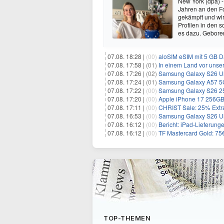
New York (dpa) -
Jahren an den Fo
gekämpft und wir 
Profilen in den 
es dazu. Gebore
07.08. 18:28 |
(00)
aloSIM eSIM mit 5 GB D
07.08. 17:58 |
(01)
In einem Land vor unser
07.08. 17:26 |
(02)
Samsung Galaxy S26 Ultr
07.08. 17:24 |
(01)
Samsung Galaxy A57 5G 
07.08. 17:22 |
(00)
Samsung Galaxy S26 256
07.08. 17:20 |
(00)
Apple iPhone 17 256GB 
07.08. 17:11 |
(00)
CHRIST Sale: 25% Extra
07.08. 16:53 |
(00)
Samsung Galaxy S26 Ultra
07.08. 16:12 |
(00)
Bericht: iPad-Lieferung
07.08. 16:12 |
(00)
TF Mastercard Gold: 7
TOP-THEMEN