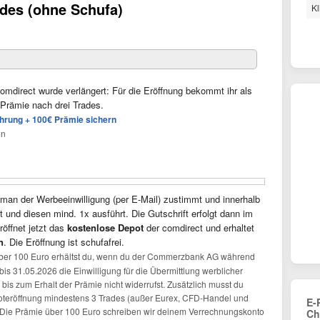
ades (ohne Schufa)
Kl
comdirect wurde verlängert: Für die Eröffnung bekommt ihr als
Prämie nach drei Trades.
hrung + 100€ Prämie sichern
en
n der Werbeeinwilligung (per E-Mail) zustimmt und innerhalb
 und diesen mind. 1x ausführt. Die Gutschrift erfolgt dann im
öffnet jetzt das
kostenlose Depot
der comdirect und erhaltet
n
. Die Eröffnung ist schufafrei.
ber 100 Euro erhältst du, wenn du der Commerzbank AG während
is 31.05.2026 die Einwilligung für die Übermittlung werblicher
e bis zum Erhalt der Prämie nicht widerrufst. Zusätzlich musst du
oteröffnung mindestens 3 Trades (außer Eurex, CFD-Handel und
E-
 Die Prämie über 100 Euro schreiben wir deinem Verrechnungskonto
Ch