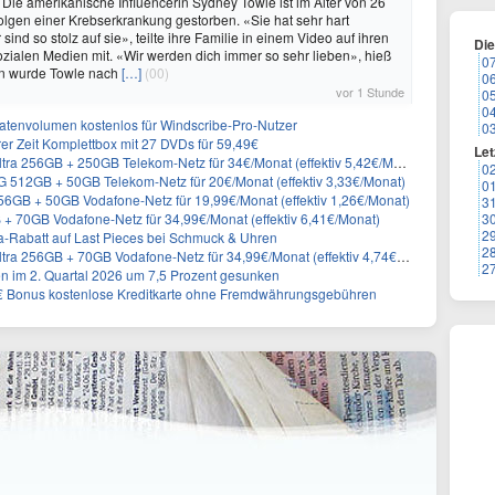
 Die amerikanische Influencerin Sydney Towle ist im Alter von 26
lgen einer Krebserkrankung gestorben. «Sie hat sehr hart
sind so stolz auf sie», teilte ihre Familie in einem Video auf ihren
Di
sozialen Medien mit. «Wir werden dich immer so sehr lieben», hieß
0
n wurde Towle nach
[…]
(00)
0
vor 1 Stunde
0
0
atenvolumen kostenlos für Windscribe-Pro-Nutzer
0
er Zeit Komplettbox mit 27 DVDs für 59,49€
Let
a 256GB + 250GB Telekom-Netz für 34€/Monat (effektiv 5,42€/Monat)
0
512GB + 50GB Telekom-Netz für 20€/Monat (effektiv 3,33€/Monat)
0
GB + 50GB Vodafone-Netz für 19,99€/Monat (effektiv 1,26€/Monat)
3
+ 70GB Vodafone-Netz für 34,99€/Monat (effektiv 6,41€/Monat)
3
2
-Rabatt auf Last Pieces bei Schmuck & Uhren
2
 256GB + 70GB Vodafone-Netz für 34,99€/Monat (effektiv 4,74€/Monat)
2
en im 2. Quartal 2026 um 7,5 Prozent gesunken
5€ Bonus kostenlose Kreditkarte ohne Fremdwährungsgebühren