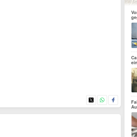
Vo
ge
Ca
ei
Fa
Au