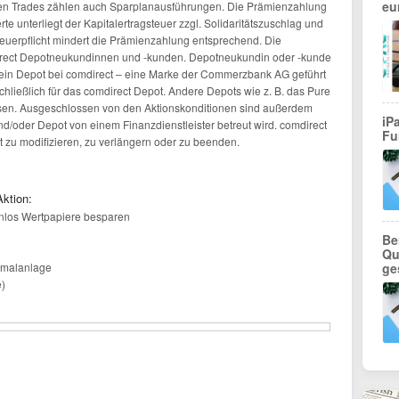
eu
den Trades zählen auch Sparplanausführungen. Die Prämienzahlung
rte unterliegt der Kapitalertragsteuer zzgl. Solidaritätszuschlag und
teuerpflicht mindert die Prämienzahlung entsprechend. Die
direct Depotneukundinnen und -kunden. Depotneukundin oder -kunde
 kein Depot bei comdirect – eine Marke der Commerzbank AG geführt
chließlich für das comdirect Depot. Andere Depots wie z. B. das Pure
ssen. Ausgeschlossen von den Aktionskonditionen sind außerdem
iP
/oder Depot von einem Finanzdienstleister betreut wird. comdirect
Fu
it zu modifizieren, zu verlängern oder zu beenden.
Aktion:
enlos Wertpapiere besparen
Be
Qu
inmalanlage
ge
e)