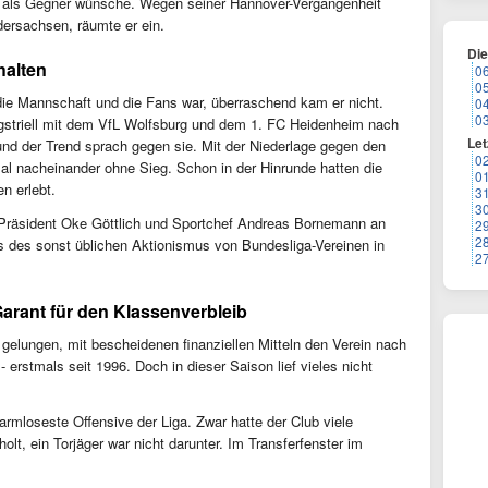
ch als Gegner wünsche. Wegen seiner Hannover-Vergangenheit
dersachsen, räumte er ein.
Di
halten
0
0
, die Mannschaft und die Fans war, überraschend kam er nicht.
0
0
gstriell mit dem VfL Wolfsburg und dem 1. FC Heidenheim nach
Let
 und der Trend sprach gegen sie. Mit der Niederlage gegen den
0
al nacheinander ohne Sieg. Schon in der Hinrunde hatten die
0
en erlebt.
3
3
 Präsident Oke Göttlich und Sportchef Andreas Bornemann an
2
2
hts des sonst üblichen Aktionismus von Bundesliga-Vereinen in
2
Garant für den Klassenverbleib
 gelungen, mit bescheidenen finanziellen Mitteln den Verein nach
 erstmals seit 1996. Doch in dieser Saison lief vieles nicht
harmloseste Offensive der Liga. Zwar hatte der Club viele
olt, ein Torjäger war nicht darunter. Im Transferfenster im