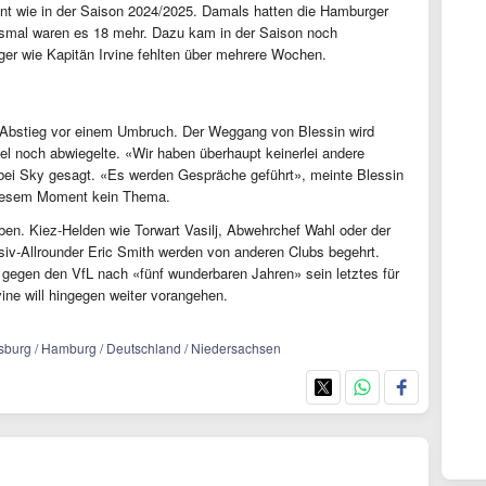
nt wie in der Saison 2024/2025. Damals hatten die Hamburger
iesmal waren es 18 mehr. Dazu kam in der Saison noch
ger wie Kapitän Irvine fehlten über mehrere Wochen.
em Abstieg vor einem Umbruch. Der Weggang von Blessin wird
el noch abwiegelte. «Wir haben überhaupt keinerlei andere
 bei Sky gesagt. «Es werden Gespräche geführt», meinte Blessin
n diesem Moment kein Thema.
en. Kiez-Helden wie Torwart Vasilj, Abwehrchef Wahl oder der
siv-Allrounder Eric Smith werden von anderen Clubs begehrt.
l gegen den VfL nach «fünf wunderbaren Jahren» sein letztes für
ine will hingegen weiter vorangehen.
olfsburg / Hamburg / Deutschland / Niedersachsen