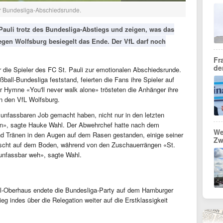
r Bundesliga-Abschiedsrunde.
 Pauli trotz des Bundesliga-Abstiegs und zeigen, was das
gegen Wolfsburg besiegelt das Ende. Der VfL darf noch
Fr
de
 die Spieler des FC St. Pauli zur emotionalen Abschiedsrunde.
ball-Bundesliga feststand, feierten die Fans ihre Spieler auf
r Hymne «You'll never walk alone» trösteten die Anhänger ihre
en den VfL Wolfsburg.
 unfassbaren Job gemacht haben, nicht nur in den letzten
son», sagte Hauke Wahl. Der Abwehrchef hatte nach dem
We
nd Tränen in den Augen auf dem Rasen gestanden, einige seiner
Zw
uscht auf dem Boden, während von den Zuschauerrängen «St.
n unfassbar weh», sagte Wahl.
ll-Oberhaus endete die Bundesliga-Party auf dem Hamburger
g indes über die Relegation weiter auf die Erstklassigkeit