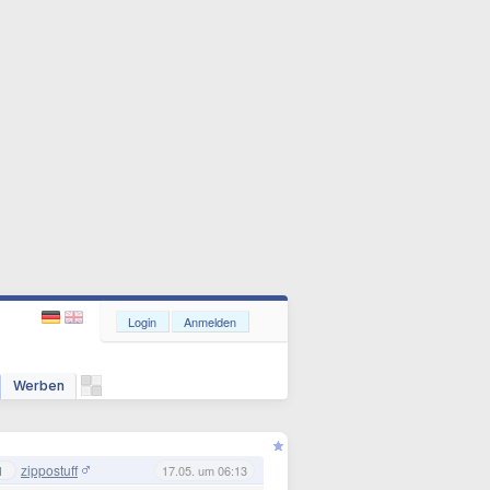
Login
Anmelden
Werben
zippostuff
1
17.05. um 06:13