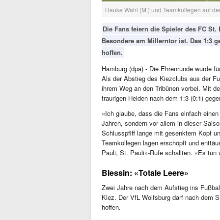
Hauke Wahl (M.) und Teamkollegen auf de
Die Fans feiern die Spieler des FC St.
Besondere am Millerntor ist. Das 1:3 
hoffen.
Hamburg (dpa) - Die Ehrenrunde wurde für
Als der Abstieg des Kiezclubs aus der Fuß
ihrem Weg an den Tribünen vorbei. Mit de
traurigen Helden nach dem 1:3 (0:1) geg
«Ich glaube, dass die Fans einfach einen
Jahren, sondern vor allem in dieser Sai
Schlusspfiff lange mit gesenktem Kopf u
Teamkollegen lagen erschöpft und enttä
Pauli, St. Pauli»-Rufe schallten. «Es tu
Blessin: «Totale Leere»
Zwei Jahre nach dem Aufstieg ins Fußba
Kiez. Der VfL Wolfsburg darf nach dem Sie
hoffen.