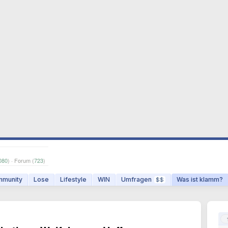
080
) · Forum (
723
)
munity
Lose
Lifestyle
WIN
Umfragen
Was ist klamm?
$$