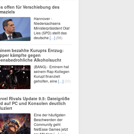
es offen für Verschiebung des
imaziels
Hannover -
Niedersachsens
Ministerpräsident Olaf
Lies (SPD) stellt das
deutsche
[…]
(06)
inem bezahlte Kurupts Entzug:
pper kämpfte gegen
bensbedrohliche Alkoholsucht
(BANG) - Eminem hat
seinem Rap-Kollegen
Kurupt finanziell
geholfen, eine
[…]
(00)
rvel Rivals Update 9.5: Dateigröße
rd auf PC und Konsolen deutlich
duziert
Eine der häufigsten
Beschwerden der
Community geht
NetEase Games jetzt
an: Mit dem
[…]
(00)