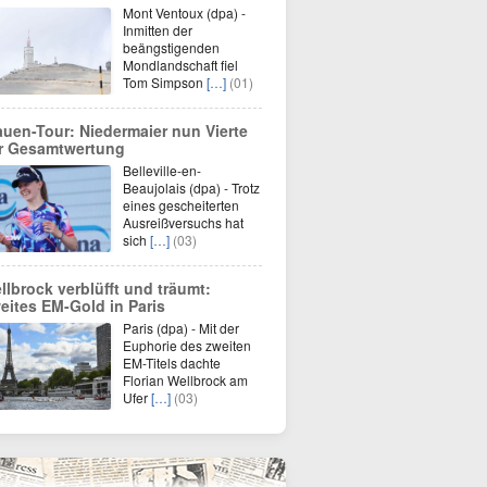
Mont Ventoux (dpa) -
Inmitten der
beängstigenden
Mondlandschaft fiel
Tom Simpson
[…]
(01)
auen-Tour: Niedermaier nun Vierte
r Gesamtwertung
Belleville-en-
Beaujolais (dpa) - Trotz
eines gescheiterten
Ausreißversuchs hat
sich
[…]
(03)
llbrock verblüfft und träumt:
eites EM-Gold in Paris
Paris (dpa) - Mit der
Euphorie des zweiten
EM-Titels dachte
Florian Wellbrock am
Ufer
[…]
(03)