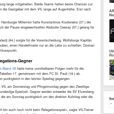
urg lange mitgehalten. Beide Teams hatten beste Chancen zur
n die Gastgeber mit dem VfL lange auf Augenhöhe. Erst nach
AR
Na
amburger Millerntor hatte Konstantinos Koulierakis (37.) die
ch der Pause eingewechselten Abdoulie Ceesay (57.) gelang für
Vasilj (64.) sorgte für die Vorentscheidung. Wolfsburgs Kapitän
rlauben, einen Handelfmeter nur an die Latte zu schießen. Dzenan
chlusspunkt.
Ub
Ro
legations-Gegner
n Mainz 05
hatte keine unmittelbaren Folgen mehr für die
Tabellen-17. gemeinsam mit dem FC St. Pauli (18.) ab.
n punktgleich in den letzten Spieltag gegangen.
en VfL am Donnerstag und Pfingstmontag gegen den Zweitliga-
Bundesliga-Spielzeit. Gegner werden entweder die SV Elversberg,
 die am Sonntag punktgleich um den direkten Aufstieg oder die
Suc
ch bin auch noch nicht beim Relegationsspiel», sagte VfL-Trainer