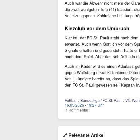
Auch war die Abwehr nicht mehr der Gara
die zweitwenigsten Tore (41) kassiert, d
Verletzungspech. Zahlreiche Leistungsträ
Kiezclub vor dem Umbruch
Klar ist, der FC St. Pauli steht nach d
erwartet. Auch wenn Göttlich vor dem Spi
Signale erhalten und gesendet», hatte er
nach dem Spiel. Aber das sei für ihn i
Auch im Kader wird es einen Aderlass geb
gegen Wolfsburg erkrankt fehlende Defen
Vasilj kündigte bereits an, dass das Spie
den FC St. Pauli gewesen sei. Kapitän Irv
Fußball / Bundesliga / FC St. Pauli / VfL W
16.05.2026
·
19:27 Uhr
[1 Kommentar]
🔗 Relevante Artikel