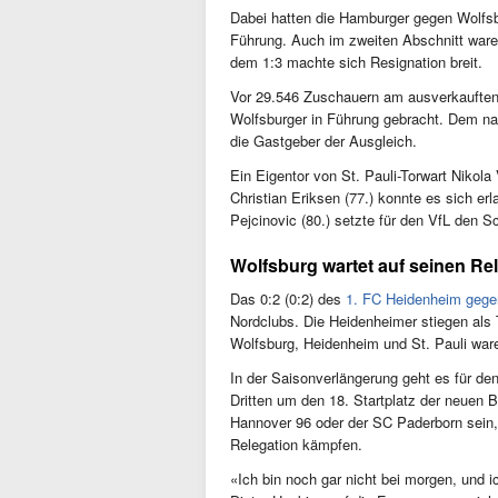
Dabei hatten die Hamburger gegen Wolfsb
Führung. Auch im zweiten Abschnitt ware
dem 1:3 machte sich Resignation breit.
Vor 29.546 Zuschauern am ausverkauften H
Wolfsburger in Führung gebracht. Dem na
die Gastgeber der Ausgleich.
Ein Eigentor von St. Pauli-Torwart Nikola 
Christian Eriksen (77.) konnte es sich e
Pejcinovic (80.) setzte für den VfL den S
Wolfsburg wartet auf seinen Re
Das 0:2 (0:2) des
1. FC Heidenheim gege
Nordclubs. Die Heidenheimer stiegen als 
Wolfsburg, Heidenheim und St. Pauli ware
In der Saisonverlängerung geht es für d
Dritten um den 18. Startplatz der neuen 
Hannover 96 oder der SC Paderborn sein,
Relegation kämpfen.
«Ich bin noch gar nicht bei morgen, und i