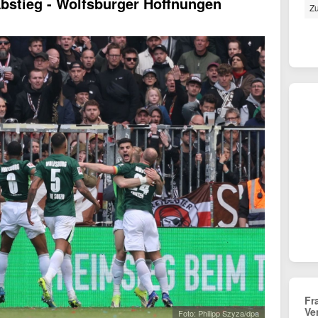
 Abstieg - Wolfsburger Hoffnungen
Zu
Fr
Ve
Foto: Philipp Szyza/dpa