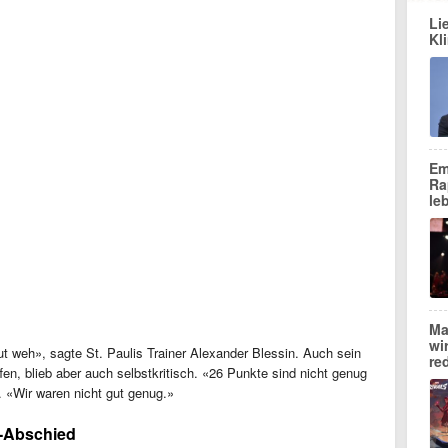
Li
Kl
Em
Ra
le
Ma
wi
ut weh», sagte St. Paulis Trainer Alexander Blessin. Auch sein
re
fen, blieb aber auch selbstkritisch. «26 Punkte sind nicht genug
y. «Wir waren nicht gut genug.»
a-Abschied