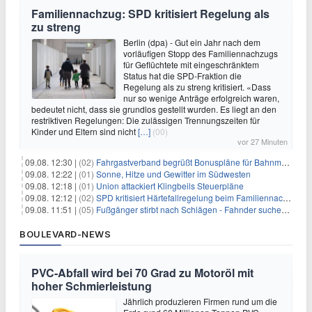
Familiennachzug: SPD kritisiert Regelung als
zu streng
Berlin (dpa) - Gut ein Jahr nach dem
vorläufigen Stopp des Familiennachzugs
für Geflüchtete mit eingeschränktem
Status hat die SPD-Fraktion die
Regelung als zu streng kritisiert. «Dass
nur so wenige Anträge erfolgreich waren,
bedeutet nicht, dass sie grundlos gestellt wurden. Es liegt an den
restriktiven Regelungen: Die zulässigen Trennungszeiten für
Kinder und Eltern sind nicht
[…]
(00)
vor 27 Minuten
09.08. 12:30 |
(02)
Fahrgastverband begrüßt Bonuspläne für Bahnmanager
09.08. 12:22 |
(01)
Sonne, Hitze und Gewitter im Südwesten
09.08. 12:18 |
(01)
Union attackiert Klingbeils Steuerpläne
09.08. 12:12 |
(02)
SPD kritisiert Härtefallregelung beim Familiennachzug als zu streng
09.08. 11:51 |
(05)
Fußgänger stirbt nach Schlägen - Fahnder suchen Autofahrer
BOULEVARD-NEWS
PVC-Abfall wird bei 70 Grad zu Motoröl mit
hoher Schmierleistung
Jährlich produzieren Firmen rund um die