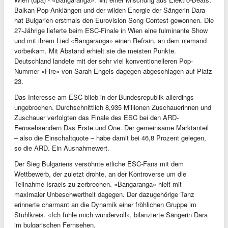
Balkan-Pop-Anklängen und der wilden Energie der Sängerin Dara
hat Bulgarien erstmals den Eurovision Song Contest gewonnen. Die
27-Jährige lieferte beim ESC-Finale in Wien eine fulminante Show
und mit ihrem Lied «Bangaranga» einen Refrain, an dem niemand
vorbeikam. Mit Abstand erhielt sie die meisten Punkte.
Deutschland landete mit der sehr viel konventionelleren Pop-
Nummer «Fire» von Sarah Engels dagegen abgeschlagen auf Platz
23.
Das Interesse am ESC blieb in der Bundesrepublik allerdings
ungebrochen. Durchschnittlich 8,935 Millionen Zuschauerinnen und
Zuschauer verfolgten das Finale des ESC bei den ARD-
Fernsehsendern Das Erste und One. Der gemeinsame Marktanteil
– also die Einschaltquote – habe damit bei 46,8 Prozent gelegen,
so die ARD. Ein Ausnahmewert.
Der Sieg Bulgariens versöhnte etliche ESC-Fans mit dem
Wettbewerb, der zuletzt drohte, an der Kontroverse um die
Teilnahme Israels zu zerbrechen. «Bangaranga» hielt mit
maximaler Unbeschwertheit dagegen. Der dazugehörige Tanz
erinnerte charmant an die Dynamik einer fröhlichen Gruppe im
Stuhlkreis. «Ich fühle mich wundervoll», bilanzierte Sängerin Dara
im bulgarischen Fernsehen.