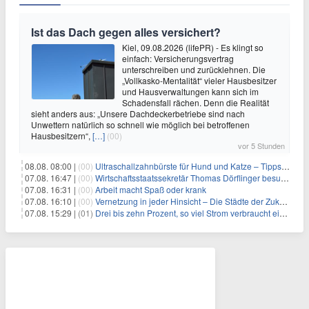
Ist das Dach gegen alles versichert?
Kiel, 09.08.2026 (lifePR) - Es klingt so
einfach: Versicherungsvertrag
unterschreiben und zurücklehnen. Die
„Vollkasko-Mentalität“ vieler Hausbesitzer
und Hausverwaltungen kann sich im
Schadensfall rächen. Denn die Realität
sieht anders aus: „Unsere Dachdeckerbetriebe sind nach
Unwettern natürlich so schnell wie möglich bei betroffenen
Hausbesitzern“,
[…]
(00)
vor 5 Stunden
08.08. 08:00 |
(00)
Ultraschallzahnbürste für Hund und Katze – Tipps zur erfolgreichen Eingewöhnung
07.08. 16:47 |
(00)
Wirtschaftsstaatssekretär Thomas Dörflinger besucht Handwerksbetrieb im Kammerbezirk Freiburg
07.08. 16:31 |
(00)
Arbeit macht Spaß oder krank
07.08. 16:10 |
(00)
Vernetzung in jeder Hinsicht – Die Städte der Zukunft sind grün-blau
07.08. 15:29 |
(01)
Drei bis zehn Prozent, so viel Strom verbraucht ein Aufzug im Gebäude