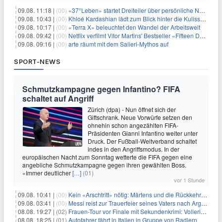
09.08. 11:18 |
(00)
«37°Leben» startet Dreiteiler über persönliche Neuanfänge
09.08. 10:43 |
(00)
Khloé Kardashian lädt zum Blick hinter die Kulissen ihres Freundeskreises
09.08. 10:17 |
(00)
«Terra X» beleuchtet den Wandel der Arbeitswelt
09.08. 09:42 |
(00)
Netflix verfilmt Vitor Martins' Bestseller «Fifteen Days»
09.08. 09:16 |
(00)
arte räumt mit dem Salieri-Mythos auf
SPORT-NEWS
Schmutzkampagne gegen Infantino? FIFA
schaltet auf Angriff
Zürich (dpa) - Nun öffnet sich der
Giftschrank. Neue Vorwürfe setzen den
ohnehin schon angezählten FIFA-
Präsidenten Gianni Infantino weiter unter
Druck. Der Fußball-Weltverband schaltet
indes in den Angriffsmodus. In der
europäischen Nacht zum Sonntag wetterte die FIFA gegen eine
angebliche Schmutzkampagne gegen ihren gewählten Boss.
«Immer deutlicher
[…]
(01)
vor 1 Stunde
09.08. 10:41 |
(00)
Kein «Arschtritt» nötig: Märtens und die Rückkehr nach Paris
09.08. 03:41 |
(00)
Messi reist zur Trauerfeier seines Vaters nach Argentinien
08.08. 19:27 |
(02)
Frauen-Tour vor Finale mit Sekundenkrimi: Vollering in Gelb
08.08. 18:25 |
(01)
Autofahrer fährt in Italien in Gruppe von Radlern