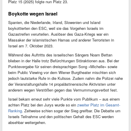
Platz 15 (2025) folgte nun Platz 23.
Boykotte wegen Israel
Spanien, die Niederlande, Irland, Slowenien und Island
boykottierten den ESC, weil sie das Vorgehen Israels im
Gazastreifen verurteilen. Auslöser des Gaza-Kriegs war ein
Massaker der islamistischen Hamas und anderer Terroristen in
Israel am 7. Oktober 2023.
Während des Auftritts des israelischen Sängers Noam Bettan
blieben in der Halle trotz Befürchtungen Störaktionen aus. Bei der
Punktevergabe für seinen dreisprachigen Song «Michelle» sowie
beim Public Viewing vor dem Wiener Burgtheater mischten sich
jedoch lautstarke Rufe in die Kulisse. Zudem nahm die Polizei nahe
der Veranstaltungshalle 14 propalästinensische Aktivisten unter
anderem wegen Verstößen gegen das Vermummungsverbot fest.
Israel bekam erneut sehr viele Punkte vom Publikum – aus einem
achten Platz bei den Jurys wurde so ein
zweiter Platz im Gesamt-
Ranking
. Zeitweise schien sogar der Sieg greifbar. Die Debatte um
Israels Teilnahme und den politischen Gehalt des ESC werden
absehbar weitergehen.