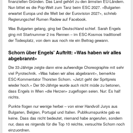
finanziellen Gründen. Das Land gehört zu den ärmsten EU-Ländern.
Nun bittet es die Pop-Welt zum Tanz beim ESC 2027. «Bulgarien
erwartet Europa und die Welt bei der Eurovision 2027», schrieb
Regierungschef Rumen Radew auf Facebook.
Was Bulgarien gelang, ging bei Deutschland schief. Sarah Engels
ging mit Startnummer 2 ins Rennen – im ESC-Kosmos traditionell
der Todesplatz, von dem aus noch nie ein Beitrag gewann.
Schorn über Engels' Auftritt: «Was haben wir alles
abgebrannt»
Die 33-Jährige zeigte dann eine aufwendige Choreographie mit sehr
viel Pyrotechnik. «Was haben wir alles abgebrannt», bemerkte
ESC-Kommentator Thorsten Schorn. «Jetzt geht der Spritpreis
wieder hoch.» Der 50-Jährige wurde auch nicht müde zu betonen,
dass Engels in Wien «die Herzen» zugeflogen seien. Nur: Es half
nichts.
Punkte flogen nur wenige herbei – von einer Handvoll Jurys aus
Bulgarien, Belgien, Portugal und Italien. Publikumspunkte gab es
keine. Dass das nicht bedeutet, niemand habe angerufen, sondern
nur, dass es nirgends für die Top 10 reichte, versuchte Schorn noch
einzuordnen.