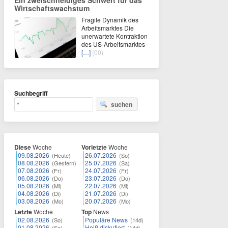
Ein zweischneidiges Schwert für das
Wirtschaftswachstum
Fragile Dynamik des
Arbeitsmarktes Die
unerwartete Kontraktion
des US-Arbeitsmarktes
[…]
(00)
Suchbegriff
suchen
Diese
Woche
Vorletzte
Woche
09.08.2026
26.07.2026
(Heute)
(So)
08.08.2026
25.07.2026
(Gestern)
(Sa)
07.08.2026
24.07.2026
(Fr)
(Fr)
06.08.2026
23.07.2026
(Do)
(Do)
05.08.2026
22.07.2026
(Mi)
(Mi)
04.08.2026
21.07.2026
(Di)
(Di)
03.08.2026
20.07.2026
(Mo)
(Mo)
Letzte
Woche
Top
News
02.08.2026
Populäre News
(So)
(14d)
01.08.2026
Heiß diskutiert
(Sa)
(14d)