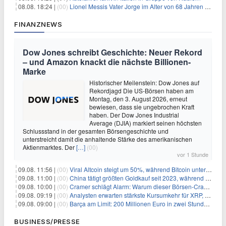
08.08. 18:24 |
(00)
Lionel Messis Vater Jorge im Alter von 68 Jahren gestorben
FINANZNEWS
Dow Jones schreibt Geschichte: Neuer Rekord
– und Amazon knackt die nächste Billionen-
Marke
Historischer Meilenstein: Dow Jones auf
Rekordjagd Die US-Börsen haben am
Montag, den 3. August 2026, erneut
bewiesen, dass sie ungebrochen Kraft
haben. Der Dow Jones Industrial
Average (DJIA) markiert seinen höchsten
Schlussstand in der gesamten Börsengeschichte und
unterstreicht damit die anhaltende Stärke des amerikanischen
Aktienmarktes. Der
[…]
(00)
vor 1 Stunde
09.08. 11:56 |
(00)
Viral Altcoin steigt um 50%, während Bitcoin unter $65.000 fällt
09.08. 11:00 |
(00)
China tätigt größten Goldkauf seit 2023, während Goldpreis um 8% steigt
09.08. 10:00 |
(00)
Cramer schlägt Alarm: Warum dieser Börsen-Crash die beste Einstiegschance seit Monaten ist
09.08. 09:19 |
(00)
Analysten erwarten stärkste Kursumkehr für XRP, während Polymarket skeptisch bleibt
09.08. 09:00 |
(00)
Barça am Limit: 200 Millionen Euro in zwei Stunden – warum dieser Schuldentrip hochgefährlich wird
BUSINESS/PRESSE