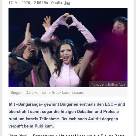
17. Mai 2026, 12:56 Uhr
·
Quelle:
dpa
Foto: Jens Büttner/dpa
Siegerin Dara konnte ihr Glück kaum fassen.
Mit «Bangaranga» gewinnt Bulgarien erstmals den ESC – und
überstrahlt damit sogar die hitzigen Debatten und Proteste
rund um Israels Teilnahme. Deutschlands Auftritt dagegen
verpufft beim Publikum.
Wien (dpa) - «Bangaranga»: Mit einer Mischung aus Elektro-Beats,