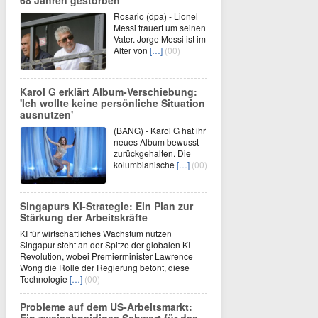
68 Jahren gestorben
Rosario (dpa) - Lionel
Messi trauert um seinen
Vater. Jorge Messi ist im
Alter von
[…]
(00)
Karol G erklärt Album-Verschiebung:
'Ich wollte keine persönliche Situation
ausnutzen'
(BANG) - Karol G hat ihr
neues Album bewusst
zurückgehalten. Die
kolumbianische
[…]
(00)
Singapurs KI-Strategie: Ein Plan zur
Stärkung der Arbeitskräfte
KI für wirtschaftliches Wachstum nutzen
Singapur steht an der Spitze der globalen KI-
Revolution, wobei Premierminister Lawrence
Wong die Rolle der Regierung betont, diese
Technologie
[…]
(00)
Probleme auf dem US-Arbeitsmarkt: