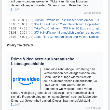
mit dem woanders gekauften Ticket kann für das Museum
dauerhaft gesperrt werden. Nintendo warnt Besucher Das
[…]
(00)
vor 38 Minuten
08.08. 20:36 |
(00)
Truxton Extreme im Test: Dieser neue Arcade-Klassiker verzeiht dir gar nichts
08.08. 18:00 |
(00)
Star Fox auf Switch 2 könnte sich zum Flop entwickeln
08.08. 17:45 |
(00)
Take-Two-Chef nennt GTA 6 für 80 Euro ein „unglaubliches Schnäppchen“
08.08. 16:30 |
(00)
GTA 6: Netflix nennt angeblich Laufzeit der neuen Gameplay-Präsentation
08.08. 16:00 |
(01)
Zelda-Film: Ganondorf, Impa und weitere Darsteller sollen feststehen
KINO/TV-NEWS
Prime Video setzt auf koreanische
Liebesgeschichte
Kann eine zehnjährige Beziehung den
Versuchungen des Alltags standhalten?
Genau dieser Frage widmet sich die
neue südkoreanische Romantikserie «A
Love Other Than Yours», die im
September weltweit bei Prime Video
startet. Nicht jede große Liebe hält ewig – und manchmal stellt
sich die Frage, ob eine gemeinsame Zukunft noch auf Liebe oder
längst auf Gewohnheit basiert. Dieses Spannungsfeld steht
[…]
(00)
vor 1 Stunde