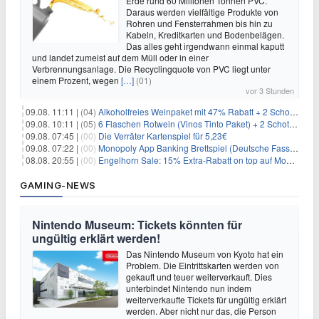
Erde rund 60 Millionen Tonnen PVC.
Daraus werden vielfältige Produkte von
Rohren und Fensterrahmen bis hin zu
Kabeln, Kreditkarten und Bodenbelägen.
Das alles geht irgendwann einmal kaputt
und landet zumeist auf dem Müll oder in einer
Verbrennungsanlage. Die Recyclingquote von PVC liegt unter
einem Prozent, wegen
[…]
(01)
vor 3 Stunden
09.08. 11:11 |
(04)
Alkoholfreies Weinpaket mit 47% Rabatt + 2 Schott Zwiesel Gläser GRATIS für 29,99€
09.08. 10:11 |
(05)
6 Flaschen Rotwein (Vinos Tinto Paket) + 2 Schott Zwiesel Gläser für 25,99€ inkl. Versand
09.08. 07:45 |
(00)
Die Verräter Kartenspiel für 5,23€
09.08. 07:22 |
(00)
Monopoly App Banking Brettspiel (Deutsche Fassung) für 9,84€
08.08. 20:55 |
(00)
Engelhorn Sale: 15% Extra-Rabatt on top auf Mode- und Sport-Artikel
GAMING-NEWS
Nintendo Museum: Tickets könnten für
ungültig erklärt werden!
Das Nintendo Museum von Kyoto hat ein
Problem. Die Eintrittskarten werden von
gekauft und teuer weiterverkauft. Dies
unterbindet Nintendo nun indem
weiterverkaufte Tickets für ungültig erklärt
werden. Aber nicht nur das, die Person