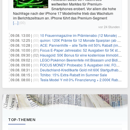
weltweiten Marktes für Premium-
Smartphones erobert. Vor allem die hohe
Nachfrage nach der iPhone 17 Modellreihe trieb das Wachstum
im Berichtszeitraum an. iPhone führt das Premium-Segment
[…]
(00)
vor 24 Stunden
09.08. 13:00 |
(00)
10 Frauenmagazine im Prämienabo (12 Monate) mit Prämien bis zu 225€
09.08. 12:25 |
(00)
quiron: 120€ Prämie für 12 Monate Sparplan (ab 100€/Monat)
09.08. 10:28 |
(00)
ACE: Pannenhilfe – alle Tarife mit 50% Rabatt (im ersten Jahr)
09.08. 10:00 |
(01)
Focus E-Paper Jahresabo: 52 Ausgaben für 5€ statt 207,48€ – per Formular kündbar!
09.08. 09:30 |
(02)
Hausgold: 50€ Bonus für eine kostenlose Immobilienbewertung
09.08. 09:02 |
(00)
LEGO Pokémon Beerenfete mit Bisasam und Bidiza für 14,99€
09.08. 09:00 |
(00)
FOCUS MONEY Probeabo: 5 Ausgaben inkl. FOCUS+ Zugang für 5€
09.08. 08:31 |
(00)
Deutschland-Kreditkarte Gold mit 60€ Startguthaben (45€ Gewinn)
09.08. 08:15 |
(00)
Tchibo: 15% Extra-Rabatt im Summer Sale
09.08. 08:00 |
(00)
Tesla Model Y mit 0% Finanzierung + 2.000€ Rabatt für 38.970€
TOP-THEMEN