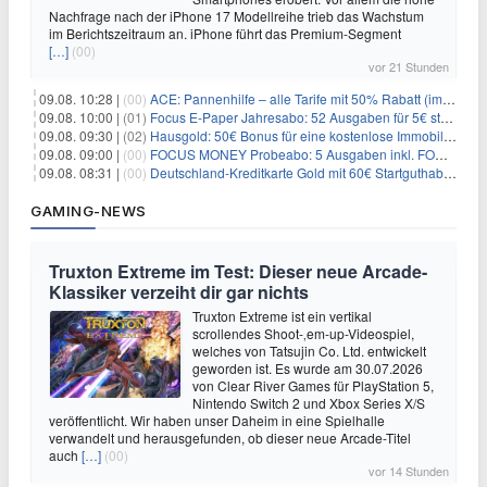
Nachfrage nach der iPhone 17 Modellreihe trieb das Wachstum
im Berichtszeitraum an. iPhone führt das Premium-Segment
[…]
(00)
vor 21 Stunden
09.08. 10:28 |
(00)
ACE: Pannenhilfe – alle Tarife mit 50% Rabatt (im ersten Jahr)
09.08. 10:00 |
(01)
Focus E-Paper Jahresabo: 52 Ausgaben für 5€ statt 207,48€ – per Formular kündbar!
09.08. 09:30 |
(02)
Hausgold: 50€ Bonus für eine kostenlose Immobilienbewertung
09.08. 09:00 |
(00)
FOCUS MONEY Probeabo: 5 Ausgaben inkl. FOCUS+ Zugang für 5€
09.08. 08:31 |
(00)
Deutschland-Kreditkarte Gold mit 60€ Startguthaben (45€ Gewinn)
GAMING-NEWS
Truxton Extreme im Test: Dieser neue Arcade-
Klassiker verzeiht dir gar nichts
Truxton Extreme ist ein vertikal
scrollendes Shoot-‚em-up-Videospiel,
welches von Tatsujin Co. Ltd. entwickelt
geworden ist. Es wurde am 30.07.2026
von Clear River Games für PlayStation 5,
Nintendo Switch 2 und Xbox Series X/S
veröffentlicht. Wir haben unser Daheim in eine Spielhalle
verwandelt und herausgefunden, ob dieser neue Arcade-Titel
auch
[…]
(00)
vor 14 Stunden