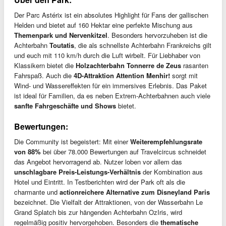
Der Parc Astérix ist ein absolutes Highlight für Fans der gallischen
Helden und bietet auf 160 Hektar eine perfekte Mischung aus
Themenpark und Nervenkitzel
. Besonders hervorzuheben ist die
Achterbahn
Toutatis
, die als schnellste Achterbahn Frankreichs gilt
und euch mit 110 km/h durch die Luft wirbelt. Für Liebhaber von
Klassikern bietet die
Holzachterbahn Tonnerre de Zeus
rasanten
Fahrspaß. Auch die
4D-Attraktion Attention Menhir!
sorgt mit
Wind- und Wassereffekten für ein immersives Erlebnis. Das Paket
ist ideal für Familien, da es neben Extrem-Achterbahnen auch viele
sanfte Fahrgeschäfte und Shows
bietet.
Bewertungen:
Die Community ist begeistert: Mit einer
Weiterempfehlungsrate
von 88%
bei über 78.000 Bewertungen auf Travelcircus schneidet
das Angebot hervorragend ab. Nutzer loben vor allem das
unschlagbare Preis-Leistungs-Verhältnis
der Kombination aus
Hotel und Eintritt. In Testberichten wird der Park oft als die
charmante und
actionreichere Alternative zum Disneyland Paris
bezeichnet. Die Vielfalt der Attraktionen, von der Wasserbahn Le
Grand Splatch bis zur hängenden Achterbahn OzIris, wird
regelmäßig positiv hervorgehoben. Besonders die
thematische