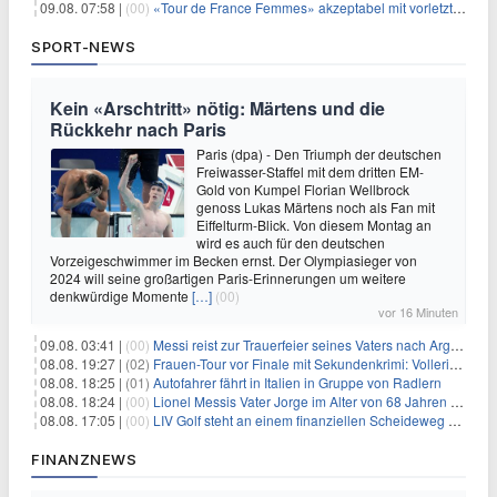
09.08. 07:58 |
(00)
«Tour de France Femmes» akzeptabel mit vorletzter Etappe
SPORT-NEWS
Kein «Arschtritt» nötig: Märtens und die
Rückkehr nach Paris
Paris (dpa) - Den Triumph der deutschen
Freiwasser-Staffel mit dem dritten EM-
Gold von Kumpel Florian Wellbrock
genoss Lukas Märtens noch als Fan mit
Eiffelturm-Blick. Von diesem Montag an
wird es auch für den deutschen
Vorzeigeschwimmer im Becken ernst. Der Olympiasieger von
2024 will seine großartigen Paris-Erinnerungen um weitere
denkwürdige Momente
[…]
(00)
vor 16 Minuten
09.08. 03:41 |
(00)
Messi reist zur Trauerfeier seines Vaters nach Argentinien
08.08. 19:27 |
(02)
Frauen-Tour vor Finale mit Sekundenkrimi: Vollering in Gelb
08.08. 18:25 |
(01)
Autofahrer fährt in Italien in Gruppe von Radlern
08.08. 18:24 |
(00)
Lionel Messis Vater Jorge im Alter von 68 Jahren gestorben
08.08. 17:05 |
(00)
LIV Golf steht an einem finanziellen Scheideweg auf der Suche nach neuen Investitionen
FINANZNEWS