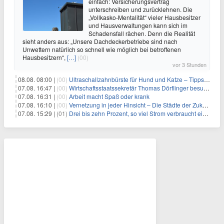
einfach: Versicherungsvertrag
unterschreiben und zurücklehnen. Die
„Vollkasko-Mentalität“ vieler Hausbesitzer
und Hausverwaltungen kann sich im
Schadensfall rächen. Denn die Realität
sieht anders aus: „Unsere Dachdeckerbetriebe sind nach
Unwettern natürlich so schnell wie möglich bei betroffenen
Hausbesitzern“,
[…]
(00)
vor 3 Stunden
08.08. 08:00 |
(00)
Ultraschallzahnbürste für Hund und Katze – Tipps zur erfolgreichen Eingewöhnung
07.08. 16:47 |
(00)
Wirtschaftsstaatssekretär Thomas Dörflinger besucht Handwerksbetrieb im Kammerbezirk Freiburg
07.08. 16:31 |
(00)
Arbeit macht Spaß oder krank
07.08. 16:10 |
(00)
Vernetzung in jeder Hinsicht – Die Städte der Zukunft sind grün-blau
07.08. 15:29 |
(01)
Drei bis zehn Prozent, so viel Strom verbraucht ein Aufzug im Gebäude