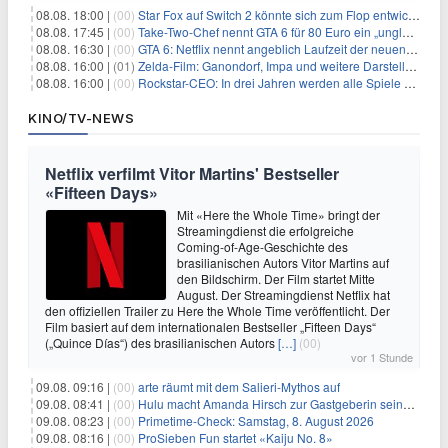
08.08. 18:00 |
(00)
Star Fox auf Switch 2 könnte sich zum Flop entwickeln
08.08. 17:45 |
(00)
Take-Two-Chef nennt GTA 6 für 80 Euro ein „unglaubliches Schnäppchen“
08.08. 16:30 |
(00)
GTA 6: Netflix nennt angeblich Laufzeit der neuen Gameplay-Präsentation
08.08. 16:00 |
(01)
Zelda-Film: Ganondorf, Impa und weitere Darsteller sollen feststehen
08.08. 16:00 |
(00)
Rockstar-CEO: In drei Jahren werden alle Spiele gestreamt
KINO/TV-NEWS
Netflix verfilmt Vitor Martins' Bestseller
«Fifteen Days»
Mit «Here the Whole Time» bringt der
Streamingdienst die erfolgreiche
Coming-of-Age-Geschichte des
brasilianischen Autors Vitor Martins auf
den Bildschirm. Der Film startet Mitte
August. Der Streamingdienst Netflix hat
den offiziellen Trailer zu Here the Whole Time veröffentlicht. Der
Film basiert auf dem internationalen Bestseller „Fifteen Days“
(„Quince Días“) des brasilianischen Autors
[…]
(00)
vor 1 Stunde
09.08. 09:16 |
(00)
arte räumt mit dem Salieri-Mythos auf
09.08. 08:41 |
(00)
Hulu macht Amanda Hirsch zur Gastgeberin seines Reality-Podcasts
09.08. 08:23 |
(00)
Primetime-Check: Samstag, 8. August 2026
09.08. 08:16 |
(00)
ProSieben Fun startet «Kaiju No. 8»