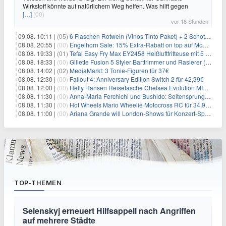
Wirkstoff könnte auf natürlichem Weg helfen. Was hilft gegen
[…]
(00)
vor 18 Stunden
09.08. 10:11 |
(05)
6 Flaschen Rotwein (Vinos Tinto Paket) + 2 Schott Zwiesel Gläser für 25,99€ inkl. Versand
08.08. 20:55 |
(00)
Engelhorn Sale: 15% Extra-Rabatt on top auf Mode- und Sport-Artikel
08.08. 19:33 |
(01)
Tefal Easy Fry Max EY2458 Heißluftfritteuse mit 5 Litern für 64,99€
08.08. 18:33 |
(00)
Gillette Fusion 5 Styler Barttrimmer und Rasierer (All in One) für 16€
08.08. 14:02 |
(02)
MediaMarkt: 3 Tonie-Figuren für 37€
08.08. 12:30 |
(00)
Fallout 4: Anniversary Edition Switch 2 für 42,39€
08.08. 12:00 |
(00)
Helly Hansen Reisetasche Chelsea Evolution MID 54L für 29,99€
08.08. 11:30 |
(00)
Anna-Maria Ferchichi und Bushido: Seitensprung wäre kein Trennungsgrund
08.08. 11:30 |
(00)
Hot Wheels Mario Wheelie Motocross RC für 34,99€
08.08. 11:00 |
(00)
Ariana Grande will London-Shows für Konzert-Special filmen
TOP-THEMEN
Selenskyj erneuert Hilfsappell nach Angriffen
auf mehrere Städte