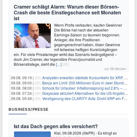
Cramer schlägt Alarm: Warum dieser Börsen-
Crash die beste Einstiegschance seit Monaten
ist
Wenn Profis verkaufen, kaufen Gewinner
Die Börse hat nach der aktuellen
Earnings-Saison zu taumeln begonnen.
Anleger, die ihre Positionen
gegengerechnet haben, lösen Gewinne
mit teilweise heftigen Kursrückgängen
ein. Für viele Privatanleger wirkt das Szenario beängstigend –
doch Jim Cramer, der legendäre Finanzjournalist und
Börsenstratege, sieht die
[…]
(00)
vor 58 Minuten
09.08. 09:19 |
(00)
Analysten erwarten stärkste Kursumkehr für XRP, während Polymarket skeptisch bleibt
09.08. 09:00 |
(00)
Barça am Limit: 200 Millionen Euro in zwei Stunden – warum dieser Schuldentrip hochgefährlich wird
09.08. 08:00 |
(00)
Schock für Urlauber: Inflationssprung auf 2,8% – Diese Preise explodieren jetzt
09.08. 07:34 |
(00)
Grayscale skizziert Alternativen für die US-Kryptoindustrie ohne CLARITY Act
09.08. 05:49 |
(00)
Verzögerung des CLARITY Acts: Droht XRP ein Fall unter die $1-Marke?
BUSINESS/PRESSE
Ist das Dach gegen alles versichert?
Kiel, 09.08.2026 (lifePR) - Es klingt so