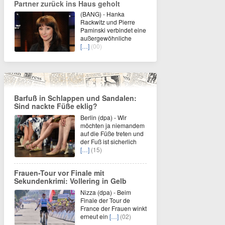
Partner zurück ins Haus geholt
(BANG) - Hanka
Rackwitz und Pierre
Paminski verbindet eine
außergewöhnliche
[…]
(00)
Barfuß in Schlappen und Sandalen:
Sind nackte Füße eklig?
Berlin (dpa) - Wir
möchten ja niemandem
auf die Füße treten und
der Fuß ist sicherlich
[…]
(15)
Frauen-Tour vor Finale mit
Sekundenkrimi: Vollering in Gelb
Nizza (dpa) - Beim
Finale der Tour de
France der Frauen winkt
erneut ein
[…]
(02)