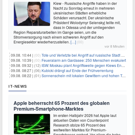
Kiew - Russische Angriffe haben in der
Nacht zu Sonntag erneut in mehreren
ukrainischen Städten erhebliche
Schäden verursacht. Der ukrainische
Präsident Wolodymyr Selenskyj teilte mit,
dass in Odessa und der umliegenden
Region Reparaturarbeiten im Gange seien, um die
Stromversorgung nach einem schweren Angriff auf den
Energiesektor wiederherzustellen.
[…]
(00)
vor 8 Minuten
09.08. 10:44 |
(00)
Tote und Verletzte bei Angriff auf russische Stadt Belgorod
09.08. 10:39 |
(00)
Feueralarm am Gardasee: 250 Menschen evakuiert
09.08. 09:32 |
(12)
ISW: Moskau plant Angriffswelle gegen Kiews Energieinfrastruktur
09.08. 08:27 |
(06)
Kubicki drängt auf Ende der Frühverrentung
09.08. 08:22 |
(01)
Sonnenschein mit lokalen Gewittern und hohen Temperaturen
IT-NEWS
Apple beherrscht 65 Prozent des globalen
Premium-Smartphone-Marktes
Im ersten Halbjahr 2026 hat Apple laut
aktuellen Daten von Counterpoint
Research stolze 65 Prozent des
weltweiten Marktes für Premium-
Smartphones erobert. Vor allem die hohe