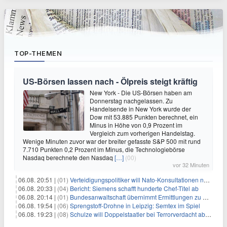
TOP-THEMEN
US-Börsen lassen nach - Ölpreis steigt kräftig
New York - Die US-Börsen haben am
Donnerstag nachgelassen. Zu
Handelsende in New York wurde der
Dow mit 53.885 Punkten berechnet, ein
Minus in Höhe von 0,9 Prozent im
Vergleich zum vorherigen Handelstag.
Wenige Minuten zuvor war der breiter gefasste S&P 500 mit rund
7.710 Punkten 0,2 Prozent im Minus, die Technologiebörse
Nasdaq berechnete den Nasdaq
[…]
(00)
vor 32 Minuten
06.08. 20:51 |
(01)
Verteidigungspolitiker will Nato-Konsultationen nach Drohnenfund
06.08. 20:33 |
(04)
Bericht: Siemens schafft hunderte Chef-Titel ab
06.08. 20:14 |
(01)
Bundesanwaltschaft übernimmt Ermittlungen zu Drohnenvorfall
06.08. 19:54 |
(06)
Sprengstoff-Drohne in Leipzig: Semtex im Spiel
06.08. 19:23 |
(08)
Schulze will Doppelstaatler bei Terrorverdacht abschieben