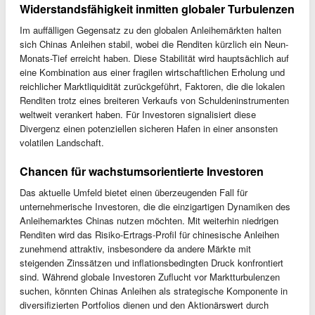
Widerstandsfähigkeit inmitten globaler Turbulenzen
Im auffälligen Gegensatz zu den globalen Anleihemärkten halten
sich Chinas Anleihen stabil, wobei die Renditen kürzlich ein Neun-
Monats-Tief erreicht haben. Diese Stabilität wird hauptsächlich auf
eine Kombination aus einer fragilen wirtschaftlichen Erholung und
reichlicher Marktliquidität zurückgeführt, Faktoren, die die lokalen
Renditen trotz eines breiteren Verkaufs von Schuldeninstrumenten
weltweit verankert haben. Für Investoren signalisiert diese
Divergenz einen potenziellen sicheren Hafen in einer ansonsten
volatilen Landschaft.
Chancen für wachstumsorientierte Investoren
Das aktuelle Umfeld bietet einen überzeugenden Fall für
unternehmerische Investoren, die die einzigartigen Dynamiken des
Anleihemarktes Chinas nutzen möchten. Mit weiterhin niedrigen
Renditen wird das Risiko-Ertrags-Profil für chinesische Anleihen
zunehmend attraktiv, insbesondere da andere Märkte mit
steigenden Zinssätzen und inflationsbedingten Druck konfrontiert
sind. Während globale Investoren Zuflucht vor Marktturbulenzen
suchen, könnten Chinas Anleihen als strategische Komponente in
diversifizierten Portfolios dienen und den Aktionärswert durch