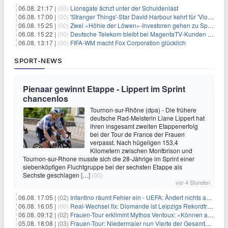
06.08. 21:17 |
(00)
Lionsgate ächzt unter der Schuldenlast
06.08. 17:00 |
(00)
'Stranger Things'-Star David Harbour kehrt für 'Violent Night 2' zurück – Kristen Bell stößt zur Besetzung
06.08. 15:25 |
(00)
Zwei «Höhle der Löwen»-Investoren gehen zu Springer
06.08. 15:22 |
(00)
Deutsche Telekom bleibt bei MagentaTV-Kunden vage
06.08. 13:17 |
(00)
FIFA-WM macht Fox Corporation glücklich
SPORT-NEWS
Pienaar gewinnt Etappe - Lippert im Sprint
chancenlos
Tournon-sur-Rhône (dpa) - Die frühere
deutsche Rad-Meisterin Liane Lippert hat
ihren insgesamt zweiten Etappenerfolg
bei der Tour de France der Frauen
verpasst. Nach hügeligen 153,4
Kilometern zwischen Montbrison und
Tournon-sur-Rhone musste sich die 28-Jährige im Sprint einer
siebenköpfigen Fluchtgruppe bei der sechsten Etappe als
Sechste geschlagen
[…]
(00)
vor 4 Stunden
06.08. 17:05 |
(02)
Infantino räumt Fehler ein - UEFA: Ändert nichts an Boykott
06.08. 16:05 |
(00)
Real-Wechsel fix: Diomande ist Leipzigs Rekordtransfer
06.08. 09:12 |
(02)
Frauen-Tour erklimmt Mythos Ventoux: «Können alles schaffen»
05.08. 18:08 |
(03)
Frauen-Tour: Niedermaier nun Vierte der Gesamtwertung