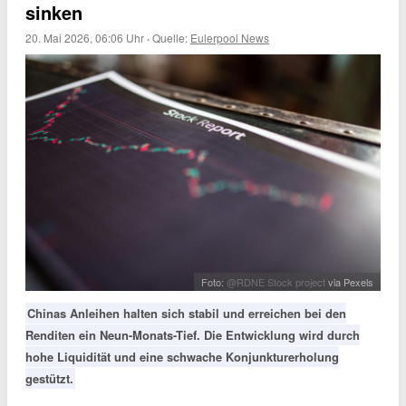
sinken
20. Mai 2026, 06:06 Uhr
·
Quelle:
Eulerpool News
Foto:
@RDNE Stock project
via Pexels
Chinas Anleihen halten sich stabil und erreichen bei den
Renditen ein Neun-Monats-Tief. Die Entwicklung wird durch
hohe Liquidität und eine schwache Konjunkturerholung
gestützt.