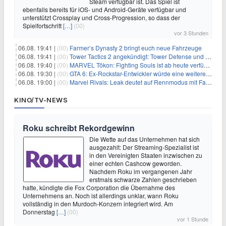
Steam verfügbar ist. Das Spiel ist
ebenfalls bereits für iOS- und Android-Geräte verfügbar und
unterstützt Crossplay und Cross-Progression, so dass der
Spielfortschritt
[…]
(00)
vor 3 Stunden
06.08. 19:41 |
(00)
Farmer’s Dynasty 2 bringt euch neue Fahrzeuge
06.08. 19:41 |
(00)
Tower Tactics 2 angekündigt: Tower Defense und Deckbuilding Kombo kehrt zurück
06.08. 19:40 |
(00)
MARVEL Tōkon: Fighting Souls ist ab heute verfügbar
06.08. 19:30 |
(00)
GTA 6: Ex-Rockstar-Entwickler würde eine weitere Verschiebung nicht überraschen
06.08. 19:00 |
(00)
Marvel Rivals: Leak deutet auf Rennmodus mit Fahrzeugen hin
KINO/TV-NEWS
Roku schreibt Rekordgewinn
Die Wette auf das Unternehmen hat sich
ausgezahlt: Der Streaming-Spezialist ist
in den Vereinigten Staaten inzwischen zu
einer echten Cashcow geworden.
Nachdem Roku im vergangenen Jahr
erstmals schwarze Zahlen geschrieben
hatte, kündigte die Fox Corporation die Übernahme des
Unternehmens an. Noch ist allerdings unklar, wann Roku
vollständig in den Murdoch-Konzern integriert wird. Am
Donnerstag
[…]
(00)
vor 1 Stunde