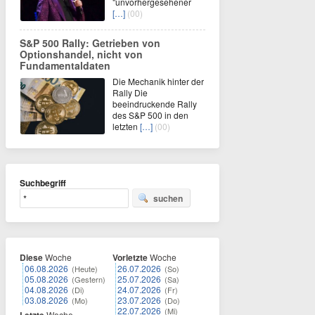
"unvorhergesehener
[…]
(00)
S&P 500 Rally: Getrieben von
Optionshandel, nicht von
Fundamentaldaten
Die Mechanik hinter der
Rally Die
beeindruckende Rally
des S&P 500 in den
letzten
[…]
(00)
Suchbegriff
suchen
Diese
Woche
Vorletzte
Woche
06.08.2026
26.07.2026
(Heute)
(So)
05.08.2026
25.07.2026
(Gestern)
(Sa)
04.08.2026
24.07.2026
(Di)
(Fr)
03.08.2026
23.07.2026
(Mo)
(Do)
22.07.2026
(Mi)
Woche