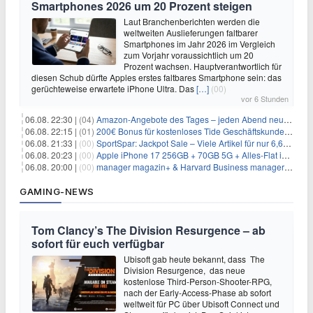
Smartphones 2026 um 20 Prozent steigen
Laut Branchenberichten werden die
weltweiten Auslieferungen faltbarer
Smartphones im Jahr 2026 im Vergleich
zum Vorjahr voraussichtlich um 20
Prozent wachsen. Hauptverantwortlich für
diesen Schub dürfte Apples erstes faltbares Smartphone sein: das
gerüchteweise erwartete iPhone Ultra. Das
[…]
(00)
vor 6 Stunden
06.08. 22:30 |
(04)
Amazon-Angebote des Tages – jeden Abend neue Deals zum Stöbern
06.08. 22:15 |
(01)
200€ Bonus für kostenloses Tide Geschäftskundenkonto
06.08. 21:33 |
(00)
SportSpar: Jackpot Sale – Viele Artikel für nur 6,66€ – nur 48 Stunden
06.08. 20:23 |
(00)
Apple iPhone 17 256GB + 70GB 5G + Alles-Flat im Vodafone-Netz für 34,99€/Monat – eff. 4,65€/Monat
06.08. 20:00 |
(00)
manager magazin+ & Harvard Business manager+ Digital-Kombi-Abo 1 Monat kostenlos
GAMING-NEWS
Tom Clancy’s The Division Resurgence – ab
sofort für euch verfügbar
Ubisoft gab heute bekannt, dass The
Division Resurgence, das neue
kostenlose Third-Person-Shooter-RPG,
nach der Early-Access-Phase ab sofort
weltweit für PC über Ubisoft Connect und