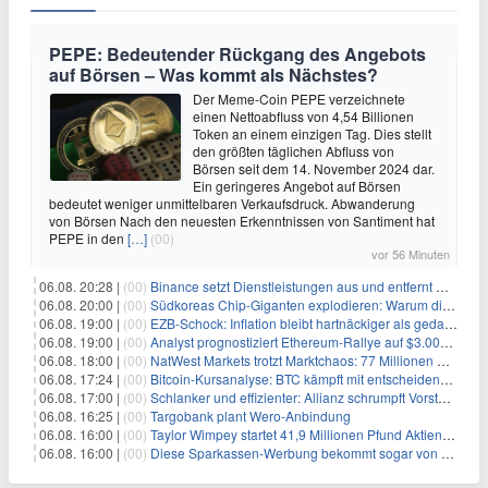
PEPE: Bedeutender Rückgang des Angebots
auf Börsen – Was kommt als Nächstes?
Der Meme-Coin PEPE verzeichnete
einen Nettoabfluss von 4,54 Billionen
Token an einem einzigen Tag. Dies stellt
den größten täglichen Abfluss von
Börsen seit dem 14. November 2024 dar.
Ein geringeres Angebot auf Börsen
bedeutet weniger unmittelbaren Verkaufsdruck. Abwanderung
von Börsen Nach den neuesten Erkenntnissen von Santiment hat
PEPE in den
[…]
(00)
vor 56 Minuten
06.08. 20:28 |
(00)
Binance setzt Dienstleistungen aus und entfernt mehrere Krypto-Paare: Wer ist betroffen?
06.08. 20:00 |
(00)
Südkoreas Chip-Giganten explodieren: Warum dieser Rekord-Tag die KI-Branche erschüttert
06.08. 19:00 |
(00)
EZB-Schock: Inflation bleibt hartnäckiger als gedacht – 2027 wird zum kritischen Test
06.08. 19:00 |
(00)
Analyst prognostiziert Ethereum-Rallye auf $3.000 nach entscheidendem On-Chain-Ausbruch
06.08. 18:00 |
(00)
NatWest Markets trotzt Marktchaos: 77 Millionen Pfund Gewinn im ersten Halbjahr
06.08. 17:24 |
(00)
Bitcoin-Kursanalyse: BTC kämpft mit entscheidender $65K-Hürde, während sich ein Liquidationscluster aufbaut
06.08. 17:00 |
(00)
Schlanker und effizienter: Allianz schrumpft Vorstand auf 8 Köpfe – das steckt dahinter
06.08. 16:25 |
(00)
Targobank plant Wero-Anbindung
06.08. 16:00 |
(00)
Taylor Wimpey startet 41,9 Millionen Pfund Aktienrückkauf – was Anleger wissen müssen
06.08. 16:00 |
(00)
Diese Sparkassen-Werbung bekommt sogar von der Konkurrenz Lob