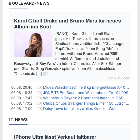
BOULEVARD-NEWS
Karol G holt Drake und Bruno Mars für neues
Album ins Boot
(BANG) - Karol G hat die mit Stars
gespickte Trackliste ihres sechsten
Studioalbums veröffentlicht. "Champagne
Papi" Drake ist auf dem Song 'Ahí' zu
hören, während Bruno Mars auf 'Still'
mitwirkt. Außerdem sind Judeline und
Rusowsky auf 'Bby Wow' zu hören. Cigarettes After Sex-Sänger
und Gitarrist Greg Gonzalez spielt auf dem Albumabschluss
'Después de
[…]
(00)
vor 5 Stunden
06.08. 20:46 |
(00)
Midea Waschmaschine 8 kg Energieklasse A-10% 1400 U/Min für 289,97€
06.08. 18:33 |
(00)
JONR T5 Pro Saug- und Wischroboter für 194,99€
06.08. 17:47 |
(00)
Wellness in Bayern: 2 Übernachtungen im DAS LUDWIG Sports Resort inkl. HP + Wellness ab 174€ p.P.
06.08. 17:02 |
(00)
Chupa Chups Stranger Things Eimer 150 Lutscher für 21,95€
06.08. 17:00 |
(00)
Daisy Lowe bringt ihr zweites Kind zur Welt
IT-NEWS
iPhone Ultra lässt Verkauf faltbarer