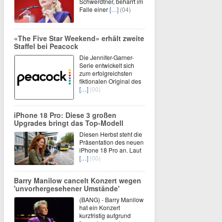
Schwerdtner, beharrt im
Falle einer
[…]
(04)
«The Five Star Weekend» erhält zweite
Staffel bei Peacock
Die Jennifer-Garner-
Serie entwickelt sich
zum erfolgreichsten
fiktionalen Original des
[…]
(00)
iPhone 18 Pro: Diese 3 großen
Upgrades bringt das Top-Modell
Diesen Herbst steht die
Präsentation des neuen
iPhone 18 Pro an. Laut
[…]
(00)
Barry Manilow cancelt Konzert wegen
'unvorhergesehener Umstände'
(BANG) - Barry Manilow
hat ein Konzert
kurzfristig aufgrund