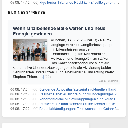
05.08. 14:12 |
(05)
Figo fordert Infantinos Rücktritt: «Er sollte gehen. Jetzt»
BUSINESS/PRESSE
Wenn Mitarbeitende Bälle werfen und neue
Energie gewinnen
München, 06.08.2026 (lifePR) - Neuro-
Jonglage verbindet Jonglierbewegungen
mit Erkenntnissen aus der
Gehirnforschung, um Konzentration,
Motivation und Teamgefühl zu stärken.
Das Konzept setzt dabei vor allem auf
koordinative Überkreuzbewegungen, die die Aktivierung beider
Gehirnhälften unterstützen. Für die betriebliche Umsetzung bietet
Stephan Ehlers,
[…]
(00)
vor 6 Stunden
06.08. 17:34 |
(00)
Steigende Adipositasrate zeigt strukturellen Handlungsbedarf bei der Ernährung schulpflichtiger Kinder
06.08. 17:18 |
(00)
Pasinex startet Ausschreibung für hochgradiges Zinksulfidkonzentrat mit Germanium- und Silbergehalten und stellt ein Betriebsupdate bereit
06.08. 17:03 |
(00)
Variantenreiche Miniaturkupplungen für diverse Einsatzbereiche
06.08. 17:00 |
(00)
Passwork 7.7 führt sicheren Offline-Modus für Desktop- und Mobile-Apps ein
06.08. 17:00 |
(00)
Bauteilabkündigungen: Eine wachsende Gefahr für industrielle Elektroniksysteme