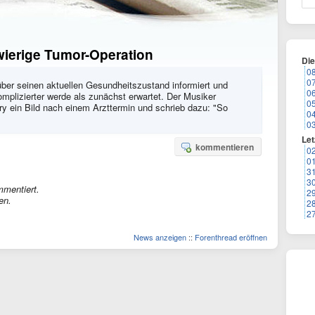
wierige Tumor-Operation
Di
0
0
ber seinen aktuellen Gesundheitszustand informiert und
0
omplizierter werde als zunächst erwartet. Der Musiker
0
ory ein Bild nach einem Arzttermin und schrieb dazu: "So
0
0
Let
kommentieren
0
0
3
3
mmentiert.
2
en.
2
2
News anzeigen
::
Forenthread eröffnen