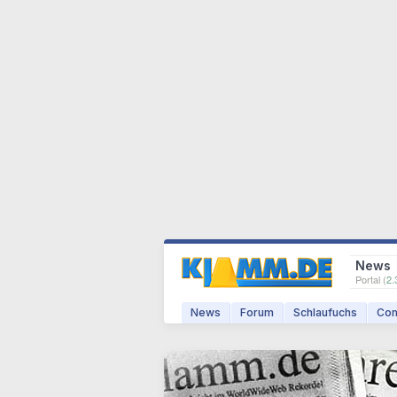
News
Portal (
2.
News
Forum
Schlaufuchs
Com