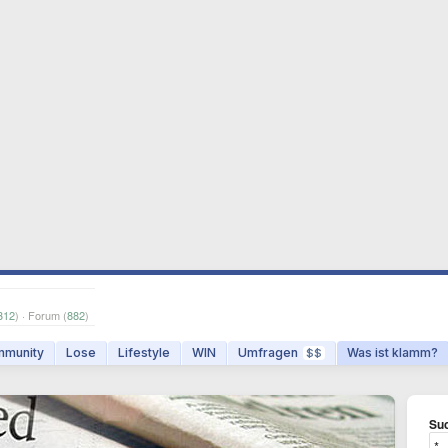
312
) · Forum (
882
)
munity
Lose
Lifestyle
WIN
Umfragen
Was ist klamm?
$$
Suc