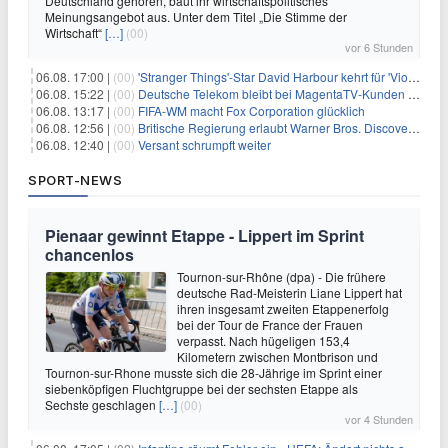
Deutschland gehören, baut ihr wirtschaftspolitisches
Meinungsangebot aus. Unter dem Titel „Die Stimme der
Wirtschaft“
[…]
(00)
vor 6 Stunden
06.08. 17:00 |
(00)
'Stranger Things'-Star David Harbour kehrt für 'Violent Night 2' zurück – Kristen Bell stößt zur Besetzung
06.08. 15:22 |
(00)
Deutsche Telekom bleibt bei MagentaTV-Kunden vage
06.08. 13:17 |
(00)
FIFA-WM macht Fox Corporation glücklich
06.08. 12:56 |
(00)
Britische Regierung erlaubt Warner Bros. Discovery-Übernahme
06.08. 12:40 |
(00)
Versant schrumpft weiter
SPORT-NEWS
Pienaar gewinnt Etappe - Lippert im Sprint
chancenlos
Tournon-sur-Rhône (dpa) - Die frühere
deutsche Rad-Meisterin Liane Lippert hat
ihren insgesamt zweiten Etappenerfolg
bei der Tour de France der Frauen
verpasst. Nach hügeligen 153,4
Kilometern zwischen Montbrison und
Tournon-sur-Rhone musste sich die 28-Jährige im Sprint einer
siebenköpfigen Fluchtgruppe bei der sechsten Etappe als
Sechste geschlagen
[…]
(00)
vor 4 Stunden