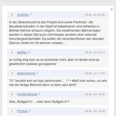
smailies
5
09.06. um 06:40
In der Zwischenzeit ist das Projekt eine echte Frechheit - die
Baustellensituation in der Stadt ist katastrophal, eine teilweise in-
Betrieb-Nahme ist kaum möglich. Die bestehenden Bahnanlagen
werden in dieser Zeit auch nicht besser sondern eher vollends
heruntergewirtschaftet. Da sollten die Verantwortlichen der obersten
Ebenen direkt vor Ort wohnen müssen...
steffleu
4
08.06. um 23:10
so richtig eilig ham se es scheinbar nicht, aber im ländle sind sie
gewöhnlich sowieso genügsamer
tastenkoenig
3
08.06. um 17:00
"21" bezieht sich auf das Jahrhundert … ^^ • Weiß man schon, um wie
viel der fertige Bahnhof dann zu klein sein wird?
FichtenMoped
2
08.06. um 16:39
Also, Stuttgart 31 ... oder doch Stuttgart 41?
Pontius
1
08.06. um 16:38