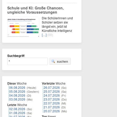
Schule und KI: Große Chancen,
ungleiche Voraussetzungen
Die Schülerinnen und
Schüler setzen sie
längst ein, jetzt ist
Künstliche Intelligenz
[…]
(00)
Suchbegriff
suchen
Diese
Woche
Vorletzte
Woche
06.08.2026
26.07.2026
(Heute)
(So)
05.08.2026
25.07.2026
(Gestern)
(Sa)
04.08.2026
24.07.2026
(Di)
(Fr)
03.08.2026
23.07.2026
(Mo)
(Do)
22.07.2026
(Mi)
Letzte
Woche
21.07.2026
(Di)
02.08.2026
(So)
20.07.2026
(Mo)
01.08.2026
(Sa)
Top
News
31.07.2026
(Fr)