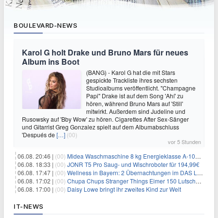
BOULEVARD-NEWS
Karol G holt Drake und Bruno Mars für neues
Album ins Boot
(BANG) - Karol G hat die mit Stars
gespickte Trackliste ihres sechsten
Studioalbums veröffentlicht. "Champagne
Papi" Drake ist auf dem Song 'Ahí' zu
hören, während Bruno Mars auf 'Still'
mitwirkt. Außerdem sind Judeline und
Rusowsky auf 'Bby Wow' zu hören. Cigarettes After Sex-Sänger
und Gitarrist Greg Gonzalez spielt auf dem Albumabschluss
'Después de
[…]
(00)
vor 5 Stunden
06.08. 20:46 |
(00)
Midea Waschmaschine 8 kg Energieklasse A-10% 1400 U/Min für 289,97€
06.08. 18:33 |
(00)
JONR T5 Pro Saug- und Wischroboter für 194,99€
06.08. 17:47 |
(00)
Wellness in Bayern: 2 Übernachtungen im DAS LUDWIG Sports Resort inkl. HP + Wellness ab 174€ p.P.
06.08. 17:02 |
(00)
Chupa Chups Stranger Things Eimer 150 Lutscher für 21,95€
06.08. 17:00 |
(00)
Daisy Lowe bringt ihr zweites Kind zur Welt
IT-NEWS