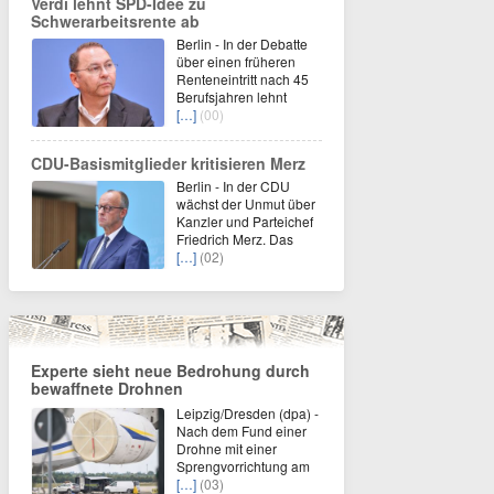
Verdi lehnt SPD-Idee zu
Schwerarbeitsrente ab
Berlin - In der Debatte
über einen früheren
Renteneintritt nach 45
Berufsjahren lehnt
[…]
(00)
CDU-Basismitglieder kritisieren Merz
Berlin - In der CDU
wächst der Unmut über
Kanzler und Parteichef
Friedrich Merz. Das
[…]
(02)
Experte sieht neue Bedrohung durch
bewaffnete Drohnen
Leipzig/Dresden (dpa) -
Nach dem Fund einer
Drohne mit einer
Sprengvorrichtung am
[…]
(03)