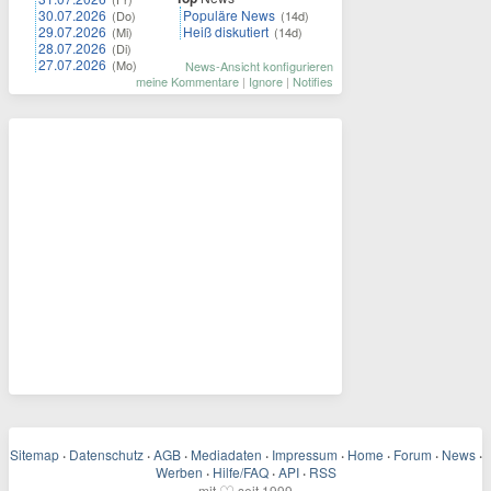
30.07.2026
Populäre News
(Do)
(14d)
29.07.2026
Heiß diskutiert
(Mi)
(14d)
28.07.2026
(Di)
27.07.2026
(Mo)
News-Ansicht konfigurieren
meine Kommentare
|
Ignore
|
Notifies
Sitemap
·
Datenschutz
·
AGB
·
Mediadaten
·
Impressum
·
Home
·
Forum
·
News
·
Werben
·
Hilfe/FAQ
·
API
·
RSS
mit
seit 1999