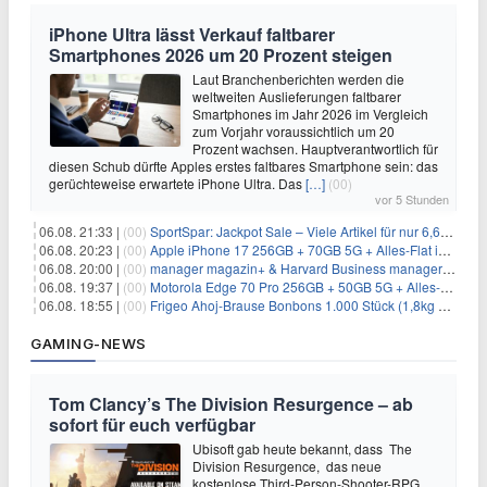
iPhone Ultra lässt Verkauf faltbarer
Smartphones 2026 um 20 Prozent steigen
Laut Branchenberichten werden die
weltweiten Auslieferungen faltbarer
Smartphones im Jahr 2026 im Vergleich
zum Vorjahr voraussichtlich um 20
Prozent wachsen. Hauptverantwortlich für
diesen Schub dürfte Apples erstes faltbares Smartphone sein: das
gerüchteweise erwartete iPhone Ultra. Das
[…]
(00)
vor 5 Stunden
06.08. 21:33 |
(00)
SportSpar: Jackpot Sale – Viele Artikel für nur 6,66€ – nur 48 Stunden
06.08. 20:23 |
(00)
Apple iPhone 17 256GB + 70GB 5G + Alles-Flat im Vodafone-Netz für 34,99€/Monat – eff. 4,65€/Monat
06.08. 20:00 |
(00)
manager magazin+ & Harvard Business manager+ Digital-Kombi-Abo 1 Monat kostenlos
06.08. 19:37 |
(00)
Motorola Edge 70 Pro 256GB + 50GB 5G + Alles-Flat im Vodafone-Netz für 19,99€/Monat – eff. 0,61€/Monat
06.08. 18:55 |
(00)
Frigeo Ahoj-Brause Bonbons 1.000 Stück (1,8kg Eimer) für 6,29€
GAMING-NEWS
Tom Clancy’s The Division Resurgence – ab
sofort für euch verfügbar
Ubisoft gab heute bekannt, dass The
Division Resurgence, das neue
kostenlose Third-Person-Shooter-RPG,