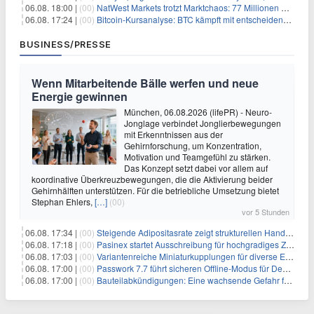
06.08. 18:00 |
(00)
NatWest Markets trotzt Marktchaos: 77 Millionen Pfund Gewinn im ersten Halbjahr
06.08. 17:24 |
(00)
Bitcoin-Kursanalyse: BTC kämpft mit entscheidender $65K-Hürde, während sich ein Liquidationscluster aufbaut
BUSINESS/PRESSE
Wenn Mitarbeitende Bälle werfen und neue
Energie gewinnen
München, 06.08.2026 (lifePR) - Neuro-
Jonglage verbindet Jonglierbewegungen
mit Erkenntnissen aus der
Gehirnforschung, um Konzentration,
Motivation und Teamgefühl zu stärken.
Das Konzept setzt dabei vor allem auf
koordinative Überkreuzbewegungen, die die Aktivierung beider
Gehirnhälften unterstützen. Für die betriebliche Umsetzung bietet
Stephan Ehlers,
[…]
(00)
vor 5 Stunden
06.08. 17:34 |
(00)
Steigende Adipositasrate zeigt strukturellen Handlungsbedarf bei der Ernährung schulpflichtiger Kinder
06.08. 17:18 |
(00)
Pasinex startet Ausschreibung für hochgradiges Zinksulfidkonzentrat mit Germanium- und Silbergehalten und stellt ein Betriebsupdate bereit
06.08. 17:03 |
(00)
Variantenreiche Miniaturkupplungen für diverse Einsatzbereiche
06.08. 17:00 |
(00)
Passwork 7.7 führt sicheren Offline-Modus für Desktop- und Mobile-Apps ein
06.08. 17:00 |
(00)
Bauteilabkündigungen: Eine wachsende Gefahr für industrielle Elektroniksysteme