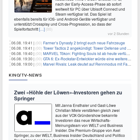
nach der Early-Access-Phase ab sofort
weltweit für PC über Ubisoft Connect und
Steam verfügbar ist. Das Spiel ist
ebenfalls bereits für iOS- und Android-Geräte verfügbar und
unterstützt Crossplay und Cross-Progression, so dass der
Spielfortschritt
[…]
(00)
vor 2 Stunden
06.08. 19:41 |
(00)
Farmer’s Dynasty 2 bringt euch neue Fahrzeuge
06.08. 19:41 |
(00)
Tower Tactics 2 angekündigt: Tower Defense und Deckbuilding Kombo kehrt zurück
06.08. 19:40 |
(00)
MARVEL Tōkon: Fighting Souls ist ab heute verfügbar
06.08. 19:30 |
(00)
GTA 6: Ex-Rockstar-Entwickler würde eine weitere Verschiebung nicht überraschen
06.08. 19:00 |
(00)
Marvel Rivals: Leak deutet auf Rennmodus mit Fahrzeugen hin
KINO/TV-NEWS
Zwei «Höhle der Löwen»-Investoren gehen zu
Springer
Mit Janna Ensthaler und Gast-Löwe
Christian Miele verstärken gleich zwei
aus der VOX-Gründershow bekannte
Investoren das neue Wirtschafts-
Meinungsteam von WELT und Business
Insider. Die Premium-Gruppe von Axel
Springer, zu der WELT, Business Insider Deutschland und Politico