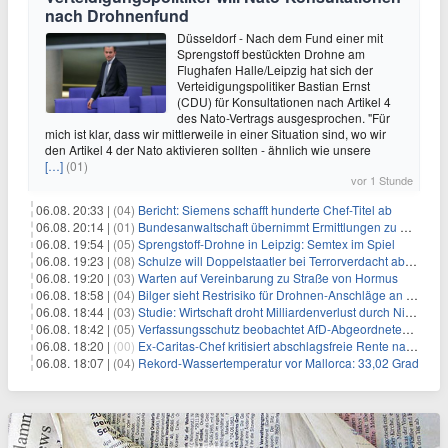
nach Drohnenfund
Düsseldorf - Nach dem Fund einer mit
Sprengstoff bestückten Drohne am
Flughafen Halle/Leipzig hat sich der
Verteidigungspolitiker Bastian Ernst
(CDU) für Konsultationen nach Artikel 4
des Nato-Vertrags ausgesprochen. "Für
mich ist klar, dass wir mittlerweile in einer Situation sind, wo wir
den Artikel 4 der Nato aktivieren sollten - ähnlich wie unsere
[…]
(01)
vor 1 Stunde
06.08. 20:33 |
(04)
Bericht: Siemens schafft hunderte Chef-Titel ab
06.08. 20:14 |
(01)
Bundesanwaltschaft übernimmt Ermittlungen zu Drohnenvorfall
06.08. 19:54 |
(05)
Sprengstoff-Drohne in Leipzig: Semtex im Spiel
06.08. 19:23 |
(08)
Schulze will Doppelstaatler bei Terrorverdacht abschieben
06.08. 19:20 |
(03)
Warten auf Vereinbarung zu Straße von Hormus
06.08. 18:58 |
(04)
Bilger sieht Restrisiko für Drohnen-Anschläge an Flughäfen
06.08. 18:44 |
(03)
Studie: Wirtschaft droht Milliardenverlust durch Niedrigwasser
06.08. 18:42 |
(05)
Verfassungsschutz beobachtet AfD-Abgeordneten Nolte
06.08. 18:20 |
(00)
Ex-Caritas-Chef kritisiert abschlagsfreie Rente nach 45 Jahren
06.08. 18:07 |
(04)
Rekord-Wassertemperatur vor Mallorca: 33,02 Grad