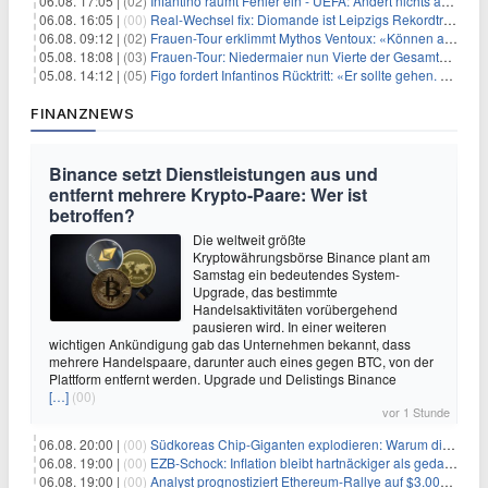
06.08. 17:05 |
(02)
Infantino räumt Fehler ein - UEFA: Ändert nichts an Boykott
06.08. 16:05 |
(00)
Real-Wechsel fix: Diomande ist Leipzigs Rekordtransfer
06.08. 09:12 |
(02)
Frauen-Tour erklimmt Mythos Ventoux: «Können alles schaffen»
05.08. 18:08 |
(03)
Frauen-Tour: Niedermaier nun Vierte der Gesamtwertung
05.08. 14:12 |
(05)
Figo fordert Infantinos Rücktritt: «Er sollte gehen. Jetzt»
FINANZNEWS
Binance setzt Dienstleistungen aus und
entfernt mehrere Krypto-Paare: Wer ist
betroffen?
Die weltweit größte
Kryptowährungsbörse Binance plant am
Samstag ein bedeutendes System-
Upgrade, das bestimmte
Handelsaktivitäten vorübergehend
pausieren wird. In einer weiteren
wichtigen Ankündigung gab das Unternehmen bekannt, dass
mehrere Handelspaare, darunter auch eines gegen BTC, von der
Plattform entfernt werden. Upgrade und Delistings Binance
[…]
(00)
vor 1 Stunde
06.08. 20:00 |
(00)
Südkoreas Chip-Giganten explodieren: Warum dieser Rekord-Tag die KI-Branche erschüttert
06.08. 19:00 |
(00)
EZB-Schock: Inflation bleibt hartnäckiger als gedacht – 2027 wird zum kritischen Test
06.08. 19:00 |
(00)
Analyst prognostiziert Ethereum-Rallye auf $3.000 nach entscheidendem On-Chain-Ausbruch