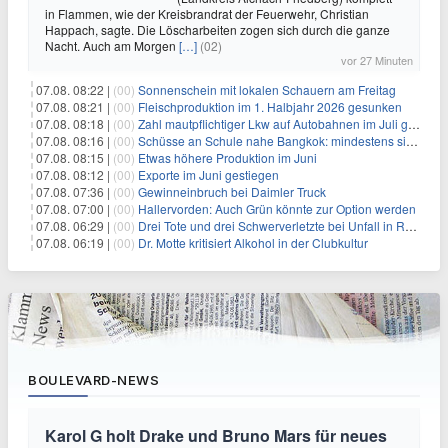
in Flammen, wie der Kreisbrandrat der Feuerwehr, Christian
Happach, sagte. Die Löscharbeiten zogen sich durch die ganze
Nacht. Auch am Morgen
[…]
(02)
vor 27 Minuten
07.08. 08:22 |
(00)
Sonnenschein mit lokalen Schauern am Freitag
07.08. 08:21 |
(00)
Fleischproduktion im 1. Halbjahr 2026 gesunken
07.08. 08:18 |
(00)
Zahl mautpflichtiger Lkw auf Autobahnen im Juli gestiegen
07.08. 08:16 |
(00)
Schüsse an Schule nahe Bangkok: mindestens sieben Tote
07.08. 08:15 |
(00)
Etwas höhere Produktion im Juni
07.08. 08:12 |
(00)
Exporte im Juni gestiegen
07.08. 07:36 |
(00)
Gewinneinbruch bei Daimler Truck
07.08. 07:00 |
(00)
Hallervorden: Auch Grün könnte zur Option werden
07.08. 06:29 |
(00)
Drei Tote und drei Schwerverletzte bei Unfall in Rheinland-Pfalz
07.08. 06:19 |
(00)
Dr. Motte kritisiert Alkohol in der Clubkultur
BOULEVARD-NEWS
Karol G holt Drake und Bruno Mars für neues