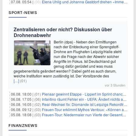
07.08. 05:54 |
(00)
Elena Uhlig und Johanna Gastdorf drehen «Immer fehlt was»
SPORT-NEWS
Zentralisieren oder nicht? Diskussion über
Drohnenabwehr
Berlin (dpa) - Neben den Ermittlungen
nach der Entdeckung einer Sprengstoff-
Drohne am Flughafen Leipzig/Halle steht
nun die Frage nach der Abwehr solcher
Angriffe im Fokus. Ist Deutschland gut
genug dafür gerüstet und was muss
gegebenenfalls geändert werden? Dabei geht es auch darum,
welche Institution wann zuständig ist. Der Vorsitzende des
[…]
(01)
vor 3 Stunden
06.08. 18:00 |
(01)
Pienaar gewinnt Etappe - Lippert im Sprint chancenlos
06.08. 17:05 |
(06)
Infantino räumt Fehler ein - UEFA: Ändert nichts an Boykott
06.08. 16:05 |
(02)
Real-Wechsel fix: Diomande ist Leipzigs Rekordtransfer
06.08. 09:12 |
(03)
Frauen-Tour erklimmt Mythos Ventoux: «Können alles schaffen»
05.08. 18:08 |
(03)
Frauen-Tour: Niedermaier nun Vierte der Gesamtwertung
FINANZNEWS