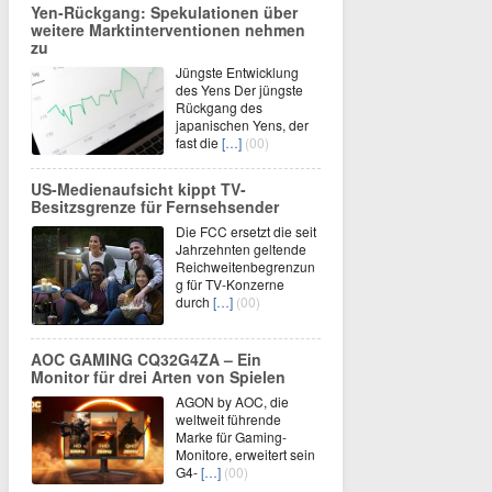
Yen-Rückgang: Spekulationen über
weitere Marktinterventionen nehmen
zu
Jüngste Entwicklung
des Yens Der jüngste
Rückgang des
japanischen Yens, der
fast die
[…]
(00)
US-Medienaufsicht kippt TV-
Besitzsgrenze für Fernsehsender
Die FCC ersetzt die seit
Jahrzehnten geltende
Reichweitenbegrenzun
g für TV-Konzerne
durch
[…]
(00)
AOC GAMING CQ32G4ZA – Ein
Monitor für drei Arten von Spielen
AGON by AOC, die
weltweit führende
Marke für Gaming-
Monitore, erweitert sein
G4-
[…]
(00)