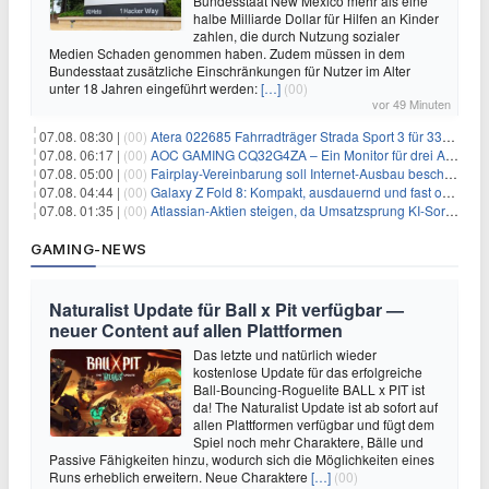
Bundesstaat New Mexico mehr als eine
halbe Milliarde Dollar für Hilfen an Kinder
zahlen, die durch Nutzung sozialer
Medien Schaden genommen haben. Zudem müssen in dem
Bundesstaat zusätzliche Einschränkungen für Nutzer im Alter
unter 18 Jahren eingeführt werden:
[…]
(00)
vor 49 Minuten
07.08. 08:30 |
(00)
Atera 022685 Fahrradträger Strada Sport 3 für 337,48€
07.08. 06:17 |
(00)
AOC GAMING CQ32G4ZA – Ein Monitor für drei Arten von Spielen
07.08. 05:00 |
(00)
Fairplay-Vereinbarung soll Internet-Ausbau beschleunigen
07.08. 04:44 |
(00)
Galaxy Z Fold 8: Kompakt, ausdauernd und fast ohne Falte
07.08. 01:35 |
(00)
Atlassian-Aktien steigen, da Umsatzsprung KI-Sorgen dämpft
GAMING-NEWS
Naturalist Update für Ball x Pit verfügbar —
neuer Content auf allen Plattformen
Das letzte und natürlich wieder
kostenlose Update für das erfolgreiche
Ball-Bouncing-Roguelite BALL x PIT ist
da! The Naturalist Update ist ab sofort auf
allen Plattformen verfügbar und fügt dem
Spiel noch mehr Charaktere, Bälle und
Passive Fähigkeiten hinzu, wodurch sich die Möglichkeiten eines
Runs erheblich erweitern. Neue Charaktere
[…]
(00)