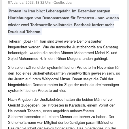
07. Januar 2023, 18:32 Uhr
·
Quelle:
dpa
Protest im Iran birgt Lebensgefahr. Im Dezember sorgten
Hinrichtungen von Demonstranten für Entsetzen - nun wurden
wieder zwei Todesurteile vollstreckt. Baerbock fordert mehr
Druck auf Teheran.
Teheran (dpa) - Im Iran sind zwei weitere Demonstranten
hingerichtet worden. Wie die iranische Justizbehörde am Samstag
bekanntgab, wurden die beiden Männer Mohammed-Mehdi K. und
Sejed-Mohammed H. in den frühen Morgenstunden gehängt.
Sie sollen während der systemkritischen Proteste im November für
den Tod eines Sicherheitsbeamten verantwortlich gewesen sein, so
die Justiz auf ihrem Webportal Mizan. Damit steigt die Zahl der
hingerichteten Demonstranten im Zuge der mehr als dreimonatigen
systemkritischen Proteste auf vier.
Nach Angaben der Justizbehörde hatten die beiden Männer vor
Gericht zugegeben, bei Protesten in Karadsch, einem Vorort der
Hauptstadt Teheran, einen angeblich unbewaffneten
Sicherheitsbeamten mit einem Messer erstochen zu haben. Der
Sicherheitsmann war Mitglied der berüchtigten paramilitärischen
Basidsch-Einheit der Revolutionsgarden. Das Gnadengesuch der