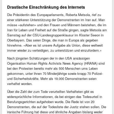
Drastische Einschränkung des Internets
Die Präsidentin des Europaparlaments, Roberta Metsola, rief zu
einer stärkeren Unterstützung der Demonstranten im Iran auf. Man
müsse «aufstehen» und den Frauen und Männern beistehen, die im
Iran für Leben und Freiheit auf die Straße gingen, sagte Metsola am
Samstag auf der CSU-Landesgruppenklausur im Kloster Seeon in
Oberbayern. Das seien Dinge, die man in Europa als gegeben
hinnehme. «Aber es ist unsere Aufgabe als Union, diese weltweit
immer wieder zu verteidigen, zu unterstützen und einzufordern.»
Nach jüngsten Schätzungen der in den USA ansässigen
Organisation Human Rights Activists News Agency (HRANA) sind
bei den Protesten bereits mehr als 500 Menschen ums Leben
gekommen, unter ihnen 70 Minderjährige sowie knapp 70 Polizei-
und Sicherheitskräfte. Mehr als 19.000 Demonstranten seien
verhaftet worden.
Über die Zahl der zum Tode verurteilten Verhafteten gibt es
widersprüchliche Informationen, da bei einigen das Todesurteil in
Berufungsgerichten aufgehoben wurde. Die Rede ist von 20
Demonstranten, die auf der Todesliste der Justiz stehen sollen. Die
iranische Führung hat diese und ähnliche Angaben bislang weder