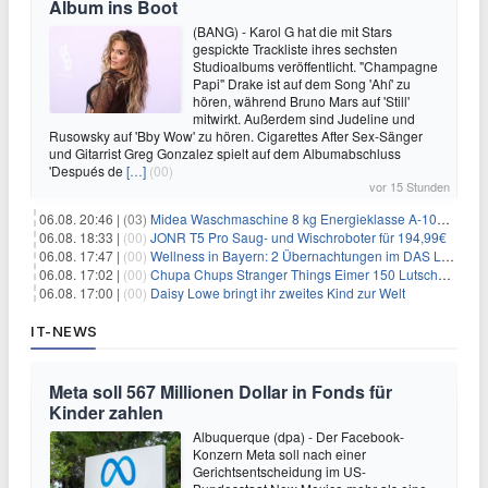
Album ins Boot
(BANG) - Karol G hat die mit Stars
gespickte Trackliste ihres sechsten
Studioalbums veröffentlicht. "Champagne
Papi" Drake ist auf dem Song 'Ahí' zu
hören, während Bruno Mars auf 'Still'
mitwirkt. Außerdem sind Judeline und
Rusowsky auf 'Bby Wow' zu hören. Cigarettes After Sex-Sänger
und Gitarrist Greg Gonzalez spielt auf dem Albumabschluss
'Después de
[…]
(00)
vor 15 Stunden
06.08. 20:46 |
(03)
Midea Waschmaschine 8 kg Energieklasse A-10% 1400 U/Min für 289,97€
06.08. 18:33 |
(00)
JONR T5 Pro Saug- und Wischroboter für 194,99€
06.08. 17:47 |
(00)
Wellness in Bayern: 2 Übernachtungen im DAS LUDWIG Sports Resort inkl. HP + Wellness ab 174€ p.P.
06.08. 17:02 |
(00)
Chupa Chups Stranger Things Eimer 150 Lutscher für 21,95€
06.08. 17:00 |
(00)
Daisy Lowe bringt ihr zweites Kind zur Welt
IT-NEWS
Meta soll 567 Millionen Dollar in Fonds für
Kinder zahlen
Albuquerque (dpa) - Der Facebook-
Konzern Meta soll nach einer
Gerichtsentscheidung im US-