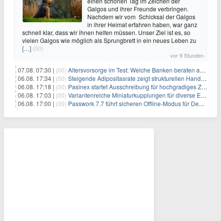
einen schönen Tag im Zeichen der
Galgos und ihrer Freunde verbringen.
Nachdem wir vom Schicksal der Galgos
in ihrer Heimat erfahren haben, war ganz
schnell klar, dass wir ihnen helfen müssen. Unser Ziel ist es, so
vielen Galgos wie möglich als Sprungbrett in ein neues Leben zu
[…]
(00)
vor 9 Stunden
07.08. 07:30 |
(00)
Altersvorsorge im Test: Welche Banken beraten am besten?
06.08. 17:34 |
(00)
Steigende Adipositasrate zeigt strukturellen Handlungsbedarf bei der Ernährung schulpflichtiger Kinder
06.08. 17:18 |
(00)
Pasinex startet Ausschreibung für hochgradiges Zinksulfidkonzentrat mit Germanium- und Silbergehalten und stellt ein Betriebsupdate bereit
06.08. 17:03 |
(00)
Variantenreiche Miniaturkupplungen für diverse Einsatzbereiche
06.08. 17:00 |
(00)
Passwork 7.7 führt sicheren Offline-Modus für Desktop- und Mobile-Apps ein