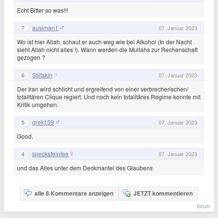
Echt Bitter so was!!!
ausiman1
7
07. Januar 2023
Wo ist hier Allah, schaut er auch weg wie bei Alkohol (In der Nacht
sieht Allah nicht alles !). Wann werden die Mullahs zur Rechenschaft
gezogen ?
Stiltskin
6
07. Januar 2023
Der Iran wird schlicht und ergreifend von einer verbrecherischen/
totalitären Clique regiert. Und noch kein totalitäres Regime konnte mit
Kritik umgehen.
grek159
5
07. Januar 2023
Good.
specksteinfee
4
07. Januar 2023
und das Alles unter dem Deckmantel des Glaubens
alle 8 Kommentare anzeigen
JETZT kommentieren
forum