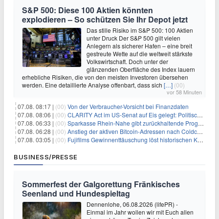
S&P 500: Diese 100 Aktien könnten
explodieren – So schützen Sie Ihr Depot jetzt
Das stille Risiko im S&P 500: 100 Aktien
unter Druck Der S&P 500 gilt vielen
Anlegern als sicherer Hafen – eine breit
gestreute Wette auf die weltweit stärkste
Volkswirtschaft. Doch unter der
glänzenden Oberfläche des Index lauern
erhebliche Risiken, die von den meisten Investoren übersehen
werden. Eine detaillierte Analyse offenbart, dass sich
[…]
(00)
vor 58 Minuten
07.08. 08:17 |
(00)
Von der Verbraucher-Vorsicht bei Finanzdaten
07.08. 08:06 |
(00)
CLARITY Act im US-Senat auf Eis gelegt: Politische Differenzen verzögern Krypto-Gesetzgebung bis September
07.08. 06:33 |
(00)
Sparkasse Rhein-Nahe gibt zurückhaltende Prognose
07.08. 06:28 |
(00)
Anstieg der aktiven Bitcoin-Adressen nach Coldcard-Panik
07.08. 03:05 |
(00)
Fujifilms Gewinnenttäuschung löst historischen Kursrückgang aus
BUSINESS/PRESSE
Sommerfest der Galgorettung Fränkisches
Seenland und Hundespieltag
Dennenlohe, 06.08.2026 (lifePR) -
Einmal im Jahr wollen wir mit Euch allen