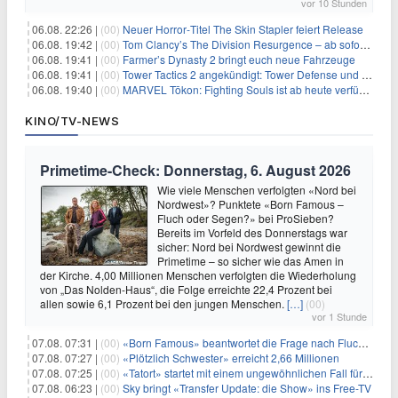
vor 10 Stunden
06.08. 22:26 |
(00)
Neuer Horror‑Titel The Skin Stapler feiert Release
06.08. 19:42 |
(00)
Tom Clancy’s The Division Resurgence – ab sofort für euch verfügbar
06.08. 19:41 |
(00)
Farmer’s Dynasty 2 bringt euch neue Fahrzeuge
06.08. 19:41 |
(00)
Tower Tactics 2 angekündigt: Tower Defense und Deckbuilding Kombo kehrt zurück
06.08. 19:40 |
(00)
MARVEL Tōkon: Fighting Souls ist ab heute verfügbar
KINO/TV-NEWS
Primetime-Check: Donnerstag, 6. August 2026
Wie viele Menschen verfolgten «Nord bei
Nordwest»? Punktete «Born Famous –
Fluch oder Segen?» bei ProSieben?
Bereits im Vorfeld des Donnerstags war
sicher: Nord bei Nordwest gewinnt die
Primetime – so sicher wie das Amen in
der Kirche. 4,00 Millionen Menschen verfolgten die Wiederholung
von „Das Nolden-Haus“, die Folge erreichte 22,4 Prozent bei
allen sowie 6,1 Prozent bei den jungen Menschen.
[…]
(00)
vor 1 Stunde
07.08. 07:31 |
(00)
«Born Famous» beantwortet die Frage nach Fluch oder Segen
07.08. 07:27 |
(00)
«Plötzlich Schwester» erreicht 2,66 Millionen
07.08. 07:25 |
(00)
«Tatort» startet mit einem ungewöhnlichen Fall für Charlotte Lindholm
07.08. 06:23 |
(00)
Sky bringt «Transfer Update: die Show» ins Free-TV