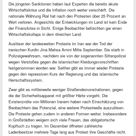
Die jüngsten Sanktionen haben laut Experten die bereits akute
Wirtschaftskrise und die Inflation noch weiter verschärft. Die
nationale Währung Rial hat nach den Protesten über 25 Prozent an
Wert verloren. Angesichts der Entwicklungen im Land ist kein Ende
der Finanzkrise in Sicht. Einige Beobachter befürchten gar einen
Wirtschaftskollaps in dem ölreichen Land.
Auslöser der landesweiten Proteste im Iran war der Tod der
iranischen Kurdin Jina Mahsa Amini Mitte September. Sie starb in
Polizeigewahrsam, nachdem sie von der sogenannten Sittenpolizei
wegen Verstoßes gegen die islamischen Kleidungsvorschriften
festgenommen worden war. Seither gibt es immer wieder Proteste
gegen den repressiven Kurs der Regierung und das islamische
Herrschaftssystem.
Zwar gibt es mittlerweile weniger Straßendemonstrationen, gegen
die der Sicherheitsapparat mit größter Härte vorgeht. Die
Existenznöte von Millionen Iranern haben nach Einschätzung von
Beobachtern das Potenzial, eine weitere Protestwelle auszulösen.
Die Proteste gehen zudem in anderen Formen weiter. Insbesondere
in Großstädten weigern sich viele Frauen, das obligatorische
Kopftuch zu tragen. Im Dezember öffneten zahlreiche
Ladenbesitzer mehrere Tage lang aus Protest ihre Geschäfte nicht.