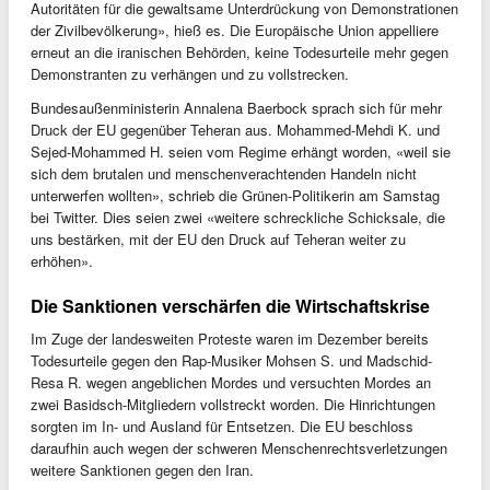
Autoritäten für die gewaltsame Unterdrückung von Demonstrationen
der Zivilbevölkerung», hieß es. Die Europäische Union appelliere
erneut an die iranischen Behörden, keine Todesurteile mehr gegen
Demonstranten zu verhängen und zu vollstrecken.
Bundesaußenministerin Annalena Baerbock sprach sich für mehr
Druck der EU gegenüber Teheran aus. Mohammed-Mehdi K. und
Sejed-Mohammed H. seien vom Regime erhängt worden, «weil sie
sich dem brutalen und menschenverachtenden Handeln nicht
unterwerfen wollten», schrieb die Grünen-Politikerin am Samstag
bei Twitter. Dies seien zwei «weitere schreckliche Schicksale, die
uns bestärken, mit der EU den Druck auf Teheran weiter zu
erhöhen».
Die Sanktionen verschärfen die Wirtschaftskrise
Im Zuge der landesweiten Proteste waren im Dezember bereits
Todesurteile gegen den Rap-Musiker Mohsen S. und Madschid-
Resa R. wegen angeblichen Mordes und versuchten Mordes an
zwei Basidsch-Mitgliedern vollstreckt worden. Die Hinrichtungen
sorgten im In- und Ausland für Entsetzen. Die EU beschloss
daraufhin auch wegen der schweren Menschenrechtsverletzungen
weitere Sanktionen gegen den Iran.