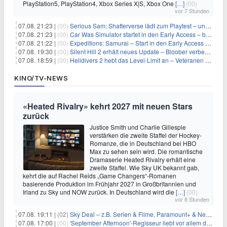
PlayStation5, PlayStation4, Xbox Series X|S, Xbox One
[…]
(00)
vor 7 Stunden
07.08. 21:23 |
(00)
Serious Sam: Shatterverse lädt zum Playtest – und erscheint schon bald!
07.08. 21:23 |
(00)
Car Was Simulator startet in den Early Access – bald gehts los!
07.08. 21:22 |
(00)
Expeditions: Samurai – Start in den Early Access ab heute im feudalen Japan
07.08. 19:30 |
(00)
Silent Hill 2 erhält neues Update – Bloober verbessert Grafik und Performance
07.08. 18:59 |
(00)
Helldivers 2 hebt das Level-Limit an – Veteranen können endlich weiter aufsteigen
KINO/TV-NEWS
«Heated Rivalry» kehrt 2027 mit neuen Stars
zurück
Justice Smith und Charlie Gillespie
verstärken die zweite Staffel der Hockey-
Romanze, die in Deutschland bei HBO
Max zu sehen sein wird. Die romantische
Dramaserie Heated Rivalry erhält eine
zweite Staffel. Wie Sky UK bekannt gab,
kehrt die auf Rachel Reids „Game Changers“-Romanen
basierende Produktion im Frühjahr 2027 in Großbritannien und
Irland zu Sky und NOW zurück. In Deutschland wird die
[…]
(00)
vor 8 Stunden
07.08. 19:11 |
(02)
Sky Deal – z.B. Serien & Filme, Paramount+ & Netflix für 19,99€/Monat
07.08. 17:00 |
(00)
'September Afternoon'-Regisseur liebt vor allem die 'Banalität' in seinen Filmen