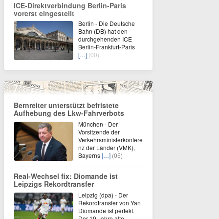
ICE-Direktverbindung Berlin-Paris
vorerst eingestellt
Berlin - Die Deutsche
Bahn (DB) hat den
durchgehenden ICE
Berlin-Frankfurt-Paris
[…]
(00)
Bernreiter unterstützt befristete
Aufhebung des Lkw-Fahrverbots
München - Der
Vorsitzende der
Verkehrsministerkonfere
nz der Länder (VMK),
Bayerns
[…]
(05)
Real-Wechsel fix: Diomande ist
Leipzigs Rekordtransfer
Leipzig (dpa) - Der
Rekordtransfer von Yan
Diomande ist perfekt.
Der 19 Jahre alte