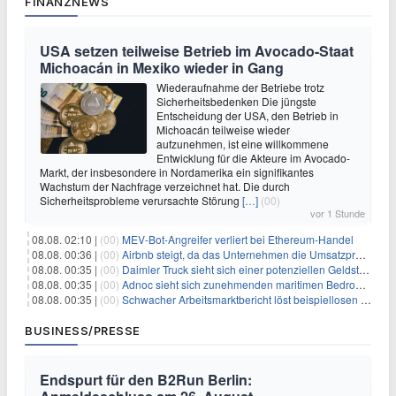
FINANZNEWS
USA setzen teilweise Betrieb im Avocado-Staat
Michoacán in Mexiko wieder in Gang
Wiederaufnahme der Betriebe trotz
Sicherheitsbedenken Die jüngste
Entscheidung der USA, den Betrieb in
Michoacán teilweise wieder
aufzunehmen, ist eine willkommene
Entwicklung für die Akteure im Avocado-
Markt, der insbesondere in Nordamerika ein signifikantes
Wachstum der Nachfrage verzeichnet hat. Die durch
Sicherheitsprobleme verursachte Störung
[…]
(00)
vor 1 Stunde
08.08. 02:10 |
(00)
MEV-Bot-Angreifer verliert bei Ethereum-Handel
08.08. 00:36 |
(00)
Airbnb steigt, da das Unternehmen die Umsatzprognose anhebt und starkes Wachstum signalisiert
08.08. 00:35 |
(00)
Daimler Truck sieht sich einer potenziellen Geldstrafe von 1 Milliarde Euro aufgrund von EU-Emissionsvorschriften gegenüber
08.08. 00:35 |
(00)
Adnoc sieht sich zunehmenden maritimen Bedrohungen angesichts regionaler Spannungen gegenüber
08.08. 00:35 |
(00)
Schwacher Arbeitsmarktbericht löst beispiellosen Börsenanstieg aus
BUSINESS/PRESSE
Endspurt für den B2Run Berlin: