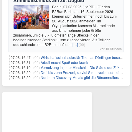
Anmeldeschluss am 26. August
Berlin, 07.08.2026 (lifePR) - Für den
B2Run Berlin am 16. September 2026
können sich Unternehmen noch bis zum
26. August 2026 anmelden. Im
Olympiastadion kommen Mitarbeitende
aus Unternehmen jeder Größe
zusammen, um die 5,7 Kilometer lange Strecke in der
beeindruckenden Stadionkulisse zu absolvieren. Als Teil der
deutschlandweiten B2Run Laufserie
[…]
(00)
vor 15 Stunden
07.08. 16:47 |
(00)
Wirtschaftsstaatssekretär Thomas Dörflinger besucht Handwerksbetrieb im Kammerbezirk Freiburg
07.08. 16:31 |
(00)
Arbeit macht Spaß oder krank
07.08. 16:10 |
(00)
Vernetzung in jeder Hinsicht – Die Städte der Zukunft sind grün-blau
07.08. 15:29 |
(00)
Drei bis zehn Prozent, so viel Strom verbraucht ein Aufzug im Gebäude
07.08. 15:20 |
(00)
Northern Discovery Metals gibt die Börsennotierung an der Frankfurter Wertpapierbörse bekannt