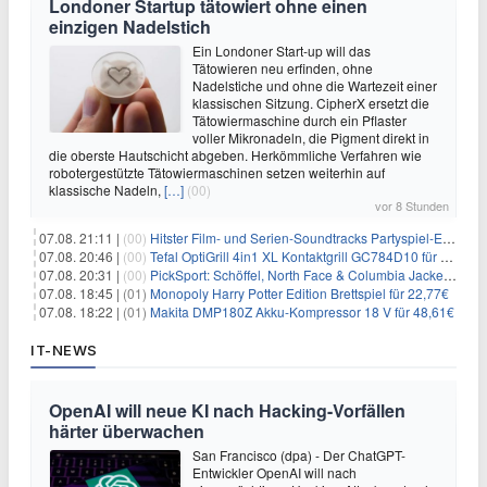
Londoner Startup tätowiert ohne einen
einzigen Nadelstich
Ein Londoner Start-up will das
Tätowieren neu erfinden, ohne
Nadelstiche und ohne die Wartezeit einer
klassischen Sitzung. CipherX ersetzt die
Tätowiermaschine durch ein Pflaster
voller Mikronadeln, die Pigment direkt in
die oberste Hautschicht abgeben. Herkömmliche Verfahren wie
robotergestützte Tätowiermaschinen setzen weiterhin auf
klassische Nadeln,
[…]
(00)
vor 8 Stunden
07.08. 21:11 |
(00)
Hitster Film- und Serien-Soundtracks Partyspiel-Erweiterung für 6,99€
07.08. 20:46 |
(00)
Tefal OptiGrill 4in1 XL Kontaktgrill GC784D10 für 239,99€
07.08. 20:31 |
(00)
PickSport: Schöffel, North Face & Columbia Jacken ab 39,60€
07.08. 18:45 |
(01)
Monopoly Harry Potter Edition Brettspiel für 22,77€
07.08. 18:22 |
(01)
Makita DMP180Z Akku-Kompressor 18 V für 48,61€
IT-NEWS
OpenAI will neue KI nach Hacking-Vorfällen
härter überwachen
San Francisco (dpa) - Der ChatGPT-
Entwickler OpenAI will nach