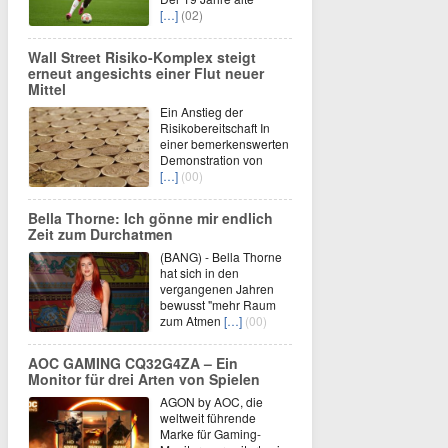
[…]
(02)
Wall Street Risiko-Komplex steigt
erneut angesichts einer Flut neuer
Mittel
Ein Anstieg der
Risikobereitschaft In
einer bemerkenswerten
Demonstration von
[…]
(00)
Bella Thorne: Ich gönne mir endlich
Zeit zum Durchatmen
(BANG) - Bella Thorne
hat sich in den
vergangenen Jahren
bewusst "mehr Raum
zum Atmen
[…]
(00)
AOC GAMING CQ32G4ZA – Ein
Monitor für drei Arten von Spielen
AGON by AOC, die
weltweit führende
Marke für Gaming-