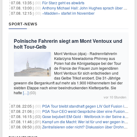
07.08. 13:35 |
(00)
Für Starz geht es abwärts
07.08. 13:00 |
(00)
Anthony Michael Hall: John Hughes sprach über eine Fortsetzung von 'The Breakfast Club'
07.08. 12:15 |
(00)
«Madden» startet im November
SPORT-NEWS
Polnische Fahrerin siegt am Mont Ventoux und
holt Tour-Gelb
Mont Ventoux (dpa) - Radrennfahrerin
Katarzyna Niewiadoma-Phinney aus
Polen hat die Königsetappe bei der Tour
de France der Frauen zum legendären
Mont Ventoux für sich entschieden und
das Gelbe Trikot erobert. Die 31-Jährige
gewann die Bergankunft auf mehr als 1.900 Höhenmetern bei der
siebten Etappe nach einer beeindruckenden Kletterpartie. Sie
hatte
[…]
(03)
vor 10 Stunden
07.08. 22:05 |
(00)
PGA Tour bleibt standhaft gegen LIV Golf Fusion in einem sich wandelnden Sportumfeld
07.08. 21:06 |
(00)
PGA Tour-CEO weist Gespräche über eine Fusion mit LIV Golf zurück und bekräftigt die Wettbewerbslandschaft
07.08. 16:15 |
(03)
Gose bejubelt EM-Gold - Wellbrock in der Seine ausgebremst
07.08. 11:46 |
(01)
Kampf um die Macht: Wer ist für und wer gegen Infantino?
07.08. 09:50 |
(03)
Zentralisieren oder nicht? Diskussion über Drohnenabwehr