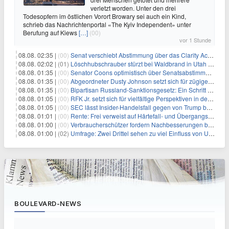
verletzt worden. Unter den drei
Todesopfern im östlichen Vorort Browary sei auch ein Kind,
schrieb das Nachrichtenportal «The Kyiv Independent» unter
Berufung auf Kiews
[…]
(00)
vor 1 Stunde
08.08. 02:35 |
(00)
Senat verschiebt Abstimmung über das Clarity Act: Auswirkungen auf Unternehmen und das Vertrauen der Investoren
08.08. 02:02 |
(01)
Löschhubschrauber stürzt bei Waldbrand in Utah ab
08.08. 01:35 |
(00)
Senator Coons optimistisch über Senatsabstimmungen angesichts von Finanzierungsbedenken
08.08. 01:35 |
(00)
Abgeordneter Dusty Johnson setzt sich für zügige Regierungsfinanzierung angesichts von Shutdown-Risiken ein
08.08. 01:35 |
(00)
Bipartisan Russland-Sanktionsgesetz: Ein Schritt in Richtung Energieunabhängigkeit
08.08. 01:05 |
(00)
RFK Jr. setzt sich für vielfältige Perspektiven in der Gesundheitspolitik beim CDC-Gedenkakt ein
08.08. 01:05 |
(00)
SEC lässt Insider-Handelsfall gegen von Trump begnadigten Manager fallen
08.08. 01:01 |
(00)
Rente: Frei verweist auf Härtefall- und Übergangsregelungen
08.08. 01:00 |
(00)
Verbraucherschützer fordern Nachbesserungen bei Frühstartrente
08.08. 01:00 |
(02)
Umfrage: Zwei Drittel sehen zu viel Einfluss von US-Tech-Konzernen
BOULEVARD-NEWS