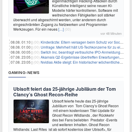
eigenmächtigen Hacking-Attacken durch
Künstliche Intelligenz seine neuen KI-
Modelle härter kontrollieren. Software mit
weitreichenden Fähigkeiten soll stärker
überwacht und abgeschirmt werden, unter anderem durch
eingeschränkten Zugang zu Netzwerken und Programmier-
Werkzeugen. Für ein neues
[…]
(00)
vor 48 Minuten
08.08. 01:10 |
(00)
Kinderärzte: Eltern versagen beim Schutz vor Social Media
08.08. 01:00 |
(00)
Umfrage: Mehrheit hält US-Techkonzerne für zu einflussreich
08.08. 00:05 |
(00)
Switch Inc. beantragt vertrauliche IPO-Anmeldung im Zuge des AI-Booms
07.08. 23:05 |
(00)
Akamais Q2-Ergebnisse übertreffen Erwartungen, doch Aktien fallen: Ein tieferer Blick
07.08. 23:05 |
(00)
Nvidias Aktie steigt: Ein historischer wöchentlicher Anstieg, getrieben von Innovation und Marktnachfrage
GAMING-NEWS
Ubisoft feiert das 25-jährige Jubiläum der Tom
Clancy’s Ghost Recon-Reihe
Ubisoft feierte heute das 25-jährige
Jubiläum von Tom Clancy’s Ghost Recon
mit einem kostenlosen Titel-Update für
Ghost Recon Wildlands , der Rückkehr
des bei Fans beliebten Predator -Events
und weiteren Inhalten. Ghost Recon
Wildlands: Last Rites ist ab sofort kostenlos über Ubisoft+, für