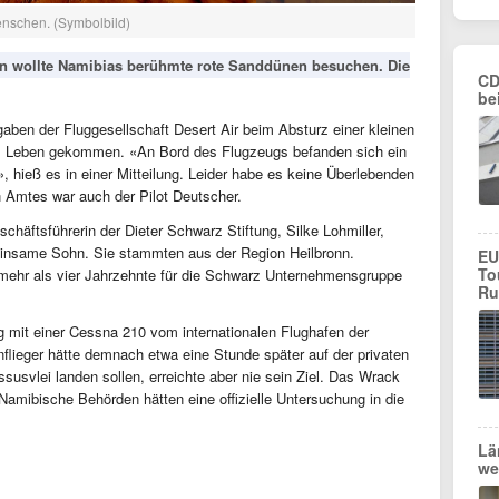
enschen. (Symbolbild)
en wollte Namibias berühmte rote Sanddünen besuchen. Die
CD
be
aben der Fluggesellschaft Desert Air beim Absturz einer kleinen
ms Leben gekommen. «An Bord des Flugzeugs befanden sich ein
, hieß es in einer Mitteilung. Leider habe es keine Überlebenden
Amtes war auch der Pilot Deutscher.
chäftsführerin der Dieter Schwarz Stiftung, Silke Lohmiller,
insame Sohn. Sie stammten aus der Region Heilbronn.
EU
To
 mehr als vier Jahrzehnte für die Schwarz Unternehmensgruppe
Ru
mit einer Cessna 210 vom internationalen Flughafen der
flieger hätte demnach etwa eine Stunde später auf der privaten
usvlei landen sollen, erreichte aber nie sein Ziel. Das Wrack
mibische Behörden hätten eine offizielle Untersuchung in die
Lä
we