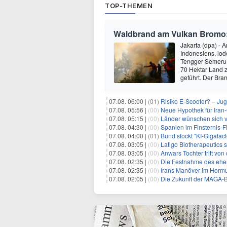
TOP-THEMEN
Waldbrand am Vulkan Bromo: 
Jakarta (dpa) -
Indonesiens, lod
Tengger Semeru 
70 Hektar Land z
geführt. Der Br
07.08. 06:00 |
(01)
Risiko E-Scooter? – Ju
07.08. 05:56 |
(00)
Neue Hypothek für Iran-
07.08. 05:15 |
(00)
Länder wünschen sich 
07.08. 04:30 |
(00)
Spanien im Finsternis-F
07.08. 04:00 |
(01)
Bund stockt "KI-Gigafact
07.08. 03:05 |
(00)
Latigo Biotherapeutics sichert sich
07.08. 03:05 |
(00)
Anwars Tochter tritt von
07.08. 02:35 |
(00)
Die Festnahme des ehemaligen Gouvern
07.08. 02:35 |
(00)
Irans Manöver im Hormus
07.08. 02:05 |
(00)
Die Zukunft der MAGA-B