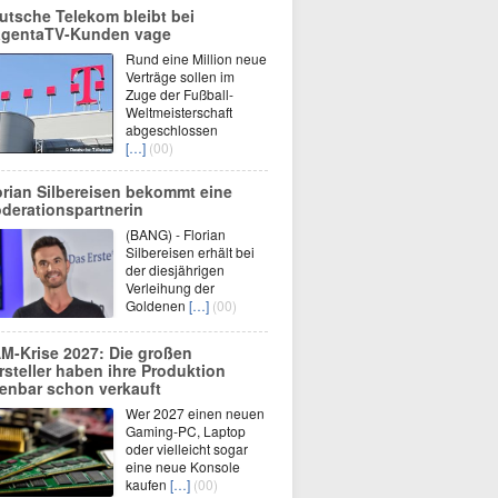
utsche Telekom bleibt bei
gentaTV-Kunden vage
Rund eine Million neue
Verträge sollen im
Zuge der Fußball-
Weltmeisterschaft
abgeschlossen
[…]
(00)
orian Silbereisen bekommt eine
derationspartnerin
(BANG) - Florian
Silbereisen erhält bei
der diesjährigen
Verleihung der
Goldenen
[…]
(00)
M-Krise 2027: Die großen
rsteller haben ihre Produktion
fenbar schon verkauft
Wer 2027 einen neuen
Gaming-PC, Laptop
oder vielleicht sogar
eine neue Konsole
kaufen
[…]
(00)