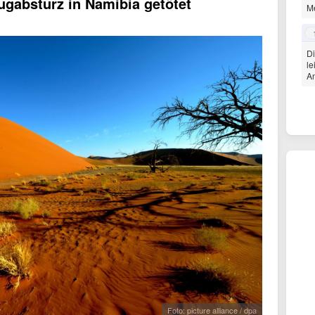
ugabsturz in Namibia getötet
Me
Di
le
An
Foto: picture alliance / dpa