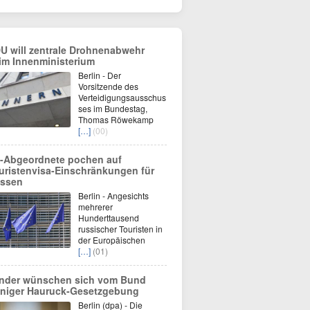
U will zentrale Drohnenabwehr
im Innenministerium
Berlin - Der
Vorsitzende des
Verteidigungsausschus
ses im Bundestag,
Thomas Röwekamp
[…]
(00)
-Abgeordnete pochen auf
uristenvisa-Einschränkungen für
ssen
Berlin - Angesichts
mehrerer
Hunderttausend
russischer Touristen in
der Europäischen
[…]
(01)
nder wünschen sich vom Bund
niger Hauruck-Gesetzgebung
Berlin (dpa) - Die