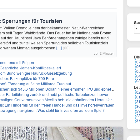
Sperrungen für Touristen
Suc
 Am Vulkan Bromo, einem der bekanntesten Natur-Wahrzeichen
ern seit Tagen Waldbrände. Das Feuer hat im Nationalpark Bromo
auf der Hauptinsel Java Behördenangaben zufolge bereits rund
erstört und zur teilweisen Sperrung des beliebten Touristenziels
and war am Montag ausgebrochen
[…]
(00)
vor 2 Minuten
Di
0
gendtrend mit Folgen
0
Gespräche: Jemen-Konflikt eskaliert
0
vom Bund weniger Hauruck-Gesetzgebung
0
ieber: Balkonplätze für 700 Euro
0
ory"-Förderung auf eine Milliarde Euro auf
Let
 345,6 Millionen Dollar in einer erhöhten IPO und ebnet den Weg für nicht-opioide Schmerztherapie
0
 der Parteiführung zurück und hebt politische Turbulenzen hervor
0
eurs von Mexiko hebt die anhaltenden Herausforderungen in der Governance und im Geschäftsumfeld hervor
3
: Ein Hindernis für den freien Handel und das Investorenvertrauen
3
ewegung navigieren: Was steht für Investoren auf dem Spiel?
2
2
2