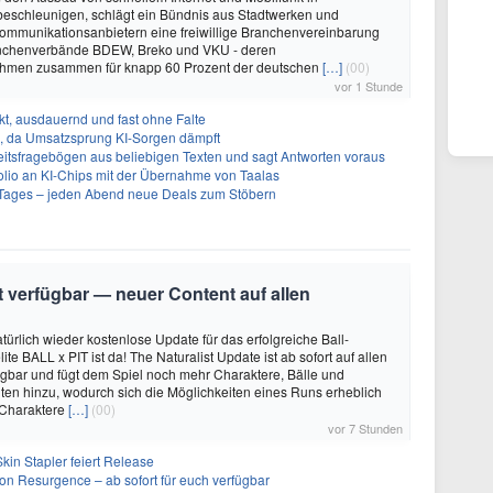
beschleunigen, schlägt ein Bündnis aus Stadtwerken und
ommunikationsanbietern eine freiwillige Branchenvereinbarung
ranchenverbände BDEW, Breko und VKU - deren
ehmen zusammen für knapp 60 Prozent der deutschen
[…]
(00)
vor 1 Stunde
t, ausdauernd und fast ohne Falte
en, da Umsatzsprung KI-Sorgen dämpft
eitsfragebögen aus beliebigen Texten und sagt Antworten voraus
olio an KI-Chips mit der Übernahme von Taalas
ages – jeden Abend neue Deals zum Stöbern
it verfügbar — neuer Content auf allen
türlich wieder kostenlose Update für das erfolgreiche Ball-
e BALL x PIT ist da! The Naturalist Update ist ab sofort auf allen
ügbar und fügt dem Spiel noch mehr Charaktere, Bälle und
ten hinzu, wodurch sich die Möglichkeiten eines Runs erheblich
 Charaktere
[…]
(00)
vor 7 Stunden
kin Stapler feiert Release
on Resurgence – ab sofort für euch verfügbar