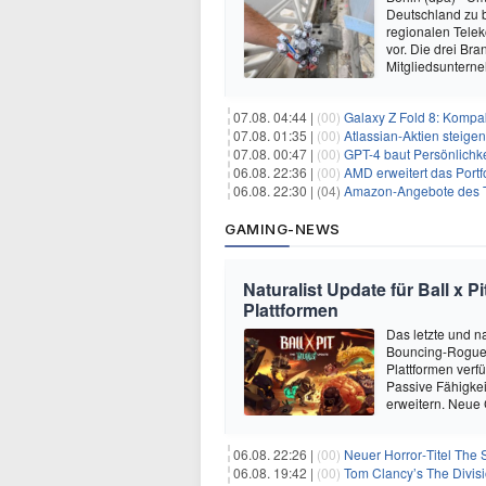
Deutschland zu 
regionalen Telek
vor. Die drei B
Mitgliedsuntern
07.08. 04:44 |
(00)
Galaxy Z Fold 8: Kompak
07.08. 01:35 |
(00)
Atlassian-Aktien steig
07.08. 00:47 |
(00)
GPT-4 baut Persönlichk
06.08. 22:36 |
(00)
AMD erweitert das Portf
06.08. 22:30 |
(04)
Amazon-Angebote des T
GAMING-NEWS
Naturalist Update für Ball x P
Plattformen
Das letzte und na
Bouncing-Roguelit
Plattformen verf
Passive Fähigkei
erweitern. Neue
06.08. 22:26 |
(00)
Neuer Horror‑Titel The S
06.08. 19:42 |
(00)
Tom Clancy’s The Divisi