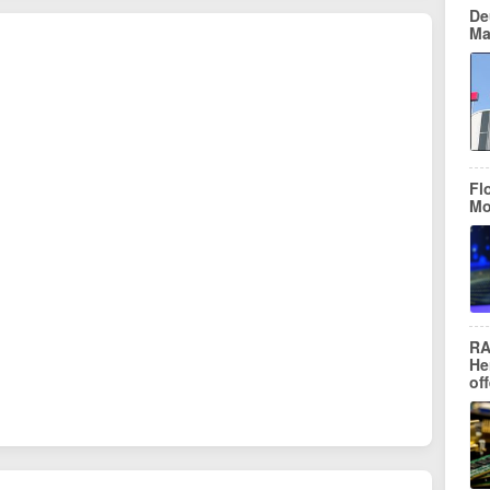
De
Ma
Fl
Mo
RA
He
of