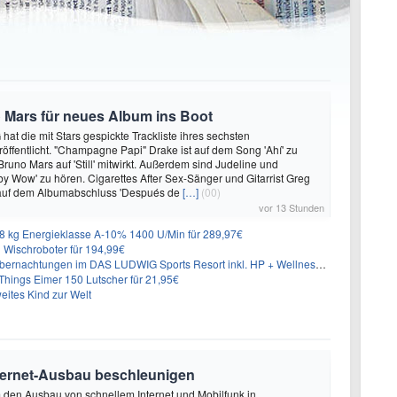
 Mars für neues Album ins Boot
hat die mit Stars gespickte Trackliste ihres sechsten
öffentlicht. "Champagne Papi" Drake ist auf dem Song 'Ahí' zu
runo Mars auf 'Still' mitwirkt. Außerdem sind Judeline und
y Wow' zu hören. Cigarettes After Sex-Sänger und Gitarrist Greg
 auf dem Albumabschluss 'Después de
[…]
(00)
vor 13 Stunden
 kg Energieklasse A-10% 1400 U/Min für 289,97€
Wischroboter für 194,99€
nachtungen im DAS LUDWIG Sports Resort inkl. HP + Wellness ab 174€ p.P.
hings Eimer 150 Lutscher für 21,95€
eites Kind zur Welt
nternet-Ausbau beschleunigen
m den Ausbau von schnellem Internet und Mobilfunk in