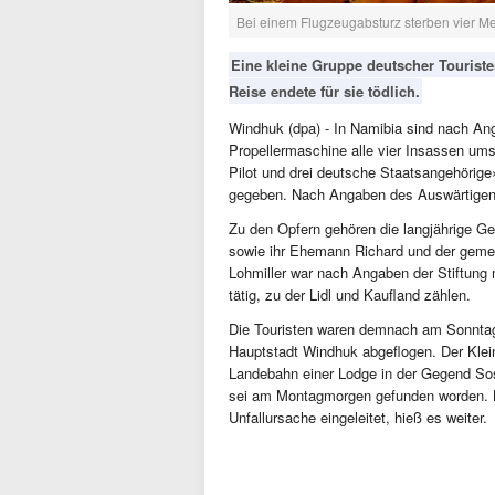
Bei einem Flugzeugabsturz sterben vier M
Eine kleine Gruppe deutscher Tourist
Reise endete für sie tödlich.
Windhuk (dpa) - In Namibia sind nach Ang
Propellermaschine alle vier Insassen u
Pilot und drei deutsche Staatsangehörige»
gegeben. Nach Angaben des Auswärtigen 
Zu den Opfern gehören die langjährige Ges
sowie ihr Ehemann Richard und der geme
Lohmiller war nach Angaben der Stiftung
tätig, zu der Lidl und Kaufland zählen.
Die Touristen waren demnach am Sonntag 
Hauptstadt Windhuk abgeflogen. Der Klein
Landebahn einer Lodge in der Gegend Soss
sei am Montagmorgen gefunden worden. Na
Unfallursache eingeleitet, hieß es weiter.