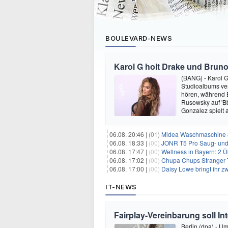
BOULEVARD-NEWS
Karol G holt Drake und Bruno
(BANG) - Karol G 
Studioalbums ver
hören, während B
Rusowsky auf 'Bb
Gonzalez spielt
06.08. 20:46 |
(01)
Midea Waschmaschine 8
06.08. 18:33 |
(00)
JONR T5 Pro Saug- und 
06.08. 17:47 |
(00)
Wellness in Bayern: 2 Über
06.08. 17:02 |
(00)
Chupa Chups Stranger T
06.08. 17:00 |
(00)
Daisy Lowe bringt ihr zw
IT-NEWS
Fairplay-Vereinbarung soll I
Berlin (dpa) - U