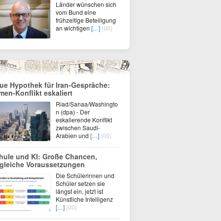
Länder wünschen sich
vom Bund eine
frühzeitige Beteiligung
an wichtigen
[…]
(00)
ue Hypothek für Iran-Gespräche:
men-Konflikt eskaliert
Riad/Sanaa/Washingto
n (dpa) - Der
eskalierende Konflikt
zwischen Saudi-
Arabien und
[…]
(00)
hule und KI: Große Chancen,
gleiche Voraussetzungen
Die Schülerinnen und
Schüler setzen sie
längst ein, jetzt ist
Künstliche Intelligenz
[…]
(00)