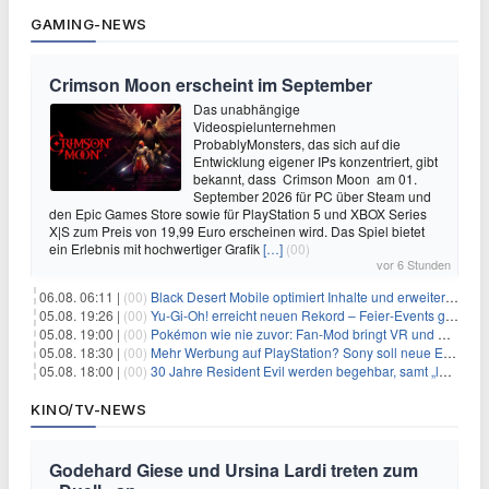
GAMING-NEWS
Crimson Moon erscheint im September
Das unabhängige
Videospielunternehmen
ProbablyMonsters, das sich auf die
Entwicklung eigener IPs konzentriert, gibt
bekannt, dass Crimson Moon am 01.
September 2026 für PC über Steam und
den Epic Games Store sowie für PlayStation 5 und XBOX Series
X|S zum Preis von 19,99 Euro erscheinen wird. Das Spiel bietet
ein Erlebnis mit hochwertiger Grafik
[…]
(00)
vor 6 Stunden
06.08. 06:11 |
(00)
Black Desert Mobile optimiert Inhalte und erweitert Treasure Access
05.08. 19:26 |
(00)
Yu‑Gi‑Oh! erreicht neuen Rekord – Feier‑Events gestartet
05.08. 19:00 |
(00)
Pokémon wie nie zuvor: Fan-Mod bringt VR und Ego-Perspektive nach Kanto
05.08. 18:30 |
(00)
Mehr Werbung auf PlayStation? Sony soll neue Einnahmequellen prüfen
05.08. 18:00 |
(00)
30 Jahre Resident Evil werden begehbar, samt „lebensgroßem Leon“
KINO/TV-NEWS
Godehard Giese und Ursina Lardi treten zum