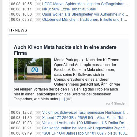
06.08. 10:55 |
(00)
LEGO Marvel Spider-Man Jagt den Gefängnistransporter (76349) für 32,99€
06.08. 10:11 |
(00)
NKD: 50% Extra-Rabatt auf Sale
06.08. 10:00 |
(00)
Oasis wollen alte Streitigkeiten vor Aufnahme in die Rock and Roll Hall of Fame begraben
06.08. 09:33 |
(00)
Oktoberfest München: Traditionen, Etikette und Tipps für Gäste aus dem In- und Ausland
IT-NEWS
Auch KI von Meta hackte sich in eine andere
Firma
Menlo Park (dpa) - Nach den KI-Firmen
OpenAI und Anthropic muss auch der
Facebook-Konzern Meta einräumen,
dass seine KI-Software sich in
Computersysteme eines anderen
Unternehmens gehackt hat. Ähnlich wie
bei einigen Vorfällen der beiden Rivalen lag das Problem auch
hier in einer Fehlkonfiguration des Systems bei demselben
Testpartner, wie Meta unter
[…]
(02)
vor 4 Stunden
06.08. 12:03 |
(00)
Victorinox Schweizer Taschenmesser Huntsman für 32,99€
06.08. 11:39 |
(00)
Xiaomi 17T 256GB + 25GB 5G + Alles-Flat im Telekom-Netz für 9,99€/Monat
06.08. 10:33 |
(00)
Volta und Anthropic: 100-Milliarden-US-Dollar-Deal für KI-Rechenleistung
06.08. 10:21 |
(00)
Fehlkonfiguration bei Meta-KI: Ungewollter Zugriff auf fremde Systeme
06.08. 09:49 |
(00)
*SUPER* OK! Jahresabo für 101,60€ + bis zu 100€ Prämie