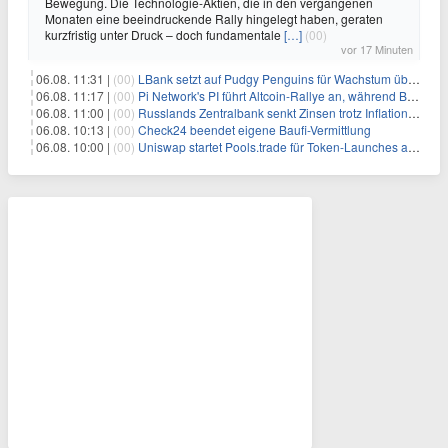
Bewegung. Die Technologie-Aktien, die in den vergangenen
Monaten eine beeindruckende Rally hingelegt haben, geraten
kurzfristig unter Druck – doch fundamentale
[…]
(00)
vor 17 Minuten
06.08. 11:31 |
(00)
LBank setzt auf Pudgy Penguins für Wachstum über den Handel hinaus
06.08. 11:17 |
(00)
Pi Network's PI führt Altcoin-Rallye an, während Bitcoin $65.000 anpeilt
06.08. 11:00 |
(00)
Russlands Zentralbank senkt Zinsen trotz Inflations-Schock – ein riskantes Spiel
06.08. 10:13 |
(00)
Check24 beendet eigene Baufi-Vermittlung
06.08. 10:00 |
(00)
Uniswap startet Pools.trade für Token-Launches auf Robinhood Chain