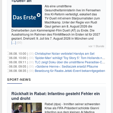
«Duell» an
Als eine umstrittene
Gesundheitsministerin live im Fernsehen
ihre KI-Reform verteidigt, eskaliert das
TV-Duell mit einem Starjournalisten zum
Machtkamp. Unter der Regie von Rudi
Gaul gehen am 8. August 2026 die
Dreharbeiten zum Kammerspiel-Film Duell (AT) zu Ende. Die
Ausstrahlung im Rahmen des FilmMittwoch im Ersten ist für 2027
geplant. Drehzeit: 9. Juli bis 7. August 2026 in München und
[…]
(00)
vor 1 Stunde
06.08. 10:00 |
(00)
Christopher Nolan verbietet Handys am Set
06.08. 10:00 |
(00)
'Spider-Man' schlägt 'Toy Story 5': Tom Hollands neuer Film bricht alle Rekorde
06.08. 09:11 |
(00)
TLC zeigt Doku über die umstrittene Pearadise-Community
06.08. 09:05 |
(00)
«Goldene Henne»: Sedlaczek ersetzt Pflaume
06.08. 08:35 |
(00)
Besetzung für Raabs Jetski-Event bekanntgegeben
SPORT-NEWS
Rückhalt in Rabat: Infantino gesteht Fehler ein
und droht
Rabat (dpa) - Inmitten seiner schwersten
Krise als FIFA-Präsident schickte Gianni
Infantino aus dem kleinen Al Medina