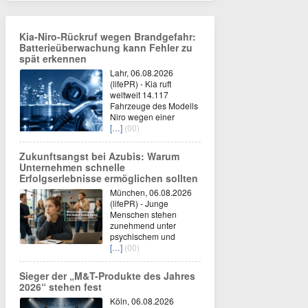
Kia-Niro-Rückruf wegen Brandgefahr:
Batterieüberwachung kann Fehler zu
spät erkennen
Lahr, 06.08.2026
(lifePR) - Kia ruft
weltweit 14.117
Fahrzeuge des Modells
Niro wegen einer
[…]
(00)
Zukunftsangst bei Azubis: Warum
Unternehmen schnelle
Erfolgserlebnisse ermöglichen sollten
München, 06.08.2026
(lifePR) - Junge
Menschen stehen
zunehmend unter
psychischem und
[…]
(00)
Sieger der „M&T-Produkte des Jahres
2026“ stehen fest
Köln, 06.08.2026