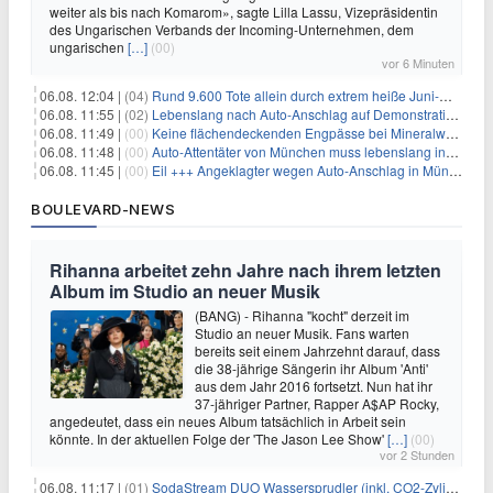
weiter als bis nach Komarom», sagte Lilla Lassu, Vizepräsidentin
des Ungarischen Verbands der Incoming-Unternehmen, dem
ungarischen
[…]
(00)
vor 6 Minuten
06.08. 12:04 |
(04)
Rund 9.600 Tote allein durch extrem heiße Juni-Woche
06.08. 11:55 |
(02)
Lebenslang nach Auto-Anschlag auf Demonstration in München
06.08. 11:49 |
(00)
Keine flächendeckenden Engpässe bei Mineralwasser
06.08. 11:48 |
(00)
Auto-Attentäter von München muss lebenslang ins Gefängnis
06.08. 11:45 |
(00)
Eil +++ Angeklagter wegen Auto-Anschlag in München zu lebenslanger Haft verurteilt
BOULEVARD-NEWS
Rihanna arbeitet zehn Jahre nach ihrem letzten
Album im Studio an neuer Musik
(BANG) - Rihanna "kocht" derzeit im
Studio an neuer Musik. Fans warten
bereits seit einem Jahrzehnt darauf, dass
die 38-jährige Sängerin ihr Album 'Anti'
aus dem Jahr 2016 fortsetzt. Nun hat ihr
37-jähriger Partner, Rapper A$AP Rocky,
angedeutet, dass ein neues Album tatsächlich in Arbeit sein
könnte. In der aktuellen Folge der 'The Jason Lee Show'
[…]
(00)
vor 2 Stunden
06.08. 11:17 |
(01)
SodaStream DUO Wassersprudler (inkl. CO2-Zylinder) für 94€