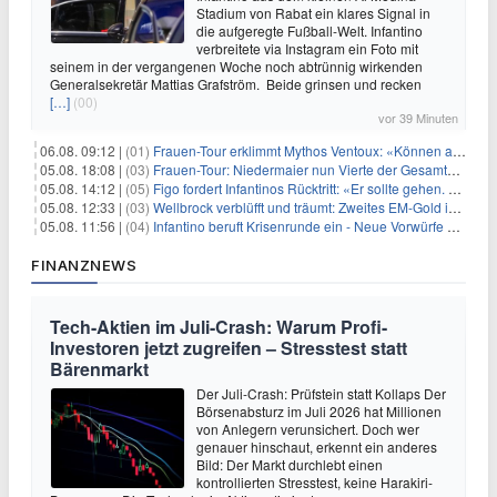
Stadium von Rabat ein klares Signal in
die aufgeregte Fußball-Welt. Infantino
verbreitete via Instagram ein Foto mit
seinem in der vergangenen Woche noch abtrünnig wirkenden
Generalsekretär Mattias Grafström. Beide grinsen und recken
[…]
(00)
vor 39 Minuten
06.08. 09:12 |
(01)
Frauen-Tour erklimmt Mythos Ventoux: «Können alles schaffen»
05.08. 18:08 |
(03)
Frauen-Tour: Niedermaier nun Vierte der Gesamtwertung
05.08. 14:12 |
(05)
Figo fordert Infantinos Rücktritt: «Er sollte gehen. Jetzt»
05.08. 12:33 |
(03)
Wellbrock verblüfft und träumt: Zweites EM-Gold in Paris
05.08. 11:56 |
(04)
Infantino beruft Krisenrunde ein - Neue Vorwürfe gegen FIFA
FINANZNEWS
Tech-Aktien im Juli-Crash: Warum Profi-
Investoren jetzt zugreifen – Stresstest statt
Bärenmarkt
Der Juli-Crash: Prüfstein statt Kollaps Der
Börsenabsturz im Juli 2026 hat Millionen
von Anlegern verunsichert. Doch wer
genauer hinschaut, erkennt ein anderes
Bild: Der Markt durchlebt einen
kontrollierten Stresstest, keine Harakiri-