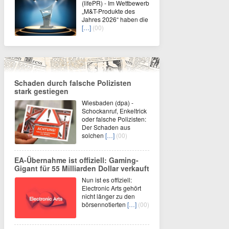
(lifePR) - Im Wettbewerb
„M&T-Produkte des
Jahres 2026“ haben die
[…]
(00)
Schaden durch falsche Polizisten
stark gestiegen
Wiesbaden (dpa) -
Schockanruf, Enkeltrick
oder falsche Polizisten:
Der Schaden aus
solchen
[…]
(00)
EA-Übernahme ist offiziell: Gaming-
Gigant für 55 Milliarden Dollar verkauft
Nun ist es offiziell:
Electronic Arts gehört
nicht länger zu den
börsennotierten
[…]
(00)