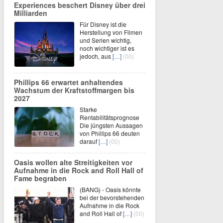
Experiences beschert Disney über drei
Milliarden
Für Disney ist die
Herstellung von Filmen
und Serien wichtig,
noch wichtiger ist es
jedoch, aus
[…]
(00)
Phillips 66 erwartet anhaltendes
Wachstum der Kraftstoffmargen bis
2027
Starke
Rentabilitätsprognose
Die jüngsten Aussagen
von Phillips 66 deuten
darauf
[…]
(00)
Oasis wollen alte Streitigkeiten vor
Aufnahme in die Rock and Roll Hall of
Fame begraben
(BANG) - Oasis könnte
bei der bevorstehenden
Aufnahme in die Rock
and Roll Hall of
[…]
(00)