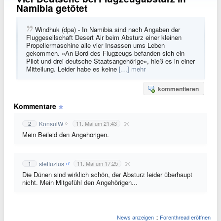
Namibia getötet
Windhuk (dpa) - In Namibia sind nach Angaben der
Fluggesellschaft Desert Air beim Absturz einer kleinen
Propellermaschine alle vier Insassen ums Leben
gekommen. «An Bord des Flugzeugs befanden sich ein
Pilot und drei deutsche Staatsangehörige», hieß es in einer
Mitteilung. Leider habe es keine
[…] mehr
kommentieren
Kommentare
KonsulW
2
11. Mai um 21:43
Mein Beileid den Angehörigen.
steffuzius
1
11. Mai um 17:25
Die Dünen sind wirklich schön, der Absturz leider überhaupt
nicht. Mein Mitgefühl den Angehörigen...
News anzeigen
::
Forenthread eröffnen