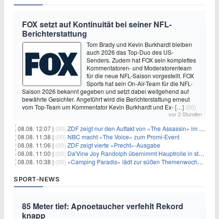
FOX setzt auf Kontinuität bei seiner NFL-
Berichterstattung
Tom Brady und Kevin Burkhardt bleiben
auch 2026 das Top-Duo des US-
Senders. Zudem hat FOX sein komplettes
Kommentatoren- und Moderatorenteam
für die neue NFL-Saison vorgestellt. FOX
Sports hat sein On-Air-Team für die NFL-
Saison 2026 bekannt gegeben und setzt dabei weitgehend auf
bewährte Gesichter. Angeführt wird die Berichterstattung erneut
vom Top-Team um Kommentator Kevin Burkhardt und Ex-
[…]
(00)
vor 2 Stunden
08.08. 12:07 |
(00)
ZDF zeigt nur den Auftakt von «The Assassin» im Fernsehen
08.08. 11:38 |
(00)
NBC macht «The Voice» zum Promi-Event
08.08. 11:06 |
(00)
ZDF zeigt vierte «Precht»-Ausgabe
08.08. 11:00 |
(00)
Da'Vine Joy Randolph übernimmt Hauptrolle in starbesetzter schwarzer Komödie
08.08. 10:38 |
(00)
«Camping Paradis» lädt zur süßen Themenwoche ein
SPORT-NEWS
85 Meter tief: Apnoetaucher verfehlt Rekord
knapp