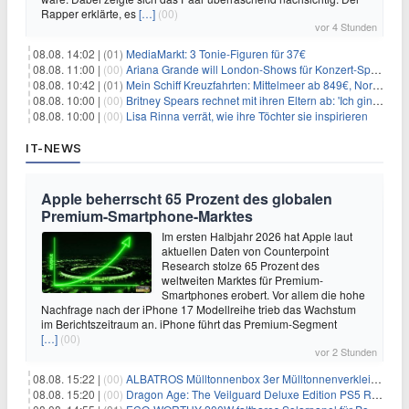
Rapper erklärte, es
[…]
(00)
vor 4 Stunden
08.08. 14:02 |
(01)
MediaMarkt: 3 Tonie-Figuren für 37€
08.08. 11:00 |
(00)
Ariana Grande will London-Shows für Konzert-Special filmen
08.08. 10:42 |
(01)
Mein Schiff Kreuzfahrten: Mittelmeer ab 849€, Norwegen ab 999€ p.P.
08.08. 10:00 |
(00)
Britney Spears rechnet mit ihren Eltern ab: 'Ich ging zwei Monate lang auf die Knie und weinte'
08.08. 10:00 |
(00)
Lisa Rinna verrät, wie ihre Töchter sie inspirieren
IT-NEWS
Apple beherrscht 65 Prozent des globalen
Premium-Smartphone-Marktes
Im ersten Halbjahr 2026 hat Apple laut
aktuellen Daten von Counterpoint
Research stolze 65 Prozent des
weltweiten Marktes für Premium-
Smartphones erobert. Vor allem die hohe
Nachfrage nach der iPhone 17 Modellreihe trieb das Wachstum
im Berichtszeitraum an. iPhone führt das Premium-Segment
[…]
(00)
vor 2 Stunden
08.08. 15:22 |
(00)
ALBATROS Mülltonnenbox 3er Mülltonnenverkleidung aus Metall für 577,15€
08.08. 15:20 |
(00)
Dragon Age: The Veilguard Deluxe Edition PS5 Rollenspiel für 13,76€