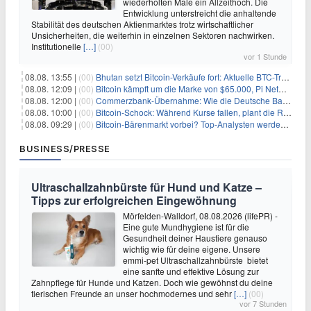
wiederholten Male ein Allzeithoch. Die
Entwicklung unterstreicht die anhaltende
Stabilität des deutschen Aktienmarktes trotz wirtschaftlicher
Unsicherheiten, die weiterhin in einzelnen Sektoren nachwirken.
Institutionelle
[…]
(00)
vor 1 Stunde
08.08. 13:55 |
(00)
Bhutan setzt Bitcoin-Verkäufe fort: Aktuelle BTC-Transaktionen
08.08. 12:09 |
(00)
Bitcoin kämpft um die Marke von $65.000, Pi Network gewinnt an Unterstützung
08.08. 12:00 |
(00)
Commerzbank-Übernahme: Wie die Deutsche Bank im Schatten zum großen Gewinner wird
08.08. 10:00 |
(00)
Bitcoin-Schock: Während Kurse fallen, plant die Regierung die Steuer-Bombe
08.08. 09:29 |
(00)
Bitcoin-Bärenmarkt vorbei? Top-Analysten werden optimistisch, aber die Geschichte sagt etwas anderes
BUSINESS/PRESSE
Ultraschallzahnbürste für Hund und Katze –
Tipps zur erfolgreichen Eingewöhnung
Mörfelden-Walldorf, 08.08.2026 (lifePR) -
Eine gute Mundhygiene ist für die
Gesundheit deiner Haustiere genauso
wichtig wie für deine eigene. Unsere
emmi-pet Ultraschallzahnbürste bietet
eine sanfte und effektive Lösung zur
Zahnpflege für Hunde und Katzen. Doch wie gewöhnst du deine
tierischen Freunde an unser hochmodernes und sehr
[…]
(00)
vor 7 Stunden