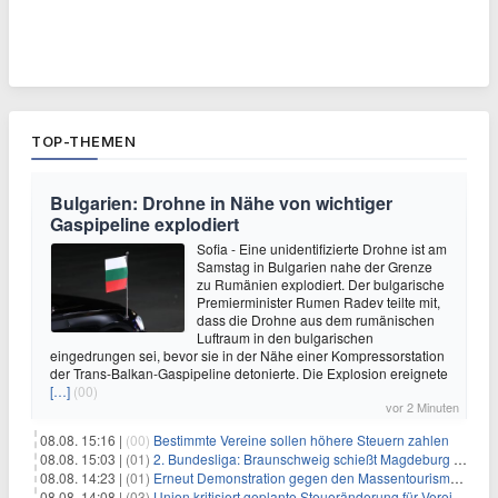
TOP-THEMEN
Bulgarien: Drohne in Nähe von wichtiger
Gaspipeline explodiert
Sofia - Eine unidentifizierte Drohne ist am
Samstag in Bulgarien nahe der Grenze
zu Rumänien explodiert. Der bulgarische
Premierminister Rumen Radev teilte mit,
dass die Drohne aus dem rumänischen
Luftraum in den bulgarischen
eingedrungen sei, bevor sie in der Nähe einer Kompressorstation
der Trans-Balkan-Gaspipeline detonierte. Die Explosion ereignete
[…]
(00)
vor 2 Minuten
08.08. 15:16 |
(00)
Bestimmte Vereine sollen höhere Steuern zahlen
08.08. 15:03 |
(01)
2. Bundesliga: Braunschweig schießt Magdeburg ab
08.08. 14:23 |
(01)
Erneut Demonstration gegen den Massentourismus auf Mallorca
08.08. 14:08 |
(03)
Union kritisiert geplante Steueränderung für Vereine