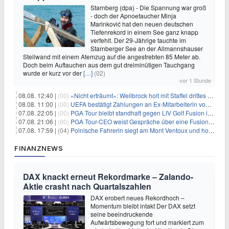
Starnberg (dpa) - Die Spannung war groß
- doch der Apnoetaucher Minja
Marinković hat den neuen deutschen
Tiefenrekord in einem See ganz knapp
verfehlt. Der 29-Jährige tauchte im
Starnberger See an der Allmannshauser
Steilwand mit einem Atemzug auf die angestrebten 85 Meter ab.
Doch beim Auftauchen aus dem gut dreiminütigen Tauchgang
wurde er kurz vor der
[…]
(02)
vor 1 Stunde
08.08. 12:40 |
(00)
«Nicht erträumt»: Wellbrock holt mit Staffel drittes EM-Gold
08.08. 11:00 |
(00)
UEFA bestätigt Zahlungen an Ex-Mitarbeiterin von Infantino
07.08. 22:05 |
(00)
PGA Tour bleibt standhaft gegen LIV Golf Fusion in einem sich wandelnden Sportumfeld
07.08. 21:06 |
(00)
PGA Tour-CEO weist Gespräche über eine Fusion mit LIV Golf zurück und bekräftigt die Wettbewerbslandschaft
07.08. 17:59 |
(04)
Polnische Fahrerin siegt am Mont Ventoux und holt Tour-Gelb
FINANZNEWS
DAX knackt erneut Rekordmarke – Zalando-
Aktie crasht nach Quartalszahlen
DAX erobert neues Rekordhoch –
Momentum bleibt intakt Der DAX setzt
seine beeindruckende
Aufwärtsbewegung fort und markiert zum