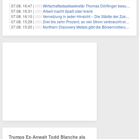
07.08. 16:47 |
(00)
Wirtschaftsstaatssekretär Thomas Dörflinger besucht Handwerksbetrieb im Kammerbezirk Freiburg
07.08. 16:31 |
(00)
Arbeit macht Spaß oder krank
07.08. 16:10 |
(00)
Vernetzung in jeder Hinsicht – Die Städte der Zukunft sind grün-blau
07.08. 15:29 |
(00)
Drei bis zehn Prozent, so viel Strom verbraucht ein Aufzug im Gebäude
07.08. 15:20 |
(00)
Northern Discovery Metals gibt die Börsennotierung an der Frankfurter Wertpapierbörse bekannt
Trumps Ex-Anwalt Todd Blanche als