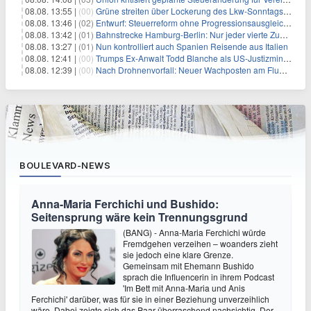
08.08. 13:55 |
(00)
Grüne streiten über Lockerung des Lkw-Sonntagsfahrverbots
08.08. 13:46 |
(02)
Entwurf: Steuerreform ohne Progressionsausgleich geplant
08.08. 13:42 |
(01)
Bahnstrecke Hamburg-Berlin: Nur jeder vierte Zug pünktlich
08.08. 13:27 |
(01)
Nun kontrolliert auch Spanien Reisende aus Italien
08.08. 12:41 |
(00)
Trumps Ex-Anwalt Todd Blanche als US-Justizminister bestätigt
08.08. 12:39 |
(00)
Nach Drohnenvorfall: Neuer Wachposten am Flughafen
BOULEVARD-NEWS
Anna-Maria Ferchichi und Bushido:
Seitensprung wäre kein Trennungsgrund
(BANG) - Anna-Maria Ferchichi würde
Fremdgehen verzeihen – woanders zieht
sie jedoch eine klare Grenze.
Gemeinsam mit Ehemann Bushido
sprach die Influencerin in ihrem Podcast
'Im Bett mit Anna-Maria und Anis
Ferchichi' darüber, was für sie in einer Beziehung unverzeihlich
wäre. Dabei zeigte sich das Paar überraschend nachsichtig. Der