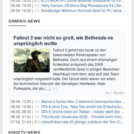
08.08. 14:55 |
(01)
ECO-WORTHY 200W faltbares Solarpanel für Powerstation & Camping für 123,99€
08.08. 14:35 |
(00)
Helly Hansen Off Shore Bag Reisetasche 54 Liter für 29,99€
08.08. 14:22 |
(00)
Breathedge Weltraum-Survival-Spiel für PC aktuell kostenlos bei Steam
GAMING-NEWS
Fallout 3 war nicht so groß, wie Bethesda es
ursprünglich wollte
Fallout 3 gehört bis heute zu den
bekanntesten Rollenspielen von
Bethesda. Doch laut einem ehemaligen
Entwickler entsprach das 2008
veröffentlichte Spiel in einigen Bereichen
überhaupt nicht dem, was sich das Team
ursprünglich vorgestellt hatte. Der Grund dafür waren vor allem
die technischen Grenzen der damaligen Hardware. Nate
Purkeypile, der als
[…]
(00)
vor 1 Stunde
08.08. 13:30 |
(00)
Marvel’s Spider-Man 2 bekommt überraschendes PS5-Update mit gewünschter Komfortfunktion
08.08. 12:56 |
(00)
GTA 6 ohne Disc: Take-Two erklärt die Entscheidung für Download-Codes
08.08. 08:30 |
(00)
GTA 6 Online bleibt ein Rätsel – Insider stellt das neue Gerücht klar
08.08. 07:41 |
(00)
THQ Nordic Showcase 2026 – Erhaltet mehr Informationen
07.08. 21:24 |
(01)
Ubisoft feiert das 25-jährige Jubiläum der Tom Clancy’s Ghost Recon-Reihe
KINO/TV-NEWS