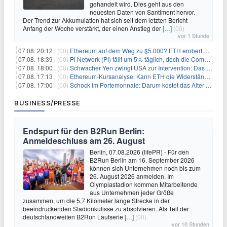
gehandelt wird. Dies geht aus den
neuesten Daten von Santiment hervor.
Der Trend zur Akkumulation hat sich seit dem letzten Bericht
Anfang der Woche verstärkt, der einen Anstieg der
[…]
(00)
vor 1 Stunde
07.08. 20:12 |
(00)
Ethereum auf dem Weg zu $5.000? ETH erobert wichtige Marke zurück, während Institutionen weiter akkumulieren
07.08. 18:39 |
(00)
Pi Network (PI) fällt um 5% täglich, doch die Community bleibt optimistisch
07.08. 18:00 |
(00)
Schwacher Yen zwingt USA zur Intervention: Das größte Risiko seit 15 Jahren
07.08. 17:13 |
(00)
Ethereum-Kursanalyse: Kann ETH die Widerstände der gleitenden Durchschnitte überwinden?
07.08. 17:00 |
(00)
Schock im Portemonnaie: Darum kostet das Alter deutlich mehr als Sie denken
BUSINESS/PRESSE
Endspurt für den B2Run Berlin:
Anmeldeschluss am 26. August
Berlin, 07.08.2026 (lifePR) - Für den
B2Run Berlin am 16. September 2026
können sich Unternehmen noch bis zum
26. August 2026 anmelden. Im
Olympiastadion kommen Mitarbeitende
aus Unternehmen jeder Größe
zusammen, um die 5,7 Kilometer lange Strecke in der
beeindruckenden Stadionkulisse zu absolvieren. Als Teil der
deutschlandweiten B2Run Laufserie
[…]
(00)
vor 10 Stunden