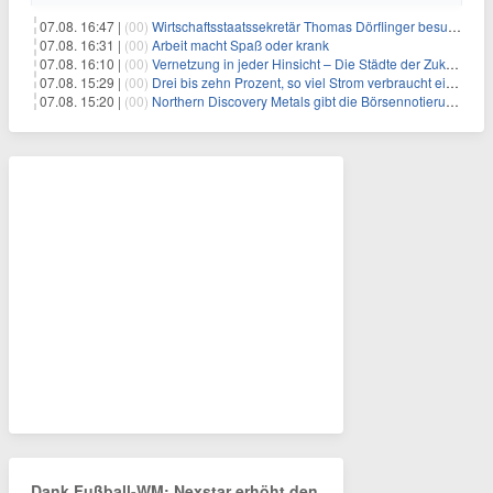
07.08. 16:47 |
(00)
Wirtschaftsstaatssekretär Thomas Dörflinger besucht Handwerksbetrieb im Kammerbezirk Freiburg
07.08. 16:31 |
(00)
Arbeit macht Spaß oder krank
07.08. 16:10 |
(00)
Vernetzung in jeder Hinsicht – Die Städte der Zukunft sind grün-blau
07.08. 15:29 |
(00)
Drei bis zehn Prozent, so viel Strom verbraucht ein Aufzug im Gebäude
07.08. 15:20 |
(00)
Northern Discovery Metals gibt die Börsennotierung an der Frankfurter Wertpapierbörse bekannt
Dank Fußball-WM: Nexstar erhöht den