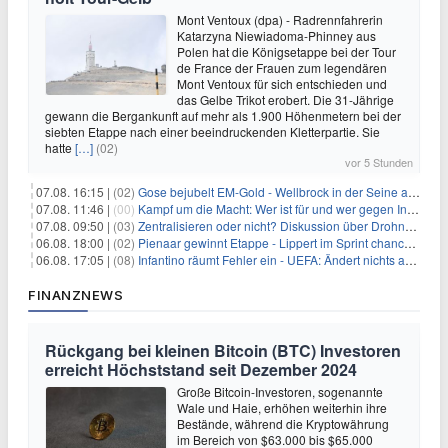
Mont Ventoux (dpa) - Radrennfahrerin
Katarzyna Niewiadoma-Phinney aus
Polen hat die Königsetappe bei der Tour
de France der Frauen zum legendären
Mont Ventoux für sich entschieden und
das Gelbe Trikot erobert. Die 31-Jährige
gewann die Bergankunft auf mehr als 1.900 Höhenmetern bei der
siebten Etappe nach einer beeindruckenden Kletterpartie. Sie
hatte
[…]
(02)
vor 5 Stunden
07.08. 16:15 |
(02)
Gose bejubelt EM-Gold - Wellbrock in der Seine ausgebremst
07.08. 11:46 |
(00)
Kampf um die Macht: Wer ist für und wer gegen Infantino?
07.08. 09:50 |
(03)
Zentralisieren oder nicht? Diskussion über Drohnenabwehr
06.08. 18:00 |
(02)
Pienaar gewinnt Etappe - Lippert im Sprint chancenlos
06.08. 17:05 |
(08)
Infantino räumt Fehler ein - UEFA: Ändert nichts an Boykott
FINANZNEWS
Rückgang bei kleinen Bitcoin (BTC) Investoren
erreicht Höchststand seit Dezember 2024
Große Bitcoin-Investoren, sogenannte
Wale und Haie, erhöhen weiterhin ihre
Bestände, während die Kryptowährung
im Bereich von $63.000 bis $65.000