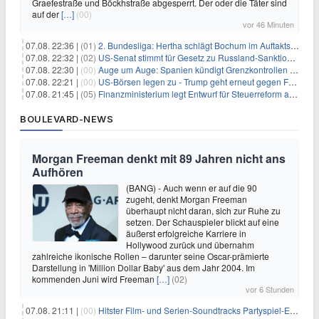
Graefestraße und Böckhstraße abgesperrt. Der oder die Täter sind
auf der
[…]
(00)
vor 46 Minuten
07.08. 22:36 |
(01)
2. Bundesliga: Hertha schlägt Bochum im Auftaktspiel
07.08. 22:32 |
(02)
US-Senat stimmt für Gesetz zu Russland-Sanktionen
07.08. 22:30 |
(00)
Auge um Auge: Spanien kündigt Grenzkontrollen zu Italien an
07.08. 22:21 |
(00)
US-Börsen legen zu - Trump geht erneut gegen Fed-Gouverneurin vor
07.08. 21:45 |
(05)
Finanzministerium legt Entwurf für Steuerreform ab 2027 vor
BOULEVARD-NEWS
Morgan Freeman denkt mit 89 Jahren nicht ans
Aufhören
(BANG) - Auch wenn er auf die 90
zugeht, denkt Morgan Freeman
überhaupt nicht daran, sich zur Ruhe zu
setzen. Der Schauspieler blickt auf eine
äußerst erfolgreiche Karriere in
Hollywood zurück und übernahm
zahlreiche ikonische Rollen – darunter seine Oscar-prämierte
Darstellung in 'Million Dollar Baby' aus dem Jahr 2004. Im
kommenden Juni wird Freeman
[…]
(02)
vor 6 Stunden
07.08. 21:11 |
(00)
Hitster Film- und Serien-Soundtracks Partyspiel-Erweiterung für 6,99€