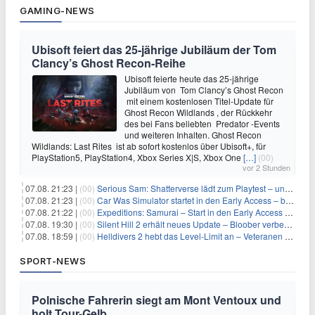
GAMING-NEWS
Ubisoft feiert das 25-jährige Jubiläum der Tom
Clancy’s Ghost Recon-Reihe
Ubisoft feierte heute das 25-jährige
Jubiläum von Tom Clancy’s Ghost Recon
mit einem kostenlosen Titel-Update für
Ghost Recon Wildlands , der Rückkehr
des bei Fans beliebten Predator -Events
und weiteren Inhalten. Ghost Recon
Wildlands: Last Rites ist ab sofort kostenlos über Ubisoft+, für
PlayStation5, PlayStation4, Xbox Series X|S, Xbox One
[…]
(00)
vor 2 Stunden
07.08. 21:23 |
(00)
Serious Sam: Shatterverse lädt zum Playtest – und erscheint schon bald!
07.08. 21:23 |
(00)
Car Was Simulator startet in den Early Access – bald gehts los!
07.08. 21:22 |
(00)
Expeditions: Samurai – Start in den Early Access ab heute im feudalen Japan
07.08. 19:30 |
(00)
Silent Hill 2 erhält neues Update – Bloober verbessert Grafik und Performance
07.08. 18:59 |
(00)
Helldivers 2 hebt das Level-Limit an – Veteranen können endlich weiter aufsteigen
SPORT-NEWS
Polnische Fahrerin siegt am Mont Ventoux und
holt Tour-Gelb