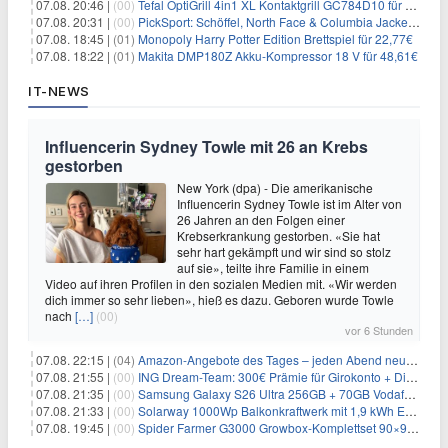
07.08. 20:46 |
(00)
Tefal OptiGrill 4in1 XL Kontaktgrill GC784D10 für 239,99€
07.08. 20:31 |
(00)
PickSport: Schöffel, North Face & Columbia Jacken ab 39,60€
07.08. 18:45 |
(01)
Monopoly Harry Potter Edition Brettspiel für 22,77€
07.08. 18:22 |
(01)
Makita DMP180Z Akku-Kompressor 18 V für 48,61€
IT-NEWS
Influencerin Sydney Towle mit 26 an Krebs
gestorben
New York (dpa) - Die amerikanische
Influencerin Sydney Towle ist im Alter von
26 Jahren an den Folgen einer
Krebserkrankung gestorben. «Sie hat
sehr hart gekämpft und wir sind so stolz
auf sie», teilte ihre Familie in einem
Video auf ihren Profilen in den sozialen Medien mit. «Wir werden
dich immer so sehr lieben», hieß es dazu. Geboren wurde Towle
nach
[…]
(00)
vor 6 Stunden
07.08. 22:15 |
(04)
Amazon-Angebote des Tages – jeden Abend neue Deals zum Stöbern
07.08. 21:55 |
(00)
ING Dream-Team: 300€ Prämie für Girokonto + Direkt-Depot
07.08. 21:35 |
(00)
Samsung Galaxy S26 Ultra 256GB + 70GB Vodafone-Netz für 34,99€/Monat (effektiv 4,74€/Monat)
07.08. 21:33 |
(00)
Solarway 1000Wp Balkonkraftwerk mit 1,9 kWh EcoFlow-Speicher für 719€ + 30€ Filial-Gutschein
07.08. 19:45 |
(00)
Spider Farmer G3000 Growbox-Komplettset 90×90×180 cm für 379,99€