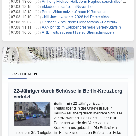
07.08. 13:00 |
(00)
Anthony Michael Hall: John Hughes sprach über eine Fortsetzung von 'The Breakfast Club'
07.08. 12:15 |
(00)
«Madden» startet im November
07.08. 12:12 |
(00)
Prime Video setzt auf neue K-Romanze
07.08. 12:10 |
(00)
«Kill Jackie» startet 2026 bei Prime Video
07.08. 12:07 |
(00)
Christian Zipfel dreht Liebesdrama «Pestizid»
07.08. 11:11 |
(00)
AXN bringt im Oktober drei neue Serien-Staffeln
07.08. 10:50 |
(00)
ARD Twitch streamt live zu Sternschnuppen
TOP-THEMEN
22-Jähriger durch Schüsse in Berlin-Kreuzberg
verletzt
Berlin - Ein 22-Jähriger ist am
Freitagabend in der Graefestraße in
Berlin-Kreuzberg durch mehrere Schüsse
verletzt worden. Das berichtet der RBB.
Demnach wurde der Verletzte in ein
Krankenhaus gebracht. Die Polizei war
mit einem Großaufgebot im Einsatz und hat den Bereich der Ecke