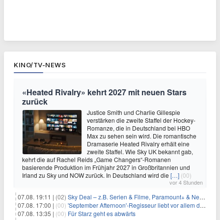
KINO/TV-NEWS
«Heated Rivalry» kehrt 2027 mit neuen Stars
zurück
Justice Smith und Charlie Gillespie
verstärken die zweite Staffel der Hockey-
Romanze, die in Deutschland bei HBO
Max zu sehen sein wird. Die romantische
Dramaserie Heated Rivalry erhält eine
zweite Staffel. Wie Sky UK bekannt gab,
kehrt die auf Rachel Reids „Game Changers“-Romanen
basierende Produktion im Frühjahr 2027 in Großbritannien und
Irland zu Sky und NOW zurück. In Deutschland wird die
[…]
(00)
vor 4 Stunden
07.08. 19:11 |
(02)
Sky Deal – z.B. Serien & Filme, Paramount+ & Netflix für 19,99€/Monat
07.08. 17:00 |
(00)
'September Afternoon'-Regisseur liebt vor allem die 'Banalität' in seinen Filmen
07.08. 13:35 |
(00)
Für Starz geht es abwärts