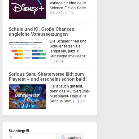
Vorlage für eine neue
Science-Fiction-Serie.
Hinter
[…]
(00)
Schule und KI: Große Chancen,
ungleiche Voraussetzungen
Die Schülerinnen und
Schüler setzen sie
längst ein, jetzt ist
Künstliche Intelligenz
[…]
(03)
Serious Sam: Shatterverse lädt zum
Playtest – und erscheint schon bald!
Haltet euch gut fest,
denn das Multiversums-
Multiplayer- Roguelite
Serious Sam:
[…]
(00)
Suchbegriff
suchen