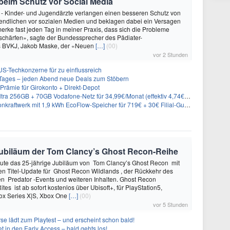
 beim Schutz vor Social Media
 - Kinder- und Jugendärzte verlangen einen besseren Schutz von
endlichen vor sozialen Medien und beklagen dabei ein Versagen
merke fast jeden Tag in meiner Praxis, dass sich die Probleme
schärfen», sagte der Bundessprecher des Pädiater-
s BVKJ, Jakob Maske, der «Neuen
[…]
(00)
vor 2 Stunden
US-Techkonzerne für zu einflussreich
ages – jeden Abend neue Deals zum Stöbern
rämie für Girokonto + Direkt-Depot
 256GB + 70GB Vodafone-Netz für 34,99€/Monat (effektiv 4,74€/Monat)
aftwerk mit 1,9 kWh EcoFlow-Speicher für 719€ + 30€ Filial-Gutschein
e Jubiläum der Tom Clancy’s Ghost Recon-Reihe
heute das 25-jährige Jubiläum von Tom Clancy’s Ghost Recon mit
n Titel-Update für Ghost Recon Wildlands , der Rückkehr des
en Predator -Events und weiteren Inhalten. Ghost Recon
ites ist ab sofort kostenlos über Ubisoft+, für PlayStation5,
box Series X|S, Xbox One
[…]
(00)
vor 5 Stunden
se lädt zum Playtest – und erscheint schon bald!
t in den Early Access – bald gehts los!