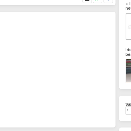
«T
ne
Ir
be
Suc