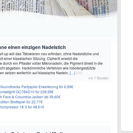
hne einen einzigen Nadelstich
rt-up will das Tätowieren neu erfinden, ohne Nadelstiche und
it einer klassischen Sitzung. CipherX ersetzt die
durch ein Pflaster voller Mikronadeln, die Pigment direkt in die
cht abgeben. Herkömmliche Verfahren wie robotergestützte
n setzen weiterhin auf klassische Nadeln,
[…]
(00)
vor 7 Stunden
n-Soundtracks Partyspiel-Erweiterung für 6,99€
 Kontaktgrill GC784D10 für 239,99€
rth Face & Columbia Jacken ab 39,60€
ition Brettspiel für 22,77€
ompressor 18 V für 48,61€