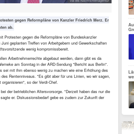
via dts Nachrichtenagentur
rotesten gegen Reformpläne von Kanzler Friedrich Merz. Er
Au
ten ab.
Gr
 mit Protesten gegen die Reformpläne von Bundeskanzler
g Juni geplanten Treffen von Arbeitgebern und Gewerkschaften
ftsvorsitzende wenig kompromissbereit.
llen Arbeitnehmerrechte abgebaut werden, dann gibt es da
 Werneke am Sonntag in der ARD-Sendung "Bericht aus Berlin".
s sei mit ihm ebenso wenig zu machen wie eine Erhöhung des
Lä
 des Rentenniveaus. "Es gibt aber für uns Linien, wo wir sagen,
we
 organisieren", so der Verdi-Chef.
ei der betrieblichen Altersvorsorge. "Derzeit haben das nur die
, sagte er. Diskussionsbedarf gebe es zudem zur Zukunft der