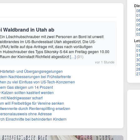
Di
0
0
0
0
i Waldbrand in Utah ab
0
0
- Ein Löschhubschrauber mit zwei Personen an Bord ist unweit
Let
Waldbrandes im US-Bundesstaat Utah abgestürzt. Die US-
0
(FAA) teilte auf dpa-Anfrage mit, dass nach vorläufigen
0
in Hubschrauber des Typs Sikorsky-S-64 am Freitag gegen 10.00
3
m Raum der Kleinstadt Richfield abgestürzt
[…]
(01)
3
vor 1 Stunde
2
2
f Härtefall- und Übergangsregelungen
2
rdern Nachbesserungen bei Frühstartrente
ehen zu viel Einfluss von US-Tech-Konzernen
hem Gas steigen um 14 Prozent
-Katzen sollten kastriert werden
mit Niedrigwasser scharf
um will Freibeträge für Vereine senken
Witwenrente durch Rentensplitting ersetzen
 Personalausweis ohne Adresse
ch Einschnitte bei behinderten Kindern