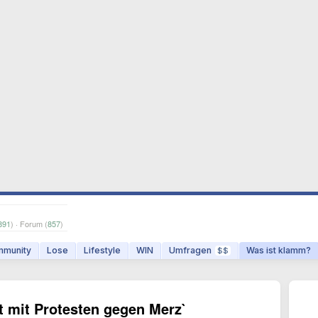
891
) · Forum (
857
)
munity
Lose
Lifestyle
WIN
Umfragen
Was ist klamm?
$$
t mit Protesten gegen Merz`