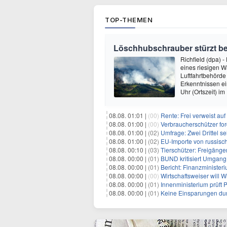
TOP-THEMEN
Löschhubschrauber stürzt be
Richfield (dpa) 
eines riesigen 
Luftfahrtbehörde 
Erkenntnissen e
Uhr (Ortszeit) i
08.08. 01:01 |
(00)
Rente: Frei verweist au
08.08. 01:00 |
(00)
Verbraucherschützer fo
08.08. 01:00 |
(02)
Umfrage: Zwei Drittel s
08.08. 01:00 |
(02)
EU-Importe von russisc
08.08. 00:10 |
(03)
Tierschützer: Freigänger
08.08. 00:00 |
(01)
BUND kritisiert Umgang 
08.08. 00:00 |
(01)
Bericht: Finanzministeri
08.08. 00:00 |
(00)
Wirtschaftsweiser will 
08.08. 00:00 |
(01)
Innenministerium prüft
08.08. 00:00 |
(01)
Keine Einsparungen dur