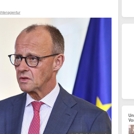
chtenagentur
Un
Vo