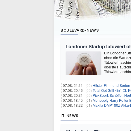
BOULEVARD-NEWS
Londoner Startup tätowiert o
Ein Londoner Sta
ohne die Warteze
Tätowiermaschine 
oberste Hautschi
Tätowiermaschine
07.08. 21:11 |
(00)
Hitster Film- und Serie
07.08. 20:46 |
(00)
Tefal OptiGrill 4in1 XL
07.08. 20:31 |
(00)
PickSport: Schöffel, No
07.08. 18:45 |
(01)
Monopoly Harry Potter Ed
07.08. 18:22 |
(01)
Makita DMP180Z Akku-K
IT-NEWS