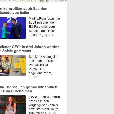
n kontrolliert auch Spanien
isende aus Italien
Madrid/Rom (dpa) - Im
Streit zwischen den
EU-Partnerländern
Spanien und Italien
über den
[…]
(01)
ckstar-CEO: In drei Jahren werden
le Spiele gestreamt
Seit Sony Anfang Juli
das Ende der Disc-
Produktion für
PlayStation
angekündigt hat,
[…]
(00)
lla Thorne: Ich gönne mir endlich
it zum Durchatmen
(BANG) - Bella Thorne
hat sich in den
vergangenen Jahren
bewusst "mehr Raum
zum Atmen
[…]
(00)