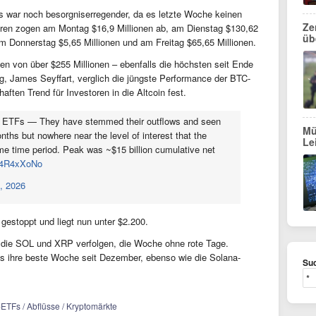
 war noch besorgniserregender, da es letzte Woche keinen
Ze
oren zogen am Montag $16,9 Millionen ab, am Dienstag $130,62
üb
am Donnerstag $5,65 Millionen und am Freitag $65,65 Millionen.
n von über $255 Millionen – ebenfalls die höchsten seit Ende
, James Seyffart, verglich die jüngste Performance der BTC-
ten Trend für Investoren in die Altcoin fest.
m ETFs — They have stemmed their outflows and seen
Mü
ths but nowhere near the level of interest that the
Le
e time period. Peak was ~$15 billion cumulative net
cE4R4xXoNo
, 2026
gestoppt und liegt nun unter $2.200.
 die SOL und XRP verfolgen, die Woche ohne rote Tage.
Fs ihre beste Woche seit Dezember, ebenso wie die Solana-
Suc
-ETFs / Abflüsse / Kryptomärkte