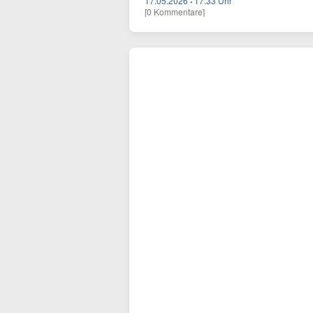
17.05.2026
·
17:33 Uhr
[0 Kommentare]