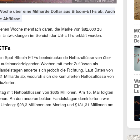
Foto:
RoyBuri
via Pixabay
oche über eine Milliarde Dollar aus Bitcoin-ETFs ab. Auch
e Abflüsse.
angenen Woche mehrfach daran, die Marke von $82.000 zu
MC
ch Entwicklungen im Bereich der US-ETFs erklärt werden.
zu
De
-ETFs
en Spot-Bitcoin-ETFs beeindruckende Nettozuflüsse von über
s aufeinanderfolgenden Wochen mit mehr Zuflüssen als
 Handelstagen änderte sich jedoch die Richtung. Laut Daten von
 Milliarde ab, wodurch sich die kumulierten Nettozuflüsse von
Wa
duzierten.
Ei
Lu
tag mit Nettoabflüssen von $635 Millionen. Am 15. Mai folgten
ionen. An den anderen beiden Handelstagen dominierten zwar
 Umfang: $28,3 Millionen am Montag und $131,31 Millionen am