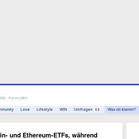
335
) · Forum (
951
)
munity
Lose
Lifestyle
WIN
Umfragen
Was ist klamm?
$$
coin- und Ethereum-ETFs, während