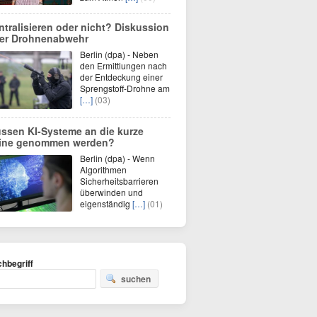
ntralisieren oder nicht? Diskussion
er Drohnenabwehr
Berlin (dpa) - Neben
den Ermittlungen nach
der Entdeckung einer
Sprengstoff-Drohne am
[…]
(03)
ssen KI-Systeme an die kurze
ine genommen werden?
Berlin (dpa) - Wenn
Algorithmen
Sicherheitsbarrieren
überwinden und
eigenständig
[…]
(01)
hbegriff
suchen