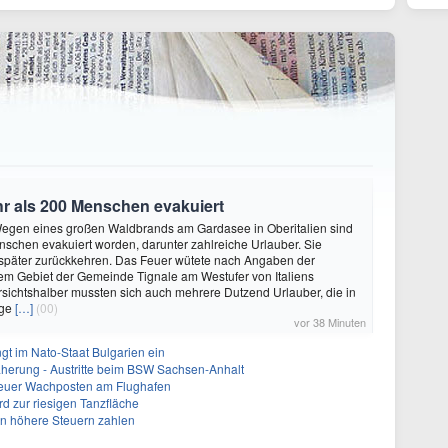
 als 200 Menschen evakuiert
 Wegen eines großen Waldbrands am Gardasee in Oberitalien sind
schen evakuiert worden, darunter zahlreiche Urlauber. Sie
 später zurückkehren. Das Feuer wütete nach Angaben der
em Gebiet der Gemeinde Tignale am Westufer von Italiens
sichtshalber mussten sich auch mehrere Dutzend Urlauber, die in
age
[…]
(00)
vor 38 Minuten
gt im Nato-Staat Bulgarien ein
herung - Austritte beim BSW Sachsen-Anhalt
Neuer Wachposten am Flughafen
rd zur riesigen Tanzfläche
en höhere Steuern zahlen