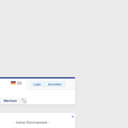
Login
Anmelden
Werben
- keine Kommentare -