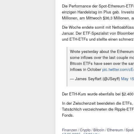
Die Performance der Spot-Ethereum-ETFs
einzigen Handelstag im Plus gab. Invest
Millionen, am Mittwoch $36,3 Millionen, 
Die Woche endete somit mit Nettoabflüsse
Januar. Der ETF-Spezialist von Bloomberg
und ETH-ETFs und stellte einen schmerzhaf
Wrote yesterday about the Ethereu
some inflows over the last couple mon
Bitcoin ETFs have seen over the sam
inflows in October
pic.twitter.com/
— James Seyffart (@JSeyff)
May 15
Der ETH-Kurs wurde ebenfalls bei $2.400 
In der Zwischenzeit beendeten die ETFs,
Tatsächlich verzeichneten die Ripple-ET
Fonds.
Finanzen / Crypto / Bitcoin / Ethereum / Spot