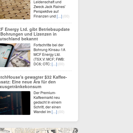
Leidenschaft und
Zweck Jack Raines'
Perspektive auf
Finanzen und
[…]
(00)
F Energy Ltd. gibt Betriebsupdate
 Bohrungen und Lizenzen in
utschland bekannt
Fortschritte bei der
Bohrung Kinsau-1A
MCF Energy Ltd.
(TSX.V: MCF; FWB:
DC6; OTC:
[…]
(00)
tchHouse's gewagter $32 Kaffee-
nsatz: Eine neue Ära für den
xusgetränkekonsum
Der Premium-
Kaffeemarkt neu
gedacht In einem
Schritt, der einen
Wandel im
[…]
(00)