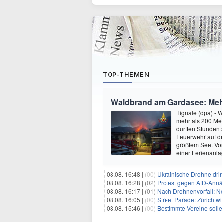
TOP-THEMEN
Waldbrand am Gardasee: Mehr
Tignale (dpa) -
mehr als 200 Men
durften Stunden
Feuerwehr auf d
größtem See. Vor
einer Ferienanl
08.08. 16:48 |
(00)
Ukrainische Drohne drin
08.08. 16:28 |
(02)
Protest gegen AfD-Annä
08.08. 16:17 |
(01)
Nach Drohnenvorfall: 
08.08. 16:05 |
(00)
Street Parade: Zürich wi
08.08. 15:46 |
(00)
Bestimmte Vereine soll