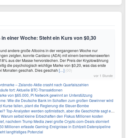
in einer Woche: Steht ein Kurs von $0,30
 und andere große Altcoins in der vergangenen Woche nur
gen zeigten, konnte Cardano (ADA) mit einem bemerkenswerten
 18% aus der Masse hervorstechen. Der Preis der Kryptowährung
zeitig die psychologisch wichtige Marke von $0,20, was das erste
wei Monaten geschah. Dies geschah
[…]
(00)
vor 1 Stunde
rdmarke – Zalando-Aktie crasht nach Quartalszahlen
käufe fort: Aktuelle BTC-Transaktionen
arke von $65.000, Pi Network gewinnt an Unterstützung
: Wie die Deutsche Bank im Schatten zum großen Gewinner wird
 Kurse fallen, plant die Regierung die Steuer-Bombe
 Top-Analysten werden optimistisch, aber die Geschichte sagt etwas anderes
 Warum selbst kleine Erbschaften den Fiskus Millionen kosten
Tief, nachdem Trump Media zwei große Crypto.com-Deals storniert
50 Millionen erfasste Gaming-Ereignisse in Echtzeit-Datenpipeline
ht langfristiges Potenzial