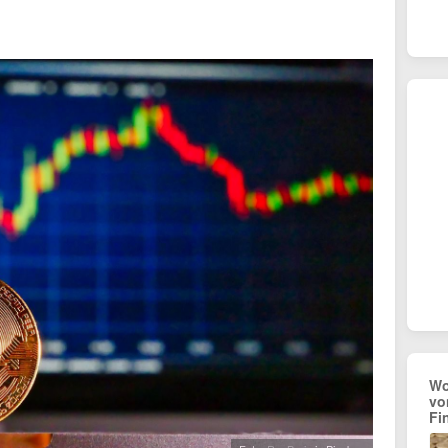
Wo
vo
Fi