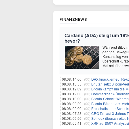
FINANZNEWS
Cardano (ADA) steigt um 18% 
bevor?
Während Bitcoin
geringe Bewegun
Kursanstieg von
überschritt kurz
Mal seit über z
08.08. 14:00 |
(00)
DAX knackt erneut Reko
08.08. 13:55 |
(00)
Bhutan setzt Bitcoin-Ver
08.08. 12:09 |
(00)
Bitcoin kämpft um die M
08.08. 12:00 |
(00)
Commerzbank-Übernahme
08.08. 10:00 |
(00)
Bitcoin-Schock: Während
08.08. 09:29 |
(00)
Bitcoin-Bärenmarkt vorbei?
08.08. 09:00 |
(00)
Erbschaftsteuer-Schock:
08.08. 07:23 |
(00)
CRO fällt auf 3-Jahres-
08.08. 06:56 |
(00)
Spindex überschreitet 1
08.08. 05:41 |
(00)
XRP auf $50? Analyst sie