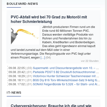
BOULEVARD-NEWS
PVC-Abfall wird bei 70 Grad zu Motoröl mit
hoher Schmierleistung
Jährlich produzieren Firmen rund um die
Erde rund 60 Millionen Tonnen PVC.
Daraus werden vielfältige Produkte von
Rohren und Fensterrahmen bis hin zu
Kabeln, Kreditkarten und Bodenbelägen.
Das alles geht irgendwann einmal kaputt
und landet zumeist auf dem Müll oder in einer
Verbrennungsanlage. Die Recyclingquote von PVC liegt unter
einem Prozent, wegen
[…]
(04)
vor 22 Stunden
09.08. 22:05 |
(03)
Supermarkt- und Discounterangebote vom 10. – 15.08.2026
09.08. 20:42 |
(01)
Parkside PDST 5 B2 Druckluft-Schlauchtrommel mit 10 m Schlauch für 25,94€
09.08. 18:29 |
(01)
Victorinox Hunter Schweizer Taschenmesser mit 12 Funktionen für 43,99€
09.08. 18:11 |
(01)
BGS Diy 816 Torx-Winkelschlüssel-Satz 9-teilig für 6,45€
09.08. 17:02 |
(01)
SONAX FelgenBürste für 5,52€ – für Stahl- und Alufelgen
IT-NEWS
Cyberversicherung: Brauche ich die und wie