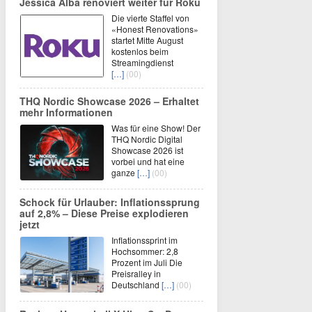
Jessica Alba renoviert weiter für Roku
Die vierte Staffel von
«Honest Renovations»
startet Mitte August
kostenlos beim
Streamingdienst
[…]
(00)
THQ Nordic Showcase 2026 – Erhaltet
mehr Informationen
Was für eine Show! Der
THQ Nordic Digital
Showcase 2026 ist
vorbei und hat eine
ganze
[…]
(00)
Schock für Urlauber: Inflationssprung
auf 2,8% – Diese Preise explodieren
jetzt
Inflationssprint im
Hochsommer: 2,8
Prozent im Juli Die
Preisralley in
Deutschland
[…]
(00)