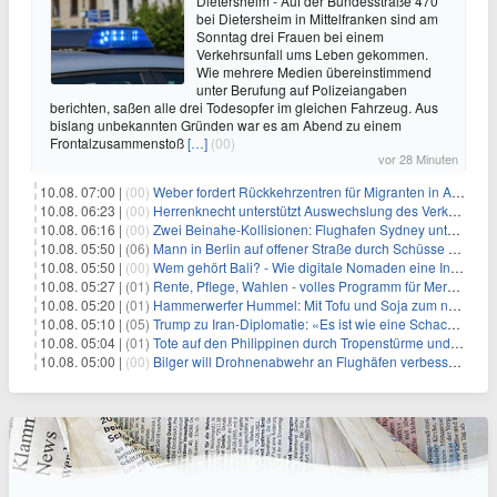
Dietersheim - Auf der Bundesstraße 470
bei Dietersheim in Mittelfranken sind am
Sonntag drei Frauen bei einem
Verkehrsunfall ums Leben gekommen.
Wie mehrere Medien übereinstimmend
unter Berufung auf Polizeiangaben
berichten, saßen alle drei Todesopfer im gleichen Fahrzeug. Aus
bislang unbekannten Gründen war es am Abend zu einem
Frontalzusammenstoß
[…]
(00)
vor 28 Minuten
10.08. 07:00 |
(00)
Weber fordert Rückkehrzentren für Migranten in Afrika
10.08. 06:23 |
(00)
Herrenknecht unterstützt Auswechslung des Verkehrsministers
10.08. 06:16 |
(00)
Zwei Beinahe-Kollisionen: Flughafen Sydney unter Druck
10.08. 05:50 |
(06)
Mann in Berlin auf offener Straße durch Schüsse getötet
10.08. 05:50 |
(00)
Wem gehört Bali? - Wie digitale Nomaden eine Insel verändern
10.08. 05:27 |
(01)
Rente, Pflege, Wahlen - volles Programm für Merz im Herbst
10.08. 05:20 |
(01)
Hammerwerfer Hummel: Mit Tofu und Soja zum nächsten Coup?
10.08. 05:10 |
(05)
Trump zu Iran-Diplomatie: «Es ist wie eine Schachpartie»
10.08. 05:04 |
(01)
Tote auf den Philippinen durch Tropenstürme und Monsun
10.08. 05:00 |
(00)
Bilger will Drohnenabwehr an Flughäfen verbessern