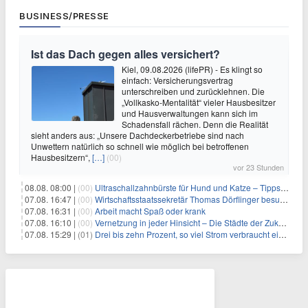
BUSINESS/PRESSE
Ist das Dach gegen alles versichert?
Kiel, 09.08.2026 (lifePR) - Es klingt so
einfach: Versicherungsvertrag
unterschreiben und zurücklehnen. Die
„Vollkasko-Mentalität“ vieler Hausbesitzer
und Hausverwaltungen kann sich im
Schadensfall rächen. Denn die Realität
sieht anders aus: „Unsere Dachdeckerbetriebe sind nach
Unwettern natürlich so schnell wie möglich bei betroffenen
Hausbesitzern“,
[…]
(00)
vor 23 Stunden
08.08. 08:00 |
(00)
Ultraschallzahnbürste für Hund und Katze – Tipps zur erfolgreichen Eingewöhnung
07.08. 16:47 |
(00)
Wirtschaftsstaatssekretär Thomas Dörflinger besucht Handwerksbetrieb im Kammerbezirk Freiburg
07.08. 16:31 |
(00)
Arbeit macht Spaß oder krank
07.08. 16:10 |
(00)
Vernetzung in jeder Hinsicht – Die Städte der Zukunft sind grün-blau
07.08. 15:29 |
(01)
Drei bis zehn Prozent, so viel Strom verbraucht ein Aufzug im Gebäude