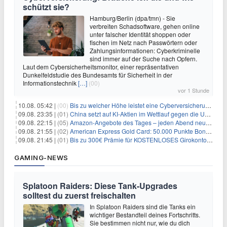
schützt sie?
Hamburg/Berlin (dpa/tmn) - Sie
verbreiten Schadsoftware, gehen online
unter falscher Identität shoppen oder
fischen im Netz nach Passwörtern oder
Zahlungsinformationen: Cyberkriminelle
sind immer auf der Suche nach Opfern.
Laut dem Cybersicherheitsmonitor, einer repräsentativen
Dunkelfeldstudie des Bundesamts für Sicherheit in der
Informationstechnik
[…]
(00)
vor 1 Stunde
10.08. 05:42 |
(00)
Bis zu welcher Höhe leistet eine Cyberversicherung?
09.08. 23:35 |
(01)
China setzt auf KI-Aktien im Wettlauf gegen die USA um Chip- und Technologiedominanz
09.08. 22:15 |
(05)
Amazon-Angebote des Tages – jeden Abend neue Deals zum Stöbern
09.08. 21:55 |
(02)
American Express Gold Card: 50.000 Punkte Bonus + Metall-Kreditkarte
09.08. 21:45 |
(01)
Bis zu 300€ Prämie für KOSTENLOSES Girokonto bei der Santander – 50€ schon nach 1 Woche!
GAMING-NEWS
Splatoon Raiders: Diese Tank-Upgrades
solltest du zuerst freischalten
In Splatoon Raiders sind die Tanks ein
wichtiger Bestandteil deines Fortschritts.
Sie bestimmen nicht nur, wie du dich