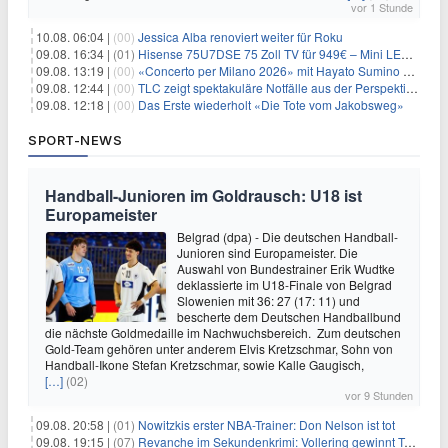
vor 1 Stunde
10.08. 06:04 |
(00)
Jessica Alba renoviert weiter für Roku
09.08. 16:34 |
(01)
Hisense 75U7DSE 75 Zoll TV für 949€ – Mini LED, 144Hz, 2026
09.08. 13:19 |
(00)
«Concerto per Milano 2026» mit Hayato Sumino kommt zu arte
09.08. 12:44 |
(00)
TLC zeigt spektakuläre Notfälle aus der Perspektive der Patienten
09.08. 12:18 |
(00)
Das Erste wiederholt «Die Tote vom Jakobsweg»
SPORT-NEWS
Handball-Junioren im Goldrausch: U18 ist
Europameister
Belgrad (dpa) - Die deutschen Handball-
Junioren sind Europameister. Die
Auswahl von Bundestrainer Erik Wudtke
deklassierte im U18-Finale von Belgrad
Slowenien mit 36: 27 (17: 11) und
bescherte dem Deutschen Handballbund
die nächste Goldmedaille im Nachwuchsbereich. Zum deutschen
Gold-Team gehören unter anderem Elvis Kretzschmar, Sohn von
Handball-Ikone Stefan Kretzschmar, sowie Kalle Gaugisch,
[…]
(02)
vor 9 Stunden
09.08. 20:58 |
(01)
Nowitzkis erster NBA-Trainer: Don Nelson ist tot
09.08. 19:15 |
(07)
Revanche im Sekundenkrimi: Vollering gewinnt Tour