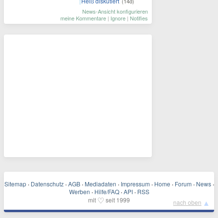
Heiß diskutiert
(14d)
News-Ansicht konfigurieren
meine Kommentare
|
Ignore
|
Notifies
Sitemap
·
Datenschutz
·
AGB
·
Mediadaten
·
Impressum
·
Home
·
Forum
·
News
·
Werben
·
Hilfe/FAQ
·
API
·
RSS
♡
mit
seit 1999
▲
nach oben