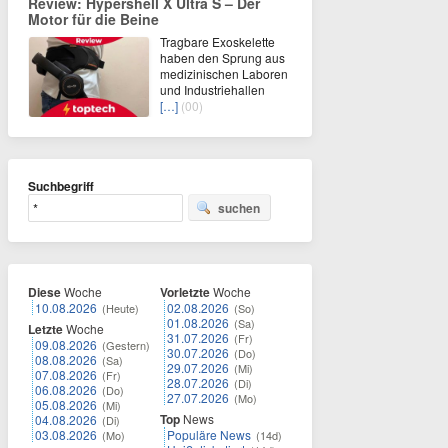
Review: Hypershell X Ultra S – Der
Motor für die Beine
Tragbare Exoskelette
haben den Sprung aus
medizinischen Laboren
und Industriehallen
[…]
(00)
Suchbegriff
suchen
Diese
Woche
Vorletzte
Woche
10.08.2026
02.08.2026
(Heute)
(So)
01.08.2026
(Sa)
Letzte
Woche
31.07.2026
(Fr)
09.08.2026
(Gestern)
30.07.2026
(Do)
08.08.2026
(Sa)
29.07.2026
(Mi)
07.08.2026
(Fr)
28.07.2026
(Di)
06.08.2026
(Do)
27.07.2026
(Mo)
05.08.2026
(Mi)
Top
News
04.08.2026
(Di)
03.08.2026
Populäre News
(Mo)
(14d)