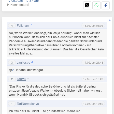
17.05.2026
·
17:37 Uhr
[4 Kommentare]
Folkman
4
18.05. um 06:05
Na, wenn Warken das sagt, bin ich ja beruhigt. wobei man wirklich
nur hoffen kann, dass sich der Ebola-Ausbruch nicht zur nächsten
Pandemie auswächst und dann wieder die ganzen Schwurbler und
Verschwörungstheoretike r aus ihren Löchern kommen - mit
tatkräftiger Unterstützung der Blaunen. Das hält die Gesellschaft kein
zweites Mal aus...
cagliostro
3
17.05. um 21:48
@
2
Hahaha, der war gut..
Tautou
2
17.05. um 18:26
"Das Risiko für die deutsche Bevölkerung ist als äußerst gering
einzuschätzen", sagte Warken. - Absolute Sicherheit haben wir erst,
wenn Hendrik Streeck sich geäußert hat.
TariNarmolanya
1
17.05. um 17:50
Ich trau der Frau nicht… so grundsätzlich, meine ich.