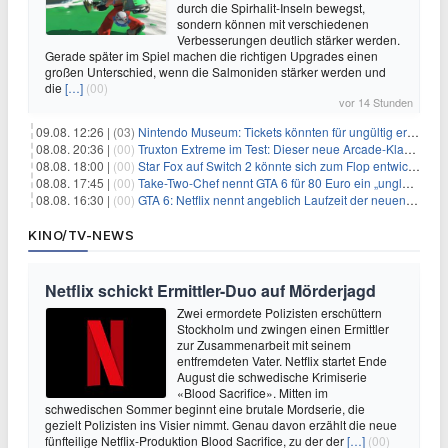
durch die Spirhalit-Inseln bewegst,
sondern können mit verschiedenen
Verbesserungen deutlich stärker werden.
Gerade später im Spiel machen die richtigen Upgrades einen
großen Unterschied, wenn die Salmoniden stärker werden und
die
[…]
(00)
vor 14 Stunden
09.08. 12:26 |
(03)
Nintendo Museum: Tickets könnten für ungültig erklärt werden!
08.08. 20:36 |
(00)
Truxton Extreme im Test: Dieser neue Arcade-Klassiker verzeiht dir gar nichts
08.08. 18:00 |
(00)
Star Fox auf Switch 2 könnte sich zum Flop entwickeln
08.08. 17:45 |
(00)
Take-Two-Chef nennt GTA 6 für 80 Euro ein „unglaubliches Schnäppchen“
08.08. 16:30 |
(00)
GTA 6: Netflix nennt angeblich Laufzeit der neuen Gameplay-Präsentation
KINO/TV-NEWS
Netflix schickt Ermittler-Duo auf Mörderjagd
Zwei ermordete Polizisten erschüttern
Stockholm und zwingen einen Ermittler
zur Zusammenarbeit mit seinem
entfremdeten Vater. Netflix startet Ende
August die schwedische Krimiserie
«Blood Sacrifice». Mitten im
schwedischen Sommer beginnt eine brutale Mordserie, die
gezielt Polizisten ins Visier nimmt. Genau davon erzählt die neue
fünfteilige Netflix-Produktion Blood Sacrifice, zu der der
[…]
(00)