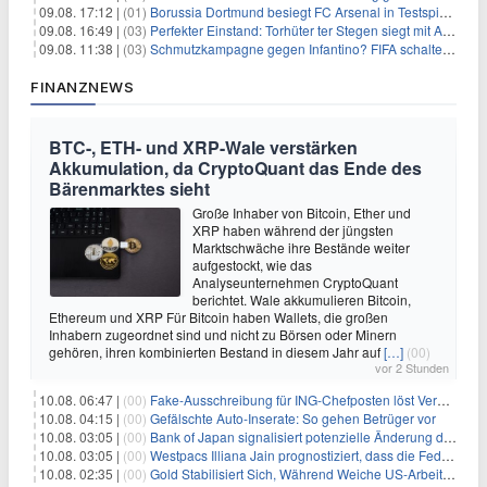
09.08. 17:12 |
(01)
Borussia Dortmund besiegt FC Arsenal in Testspiel mit 3:2
09.08. 16:49 |
(03)
Perfekter Einstand: Torhüter ter Stegen siegt mit Ajax
09.08. 11:38 |
(03)
Schmutzkampagne gegen Infantino? FIFA schaltet auf Angriff
FINANZNEWS
BTC-, ETH- und XRP-Wale verstärken
Akkumulation, da CryptoQuant das Ende des
Bärenmarktes sieht
Große Inhaber von Bitcoin, Ether und
XRP haben während der jüngsten
Marktschwäche ihre Bestände weiter
aufgestockt, wie das
Analyseunternehmen CryptoQuant
berichtet. Wale akkumulieren Bitcoin,
Ethereum und XRP Für Bitcoin haben Wallets, die großen
Inhabern zugeordnet sind und nicht zu Börsen oder Minern
gehören, ihren kombinierten Bestand in diesem Jahr auf
[…]
(00)
vor 2 Stunden
10.08. 06:47 |
(00)
Fake-Ausschreibung für ING-Chefposten löst Verwirrung aus
10.08. 04:15 |
(00)
Gefälschte Auto-Inserate: So gehen Betrüger vor
10.08. 03:05 |
(00)
Bank of Japan signalisiert potenzielle Änderung der Zinspolitik angesichts von Inflationsbedenken
10.08. 03:05 |
(00)
Westpacs Illiana Jain prognostiziert, dass die Fed die Zinssätze nach dem Arbeitsmarktbericht stabil halten wird
10.08. 02:35 |
(00)
Gold Stabilisiert Sich, Während Weiche US-Arbeitsmarktdaten Zinsängste Lindern