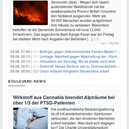
Vancouver (dpa) - Wegen sich rasant
ausbreitender Waldbrände hat die
westkanadische Provinz British Columbia
den Notstand ausgerufen. Mehr als
20.000 Menschen wurden aufgefordert,
ihre Häuser zu verlassen. Besonders
betroffen ist die Gemeinde Summerland mit rund 12.000
Einwohnern. Das sogenannte Bald-Range-Feuer war am Freitag
bei starkem Wind nach Angaben der Behörden
[…]
(00)
vor 1 Stunde
09.08. 01:00 |
(00)
Bofinger gegen österreichisches Renten-Modell für Schwerarbeiter
09.08. 00:10 |
(00)
Umfrage: Mehrheit gegen Abschaffung der «Rente mit 63»
09.08. 00:10 |
(00)
Hitzealarm am Sonntag: Wo es wieder heiß wird
09.08. 00:01 |
(00)
Dobrindt: Neues Zentrum soll zu Drohnensicherheit forschen
09.08. 00:00 |
(02)
Union kritisiert Klingbeils Steuerpläne scharf
BOULEVARD-NEWS
Wirkstoff aus Cannabis beendet Alpträume bei
über 1/3 der PTSD-Patienten
Die posttraumatische Belastungsstörung
ist oft mit wiederkehrenden Alpträumen
verbunden, die den einzelnen Menschen
extrem belasten. Was lässt sich dagegen
tun? Die Charité Universitätsmedizin