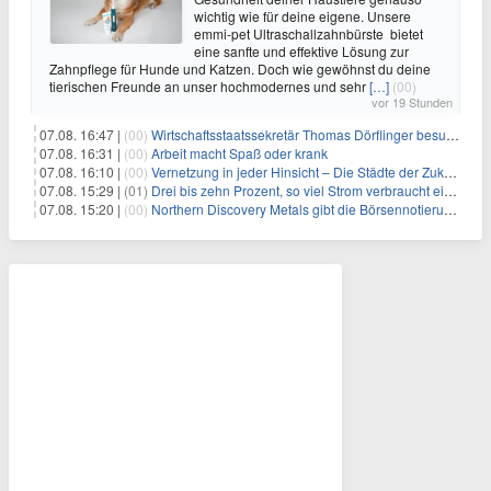
wichtig wie für deine eigene. Unsere
emmi-pet Ultraschallzahnbürste bietet
eine sanfte und effektive Lösung zur
Zahnpflege für Hunde und Katzen. Doch wie gewöhnst du deine
tierischen Freunde an unser hochmodernes und sehr
[…]
(00)
vor 19 Stunden
07.08. 16:47 |
(00)
Wirtschaftsstaatssekretär Thomas Dörflinger besucht Handwerksbetrieb im Kammerbezirk Freiburg
07.08. 16:31 |
(00)
Arbeit macht Spaß oder krank
07.08. 16:10 |
(00)
Vernetzung in jeder Hinsicht – Die Städte der Zukunft sind grün-blau
07.08. 15:29 |
(01)
Drei bis zehn Prozent, so viel Strom verbraucht ein Aufzug im Gebäude
07.08. 15:20 |
(00)
Northern Discovery Metals gibt die Börsennotierung an der Frankfurter Wertpapierbörse bekannt