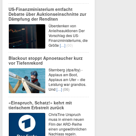
US-Finanzministerium entfacht
Debatte über Auktionseinschnitte zur
Dämpfung der Renditen
Überdenken von
Anleiheauktionen Der
Vorschlag des US-
Finanzministeriums, die
Größe
[…]
(00)
Blackout stoppt Apnoetaucher kurz
vor Tiefenrekord
Starnberg (dpa/lby) -
Applaus am Boot,
Applaus am Ufer – die
Leistung war grandios.
Und
[…]
(06)
«Einspruch, Schatz!» kehrt mit
tierischem Erbstreit zurück
ChrisTine Urspruch
muss in einem neuen
Film der ARD-Reihe
einen ungewöhnlichen
Nachlass regeln.