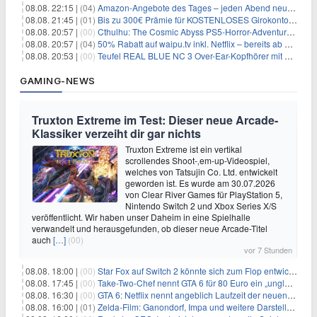
08.08. 22:15 |
(04)
Amazon-Angebote des Tages – jeden Abend neue Deals zum Stöbern
08.08. 21:45 |
(01)
Bis zu 300€ Prämie für KOSTENLOSES Girokonto bei der Santander – 50€ schon nach 1 Woche!
08.08. 20:57 |
(00)
Cthulhu: The Cosmic Abyss PS5-Horror-Adventure für 27,99€
08.08. 20:57 |
(04)
50% Rabatt auf waipu.tv inkl. Netflix – bereits ab 9€/Monat (statt 17,99€)
08.08. 20:53 |
(00)
Teufel REAL BLUE NC 3 Over-Ear-Kopfhörer mit ANC für 149,99€
GAMING-NEWS
Truxton Extreme im Test: Dieser neue Arcade-
Klassiker verzeiht dir gar nichts
Truxton Extreme ist ein vertikal
scrollendes Shoot-‚em-up-Videospiel,
welches von Tatsujin Co. Ltd. entwickelt
geworden ist. Es wurde am 30.07.2026
von Clear River Games für PlayStation 5,
Nintendo Switch 2 und Xbox Series X/S
veröffentlicht. Wir haben unser Daheim in eine Spielhalle
verwandelt und herausgefunden, ob dieser neue Arcade-Titel
auch
[…]
(00)
vor 7 Stunden
08.08. 18:00 |
(00)
Star Fox auf Switch 2 könnte sich zum Flop entwickeln
08.08. 17:45 |
(00)
Take-Two-Chef nennt GTA 6 für 80 Euro ein „unglaubliches Schnäppchen“
08.08. 16:30 |
(00)
GTA 6: Netflix nennt angeblich Laufzeit der neuen Gameplay-Präsentation
08.08. 16:00 |
(01)
Zelda-Film: Ganondorf, Impa und weitere Darsteller sollen feststehen