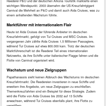
Reederei P&O und der deutschen Arkona Touristik markierte einen
wichtigen Wendepunkt. 2003 übernahm der US-Kreuzfahrtgigant
Carnival die Mehrheit an P&O und damit auch Aida Cruises, was zu
einem anhaltenden Wachstum führte.
Marktführer mit internationalem Flair
Heute ist Aida Cruises der führende Anbieter im deutschen
Kreuzfahrtmarkt, gefolgt von Tui Cruises und MSC Cruises. Im
vergangenen Jahr zählte Aida Cruises 1,5 Millionen Passagiere,
während Tui Cruises auf etwa 800.000 kam. Trotz der deutschen
Marktführerschaft ist die Reederei Teil eines internationalen
Netzwerks, da ihre Schiffe unter italienischer Flagge fahren und die
Flotte von Carnival organisiert wird.
Wachstum und neue Zielgruppen
Papathanassis sieht keinen Abbruch des Wachstums im deutschen
Kreuzfahrtmarkt. Die Reedereien investieren in neue Schiffe und
erweitern ihre Angebote, um neue Zielgruppen zu erschließen.
Themenkreuzfahrten sind ein Beispiel für diese Strategie. Zudem
wird die Flotte von Aida Cruises bis 2032 auf 13 Schiffe
anwachsen, während Tui Cruises ebenfalls plant, ihre Flotte zu
vergrößern.