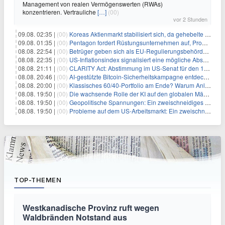
Management von realen Vermögenswerten (RWAs)
konzentrieren. Vertrauliche
[…]
(00)
vor 2 Stunden
09.08. 02:35 |
(00)
Koreas Aktienmarkt stabilisiert sich, da gehebelte Positionen abgebaut werden
09.08. 01:35 |
(00)
Pentagon fordert Rüstungsunternehmen auf, Produktion angesichts eskalierender globaler Spannungen zu steigern
08.08. 22:54 |
(00)
Betrüger geben sich als EU-Regulierungsbehörden aus, um Krypto-Nutzer nach MiCA-Deadline ins Visier zu nehmen
08.08. 22:35 |
(00)
US-Inflationsindex signalisiert eine mögliche Abschwächung der Inflationsdruck
08.08. 21:11 |
(00)
CLARITY Act: Abstimmung im US-Senat für den 15. September angesetzt
08.08. 20:46 |
(00)
AI-gestützte Bitcoin-Sicherheitskampagne entdeckt fast 5.000 Softwareprobleme in 390 Projekten
08.08. 20:00 |
(00)
Klassisches 60/40-Portfolio am Ende? Warum Anleger jetzt radikal umdenken müssen
08.08. 19:50 |
(00)
Die wachsende Rolle der KI auf den globalen Märkten: Eine Geschichte zweier Riesen
08.08. 19:50 |
(00)
Geopolitische Spannungen: Ein zweischneidiges Schwert für die globalen Märkte
08.08. 19:50 |
(00)
Probleme auf dem US-Arbeitsmarkt: Ein zweischneidiges Schwert für das Wirtschaftswachstum
TOP-THEMEN
Westkanadische Provinz ruft wegen
Waldbränden Notstand aus