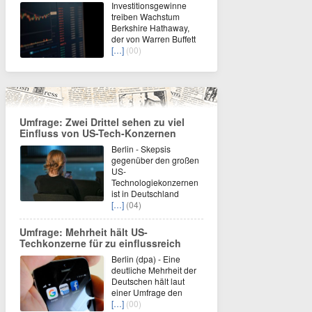
Investitionsgewinne
treiben Wachstum
Berkshire Hathaway,
der von Warren Buffett
[…]
(00)
Umfrage: Zwei Drittel sehen zu viel
Einfluss von US-Tech-Konzernen
Berlin - Skepsis
gegenüber den großen
US-
Technologiekonzernen
ist in Deutschland
[…]
(04)
Umfrage: Mehrheit hält US-
Techkonzerne für zu einflussreich
Berlin (dpa) - Eine
deutliche Mehrheit der
Deutschen hält laut
einer Umfrage den
[…]
(00)