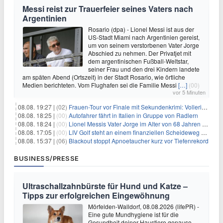
Messi reist zur Trauerfeier seines Vaters nach
Argentinien
Rosario (dpa) - Lionel Messi ist aus der
US-Stadt Miami nach Argentinien gereist,
um von seinem verstorbenen Vater Jorge
Abschied zu nehmen. Der Privatjet mit
dem argentinischen Fußball-Weltstar,
seiner Frau und den drei Kindern landete
am späten Abend (Ortszeit) in der Stadt Rosario, wie örtliche
Medien berichteten. Vom Flughafen sei die Familie Messi
[…]
(00)
vor 5 Minuten
08.08. 19:27 |
(02)
Frauen-Tour vor Finale mit Sekundenkrimi: Vollering in Gelb
08.08. 18:25 |
(00)
Autofahrer fährt in Italien in Gruppe von Radlern
08.08. 18:24 |
(00)
Lionel Messis Vater Jorge im Alter von 68 Jahren gestorben
08.08. 17:05 |
(00)
LIV Golf steht an einem finanziellen Scheideweg auf der Suche nach neuen Investitionen
08.08. 15:37 |
(06)
Blackout stoppt Apnoetaucher kurz vor Tiefenrekord
BUSINESS/PRESSE
Ultraschallzahnbürste für Hund und Katze –
Tipps zur erfolgreichen Eingewöhnung
Mörfelden-Walldorf, 08.08.2026 (lifePR) -
Eine gute Mundhygiene ist für die
Gesundheit deiner Haustiere genauso