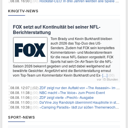
08.08. 16:00 |
(00)
Rockstar-CEO: In drei Jahren werden alle Spiele gestreamt
KINO/TV-NEWS
FOX setzt auf Kontinuität bei seiner NFL-
Berichterstattung
Tom Brady und Kevin Burkhardt bleiben
auch 2026 das Top-Duo des US-
Senders. Zudem hat FOX sein komplettes
Kommentatoren- und Moderatorenteam
für die neue NFL-Saison vorgestellt. FOX
Sports hat sein On-Air-Team für die NFL-
Saison 2026 bekannt gegeben und setzt dabei weitgehend auf
bewährte Gesichter. Angeführt wird die Berichterstattung erneut
vom Top-Team um Kommentator Kevin Burkhardt und Ex-
[…]
(00)
vor 15 Stunden
08.08. 12:07 |
(02)
ZDF zeigt nur den Auftakt von «The Assassin» im Fernsehen
08.08. 11:38 |
(00)
NBC macht «The Voice» zum Promi-Event
08.08. 11:06 |
(00)
ZDF zeigt vierte «Precht»-Ausgabe
08.08. 11:00 |
(00)
Da'Vine Joy Randolph übernimmt Hauptrolle in starbesetzter schwarzer Komödie
08.08. 10:38 |
(00)
«Camping Paradis» lädt zur süßen Themenwoche ein
SPORT-NEWS