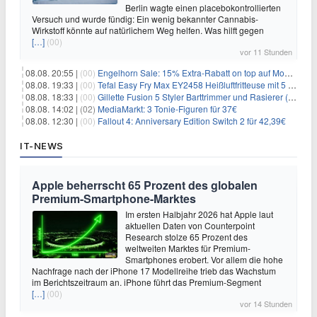
Berlin wagte einen placebokontrollierten
Versuch und wurde fündig: Ein wenig bekannter Cannabis-
Wirkstoff könnte auf natürlichem Weg helfen. Was hilft gegen
[…]
(00)
vor 11 Stunden
08.08. 20:55 |
(00)
Engelhorn Sale: 15% Extra-Rabatt on top auf Mode- und Sport-Artikel
08.08. 19:33 |
(00)
Tefal Easy Fry Max EY2458 Heißluftfritteuse mit 5 Litern für 64,99€
08.08. 18:33 |
(00)
Gillette Fusion 5 Styler Barttrimmer und Rasierer (All in One) für 16€
08.08. 14:02 |
(02)
MediaMarkt: 3 Tonie-Figuren für 37€
08.08. 12:30 |
(00)
Fallout 4: Anniversary Edition Switch 2 für 42,39€
IT-NEWS
Apple beherrscht 65 Prozent des globalen
Premium-Smartphone-Marktes
Im ersten Halbjahr 2026 hat Apple laut
aktuellen Daten von Counterpoint
Research stolze 65 Prozent des
weltweiten Marktes für Premium-
Smartphones erobert. Vor allem die hohe
Nachfrage nach der iPhone 17 Modellreihe trieb das Wachstum
im Berichtszeitraum an. iPhone führt das Premium-Segment
[…]
(00)
vor 14 Stunden