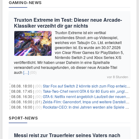
GAMING-NEWS
Truxton Extreme im Test: Dieser neue Arcade-
Klassiker verzeiht dir gar nichts
Truxton Extreme ist ein vertikal
scrollendes Shoot-‚em-up-Videospiel,
welches von Tatsujin Co. Ltd. entwickelt
geworden ist. Es wurde am 30.07.2026
von Clear River Games für PlayStation 5,
Nintendo Switch 2 und Xbox Series X/S
veröffentlicht. Wir haben unser Daheim in eine Spielhalle
verwandelt und herausgefunden, ob dieser neue Arcade-Titel
auch
[…]
(00)
vor 8 Stunden
08.08. 18:00 |
(00)
Star Fox auf Switch 2 könnte sich zum Flop entwickeln
08.08. 17:45 |
(00)
Take-Two-Chef nennt GTA 6 für 80 Euro ein „unglaubliches Schnäppchen“
08.08. 16:30 |
(00)
GTA 6: Netflix nennt angeblich Laufzeit der neuen Gameplay-Präsentation
08.08. 16:00 |
(01)
Zelda-Film: Ganondorf, Impa und weitere Darsteller sollen feststehen
08.08. 16:00 |
(00)
Rockstar-CEO: In drei Jahren werden alle Spiele gestreamt
SPORT-NEWS
Messi reist zur Trauerfeier seines Vaters nach