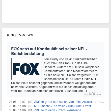
KINO/TV-NEWS
FOX setzt auf Kontinuität bei seiner NFL-
Berichterstattung
Tom Brady und Kevin Burkhardt bleiben
auch 2026 das Top-Duo des US-
Senders. Zudem hat FOX sein komplettes
Kommentatoren- und Moderatorenteam
für die neue NFL-Saison vorgestellt. FOX
Sports hat sein On-Air-Team für die NFL-
Saison 2026 bekannt gegeben und setzt dabei weitgehend auf
bewährte Gesichter. Angeführt wird die Berichterstattung erneut
vom Top-Team um Kommentator Kevin Burkhardt und Ex-
[…]
(00)
vor 16 Stunden
08.08. 12:07 |
(02)
ZDF zeigt nur den Auftakt von «The Assassin» im Fernsehen
08.08. 11:38 |
(00)
NBC macht «The Voice» zum Promi-Event
08.08. 11:06 |
(01)
ZDF zeigt vierte «Precht»-Ausgabe