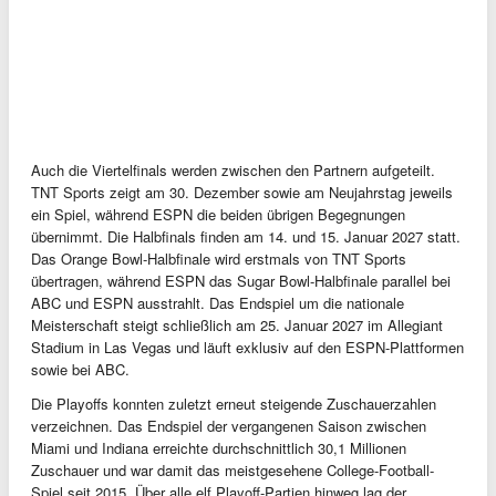
Auch die Viertelfinals werden zwischen den Partnern aufgeteilt.
TNT Sports zeigt am 30. Dezember sowie am Neujahrstag jeweils
ein Spiel, während ESPN die beiden übrigen Begegnungen
übernimmt. Die Halbfinals finden am 14. und 15. Januar 2027 statt.
Das Orange Bowl-Halbfinale wird erstmals von TNT Sports
übertragen, während ESPN das Sugar Bowl-Halbfinale parallel bei
ABC und ESPN ausstrahlt. Das Endspiel um die nationale
Meisterschaft steigt schließlich am 25. Januar 2027 im Allegiant
Stadium in Las Vegas und läuft exklusiv auf den ESPN-Plattformen
sowie bei ABC.
Die Playoffs konnten zuletzt erneut steigende Zuschauerzahlen
verzeichnen. Das Endspiel der vergangenen Saison zwischen
Miami und Indiana erreichte durchschnittlich 30,1 Millionen
Zuschauer und war damit das meistgesehene College-Football-
Spiel seit 2015. Über alle elf Playoff-Partien hinweg lag der