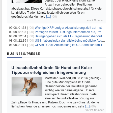
geprägt, der effektiv eine signifikante
Anzahl von gehebelten Positionen
abgebaut hat. Diese Korrekturphase, obwohl schmerzhaft für viele
kurzfristige Trader, könnte letztendlich den Weg für ein
gesünderes Marktumfeld
[…]
(00)
vor 2 Stunden
09.08. 01:38 |
(00)
Wichtige XRP Ledger Aktualisierung zielt auf institutionelle Akzeptanz ab
09.08. 01:35 |
(00)
Pentagon fordert Rüstungsunternehmen auf, Produktion angesichts eskalierender globaler Spannungen zu steigern
08.08. 22:54 |
(00)
Betrüger geben sich als EU-Regulierungsbehörden aus, um Krypto-Nutzer nach MiCA-Deadline ins Visier zu nehmen
08.08. 22:35 |
(00)
US-Inflationsindex signalisiert eine mögliche Abschwächung der Inflationsdruck
08.08. 21:11 |
(00)
CLARITY Act: Abstimmung im US-Senat für den 15. September angesetzt
BUSINESS/PRESSE
Ultraschallzahnbürste für Hund und Katze –
Tipps zur erfolgreichen Eingewöhnung
Mörfelden-Walldorf, 08.08.2026 (lifePR) -
Eine gute Mundhygiene ist für die
Gesundheit deiner Haustiere genauso
wichtig wie für deine eigene. Unsere
emmi-pet Ultraschallzahnbürste bietet
eine sanfte und effektive Lösung zur
Zahnpflege für Hunde und Katzen. Doch wie gewöhnst du deine
tierischen Freunde an unser hochmodernes und sehr
[…]
(00)
vor 21 Stunden