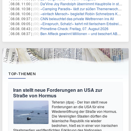
08.08. 11:00 |
(00)
Da'Vine Joy Randolph übernimmt Hauptrolle in starbesetzter schwarzer Komödie
08.08. 10:38 |
(00)
«Camping Paradis» lädt zur süßen Themenwoche ein
08.08. 10:06 |
(00)
«einfach Mensch» begleitet Robin Schmetzers Kampf gegen eine seltene Krankheit
08.08. 09:37 |
(00)
CNN beleuchtet das private Wettrennen ins All
08.08. 09:05 |
(00)
«Einspruch, Schatz!» kehrt mit tierischem Erbstreit zurück
08.08. 08:43 |
(00)
Primetime-Check: Freitag, 07. Augsut 2026
08.08. 08:37 |
(00)
Ben Affleck gewinnt Millionen – und beschert ABC Top-Quoten
TOP-THEMEN
Iran stellt neue Forderungen an USA zur
Straße von Hormus
Teheran (dpa) - Der Iran stellt neue
Forderungen an die USA für eine
Wiedereröffnung der Straße von Hormus.
Die Vereinigten Staaten dürften die
Islamische Republik nie wieder
bedrohen, hieß es in einer von iranischen
Staatsmedien veröffentlichten Erklärung des Nationalen