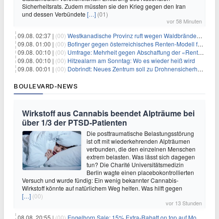
Sicherheitsrats. Zudem müssten sie den Krieg gegen den Iran
und dessen Verbündete
[…]
(01)
vor 58 Minuten
09.08. 02:37 |
(00)
Westkanadische Provinz ruft wegen Waldbränden Notstand aus
09.08. 01:00 |
(00)
Bofinger gegen österreichisches Renten-Modell für Schwerarbeiter
09.08. 00:10 |
(00)
Umfrage: Mehrheit gegen Abschaffung der «Rente mit 63»
09.08. 00:10 |
(00)
Hitzealarm am Sonntag: Wo es wieder heiß wird
09.08. 00:01 |
(00)
Dobrindt: Neues Zentrum soll zu Drohnensicherheit forschen
BOULEVARD-NEWS
Wirkstoff aus Cannabis beendet Alpträume bei
über 1/3 der PTSD-Patienten
Die posttraumatische Belastungsstörung
ist oft mit wiederkehrenden Alpträumen
verbunden, die den einzelnen Menschen
extrem belasten. Was lässt sich dagegen
tun? Die Charité Universitätsmedizin
Berlin wagte einen placebokontrollierten
Versuch und wurde fündig: Ein wenig bekannter Cannabis-
Wirkstoff könnte auf natürlichem Weg helfen. Was hilft gegen
[…]
(00)
vor 13 Stunden
08.08. 20:55 |
(00)
Engelhorn Sale: 15% Extra-Rabatt on top auf Mode- und Sport-Artikel