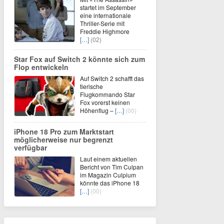
startet im September
eine internationale
Thriller-Serie mit
Freddie Highmore
[…]
(02)
Star Fox auf Switch 2 könnte sich zum
Flop entwickeln
Auf Switch 2 schafft das
tierische
Flugkommando Star
Fox vorerst keinen
Höhenflug –
[…]
(00)
iPhone 18 Pro zum Marktstart
möglicherweise nur begrenzt
verfügbar
Laut einem aktuellen
Bericht von Tim Culpan
im Magazin Culpium
könnte das iPhone 18
[…]
(00)