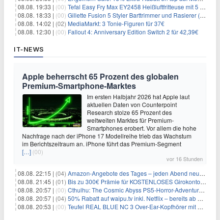
08.08. 19:33 |
(00)
Tefal Easy Fry Max EY2458 Heißluftfritteuse mit 5 Litern für 64,99€
08.08. 18:33 |
(00)
Gillette Fusion 5 Styler Barttrimmer und Rasierer (All in One) für 16€
08.08. 14:02 |
(02)
MediaMarkt: 3 Tonie-Figuren für 37€
08.08. 12:30 |
(00)
Fallout 4: Anniversary Edition Switch 2 für 42,39€
IT-NEWS
Apple beherrscht 65 Prozent des globalen
Premium-Smartphone-Marktes
Im ersten Halbjahr 2026 hat Apple laut
aktuellen Daten von Counterpoint
Research stolze 65 Prozent des
weltweiten Marktes für Premium-
Smartphones erobert. Vor allem die hohe
Nachfrage nach der iPhone 17 Modellreihe trieb das Wachstum
im Berichtszeitraum an. iPhone führt das Premium-Segment
[…]
(00)
vor 16 Stunden
08.08. 22:15 |
(04)
Amazon-Angebote des Tages – jeden Abend neue Deals zum Stöbern
08.08. 21:45 |
(01)
Bis zu 300€ Prämie für KOSTENLOSES Girokonto bei der Santander – 50€ schon nach 1 Woche!
08.08. 20:57 |
(00)
Cthulhu: The Cosmic Abyss PS5-Horror-Adventure für 27,99€
08.08. 20:57 |
(04)
50% Rabatt auf waipu.tv inkl. Netflix – bereits ab 9€/Monat (statt 17,99€)
08.08. 20:53 |
(00)
Teufel REAL BLUE NC 3 Over-Ear-Kopfhörer mit ANC für 149,99€