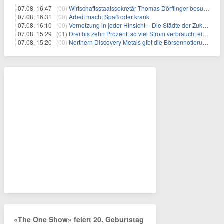
07.08. 16:47 |
(00)
Wirtschaftsstaatssekretär Thomas Dörflinger besucht Handwerksbetrieb im Kammerbezirk Freiburg
07.08. 16:31 |
(00)
Arbeit macht Spaß oder krank
07.08. 16:10 |
(00)
Vernetzung in jeder Hinsicht – Die Städte der Zukunft sind grün-blau
07.08. 15:29 |
(01)
Drei bis zehn Prozent, so viel Strom verbraucht ein Aufzug im Gebäude
07.08. 15:20 |
(00)
Northern Discovery Metals gibt die Börsennotierung an der Frankfurter Wertpapierbörse bekannt
«The One Show» feiert 20. Geburtstag