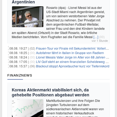
Argentinien
Rosario (dpa) - Lionel Messi ist aus der
US-Stadt Miami nach Argentinien gereist,
um von seinem verstorbenen Vater Jorge
Abschied zu nehmen. Der Privatjet mit
dem argentinischen Fußball-Weltstar,
seiner Frau und den drei Kindern landete
am späten Abend (Ortszeit) in der Stadt Rosario, wie örtliche
Medien berichteten. Vom Flughafen sei die Familie Messi
[…]
(00)
vor 1 Stunde
08.08. 19:27 |
(02)
Frauen-Tour vor Finale mit Sekundenkrimi: Vollering in Gelb
08.08. 18:25 |
(00)
Autofahrer fährt in Italien in Gruppe von Radlern
08.08. 18:24 |
(00)
Lionel Messis Vater Jorge im Alter von 68 Jahren gestorben
08.08. 17:05 |
(00)
LIV Golf steht an einem finanziellen Scheideweg auf der Suche nach neuen Investitionen
08.08. 15:37 |
(06)
Blackout stoppt Apnoetaucher kurz vor Tiefenrekord
FINANZNEWS
Koreas Aktienmarkt stabilisiert sich, da
gehebelte Positionen abgebaut werden
Marktturbulenzen und ihre Folgen Die
jüngsten Turbulenzen auf dem
südkoreanischen Aktienmarkt waren von
einem historischen Verkaufsdruck