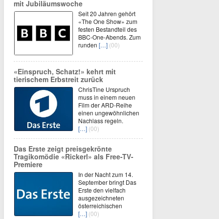
mit Jubiläumswoche
Seit 20 Jahren gehört
«The One Show» zum
festen Bestandteil des
BBC-One-Abends. Zum
runden
[…]
(00)
«Einspruch, Schatz!» kehrt mit
tierischem Erbstreit zurück
ChrisTine Urspruch
muss in einem neuen
Film der ARD-Reihe
einen ungewöhnlichen
Nachlass regeln.
[…]
(00)
Das Erste zeigt preisgekrönte
Tragikomödie «Rickerl» als Free-TV-
Premiere
In der Nacht zum 14.
September bringt Das
Erste den vielfach
ausgezeichneten
österreichischen
[…]
(00)