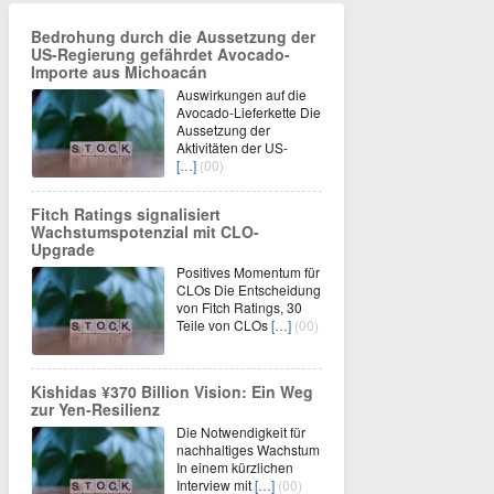
Bedrohung durch die Aussetzung der
US-Regierung gefährdet Avocado-
Importe aus Michoacán
Auswirkungen auf die
Avocado-Lieferkette Die
Aussetzung der
Aktivitäten der US-
[…]
(00)
Fitch Ratings signalisiert
Wachstumspotenzial mit CLO-
Upgrade
Positives Momentum für
CLOs Die Entscheidung
von Fitch Ratings, 30
Teile von CLOs
[…]
(00)
Kishidas ¥370 Billion Vision: Ein Weg
zur Yen-Resilienz
Die Notwendigkeit für
nachhaltiges Wachstum
In einem kürzlichen
Interview mit
[…]
(00)