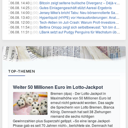
06.08. 14:40 |
(00)
Bitcoin zeigt seltene bullische Divergenz – Déjà-vu für BTC?
06.08. 14:25 |
(00)
Gutes Einlagengeschäft stützt Aareal-Ergebnis
06.08. 14:00 |
(00)
Jersey Mike's bricht Tabu: Neu börsennotierte Sandwich-Kette startet Millionen-Offensive in digitales Marketing
06.08. 13:40 |
(00)
Hyperliquid (HYPE) vor Herausforderungen: Analysten erwarten kurzfristigen Kursrückgang
06.08. 12:00 |
(00)
Tech-Aktien im Juli-Crash: Warum Profi-Investoren jetzt zugreifen – Stresstest statt Bärenmarkt
06.08. 11:54 |
(00)
Bettina Orlopp zeigt sich selbstbewusst: "Ich bin die Vorstandsvorsitzende"
06.08. 11:31 |
(00)
LBank setzt auf Pudgy Penguins für Wachstum über den Handel hinaus
TOP-THEMEN
Weiter 50 Millionen Euro im Lotto-Jackpot
Bremen (dpa) - Der Lotto-Jackpot in
Maximalhöhe von 50 Millionen Euro ist
erneut nicht geknackt worden. Das sagte
die Sprecherin von Lotto Bremen, Bianca
König. Demnach hat seit 38 Ziehungen
niemand die sechs richtigen
Gewinnzahlen plus Superzahl getippt. «So eine lange Jackpot-
Phase gab es seit 70 Jahren nicht», berichtete sie. Demnach hat