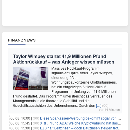
FINANZNEWS
Taylor Wimpey startet 41,9 Millionen Pfund
Aktienrückkauf – was Anleger wissen müssen
Massives Rückkauf-Programm
signalisiert Optimismus Taylor Wimpey,
einer der größten
Wohnungsbaukonzerne Großbritanniens,
hat ein ehrgeiziges Aktienrückkauf-
Programm im Umfang von 41,9 Millionen
Pfund gestartet. Das Programm unterstreicht das Vertrauen des
Managements in die finanzielle Stabilität und die
Geschäftsaussichten des Unternehmens. Durch den
[…]
(00)
vor 44 Minuten
06.08. 16:00 |
(00)
Diese Sparkassen-Werbung bekommt sogar von der Konkurrenz Lob
06.08. 15:45 |
(00)
XRP, PI und ADA: Welche Kryptowährung hat das größte Potenzial im nächsten Bullenmarkt?
06.08. 15:00 |
(00)
EZB hält Leitzinsen – doch Bauzinsen steigen trotzdem: Das Nahost-Problem für Immobilienkäufer