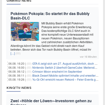
GAMING-NEWS
Pokémon Pokopia: So startet ihr das Bubbly
Basin-DLC
Mit Bubbly Basin erhält Pokémon
Pokopia seine erste große Erweiterung.
Das kostenpflichtige DLC führt euch in
eine komplett neue Unterwasserstadt mit
neuen Pokémon, neuen Bauoptionen
und zahlreichen zusätzlichen Aktivitäten.
Allerdings könnt ihr das Gebiet nicht direkt nach dem Kauf
betreten. Bevor sich das Tor nach Bubbly Basin öffnet, müsst ihr
[…]
(00)
vor 16 Minuten
06.08. 16:20 |
(00)
GTA 6 zeigt sich am 27. August ausführlich, doch Netflix bekommt sechs Stunden Vorsprung
06.08. 16:00 |
(00)
Nintendo Switch 2 überholt GameCube: Meilenstein schon nach kurzer Zeit erreicht
06.08. 06:12 |
(00)
Crimson Moon erscheint im September
06.08. 06:11 |
(00)
Black Desert Mobile optimiert Inhalte und erweitert Treasure Access
05.08. 19:26 |
(00)
Yu‑Gi‑Oh! erreicht neuen Rekord – Feier‑Events gestartet
KINO/TV-NEWS
Zwei «Höhle der Löwen»-Investoren gehen zu