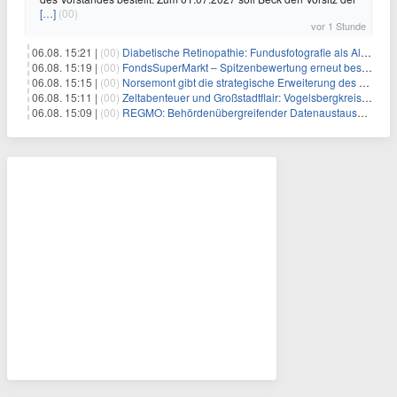
[…]
(00)
vor 1 Stunde
06.08. 15:21 |
(00)
Diabetische Retinopathie: Fundusfotografie als Alternative zur Ophthalmoskopie
06.08. 15:19 |
(00)
FondsSuperMarkt – Spitzenbewertung erneut bestätigt
06.08. 15:15 |
(00)
Norsemont gibt die strategische Erweiterung des Konzessionspakets Choquelimpie auf 9.048 Hektar bekannt
06.08. 15:11 |
(00)
Zeltabenteuer und Großstadtflair: Vogelsbergkreis blickt auf zwei erfolgreiche Sommerfreizeiten zurück
06.08. 15:09 |
(00)
REGMO: Behördenübergreifender Datenaustausch für Millionen Bürger:innen – Teil 1