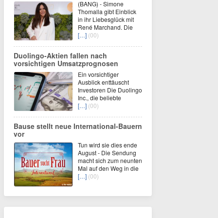
(BANG) - Simone
Thomalla gibt Einblick
in ihr Liebesglück mit
René Marchand. Die
[…]
(00)
Duolingo-Aktien fallen nach
vorsichtigen Umsatzprognosen
Ein vorsichtiger
Ausblick enttäuscht
Investoren Die Duolingo
Inc., die beliebte
[…]
(00)
Bause stellt neue International-Bauern
vor
Tun wird sie dies ende
August - Die Sendung
macht sich zum neunten
Mal auf den Weg in die
[…]
(00)