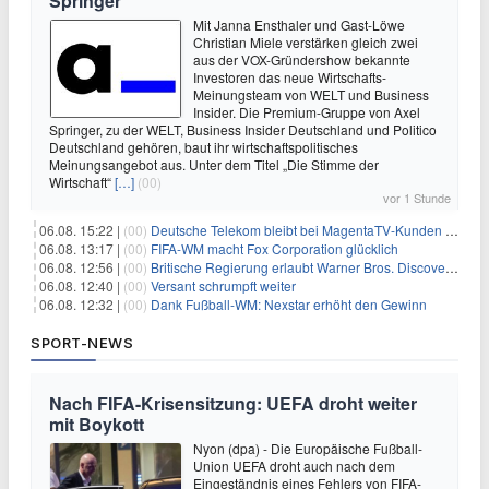
Springer
Mit Janna Ensthaler und Gast-Löwe
Christian Miele verstärken gleich zwei
aus der VOX-Gründershow bekannte
Investoren das neue Wirtschafts-
Meinungsteam von WELT und Business
Insider. Die Premium-Gruppe von Axel
Springer, zu der WELT, Business Insider Deutschland und Politico
Deutschland gehören, baut ihr wirtschaftspolitisches
Meinungsangebot aus. Unter dem Titel „Die Stimme der
Wirtschaft“
[…]
(00)
vor 1 Stunde
06.08. 15:22 |
(00)
Deutsche Telekom bleibt bei MagentaTV-Kunden vage
06.08. 13:17 |
(00)
FIFA-WM macht Fox Corporation glücklich
06.08. 12:56 |
(00)
Britische Regierung erlaubt Warner Bros. Discovery-Übernahme
06.08. 12:40 |
(00)
Versant schrumpft weiter
06.08. 12:32 |
(00)
Dank Fußball-WM: Nexstar erhöht den Gewinn
SPORT-NEWS
Nach FIFA-Krisensitzung: UEFA droht weiter
mit Boykott
Nyon (dpa) - Die Europäische Fußball-
Union UEFA droht auch nach dem
Eingeständnis eines Fehlers von FIFA-