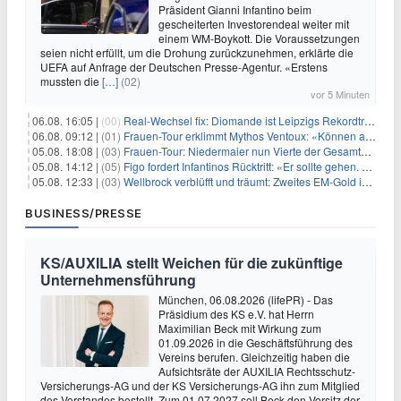
Präsident Gianni Infantino beim
gescheiterten Investorendeal weiter mit
einem WM-Boykott. Die Voraussetzungen
seien nicht erfüllt, um die Drohung zurückzunehmen, erklärte die
UEFA auf Anfrage der Deutschen Presse-Agentur. «Erstens
mussten die
[…]
(02)
vor 5 Minuten
06.08. 16:05 |
(00)
Real-Wechsel fix: Diomande ist Leipzigs Rekordtransfer
06.08. 09:12 |
(01)
Frauen-Tour erklimmt Mythos Ventoux: «Können alles schaffen»
05.08. 18:08 |
(03)
Frauen-Tour: Niedermaier nun Vierte der Gesamtwertung
05.08. 14:12 |
(05)
Figo fordert Infantinos Rücktritt: «Er sollte gehen. Jetzt»
05.08. 12:33 |
(03)
Wellbrock verblüfft und träumt: Zweites EM-Gold in Paris
BUSINESS/PRESSE
KS/AUXILIA stellt Weichen für die zukünftige
Unternehmensführung
München, 06.08.2026 (lifePR) - Das
Präsidium des KS e.V. hat Herrn
Maximilian Beck mit Wirkung zum
01.09.2026 in die Geschäftsführung des
Vereins berufen. Gleichzeitig haben die
Aufsichtsräte der AUXILIA Rechtsschutz-
Versicherungs-AG und der KS Versicherungs-AG ihn zum Mitglied
des Vorstandes bestellt. Zum 01.07.2027 soll Beck den Vorsitz der