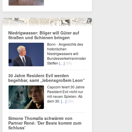
Niedrigwasser: Bilger will Güter auf
Straßen und Schienen bringen
Bonn - Angesichts des
historischen
Niedrigwassers will
Bundesverkehrsminister
Steffen
[…]
(00)
30 Jahre Resident Evil werden
begehbar, samt „lebensgroßem Leon“
Capcom feiert 30 Jahre
Resident Evil nicht nur
mit neuen Spielen. Ab
dem 30.
[…]
(00)
Simone Thomalla schwärmt von
Partner René: 'Der Beste kommt zum
Schluss'