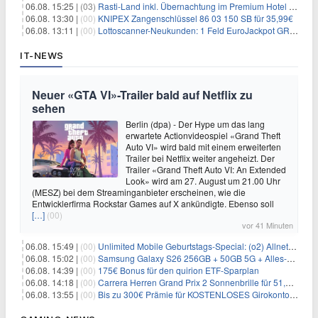
06.08. 15:25 |
(03)
Rasti-Land inkl. Übernachtung im Premium Hotel ab 69€ p.P.
06.08. 13:30 |
(00)
KNIPEX Zangenschlüssel 86 03 150 SB für 35,99€
06.08. 13:11 |
(00)
Lottoscanner-Neukunden: 1 Feld EuroJackpot GRATIS spielen
IT-NEWS
Neuer «GTA VI»-Trailer bald auf Netflix zu
sehen
Berlin (dpa) - Der Hype um das lang
erwartete Actionvideospiel «Grand Theft
Auto VI» wird bald mit einem erweiterten
Trailer bei Netflix weiter angeheizt. Der
Trailer «Grand Theft Auto VI: An Extended
Look» wird am 27. August um 21.00 Uhr
(MESZ) bei dem Streaminganbieter erscheinen, wie die
Entwicklerfirma Rockstar Games auf X ankündigte. Ebenso soll
[…]
(00)
vor 41 Minuten
06.08. 15:49 |
(00)
Unlimited Mobile Geburtstags-Special: (o2) Allnet-Flats ab 14,99€/Monat
06.08. 15:02 |
(00)
Samsung Galaxy S26 256GB + 50GB 5G + Alles-Flat im Vodafone-Netz für 19,99€/Monat – eff. 0,20€/Monat
06.08. 14:39 |
(00)
175€ Bonus für den quirion ETF-Sparplan
06.08. 14:18 |
(00)
Carrera Herren Grand Prix 2 Sonnenbrille für 51,55€
06.08. 13:55 |
(00)
Bis zu 300€ Prämie für KOSTENLOSES Girokonto bei der Santander – 50€ schon nach 1 Woche!