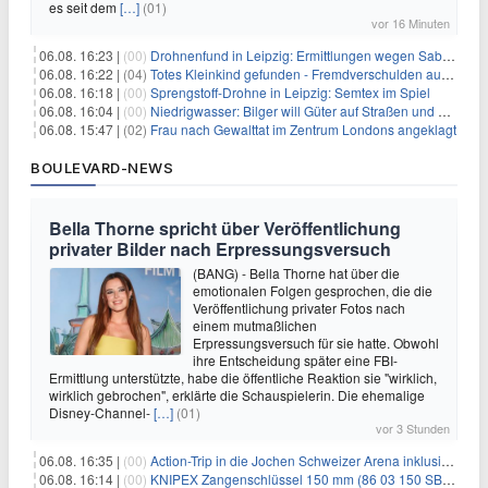
es seit dem
[…]
(01)
vor 16 Minuten
06.08. 16:23 |
(00)
Drohnenfund in Leipzig: Ermittlungen wegen Sabotage und Spionage
06.08. 16:22 |
(04)
Totes Kleinkind gefunden - Fremdverschulden ausgeschlossen
06.08. 16:18 |
(00)
Sprengstoff-Drohne in Leipzig: Semtex im Spiel
06.08. 16:04 |
(00)
Niedrigwasser: Bilger will Güter auf Straßen und Schienen bringen
06.08. 15:47 |
(02)
Frau nach Gewalttat im Zentrum Londons angeklagt
BOULEVARD-NEWS
Bella Thorne spricht über Veröffentlichung
privater Bilder nach Erpressungsversuch
(BANG) - Bella Thorne hat über die
emotionalen Folgen gesprochen, die die
Veröffentlichung privater Fotos nach
einem mutmaßlichen
Erpressungsversuch für sie hatte. Obwohl
ihre Entscheidung später eine FBI-
Ermittlung unterstützte, habe die öffentliche Reaktion sie "wirklich,
wirklich gebrochen", erklärte die Schauspielerin. Die ehemalige
Disney-Channel-
[…]
(01)
vor 3 Stunden
06.08. 16:35 |
(00)
Action-Trip in die Jochen Schweizer Arena inklusive Premium Hotel und Frühstück ab 59€ p.P.
06.08. 16:14 |
(00)
KNIPEX Zangenschlüssel 150 mm (86 03 150 SB) für 35,99€