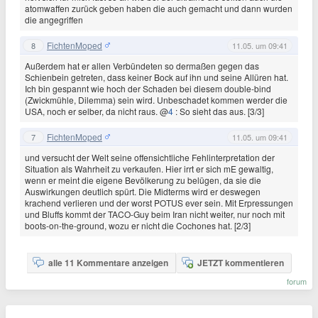
atomwaffen zurück geben haben die auch gemacht und dann wurden
die angegriffen
FichtenMoped
8
11.05. um 09:41
Außerdem hat er allen Verbündeten so dermaßen gegen das
Schienbein getreten, dass keiner Bock auf ihn und seine Allüren hat.
Ich bin gespannt wie hoch der Schaden bei diesem double-bind
(Zwickmühle, Dilemma) sein wird. Unbeschadet kommen werder die
USA, noch er selber, da nicht raus. @
4
: So sieht das aus. [3/3]
FichtenMoped
7
11.05. um 09:41
und versucht der Welt seine offensichtliche Fehlinterpretation der
Situation als Wahrheit zu verkaufen. Hier irrt er sich mE gewaltig,
wenn er meint die eigene Bevölkerung zu belügen, da sie die
Auswirkungen deutlich spürt. Die Midterms wird er deswegen
krachend verlieren und der worst POTUS ever sein. Mit Erpressungen
und Bluffs kommt der TACO-Guy beim Iran nicht weiter, nur noch mit
boots-on-the-ground, wozu er nicht die Cochones hat. [2/3]
alle 11 Kommentare anzeigen
JETZT kommentieren
forum