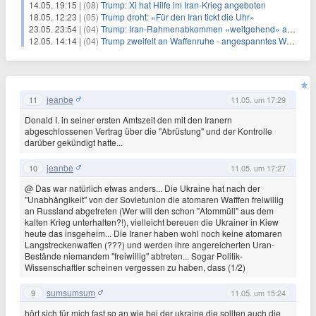
14.05. 19:15 |
(08)
Trump: Xi hat Hilfe im Iran-Krieg angeboten
18.05. 12:23 |
(05)
Trump droht: «Für den Iran tickt die Uhr»
23.05. 23:54 |
(04)
Trump: Iran-Rahmenabkommen «weitgehend» ausgehandelt
12.05. 14:14 |
(04)
Trump zweifelt an Waffenruhe - angespanntes Warten im Iran
jeanbe
11
11.05. um 17:29
Donald I. in seiner ersten Amtszeit den mit den Iranern
abgeschlossenen Vertrag über die "Abrüstung" und der Kontrolle
darüber gekündigt hatte...
jeanbe
10
11.05. um 17:27
@ Das war natürlich etwas anders... Die Ukraine hat nach der
"Unabhängikeit" von der Sovietunion die atomaren Wafffen freiwillig
an Russland abgetreten (Wer will den schon "Atommüll" aus dem
kalten Krieg unterhalten?!), vielleicht bereuen die Ukrainer in Kiew
heute das insgeheim... Die Iraner haben wohl noch keine atomaren
Langstreckenwaffen (???) und werden ihre angereicherten Uran-
Bestände niemandem "freiwillig" abtreten... Sogar Politik-
Wissenschaftler scheinen vergessen zu haben, dass (1/2)
sumsumsum
9
11.05. um 15:24
hört sich für mich fast so an wie bei der ukraine die sollten auch die