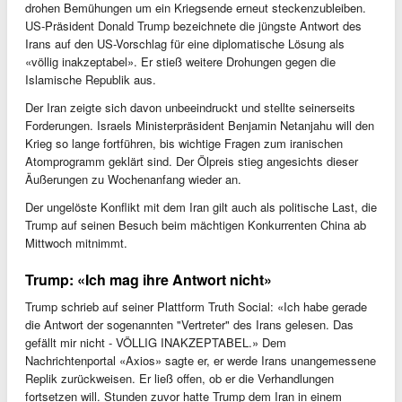
drohen Bemühungen um ein Kriegsende erneut steckenzubleiben.
US-Präsident Donald Trump bezeichnete die jüngste Antwort des
Irans auf den US-Vorschlag für eine diplomatische Lösung als
«völlig inakzeptabel». Er stieß weitere Drohungen gegen die
Islamische Republik aus.
Der Iran zeigte sich davon unbeeindruckt und stellte seinerseits
Forderungen. Israels Ministerpräsident Benjamin Netanjahu will den
Krieg so lange fortführen, bis wichtige Fragen zum iranischen
Atomprogramm geklärt sind. Der Ölpreis stieg angesichts dieser
Äußerungen zu Wochenanfang wieder an.
Der ungelöste Konflikt mit dem Iran gilt auch als politische Last, die
Trump auf seinen Besuch beim mächtigen Konkurrenten China ab
Mittwoch mitnimmt.
Trump: «Ich mag ihre Antwort nicht»
Trump schrieb auf seiner Plattform Truth Social: «Ich habe gerade
die Antwort der sogenannten "Vertreter" des Irans gelesen. Das
gefällt mir nicht - VÖLLIG INAKZEPTABEL.» Dem
Nachrichtenportal «Axios» sagte er, er werde Irans unangemessene
Replik zurückweisen. Er ließ offen, ob er die Verhandlungen
fortsetzen will. Stunden zuvor hatte Trump dem Iran in einem