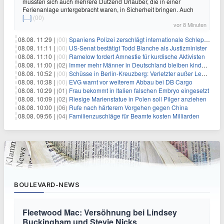
mussten sich auch mehrere Dutzend Urlauber, die in einer
Ferienanlage untergebracht waren, in Sicherheit bringen. Auch
[…]
(00)
vor 8 Minuten
08.08. 11:29 |
(00)
Spaniens Polizei zerschlägt internationale Schlepperbande
08.08. 11:11 |
(00)
US-Senat bestätigt Todd Blanche als Justizminister
08.08. 11:10 |
(00)
Ramelow fordert Amnestie für kurdische Aktivisten
08.08. 11:00 |
(02)
Immer mehr Männer in Deutschland bleiben kinderlos
08.08. 10:52 |
(00)
Schüsse in Berlin-Kreuzberg: Verletzter außer Lebensgefahr
08.08. 10:38 |
(00)
EVG warnt vor weiterem Abbau bei DB Cargo
08.08. 10:29 |
(01)
Frau bekommt in Italien falschen Embryo eingesetzt
08.08. 10:09 |
(02)
Riesige Marienstatue in Polen soll Pilger anziehen
08.08. 10:00 |
(06)
Rufe nach härterem Vorgehen gegen China
08.08. 09:56 |
(04)
Familienzuschläge für Beamte kosten Milliarden
BOULEVARD-NEWS
Fleetwood Mac: Versöhnung bei Lindsey
Buckingham und Stevie Nicks