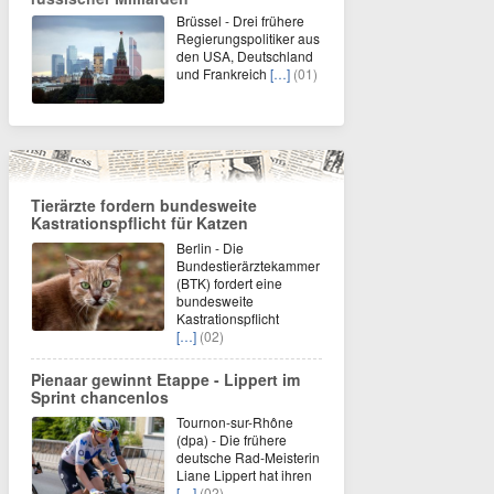
Brüssel - Drei frühere
Regierungspolitiker aus
den USA, Deutschland
und Frankreich
[…]
(01)
Tierärzte fordern bundesweite
Kastrationspflicht für Katzen
Berlin - Die
Bundestierärztekammer
(BTK) fordert eine
bundesweite
Kastrationspflicht
[…]
(02)
Pienaar gewinnt Etappe - Lippert im
Sprint chancenlos
Tournon-sur-Rhône
(dpa) - Die frühere
deutsche Rad-Meisterin
Liane Lippert hat ihren
[…]
(02)