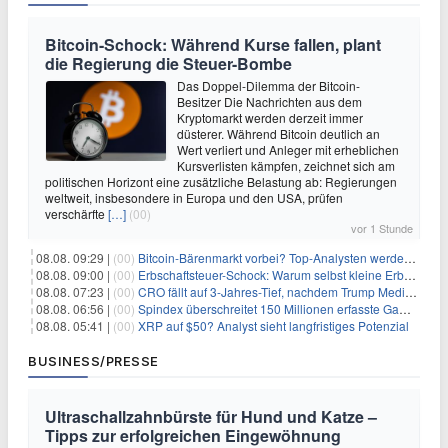
Bitcoin-Schock: Während Kurse fallen, plant
die Regierung die Steuer-Bombe
Das Doppel-Dilemma der Bitcoin-
Besitzer Die Nachrichten aus dem
Kryptomarkt werden derzeit immer
düsterer. Während Bitcoin deutlich an
Wert verliert und Anleger mit erheblichen
Kursverlisten kämpfen, zeichnet sich am
politischen Horizont eine zusätzliche Belastung ab: Regierungen
weltweit, insbesondere in Europa und den USA, prüfen
verschärfte
[…]
(00)
vor 1 Stunde
08.08. 09:29 |
(00)
Bitcoin-Bärenmarkt vorbei? Top-Analysten werden optimistisch, aber die Geschichte sagt etwas anderes
08.08. 09:00 |
(00)
Erbschaftsteuer-Schock: Warum selbst kleine Erbschaften den Fiskus Millionen kosten
08.08. 07:23 |
(00)
CRO fällt auf 3-Jahres-Tief, nachdem Trump Media zwei große Crypto.com-Deals storniert
08.08. 06:56 |
(00)
Spindex überschreitet 150 Millionen erfasste Gaming-Ereignisse in Echtzeit-Datenpipeline
08.08. 05:41 |
(00)
XRP auf $50? Analyst sieht langfristiges Potenzial
BUSINESS/PRESSE
Ultraschallzahnbürste für Hund und Katze –
Tipps zur erfolgreichen Eingewöhnung