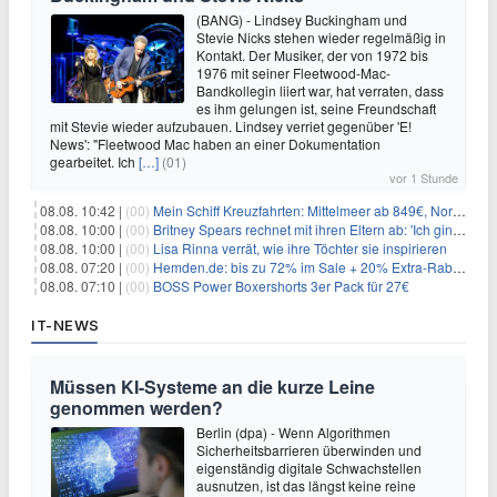
(BANG) - Lindsey Buckingham und
Stevie Nicks stehen wieder regelmäßig in
Kontakt. Der Musiker, der von 1972 bis
1976 mit seiner Fleetwood-Mac-
Bandkollegin liiert war, hat verraten, dass
es ihm gelungen ist, seine Freundschaft
mit Stevie wieder aufzubauen. Lindsey verriet gegenüber 'E!
News': "Fleetwood Mac haben an einer Dokumentation
gearbeitet. Ich
[…]
(01)
vor 1 Stunde
08.08. 10:42 |
(00)
Mein Schiff Kreuzfahrten: Mittelmeer ab 849€, Norwegen ab 999€ p.P.
08.08. 10:00 |
(00)
Britney Spears rechnet mit ihren Eltern ab: 'Ich ging zwei Monate lang auf die Knie und weinte'
08.08. 10:00 |
(00)
Lisa Rinna verrät, wie ihre Töchter sie inspirieren
08.08. 07:20 |
(00)
Hemden.de: bis zu 72% im Sale + 20% Extra-Rabatt dank Gutschein
08.08. 07:10 |
(00)
BOSS Power Boxershorts 3er Pack für 27€
IT-NEWS
Müssen KI-Systeme an die kurze Leine
genommen werden?
Berlin (dpa) - Wenn Algorithmen
Sicherheitsbarrieren überwinden und
eigenständig digitale Schwachstellen
ausnutzen, ist das längst keine reine