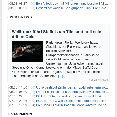
08.08. 08:37 |
(00)
Ben Affleck gewinnt Millionen – und beschert ABC Top-Quoten
08.08. 08:31 |
(00)
Gesamt schwach mit Zielgruppen-Plus - Lohnt sich First Dates Hotel doch?
SPORT-NEWS
Wellbrock führt Staffel zum Titel und holt sein
drittes Gold
Paris (dpa) - Florian Wellbrock hat zum
Abschluss der Freiwasser-Wettbewerbe
bei den Schwimm-
Europameisterschaften in Paris seine
dritte Goldmedaille gewonnen.
Gemeinsam mit Julia Ackermann, Isabel
Gose und Oliver Klemet bezwang er in der Mixed-Staffel über
4x1,5 Kilometer Italien und Ungarn. Es war die vierte deutsche
Goldmedaille in der Seine, dazu
[…]
(00)
vor 23 Minuten
08.08. 11:00 |
(00)
UEFA bestätigt Zahlungen an Ex-Mitarbeiterin von Infantino
08.08. 05:00 |
(01)
Freier Fall in die Tiefe: Apnoetaucher will Rekord brechen
07.08. 22:05 |
(00)
PGA Tour bleibt standhaft gegen LIV Golf Fusion in einem sich wandelnden Sportumfeld
07.08. 21:06 |
(00)
PGA Tour-CEO weist Gespräche über eine Fusion mit LIV Golf zurück und bekräftigt die Wettbewerbslandschaft
07.08. 17:59 |
(04)
Polnische Fahrerin siegt am Mont Ventoux und holt Tour-Gelb
FINANZNEWS