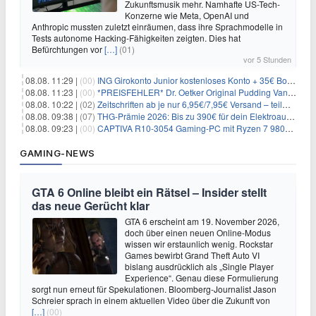
Zukunftsmusik mehr. Namhafte US-Tech-
Konzerne wie Meta, OpenAI und
Anthropic mussten zuletzt einräumen, dass ihre Sprachmodelle in
Tests autonome Hacking-Fähigkeiten zeigten. Dies hat
Befürchtungen vor
[…]
(01)
vor 5 Stunden
08.08. 11:29 |
(00)
ING Girokonto Junior kostenloses Konto + 35€ Bonus
08.08. 11:23 |
(00)
*PREISFEHLER* Dr. Oetker Original Pudding Vanille 22er-Pack für 2,97€
08.08. 10:22 |
(02)
Zeitschriften ab je nur 6,95€/7,95€ Versand – teilweise selbstkündigend!
08.08. 09:38 |
(07)
THG-Prämie 2026: Bis zu 390€ für dein Elektroauto mit geld-fuer-eAuto.de
08.08. 09:23 |
(00)
CAPTIVA R10-3054 Gaming-PC mit Ryzen 7 9800X3D und RTX 5080 für 2.599€
GAMING-NEWS
GTA 6 Online bleibt ein Rätsel – Insider stellt
das neue Gerücht klar
GTA 6 erscheint am 19. November 2026,
doch über einen neuen Online-Modus
wissen wir erstaunlich wenig. Rockstar
Games bewirbt Grand Theft Auto VI
bislang ausdrücklich als „Single Player
Experience“. Genau diese Formulierung
sorgt nun erneut für Spekulationen. Bloomberg-Journalist Jason
Schreier sprach in einem aktuellen Video über die Zukunft von
[…]
(00)