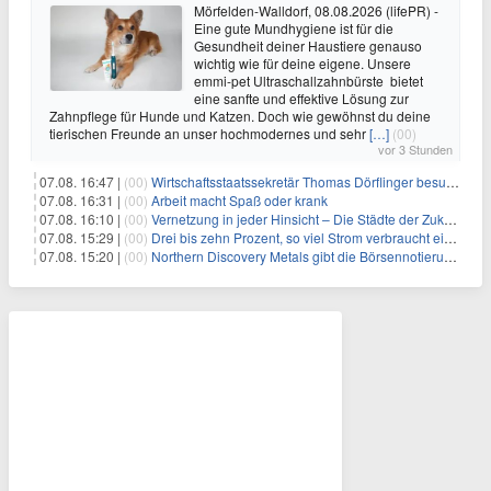
Mörfelden-Walldorf, 08.08.2026 (lifePR) -
Eine gute Mundhygiene ist für die
Gesundheit deiner Haustiere genauso
wichtig wie für deine eigene. Unsere
emmi-pet Ultraschallzahnbürste bietet
eine sanfte und effektive Lösung zur
Zahnpflege für Hunde und Katzen. Doch wie gewöhnst du deine
tierischen Freunde an unser hochmodernes und sehr
[…]
(00)
vor 3 Stunden
07.08. 16:47 |
(00)
Wirtschaftsstaatssekretär Thomas Dörflinger besucht Handwerksbetrieb im Kammerbezirk Freiburg
07.08. 16:31 |
(00)
Arbeit macht Spaß oder krank
07.08. 16:10 |
(00)
Vernetzung in jeder Hinsicht – Die Städte der Zukunft sind grün-blau
07.08. 15:29 |
(00)
Drei bis zehn Prozent, so viel Strom verbraucht ein Aufzug im Gebäude
07.08. 15:20 |
(00)
Northern Discovery Metals gibt die Börsennotierung an der Frankfurter Wertpapierbörse bekannt