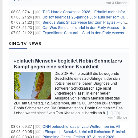
vor 3 Stunden
08.08. 07:41 |
(00)
THQ Nordic Showcase 2026 – Erhaltet mehr Informationen
07.08. 21:24 |
(01)
Ubisoft feiert das 25-jährige Jubiläum der Tom Clancy’s Ghost Recon-Reihe
07.08. 21:23 |
(00)
Serious Sam: Shatterverse lädt zum Playtest – und erscheint schon bald!
07.08. 21:23 |
(00)
Car Was Simulator startet in den Early Access – bald gehts los!
07.08. 21:22 |
(00)
Expeditions: Samurai – Start in den Early Access ab heute im feudalen Japan
KINO/TV-NEWS
«einfach Mensch» begleitet Robin Schmetzers
Kampf gegen eine seltene Krankheit
Die ZDF-Reihe erzählt die bewegende
Geschichte eines 26-Jährigen, der sich
trotz einer unheilbaren Diagnose und
schwerer Schicksalsschläge nicht
unterkriegen lässt. In einer neuen
Ausgabe von einfach Mensch stellt das
ZDF am Samstag, 12. September, um 12.00 Uhr den 26-jährigen
Robin Schmetzer vor. Die Dokumentation „Robin Schmetzer: Das
Leben wartet nicht! “ von Tom Khazaleh ist bereits ab 8.
[…]
(00)
vor 1 Stunde
08.08. 09:37 |
(00)
CNN beleuchtet das private Wettrennen ins All
08.08. 09:05 |
(00)
«Einspruch, Schatz!» kehrt mit tierischem Erbstreit zurück
08.08. 08:43 |
(00)
Primetime-Check: Freitag, 07. Augsut 2026