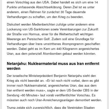
einen Vorschlag aus den USA. Dabei handelt es sich um eine 14
Punkte umfassende Absichtserklärung. Deren Ziel ist es unter
anderem, einen Rahmen für zunächst 30 Tage dauernde
Verhandlungen zu schaffen, um den Krieg zu beenden.
Diskutiert werden Medienberichten zufolge unter anderem eine
Lockerung von US-Sanktionen sowie Vereinbarungen zur Zukunft
der Straße von Hormus, einer für die Weltwirtschaft wichtigen
Meerenge am Persischen Golf. Zudem soll eine Grundlage für
Verhandlungen über Irans umstrittenes Atomprogramm geschaffen
werden. Dabei geht es im Kern um 440 Kilogramm angereichertes
Uran, aus dem potenziell Atombomben gebaut werden könnten.
Netanjahu: Nuklearmaterial muss aus Iran entfernt
werden
Der israelische Ministerpräsident Benjamin Netanjahu sieht den
Krieg als nicht beendet an. «Er ist noch nicht vorbei, denn es gibt
immer noch Nuklearmaterial, angereichertes Uran, das aus dem
Iran entfernt werden muss», sagte er dem US-Sender CBS in der
Sendung «60 Minutes» laut vorab veröffentlichter Vorschau. Es
müssten auch noch Uran-Anreicherungsanlagen demontiert werden.
Trump zeigte sich zuversichtlich, dass die Vereinigten Staaten